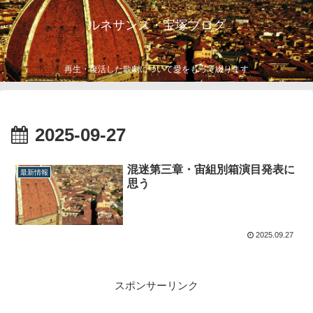
ルネサンス・宝塚ブログ
再生・復活した歌劇について愛をもって綴ります
2025-09-27
混迷第三章・宙組別箱演目発表に
最新情報
思う
2025.09.27
スポンサーリンク