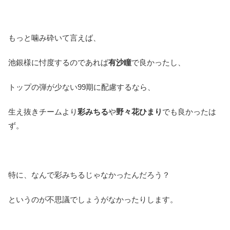
もっと噛み砕いて言えば、
池銀様に忖度するのであれば
有沙瞳
で良かったし、
トップの弾が少ない99期に配慮するなら、
生え抜きチームより
彩みちる
や
野々花ひまり
でも良かったは
ず。
特に、なんで彩みちるじゃなかったんだろう？
というのが不思議でしょうがなかったりします。