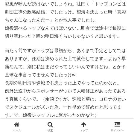
彩風が呼んだ説はないでしょうね。壮曰く「トップコンビは
劇団主導の政略結婚」でしたっけ。望海も決まった時「真彩
ちゃんになったんだー」とか他人事でしたし。
娘役選べるトップなんてほぼいない…昨今では途中で長期に
切り替わった？際の明日海くらいじゃない？と思います。
当たり前ですがトップは最初から、あくまで予定としてでは
ありますが、任期は決められた上で就任してます…よね？早
霧なんて、別に私はまだやってもいいんですけどね、とかド
直球な事言ってませんでしたっけw
長期の明日海や珠城でも決まった上でやってたのかなと。
例外は途中からスポンサーがついて大幅修正があったであろ
う真風くらいで。（余談ですが、珠城と華は、コロナのせい
でスケジュールがズレた為、一作早めて辞めたと思ってま
す。で、娘役シャッフルに繋がったのかなと）
それどころか、
ホーム
検索
トップ
サイドバー