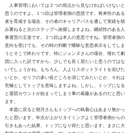
人事管理においては２つの視点から見なければいけないと
思うのですよ。１つ目は管理者側の思惑です。将来性のある
者を育成する場合、その者のキャリアパスを通して実績を積
み重ねると次のステップへ抜擢しますよね。継続性のある人
事運営の王道です。２つ目は本人の意思ですね。管理者側の
意向を受けても、その時の判断で曖昧な意思表示をしてしま
うとそこで終わりです。特にジェンヌさんの場合、憧れて劇
団に入った訳ですから、少しでも長く居たいと思うのではな
いでしょうかね。もちろん、人よりスポットライトを浴びた
いとか、セリフの多い役どころを演じてみたいとか、それは
究極としてトップを意味しますよね。しかし、トップになる
と退団カウントが始まってしまう事の葛藤があるのだと思い
ます。
本題に戻ると朝月さんもトップへの執着心はあまり無かっ
たと思います。年次が上がりタイミングよく管理者側からの
引きもあった結果、トップになり得たと思います。まさに大