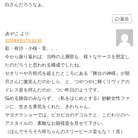
白さんだろうなぁ。
返信
あやこ
より:
2022年6月17日 01:50
彩・有沙・小桜・音。。。
今から振り返れば、当時の上層部も、様々なケースを想定し
たのだろうと思われる構成でしたね。
セオリーや方程式を超えたところにある『舞台の神様』が朝
月さんに微笑んだのかしら、と、つやつやに輝くリヴィアの
ドレス姿を拝んだのが、つい昨日のようです。
悩める娘役のみならず、（私をはじめとする）妙齢女性ファ
ンに、生きる勇気をくれた、きわちゃん。
サヨナラショーでは、ピカピカのデコルテと、こだわりのヘ
アスタイルの、素敵なお姫様姿を見せて下さい。
（ほんでそろそろ咲ちゃんのスリーピース姿もな！！笑）