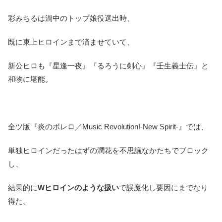
彩みちるは渦中のトップ娘役選出時、
既に東上ヒロインまで済ませていて、
新公ヒロも『星逢一夜』『るろうに剣心』『壬生義士伝』と
和物に堪能。
全ツ版『炎のボレロ／Music Revolution!-New Spirit-』では、
単独ヒロインだったはずの潤花を不思議なかたちでブロック
し、
結果的に
Wヒロインのような扱い
で誤魔化し要因にまでなり
得た。