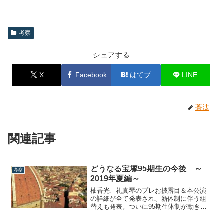
考察
シェアする
X
Facebook
はてブ
LINE
蒼汰
関連記事
どうなる宝塚95期生の今後 ～
考察
2019年夏編～
柚香光、礼真琴のプレお披露目＆本公演
の詳細が全て発表され、新体制に伴う組
替えも発表。ついに95期生体制が動き始
めました。95期生は宝塚始まって以来の