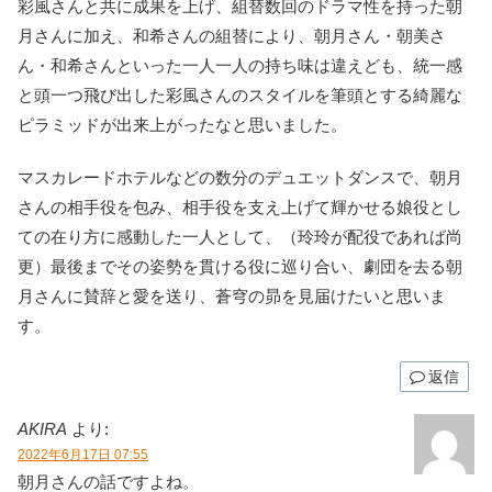
彩風さんと共に成果を上げ、組替数回のドラマ性を持った朝
月さんに加え、和希さんの組替により、朝月さん・朝美さ
ん・和希さんといった一人一人の持ち味は違えども、統一感
と頭一つ飛び出した彩風さんのスタイルを筆頭とする綺麗な
ピラミッドが出来上がったなと思いました。
マスカレードホテルなどの数分のデュエットダンスで、朝月
さんの相手役を包み、相手役を支え上げて輝かせる娘役とし
ての在り方に感動した一人として、（玲玲が配役であれば尚
更）最後までその姿勢を貫ける役に巡り合い、劇団を去る朝
月さんに賛辞と愛を送り、蒼穹の昴を見届けたいと思いま
す。
返信
AKIRA
より:
2022年6月17日 07:55
朝月さんの話ですよね。