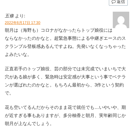
返信
五條
より:
2022年6月17日 17:30
朝月は（海野も）コロナがなかったらトップ娘役には
ならなかったのかなと。超緊急事態による中継ぎエースのス
クランブル登板感あるんですよね。先発いなくなっちゃった
よみたいな。
正直若手のトップ娘役、芸の部分では未完成でいまいちで大
穴がある娘が多く、緊急時は安定感が大事という事でベテラ
ンが選ばれたのかなと。もちろん最初から、3作という契約
で。
花も空いてるんだからそのまま花で就任でも…いやいや、期
が近すぎる事もありますが、多分柚香と朝月、実年齢同じか
朝月が上なんでしょう。