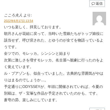
返信
こころ夫人
より:
2022年6月17日 13:54
いつも楽しく、拝見しております。
朝月さんが花組に戻って、当時いた雪娘たちがトップ娘役に
該当せず、呼び戻された、とゆうのが全てを物語っているよ
うです。
全ツでの、モレッカ。シンシンと始まり
次第に激しさを増すモレッカ。名古屋へ観劇に行ったのをよ
く覚えています。
ル・プアゾンも、似合っていました。古典的な雰囲気がやは
りはまるのでしょうか…。
予定通りにODYSSEYが、年頭に開催されていれば、今夏の
別箱は、ザ・宝塚な作品か予定されていたのかも、です。
蒼穹の昴、楽しみにしています。