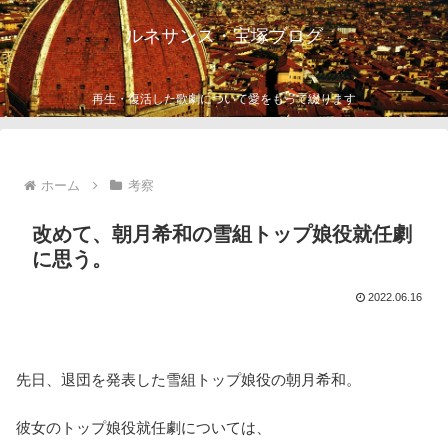
ルネサンス・宝塚ブログ
再生・復活した歌劇について愛をもって綴ります
ホーム
考察
改めて、朝月希和の雪組トップ娘役就任劇
に思う。
2022.06.16
先日、退団を発表した雪組トップ娘役の朝月希和。
彼女のトップ娘役就任劇については、