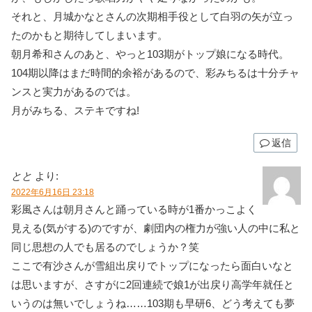
それと、月城かなとさんの次期相手役として白羽の矢が立っ
たのかもと期待してしまいます。
朝月希和さんのあと、やっと103期がトップ娘になる時代。
104期以降はまだ時間的余裕があるので、彩みちるは十分チャ
ンスと実力があるのでは。
月がみちる、ステキですね!
返信
とと
より:
2022年6月16日 23:18
彩風さんは朝月さんと踊っている時が1番かっこよく
見える(気がする)のですが、劇団内の権力が強い人の中に私と
同じ思想の人でも居るのでしょうか？笑
ここで有沙さんが雪組出戻りでトップになったら面白いなと
は思いますが、さすがに2回連続で娘1が出戻り高学年就任と
いうのは無いでしょうね……103期も早研6、どう考えても夢