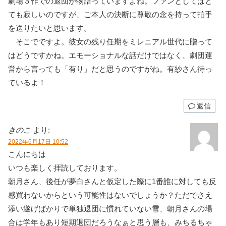
劇場３作での退団が物語っていますよね。ファンとしてはと
ても寂しいのですが、ご本人の決断に尊敬の念を持って拍手
を送りたいと思います。
そこでですよ。彼女の残り任期をミレニアル世代に贈って
はどうですかね。エモーショナルな話だけではなく、劇団運
営から言っても「有り」だと思うのですがね。有紗さん待っ
ているよ！
返信
きのこ
より:
2022年6月17日 10:52
こんにちは
いつも楽しく拝読しております。
朝月さん、後任が夢白さんと仮定した際に1番誰に対しても反
感買わないからという可能性はないでしょうか？ただでさえ
添い遂げばかりで単独退団に慣れていない雪、朝月さんの場
合は学年もあり短期退団だろうなぁと思う層も、みちるちゃ