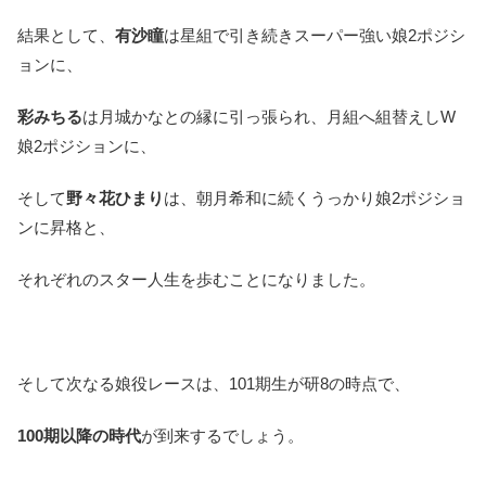
結果として、
有沙瞳
は星組で引き続きスーパー強い娘2ポジシ
ョンに、
彩みちる
は月城かなとの縁に引っ張られ、月組へ組替えしW
娘2ポジションに、
そして
野々花ひまり
は、朝月希和に続くうっかり娘2ポジショ
ンに昇格と、
それぞれのスター人生を歩むことになりました。
そして次なる娘役レースは、101期生が研8の時点で、
100期以降の時代
が到来するでしょう。