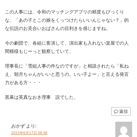
この人事には、令和のマッチングアプリの精度もびっくり
な、「あの子とこの娘をくっつけたらいいんじゃない？」的
な伝説のお見合いおばさんの目利きを感じますね。
今の劇団で、各組に客演して、演出家も入れない楽屋での人
間模様もじーっと観察していて、
理事長に「雪組人事の件なのですが」と相談されたら「私ね
え、朝月ちゃんがいいと思うの。いい子よー」と言える発言
力がある方・・・
黒幕は英真なおき理事 説でした。
返信
おかず
より:
2022年6月17日 08:36