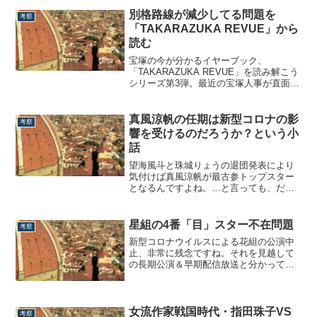
黄金世代として、少なくとも5年前、100
周年頃からずっと注目されて続けてきま
別格路線が減少してる問題を
考察
したし、先日発売された『TAKARAZUKA
「TAKARAZUKA REVUE」から
REVUE 2019』での扱い...
読む
宝塚の今が分かるイヤーブック、
「TAKARAZUKA REVUE」を読み解こう
シリーズ第3弾。最近の宝塚人事が直面し
ている問題の一つとして以前から薄々感
じていたことがありまして、それは別格
路線の男役が減少している？というこ
真風涼帆の任期は新型コロナの影
考察
と。「TAKARAZUKA REVUE」を読んで
響を受けるのだろうか？という小
改めて実感したので本日は別格路...
話
望海風斗と珠城りょうの退団発表により
気付けば真風涼帆が最古参トップスター
となるんですよね。…と言っても、だい
ぶ先の話なんですが。笑トップの任期も3
作を過ぎると、話題の中心になるのは
「退団時期がいつなのか」。雪組と月組
星組の4番「目」スター不在問題
考察
の新体制を読むにあたり、宙組の今後に
新型コロナウイルスによる花組の公演中
ついても考える必要があるわけですが、
止、非常に残念ですね。それを見越して
本日は真風涼...
の長期公演＆早期配信放送と分かってい
たとはいえ、実際に起きてしまうと何と
も言えない気分になります…。まぁ、私
がシケシケしてもしょうがありませんの
で当ブログは通常モードで更新して参り
女流作家戦国時代・指田珠子VS
考察