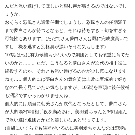
んだと添い遂げしてほしいと望む声が増えるのではないでし
ょうか。
おそらく彩風さん通常任期でしょうし、彩風さんの任期満了
まで夢白さんが待つとなると、それは待ちすぎ・旬をすぎる
可能性もあります。(ただでさえ夢白さんは既に完成度高いで
すし、機を逃すと別格臭が漂いそうな気もします)
103期は他に有力候補も少ないので劇団としても慎重に育てた
いのかと……。ただ、こうなると夢白さんが次代の相手役に
続投するのか、それとも添い遂げるのかが少し気になります
ねぇ……個人的には夢白さんの舞台姿は非常に宝塚的で好き
なので長く見ていたい気もしますが、105期を筆頭に後任候補
も潤沢ですからわかりませんね。
個人的には順当に朝美さんが次代となったとして、夢白さん
が大劇場2作程相手役を勤めあげ、美羽愛ちゃんと3作程組ん
で添い遂げ退団とかだと嬉しいなぁと思ってます。
(自組にいくらでも候補がいるのに美羽愛ちゃんなのは9割私