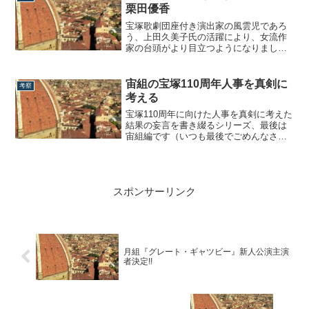
ます。さて、先日の星組公演『眩耀の谷
栗田優香
／Ray』 ...
宝塚歌劇団座付き演出家の風雲児であろ
う、上田久美子氏の活躍により、女流作
家の台頭がより目立つようになりまし
た。その中でも「ポストウエクミ」とし
て、演出家デビュー作から一気に名を轟
かせたのが、指田珠子と栗田優香の両
宙組の宝塚110周年人事を真剣に
考察
名。何でもかんでもVSにしたがるのは私
考える
の悪いクセですが、笑それぞれ2作目の公
演を迎え、当...
宝塚110周年に向けた人事を真剣に考えた
結果の妄言を書き綴るシリーズ、最後は
宙組編です（いつも最後でごめんなさ
い）。【花組編】【月組編】【雪組編】
【星組編】桜木みなとと95期序列論ま
ず、宙組における皆さんの一番の興味関
心ごとは、真風政権時に正3番手に昇格し
スポンサーリンク
た桜木みなとがこのまま正2番手に昇格す
るか否...
月組『グレート・ギャツビー』新人公演主演
者決定!!