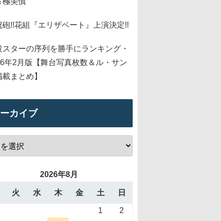
＆極美慎
祝砲!!花組『エリザベート』上演決定!!
役スターの序列を勝手にランキング・
026年2月版【舞台写真枚数＆ル・サン
掲載まとめ】
ーカイブ
2026年8月
火
水
木
金
土
日
1
2