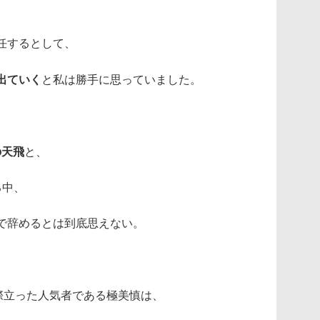
任するとして、
出ていく
と私は勝手に思っていました。
の天飛
と、
る中、
で辞めるとは到底思えない。
際立った人気者である極美慎は、