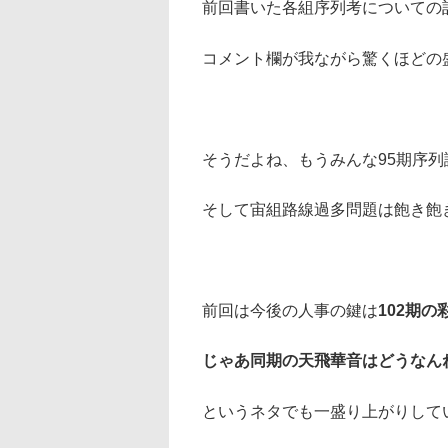
前回書いた各組序列考についての
コメント欄が我ながら驚くほどの
そうだよね、もうみんな95期序
そして宙組路線過多問題は飽き飽
前回は今後の人事の鍵は
102期の
じゃあ同期の天飛華音はどうなん
というネタでも一盛り上がりして