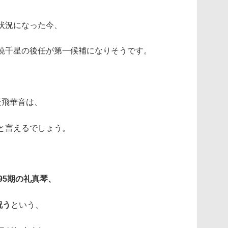
状況になった今、
暁千星の後任が第一候補になりそうです。
天飛華音は、
と言えるでしょう。
95期の礼真琴、
祝う
という、