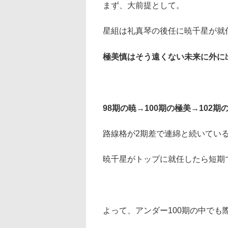
まず、大前提として。
星組は礼真琴の後任に暁千星が就
極美慎はそう遠くない未来に外に
98期の暁→100期の極美→102期
路線格が2期差で連綿と続いてい
暁千星がトップに就任したら短期
よって、アンダー100期の中でも