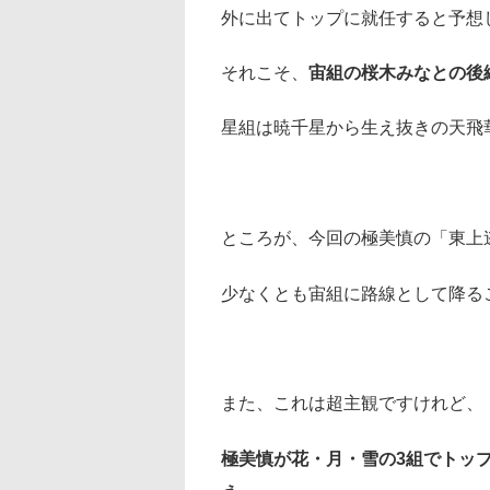
外に出てトップに就任すると予想
それこそ、
宙組の桜木みなとの後
星組は暁千星から生え抜きの天飛
ところが、今回の極美慎の「東上
少なくとも宙組に路線として降る
また、これは超主観ですけれど、
極美慎が花・月・雪の3組でトッ
ぇ…。