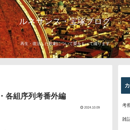
ルネサンス・宝塚ブログ
再生・復活した歌劇について愛をもって綴ります
カ
・各組序列考番外編
考
2024.10.09
雑