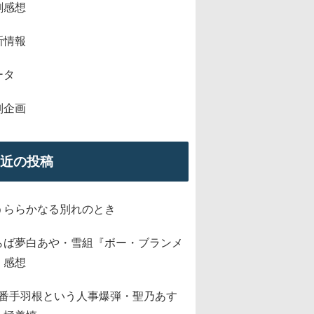
劇感想
新情報
ータ
別企画
近の投稿
うららかなる別れのとき
らば夢白あや・雪組『ボー・ブランメ
』感想
2番手羽根という人事爆弾・聖乃あす