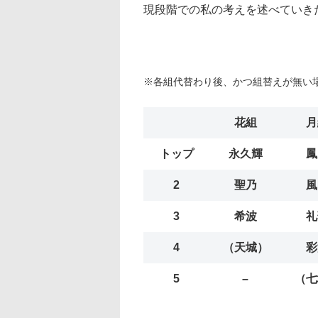
現段階での私の考えを述べていき
※各組代替わり後、かつ組替えが無い
花組
月
トップ
永久輝
鳳
2
聖乃
風
3
希波
礼
4
（天城）
彩
5
–
（七