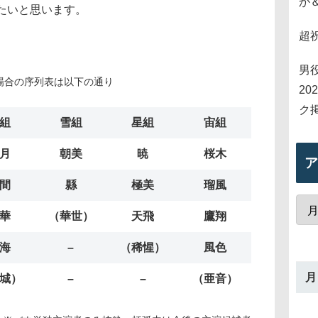
か
たいと思います。
超
男
場合の序列表は以下の通り
2
ク
組
雪組
星組
宙組
月
朝美
暁
桜木
ア
間
縣
極美
瑠風
華
（華世）
天飛
鷹翔
海
–
（稀惺）
風色
月
城）
–
–
（亜音）