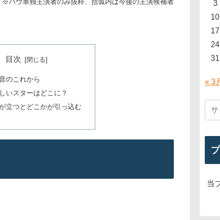
※バウ単独主演者のみ抜粋、括弧内は今後の主演候補者
3
10
17
24
31
目次
音のこれから
« 3
しいスターはどこに？
が立つとどこかが引っ込む
プ
当