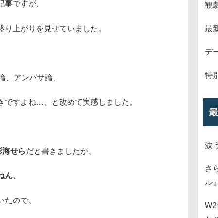
記事ですが、
観
盛り上がりを見せていました。
最
デ
特
列論、アンバサ論、
きですよね…、と改めて実感しました。
最
波
彩海せら
だと書きましたが、
さ
ねん、
ル
いたので、
W