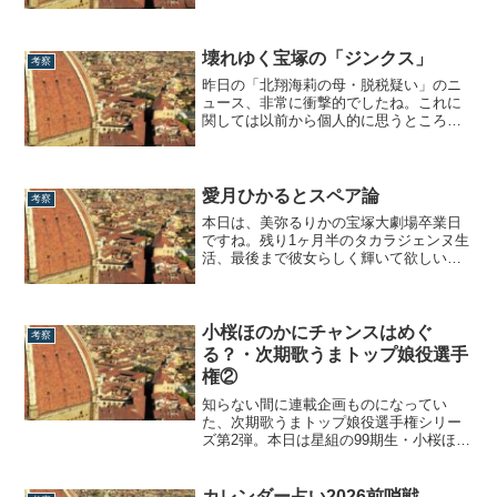
ったわけですが、そんな中で私が最も
「心震えた」作品といえば、『ファント
ム』でも『食聖』でもなく、実は『花よ
り男子』だったりします。というわけで
壊れゆく宝塚の「ジンクス」
考察
本日はそんな、『花より男子』で最後の
昨日の「北翔海莉の母・脱税疑い」のニ
ヒロインを...
ュース、非常に衝撃的でしたね。これに
関しては以前から個人的に思うところが
あり、この2日間ずっとパソコンの前でう
んうん考えあぐねていたのですが…現時
点で一つの記事としてまとめられません
でした。笑いやだって内容的に非常にナ
愛月ひかるとスペア論
考察
イーブだし適当にまとめて適当に書くな
本日は、美弥るりかの宝塚大劇場卒業日
んて個人的...
ですね。残り1ヶ月半のタカラジェンヌ生
活、最後まで彼女らしく輝いて欲しいと
切に願っております。さて、前身ブログ
にて私は美弥るりかは「スペア」である
と論じました。スペア論と美弥るりか
～トップスターを3種類に分けて考える～
小桜ほのかにチャンスはめぐ
考察
美弥るりかが退団を発表する少し前、愛
る？・次期歌うまトップ娘役選手
月ひかる...
権②
知らない間に連載企画ものになってい
た、次期歌うまトップ娘役選手権シリー
ズ第2弾。本日は星組の99期生・小桜ほの
かについての雑記です。第1弾の有沙瞳編
はこちらからここ最近「実は小桜ほのか
が好きなんです」的なSNSのつぶやき、
カレンダー占い2026前哨戦