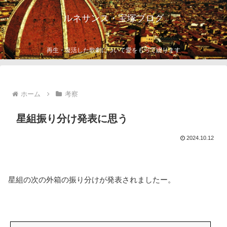
ルネサンス・宝塚ブログ
再生・復活した歌劇について愛をもって綴ります
ホーム
考察
星組振り分け発表に思う
2024.10.12
星組の次の外箱の振り分けが発表されましたー。