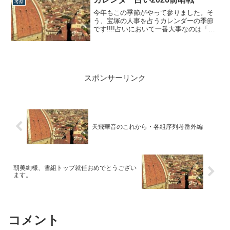
考察
コメント等をよく見かけます。えぇ、分
今年もこの季節がやって参りました。そ
かりますとも!!なんだったら自分は管理人
う、宝塚の人事を占うカレンダーの季節
m...
です!!!!占いにおいて一番大事なのは「掲
載月」なのですが、本日は前哨戦とし
て、今年の振り返りと、注目点について
改めておさらいしていきます。カレンダ
ー占い2025の振り返りまずは、2025年度
の振り返りから。■宝塚スターカレンダ...
スポンサーリンク
天飛華音のこれから・各組序列考番外編
朝美絢様、雪組トップ就任おめでとうござい
ます。
コメント