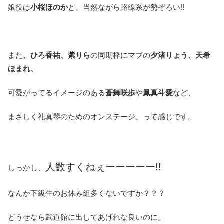
娘役は
小桜ほのか
と、当然ながら路線系が勢ぞろい!!
また
、ひろ香祐、紫りら
の同期枠にマブの
夕渚りょう、天希
ほまれ、
可愛がってるイメージのある
蒼舞咲歩
や
鳳真斗愛
など、
まさしく礼真琴のためのオンステージ、って感じです。
人数すくねぇーーーーー!!
しっかし、
なんか下級生のお休み組多くないですか？？？
どうせなら武道館に出してあげれな良いのに。