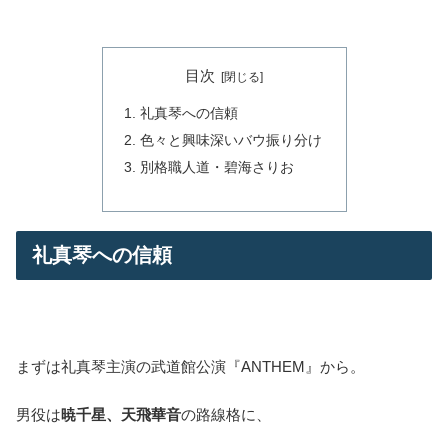
目次
礼真琴への信頼
色々と興味深いバウ振り分け
別格職人道・碧海さりお
礼真琴への信頼
まずは礼真琴主演の武道館公演『ANTHEM』から。
男役は
暁千星、天飛華音
の路線格に、