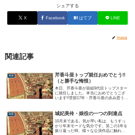
シェアする
X
Facebook
はてブ
LINE
masa
関連記事
芹香斗亜トップ就任おめでとう!!
考察
（と勝手な悔恨）
本日、芹香斗亜が宙組9代目トップスター
に就任しました。本当におめでとうござ
います!!苦節17年・芹香斗亜の歩み思う
に、ここ最近のトップスターの中で、彼
女は最も大人の事情に振り回された人物
だと言えます。真風涼帆と麻央侑希に押
城妃美伶・娘役の一つの到達点
考察
され、新公学年で花組に組替え。そこか
10月末である。気が早い私は、もうすっ
ら新公主演を3回、合計4回果たす。バウ
かり年末モードな気分です。笑この1年を
主演...
振り返った時、様々な公演作品に触れ合