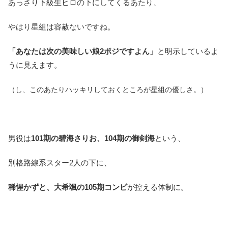
あっさり下級生ヒロの下にしてくるあたり、
やはり星組は容赦ないですね。
「あなたは次の美味しい娘2ポジですよん」
と明示しているよ
うに見えます。
（し、このあたりハッキリしておくところが星組の優しさ。）
男役は
101期の碧海さりお、104期の御剣海
という、
別格路線系スター2人の下に、
稀惺かずと、大希颯の105期コンビ
が控える体制に。