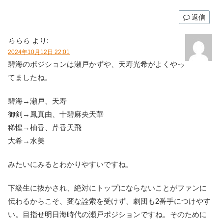
返信
ららら
より:
2024年10月12日 22:01
碧海のポジションは瀬戸かずや、天寿光希がよくやっ
てましたね。
碧海→瀬戸、天寿
御剣→鳳真由、十碧麻央天華
稀惺→柚香、芹香天飛
大希→水美
みたいにみるとわかりやすいですね。
下級生に抜かされ、絶対にトップにならないことがファンに
伝わるからこそ、変な詮索を受けず、劇団も2番手につけやす
い。目指せ明日海時代の瀬戸ポジションですね。そのために