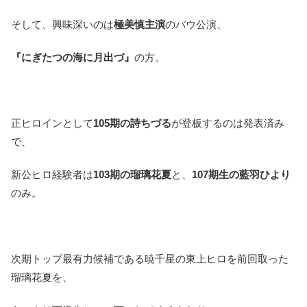
そして、興味深いのは
極美慎主演
のバウ公演、
『にぎたつの海に月出づ』
の方。
正ヒロインとして
105期の詩ちづる
が登板するのは発表済み
で、
新公ヒロ経験者は
103期の瑠璃花夏
と、
107期生の藍羽ひより
のみ。
次期トップ最有力候補である暁千星の東上ヒロを前回取った
瑠璃花夏を、