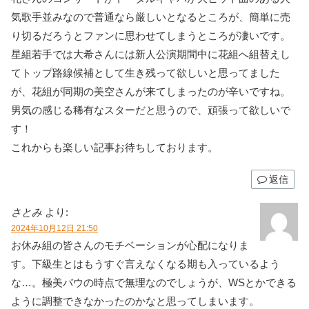
気歌手並みなので普通なら厳しいとなるところが、簡単に売
り切るだろうとファンに思わせてしまうところが凄いです。
星組若手では大希さんには新人公演期間中に花組へ組替えし
てトップ路線候補として生き残って欲しいと思ってました
が、花組が同期の美空さんが来てしまったのが辛いですね。
男気の感じる稀有なスターだと思うので、頑張って欲しいで
す！
これからも楽しい記事お待ちしております。
返信
さとみ
より:
2024年10月12日 21:50
お休み組の皆さんのモチベーションが心配になりま
す。下級生とはもうすぐ言えなくなる期も入っているよう
な…。極美バウの時点で無理なのでしょうが、WSとかできる
ように調整できなかったのかなと思ってしまいます。