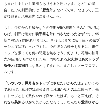
も果たしましたし退団もありうると思います。けどこの場
合、たぶん劇団的には
「想定外」
なハズです。なぜって、正
統後継者が現在組内に居ませんから。
もし、最初から月城かなとの任期が5作程度と見込んでいるな
らば、劇団は絶対に
暁千星を外に出さなかったはず
です。95
期？VISA？関係ありません。それほどまでに暁千星への猛プ
ッシュ度は凄かったですし、今の彼女の様子を見るに、来年
トップを張っても何の問題も無さそう。何より、花組の柚香
光が任期7、8作だとしたら、同格である
永久輝せあのトップ
就任とほぼ同時
になるわけですから、まさしくノープロブレ
ムです。
「いやいや、鳳月杏をトップにさせたいからだよ」
というの
であれば、鳳月杏は組替え時に
月城かなとの上
に降って、先
にトップとして数作やれば良かったはず。もっと言えば、そ
れなら
美弥るりか
で良かっただろうし、なんなら
愛月ひかる