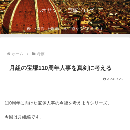
ルネサンス・宝塚ブログ
再生・復活した歌劇について愛をもって綴ります
ホーム
考察
月組の宝塚110周年人事を真剣に考える
2023.07.26
110周年に向けた宝塚人事の今後を考えようシリーズ、
今回は月組編です。