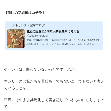
【前回の花組編はコチラ】
ルネサンス・宝塚ブログ
花組の宝塚110周年人事を真剣に考える
🕒️2023年7月23日
先日、宝塚110周年に向け一気に演目が発表されました。これを受けて改めて今後
の人事に考えたいなと思ったのですが、書き始めたら止まらなくなったため、まず
は花組で一旦切りたいと思います。 本日は柚香光＆星風まどか率いる花組編で
す。 柚香光・最終章を考える 柚香光は春野寿美礼ぶりの花組御曹司として研11就
任。VISAを背負った永久輝せあがプレお披露目から合流し、後任候補は分かりやす
く示されたものの、その時点で水美舞斗だけでなく、瀬戸かずやが上級生2番手とし
て鎮座。この時点で2番手は瀬戸→水美→...
そういえば、断っていなかったですけれど、
本シリーズは私たちが普段あーでもないこーでもないと考え
ていることを、
正直にそのまま具現化して書き記しているものになりますの
で、