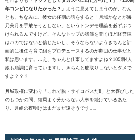
それよりも
「トップとしてタカスペに出たかった？」「110周
年コンビになりたかった？」
ように見えてしまうのが、なん
とも。ちなみに、彼女の任期の話をすると「月城かなとが海
乃美月を手放そうとしない」というトンデモ理論を必ずぶつ
けられるんですけど、そんなトップの我儘を聞くほど経営陣
はバカではないと信じたいし、そうならないようきちんと計
画的に後任を育て組をプロデュースするのが劇団の仕事だと
私は思います。…え、ちゃんと仕事してますよね？105期4人
娘も順調に育っていますし、きちんと舵取りしないとダメで
すよ？？？
月城政権に変わり「これで脱・サイコパスだ!!」と大喜びした
のもつかの間、結局よく分からない人事を続けているあた
り、月組の夜明けはまだまだ遠そうです…。