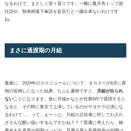
なるわけで、まさしく堂々巡りです。一概に鳳月杏トップ就
任説や、朝美絢落下傘説を妄言だと一蹴出来ないわけです
ね。
まさに過渡期の月組
最後に、2024年のスケジュールについて。タカスペが6月に異
例の前倒しになった結果、たぶん通例ですと、
月組が出られ
ない
ことになります。仮に月城かなとが任期5作で退団すると
なると、その時に東京で上演しているのがサヨナラ公演にな
るわけで…。って、えーっと、月組の立役者に対してわざわ
ざそんな酷い扱いするんですかね？？？普通に考えたら、柚
香光＆礼真琴の95期コンビの、芹香斗亜と彩風咲奈の93期コ