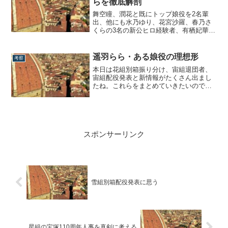
らを徹底解剖
改めて彼女は...
舞空瞳、潤花と既にトップ娘役を2名輩
出、他にも水乃ゆり、花宮沙羅、春乃さ
くらの3名の新公ヒロ経験者、有栖妃華、
都優奈のエトワール経験者に蘭世惠翔ま
で居る、102期生。男役の方はと言うと、
彩海せら、天飛華音、風色日向、咲城け
遥羽らら・ある娘役の理想形
考察
い、侑輝大弥と、新公主演者を各組から5
本日は花組別箱振り分け、宙組退団者、
名輩出という、95期、98期に続く近年
宙組配役発表と新情報がたくさん出まし
稀...
たね。これらをまとめていきたいのです
が、その前にどーーーーしても退団者の1
人である遥羽ららのことが書きたくて、
今日は彼女について先に（？）まとめま
す。遥羽ららの不思議な立ち位置遥羽ら
らって不思議な立ち位置だなとつくづく
スポンサーリンク
思います。...
雪組別箱配役発表に思う
星組の宝塚110周年人事を真剣に考える