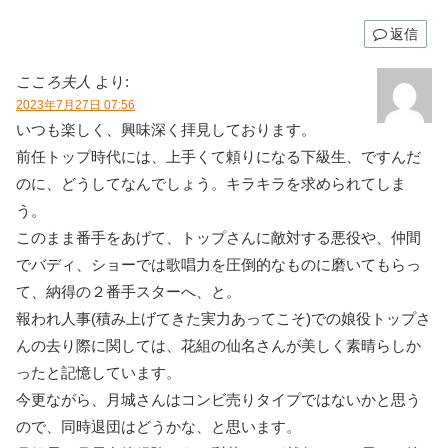
返信
こころ夫人
より:
2023年7月27日 07:56
いつも楽しく、興味深く拝見しております。
前任トップ時代には、上手くて頼りになる下級生、ですんだ
のに、どうしてなんでしょう。キラキラを求められてしま
う。
このまま番手をあげて、トップさんに敵対する悪役や、仲間
でバディ、ショーでは歌唱力を圧倒的なものに磨いてもらっ
て、納得の２番手スターへ、と。
報われ人事(積み上げてきた実力あってこそ)での娘役トップさ
んの去り際に関しては、花組の仙名さんが美しく素晴らしか
ったと記憶しています。
今更ながら、月城さんはコンビ売りタイプではないかと思う
ので、同時退団はどうかな、と思います。