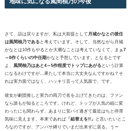
地味に気になる風間柚乃の今後
さて、話は戻りますが、私は大前提として
月城かなとの後任
は風間柚乃である
と考えています。そして、当然ながら月城
かなとは10作もやるとか大層なことは考えていなくて、まぁ
7
～8作くらいの中任期
かなと予想しています。となるとです
よ、
風間柚乃はあと4～5作程度でトップにあがる
という計算
になるわけですが…果たして本当に大丈夫なんですかね？そ
れは実力面ではなく、ハッキリ言って人気面で、です。
彼女が劇団推しと実力の両刀で名を上げてきたのは、ファン
なら誰もが知るところです。けれど、トップが人気の組に変
わったにも関わらず、あまりに安パイ過ぎて最近はちと停滞
気味に見えます。本来であれば
「組替えを!!」
と言いたいとこ
ろなのですが、アンバサ縛りでいまだ出来ずに居る。うー