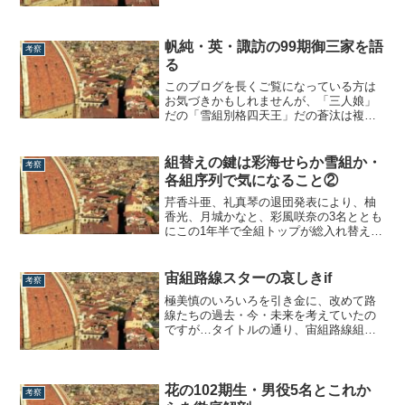
にて私は美弥るりかは「スペア」である
と論じました。スペア論と美弥るりか
～トップスターを3種類に分けて考える～
帆純・英・諏訪の99期御三家を語
考察
美弥るりかが退団を発表する少し前、愛
る
月ひかる...
このブログを長くご覧になっている方は
お気づきかもしれませんが、「三人娘」
だの「雪組別格四天王」だの蒼汰は複数
のスターを一括りにするのが好きでし
て。笑本日取り上げたいのは99期御三家
こと帆純まひろ、英かおと、諏訪さきの3
組替えの鍵は彩海せらか雪組か・
考察
名。この3名はご存じの通り、「不遇の世
各組序列で気になること②
代」扱いされがちな99期生の中で、最終
学年で...
芹香斗亜、礼真琴の退団発表により、柚
香光、月城かなと、彩風咲奈の3名ととも
にこの1年半で全組トップが総入れ替えと
なる宝塚。な、の、に。ろくすっぽ起き
ない路線の組替えに、少なくとも私はず
っとやきもきしっぱなしです。改めて今
宙組路線スターの哀しきif
考察
後の各組体制について考えてみましょ
極美慎のいろいろを引き金に、改めて路
う。【第一弾の水美舞斗を考える編はコ
線たちの過去・今・未来を考えていたの
チラ】代替...
ですが…タイトルの通り、宙組路線組に
色々と思うところがありまして。ってこ
とで本日は宙組の過去とこれからについ
て、色々と書いていきます。瑠風輝が歩
めなかった今まずは瑠風輝。これについ
花の102期生・男役5名とこれか
考察
ては前にも当ブログで書きましたが…、