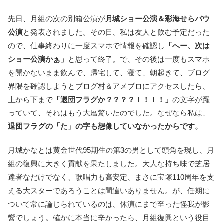
先日、月組の次の別箱公演が
月城ショー公演＆彩海せらバウ
公演
と発表されました。その日、私は友人と飲む予定だった
ので、仕事終わりに一度スマホで情報を確認し
「へー、次は
ショー公演かぁ」
と思って終了。で、その後は一度もスマホ
を開かないまま飲んで、帰宅して、寝て、朝起きて、ブログ
界隈を確認しようとブログ村＆アメブロにアクセスしたら、
上から下まで
「退団フラグか？？？？！！！！」
の文字が躍
っていて、それはもう大層驚いたのでした。なぜなら私は、
退団フラグの「た」の字も想像していなかったからです。
月城かなとは黄金世代95期生の第3の男として頭角を現し、月
組の復興に大きく貢献を果たしました。大人な持ち味で芝居
達者なだけでなく、歌唱力も高安定、まさに宝塚110周年を支
える大スターであろうことは間違いありません。が、任期に
ついて常に論じられているのは、休演にまで至った怪我が影
響でしょう。確かに本当に辛かったら、月組復興という役目