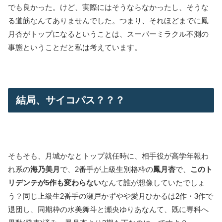
でも良かった。けど、実際にはそうならなかったし、そうな
る道筋なんてありませんでした。つまり、それほどまでに鳳
月杏がトップになるということは、スーパーミラクル不測の
事態ということだと私は考えています。
結局、サイコパス？？？
そもそも、月城かなとトップ就任時に、相手役が高学年報わ
れ系の
海乃美月
で、2番手が上級生別格枠の
鳳月杏
で、
このト
リデンテが5作も変わらない
なんて誰が想像していたでしょ
う？同じ上級生2番手の瀬戸かずやや愛月ひかるは2作・3作で
退団し、同期枠の水美舞斗と瀬央ゆりあなんて、既に専科へ