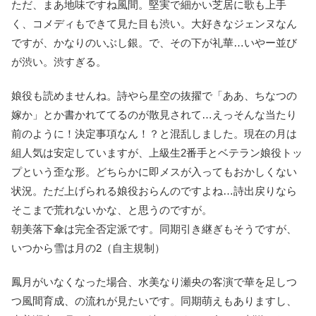
ただ、まあ地味ですね風間。堅実で細かい芝居に歌も上手
く、コメディもできて見た目も渋い。大好きなジェンヌなん
ですが、かなりのいぶし銀。で、その下が礼華…いやー並び
が渋い。渋すぎる。
娘役も読めませんね。詩やら星空の抜擢で「ああ、ちなつの
嫁か」とか書かれててるのが散見されて…えっそんな当たり
前のように！決定事項なん！？と混乱しました。現在の月は
組人気は安定していますが、上級生2番手とベテラン娘役トッ
プという歪な形。どちらかに即メスが入ってもおかしくない
状況。ただ上げられる娘役おらんのですよね…詩出戻りなら
そこまで荒れないかな、と思うのですが。
朝美落下傘は完全否定派です。同期引き継ぎもそうですが、
いつから雪は月の2（自主規制）
鳳月がいなくなった場合、水美なり瀬央の客演で華を足しつ
つ風間育成、の流れが見たいです。同期萌えもありますし、