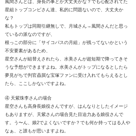
風間さんとは、身長の事とか大丈夫かな？でも心配されてた
星組トップコンビさん達、私的に問題ないので、大丈夫か
な？
私もトップは同期引継無しで、月城さん→風間さんだと思っ
ているの派なのですが、
根っこの部分に「サイコパスの月組」が残ってないかという
不安要素があるため、
星空さんが組替えされたら、水美さんが超短期で降ってきそ
うな予想ができますよね。水美さんがトップになるとしたら
夢見がちで判官贔屓な宝塚ファンに受け入れてもらえるとし
たら、ここしかないですよね。
④ 天紫珠李さんの場合
星空さんも高身長娘役さんですが、はんなりとしたイメージ
もありますが、天紫さんの場合見た目迫力ある娘役さんで
す。う〜ん、娘2でよくないですか？でも何か持ってはる人や
なぁ、と誰もが思いますよね。