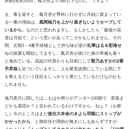
異動(発表)済み。鳳月杏より3期も下なのに、ですよ？
ま、裏を返すと、鳳月杏が専科に行かずに月組に留まってい
る一番の理由は、
風間柚乃を上がり過ぎないようセーブして
いるから、
なのだと思われますし、もしかしたら「最後の花
道は月組で」という思いがあってこそかもしれません。その
間、次期3・4番手候補として持ち味が逆の
礼華はる＆彩海せ
ら
の抜擢も開始してますし、鳳月杏が抜けた後の準備も着々
と進めている。花組の代替わりも目前にして
聖乃あすかの2番
手昇格
も近づいていますし、上を硬直状態にしている間に下
を整えるという役目をしっかりと果たしているだけなのかも
しれません。
海乃美月に関しては…もはや周りがアンダー100期で、星風ま
どかも退団か？と言われているわけですから、ねぇ？（お察
し）今のところはまだ
後任大本命のきよら羽龍にストップが
かかったから
、と御在任の理由が無きにしもあらずですが、