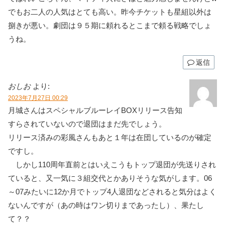
でもお二人の人気はとても高い。昨今チケットも星組以外は
捌きが悪い。劇団は９５期に頼れるとこまで頼る戦略でしょ
うね。
返信
おしお
より:
2023年7月27日 00:29
月城さんはスペシャルブルーレイBOXリリース告知
すらされていないので退団はまだ先でしょう。
リリース済みの彩風さんもあと１年は在団しているのが確定
ですし。
しかし110周年直前とはいえこうもトップ退団が先送りされ
ていると、又一気に３組交代とかありそうな気がします。06
～07みたいに12か月でトップ4人退団などされると気分はよく
ないんですが（あの時はワン切りまであったし）、果たし
て？？