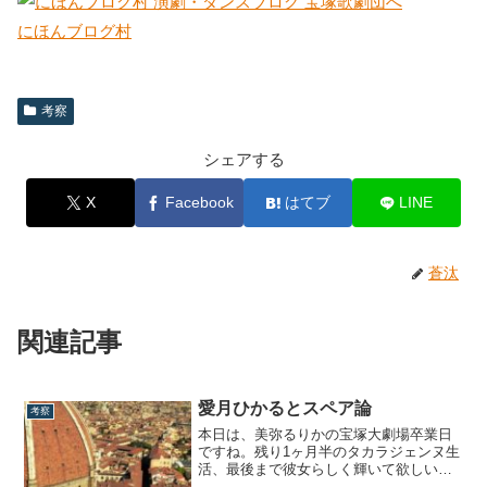
にほんブログ村
考察
シェアする
X
Facebook
はてブ
LINE
蒼汰
関連記事
愛月ひかるとスペア論
考察
本日は、美弥るりかの宝塚大劇場卒業日
ですね。残り1ヶ月半のタカラジェンヌ生
活、最後まで彼女らしく輝いて欲しいと
切に願っております。さて、前身ブログ