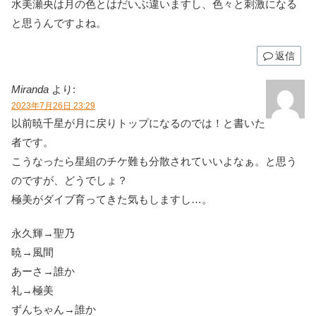
水美瀬央は月の色とはだいぶ違いますし、色々と刺激になる
と思うんですよね。
返信
Miranda
より:
2023年7月26日 23:29
以前暁千星が月に戻りトップになるのでは！と書いた
者です。
こうなったら星組のチケ難も分散されていいよなぁ。と思う
のですが、どうでしょ？
極美がダイブ育ってきた気もしますし…。
永久輝→聖乃
暁→風間
あーさ→誰か
礼→極美
ずんちゃん→誰か