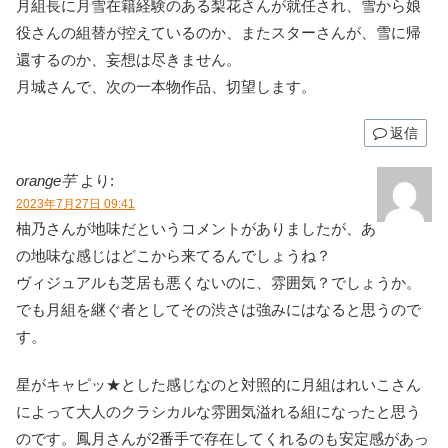
月組長に月雪在籍経験のある梨花さんが就任され、雪から娘
役さんの組替が控えているのか、またスターさんが、雪に帰
還するのか、妄想は尽きません。
月城さんで、次の一本物作品、切望します。
返信
orange芋
より:
2023年7月27日 09:41
柚乃さんが地味だというコメントがありましたが、あ
の地味な感じはどこから来てるんでしょうね？
ヴィジュアルも芝居も悪くないのに、雰囲気？でしょうか。
でも月組を継ぐ者としてその渋さは強みにはなると思うので
す。
星がキャピッ★とした感じなのと対照的に月組はれいこさん
によって大人のクラシカルな雰囲気溢れる組になったと思う
のです。鳳月さんが2番手で存在してくれるのも安定感があっ