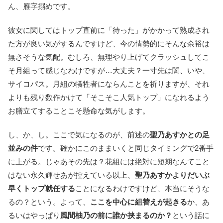
ん、雁字搦めです。
彼女に関してはトップ直前に「待った」がかかって熟成され
た方が良い気がするんですけど、今の情勢的にそんな余裕は
無さそうな気配。むしろ、無理やり上げてクラッシュしてこ
そ月組って感じなわけですが…大丈夫？一寸先は闇、いや、
サイコパス。月組の犠牲者にならんことを祈りますが、それ
よりも残り数作かけて「そこそこ人気トップ」になれるよう
お膳立てすることこそ懸命な気がします。
し、か、し。ここで気になるのが、前述の
聖乃あすかとの足
並みの件
です。確かにこのままいくと同じタイミングで2番手
に上がる。じゃあその先は？花組には絶対に短期なんてこと
はない永久輝せあが控えている以上、
聖乃あすかよりだいぶ
早くトップ就任する
ことになるわけですけど、本当にそうな
るの？という。よって、
ここを中心に組替えが起きる
か、あ
るいはやっぱり
風間柚乃の前に誰か挟まるのか？
という話に