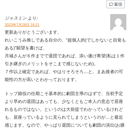
返信
ジャスミン
より:
2023年7月28日 16:21
更新ありがとうございます。
れいこうみ推しである自分の、“超個人的(でしかないと自覚も
ある)”願望を書けば、
月城さんが６作までで退団であれば、添い遂げ希望(私は１作
引き継ぎのメリットをそこまで感じないため)。
７作以上確定であれば、やはりそろそろ…と。まあ後者の可
能性の方が高いとわかっております。
トップ娘役の任期こそ基本的に劇団主導のはずで、当初予定
より早めの退団はあっても、少なくともご本人の意志で居座
れるものではない。というのは大前提でわかっているけれど
も、居座っているように見られてしまうというのが…と最近
感じます。なので、やっぱり退団についても劇団の演出(お膳