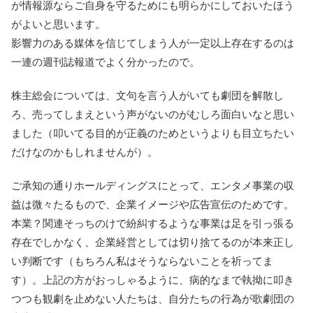
が情報源ならご自身を守るためにも明らかにしておいたほう
がよいと思います。
影響力のある媒体を信じてしまう人が一定以上存在するのは
一連の週刊誌報道でよく分かったので。
株主総会については、文句を言う人がいても劇団を解散し
ろ、売ってしまえという声がないのがむしろ面白いなと思い
ました（叩いてる目的が正義のためというよりも目立ちたい
だけなのかもしれませんが）。
ご承知の通りホールディングスにとって、エンタメ事業の収
益は微々たるもので、企業イメージや広告宣伝のためです。
本業？関連そっちのけで紛糾するような事業は足を引っ張る
存在でしかなく、企業経営としては切り捨てるのが本来正し
い判断です（もちろん私はそうならないことを祈ってま
す）。上記の方がおっしゃるように、病的なまで執拗に叩き
つつも観劇を止めない人たちは、自分たちの行為が歌劇団の