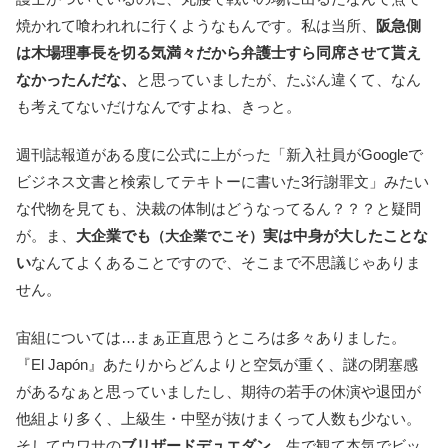
焼かれて喰われれに行くようなもんです。私は当所、
阪急側
は木場理事長を切る気満々だから弁護士すら同席させて貰え
なかったんだな、
と思っていましたが、たぶん違くて、なん
も考えてないだけなんですよね、きっと。
週刊誌報道がある度に公式に上がった「新入社員がGoogleで
ビジネス文書と検索してテキトーに書いた3行謝罪文」みたい
な代物を見ても、決裁の体制はどうなってるん？？？と疑問
が。ま、
大企業でも
実は中身が大したことな
（大企業でこそ）
い
なんてよくあることですので、そこまで不思議じゃありま
せん。
宙組については…まぁ正直思うところは多々ありました。
『El Japón』あたりからどんよりと空気が重く、謎の閉塞感
があるなぁと思っていましたし、期待の若手の休演や退団が
他組より多く、上級生・中堅が抜けまくって人数も少ない。
そしてウワサの
ブリザードデュエダン、
生で観て本気でビッ