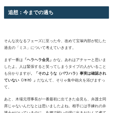
追想：今までの過ち
そんな次なるフェーズに至った今、改めて宝塚内部が犯した
過去の「ミス」について考えていきます。
まず一番は
「ヘラヘラ会見」
かな。あれはアチャーと思いま
したよ。人は緊張すると笑ってしまうタイプの人がいること
も分かりますが
、「そのような（パワハラ）事実は確認され
ていない
」
だなんて、そりゃ集中砲火を浴びますっ
（ﾆﾔﾆﾔ）
て。
あと、木場元理事長が一番最初に出てきた会見も、弁護士同
席じゃないんだなとは思いましたよね。相手には手練れの弁
護士がついているのに、丸腰で戦いの場に出るだなんて煮て