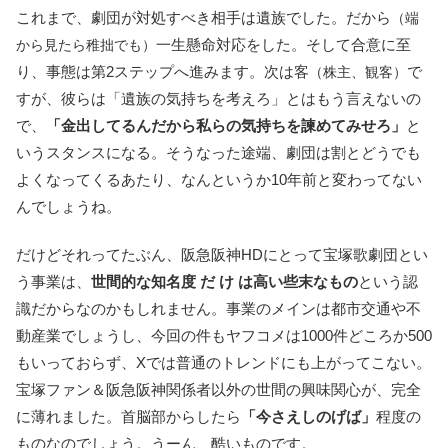
これまで、劇団が対処すべき相手は遺族でした。だから
（端
一生懸命対応をした。そして合意に至
から見たら稚拙でも）
り、事態は第2ステップへ進みます。次は客
で
（株主、観客）
すが、彼らは「遺族の気持ちを考えろ」とはもう言えないの
で、
「金出してるんだから私らの気持ちを諫めてみせろ」
と
いうスタンスになる。そうなった途端、劇団は割とどうでも
よくなってくるあたり、なんというか10年前と変わってない
んでしょうね。
だけどそれってたぶん、阪急阪神HDにとって宝塚歌劇団とい
う事業は、
世間的な知名度 だ け は高い些末なもの
という認
識だからなのかもしれません。事業のメインは都市交通や不
動産業でしょうし、今回の件もヤフコメは1000件どころか500
もいっておらず、Xでは普通のトレンドにも上がってこない。
宝塚ファン＆阪急阪神関係者以外の世間の興味関心が、完全
に薄れました。首脳部からしたら
「今さえしのげば」
程度の
ものなのでしょう。うーん、酷いものです。