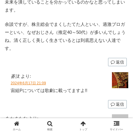
未来を潰していることを分かっているのかなと思ってしまい
ます。
余談ですが、株主総会でまくしたてた人といい、過激ブロガ
ーといい、なぜおじさん（推定40～50代）が多いんでしょう
ね。清く正しく美しく生きているとは到底思えない人達で
す。
返信
蒼汰
より:
2024年6月17日 21:09
宙組Pについては歌劇に載ってますよ!!
返信
あかさたな
より:
2024年6月17日 20:05
ホーム
検索
トップ
サイドバー
初めてコメントします。