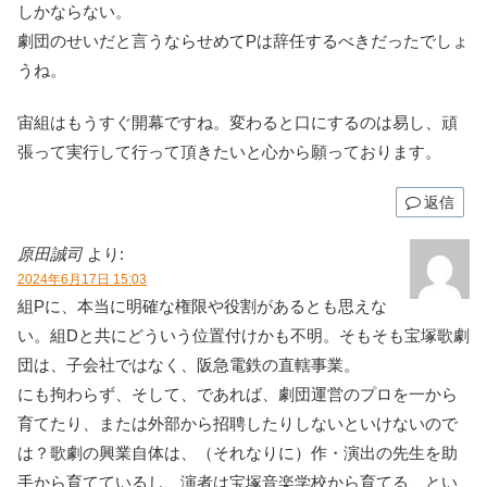
しかならない。
劇団のせいだと言うならせめてPは辞任するべきだったでしょ
うね。
宙組はもうすぐ開幕ですね。変わると口にするのは易し、頑
張って実行して行って頂きたいと心から願っております。
返信
原田誠司
より:
2024年6月17日 15:03
組Pに、本当に明確な権限や役割があるとも思えな
い。組Dと共にどういう位置付けかも不明。そもそも宝塚歌劇
団は、子会社ではなく、阪急電鉄の直轄事業。
にも拘わらず、そして、であれば、劇団運営のプロを一から
育てたり、または外部から招聘したりしないといけないので
は？歌劇の興業自体は、（それなりに）作・演出の先生を助
手から育てているし、演者は宝塚音楽学校から育てる、とい