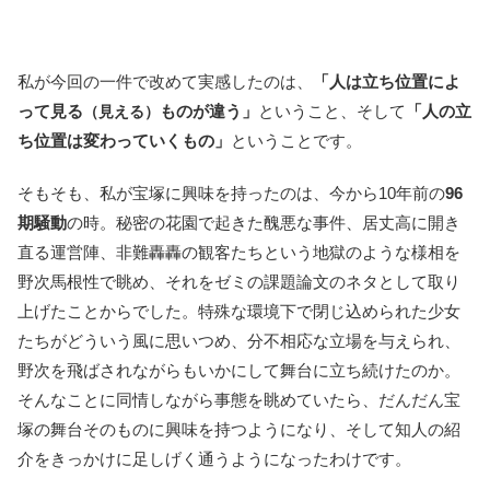
私が今回の一件で改めて実感したのは、
「人は立ち位置によ
って見る
ものが違う」
ということ、そして
「人の立
（見える）
ち位置は変わっていくもの」
ということです。
そもそも、私が宝塚に興味を持ったのは、今から10年前の
96
期騒動
の時。秘密の花園で起きた醜悪な事件、居丈高に開き
直る運営陣、非難轟轟の観客たちという地獄のような様相を
野次馬根性で眺め、それをゼミの課題論文のネタとして取り
上げたことからでした。特殊な環境下で閉じ込められた少女
たちがどういう風に思いつめ、分不相応な立場を与えられ、
野次を飛ばされながらもいかにして舞台に立ち続けたのか。
そんなことに同情しながら事態を眺めていたら、だんだん宝
塚の舞台そのものに興味を持つようになり、そして知人の紹
介をきっかけに足しげく通うようになったわけです。