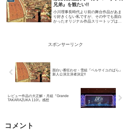
しながら、より内省的に、より歌謡曲的
兄弟』を観たい!!
に変化していく彼女の芸風にファンはと
ま...
小川理事長時代より前の舞台作品があま
り好きくない私ですが、その中でも面白
かったオリジナル作品スリートップは、
『マラケシュ・紅の墓標』『クラシコ・
イタリアーノ』『NEVER SAY
GOODBYE』。そして、外箱公演ですが
良く出来た作品だなぁと思ったのが、水
スポンサーリンク
夏希主演の別箱公演『カラマーゾフの兄
弟』。千...
面白い番狂わせ・雪組『ベルサイユのばら』
新人公演主演者決定!!
レビュー作品の大正解・月組『Grande
TAKARAZUKA 110!』感想
コメント