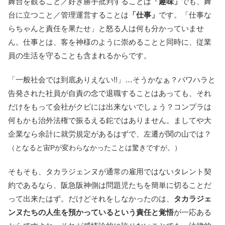
舞台を観ること／好き勝手批判することは
「趣味」
でも、舞
台に立つこと／管理運営することは
「仕事」
です。「仕事な
らちゃんと責任を果たせ」と怒る人は何も分かっていませ
ん。仕事とは、客を神様のように崇めることと同時に、従業
員の生活を守ることも含まれるからです。
「一般社会では到底ありえない!!」…そうかなぁ？パワハラと
告発された社員が自責の念で退職することはあっても、それ
だけをもって会社がクビには出来ないでしょう？コンプラは
何もかも治外法権で振るえる鉈ではありません。ましてや大
企業なら余計に就労規定があるはずで、左遷が関の山では？
（となると宙Pが変わらなかったことは驚きですが。）
そもそも、タカラジェンヌが通常の雇用ではないタレント契
約であるなら、阪急阪神側は問題児たちを簡単に切ることだ
って出来たはず。だけどそれをしなかったのは、
タカラジェ
ンヌたちの人生を預かっているという責任と覚悟
が一応ある