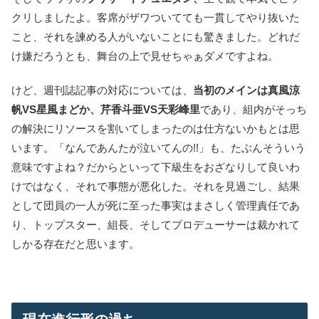
クリしましたよ。客席がザワついてても一貫してやり抜いた
こと、それを諫める人がいないことにも驚きました。どれだ
け嫌だろうとも、舞台の上で見せちゃぁダメですよね。
けど、週刊誌記事の対応については、
当初のメインは真風涼
帆VS星風まどか、芹香斗亜VS天彩峰里
であり、組内がそっち
の解決にリソースを割いてしまったのは仕方ないかもとは思
います。「なんであんたが泣いてんの!!」も、たぶんそういう
意味ですよね？だからといって下級生をおざなりして良いわ
けではなく、それで事態が悪化した。それを見過ごし、結果
として団員の一人が死に至った事実はまさしく管理責任であ
り、トップスター、組長、そしてプロデューサーは裁かれて
しかる存在だと思います。