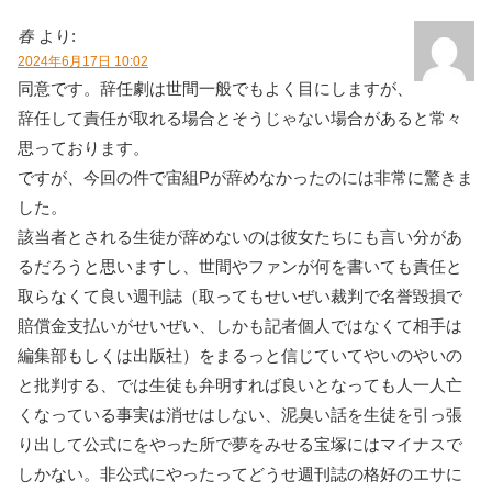
春
より:
2024年6月17日 10:02
同意です。辞任劇は世間一般でもよく目にしますが、
辞任して責任が取れる場合とそうじゃない場合があると常々
思っております。
ですが、今回の件で宙組Pが辞めなかったのには非常に驚きま
した。
該当者とされる生徒が辞めないのは彼女たちにも言い分があ
るだろうと思いますし、世間やファンが何を書いても責任と
取らなくて良い週刊誌（取ってもせいぜい裁判で名誉毀損で
賠償金支払いがせいぜい、しかも記者個人ではなくて相手は
編集部もしくは出版社）をまるっと信じていてやいのやいの
と批判する、では生徒も弁明すれば良いとなっても人一人亡
くなっている事実は消せはしない、泥臭い話を生徒を引っ張
り出して公式にをやった所で夢をみせる宝塚にはマイナスで
しかない。非公式にやったってどうせ週刊誌の格好のエサに