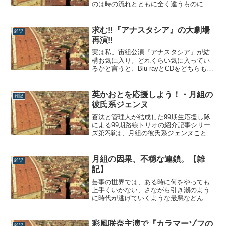
のは時の流れとともに全く違うものにな
るわけで後から振り返ると見ていて面白
いものがありますよね。ということで本
日は宝塚の男役像の変容についての雑記
求む!!『アナスタシア』の大劇場
雑記
です。男役スター像の変容を思う偏見を
再演!!
承知で書きますと、少しばかり前、具体
的にいえば2...
実は私、宙組公演『アナスタシア』が結
構お気に入り。どれくらい気に入ってい
るかと言うと、Blu-rayとCDをどちらも購
入しちゃったくらいです。（ちなみにダ
ブル購入は雪組『ファントム』以来。）
改めて声を大にして言いたいのは、この
英かおとを応援しよう！・月組の
雑記
作品をこのまま埋もれさせてしまうのは
彼氏系ジェンヌ
勿体ない!!ということ。やりましょう、...
蒼汰と管理人が結成した99期生応援し隊
による99期路線トリオの紹介記事シリー
ズ第2弾は、月組の彼氏系ジェンヌこと、
英かおとさんです!!何を隠そう、管理人
masaさんが最近気になっている若手の筆
頭格である彼女。さっそくご紹介してい
月組の因果、不穏な連鎖。【雑
雑記
きたいと思います。（当記事は「おと
記】
め」「ニュージェネレーション」他、ス
カ...
芸事の世界では、ある時に何をやっても
上手くいかない、さながら引き潮のよう
に時代が逃げていくような最悪などん底
状態という時期が来ることがあります。
例えば、2005年～2007年頃の宇多田ヒカ
ル。鮮烈なR＆Bディーバとしてデビュー
彩風咲奈主演で『カラマーゾフの
雑記