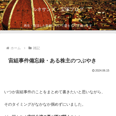
ルネサンス・宝塚ブログ
再生・復活した歌劇について愛をもって綴ります
ホーム
雑記
宙組事件備忘録・ある株主のつぶやき
2024.06.15
いつか宙組事件のことをまとめて書きたいと思いながら、
そのタイミングがなかなか掴めずにいました。