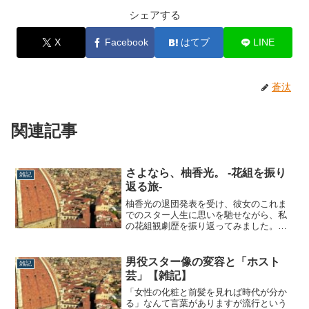
シェアする
X
Facebook
はてブ
LINE
蒼汰
関連記事
さよなら、柚香光。 -花組を振り
雑記
返る旅-
柚香光の退団発表を受け、彼女のこれま
でのスター人生に思いを馳せながら、私
の花組観劇歴を振り返ってみました。文
字を書くことで少しずつ、彼女の退団に
ついて心境を整理していこうと思いま
す。柚香光という希代のスターに思う柚
男役スター像の変容と「ホスト
雑記
香光（と礼真琴）は、本当に魅力あふれ
芸」【雑記】
るスーパースターだと思います。基本的
に実力偏重主義...
「女性の化粧と前髪を見れば時代が分か
る」なんて言葉がありますが流行という