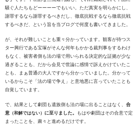
騒ぐ人たちもどーーーーでもいい。ただ真実を明らかにし、
謝罪するなら謝罪するべきだし、徹底抗戦するなら徹底抗戦
するべきだ、という旨を当ブログで何度も書いてきました。
が、それが難しいことも重々分かっています。観客が待つス
ター興行である宝塚がそんな何年もかかる裁判事をするわけ
もなく、被害者側も法の場で用いられる決定的な証拠が少な
過ぎることも、だから会見で世論に感情で訴えかけていたこ
とも、まぁ普通の大人ですから分かっていました。分かって
いるからこそ「法の場で争え」と意地悪に言っていたことも
自覚しています。
で、結果として劇団も遺族側も法の場に出ることはなく、
合
意
に至りました。
もはや劇団はその合意で定
（和解ではない）
まったことを、粛々と進めるだけです。