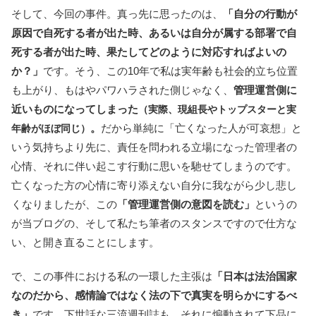
そして、今回の事件。真っ先に思ったのは、
「自分の行動が
原因で自死する者が出た時、あるいは自分が属する部署で自
死する者が出た時、果たしてどのように対応すればよいの
か？」
です。そう、この10年で私は実年齢も社会的立ち位置
も上がり、もはやパワハラされた側じゃなく、
管理運営側に
近いものになってしまった
（実際、現組長やトップスターと実
。
だから単純に「亡くなった人が可哀想」と
年齢がほぼ同じ）
いう気持ちより先に、責任を問われる立場になった管理者の
心情、それに伴い起こす行動に思いを馳せてしまうのです。
亡くなった方の心情に寄り添えない自分に我ながら少し悲し
くなりましたが、この
「管理運営側の意図を読む」
というの
が当ブログの、そして私たち筆者のスタンスですので仕方な
い、と開き直ることにします。
で、この事件における私の一環した主張は
「日本は法治国家
なのだから、感情論ではなく法の下で真実を明らかにするべ
き」
です。下世話な三流週刊誌も、それに煽動されて下品に