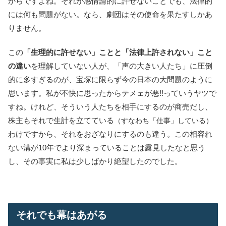
からですよね。それが感情論的に許せないことでも、法律的
には何も問題がない。なら、劇団はその使命を果たすしかあ
りません。
この
「生理的に許せない」ことと「法律上許されない」こと
の違い
を理解していない人が、「声の大きい人たち」に圧倒
的に多すぎるのが、宝塚に限らず今の日本の大問題のように
思います。私が不快に思ったからテメェが悪!!っていうヤツで
すね。けれど、そういう人たちを相手にするのが商売だし、
株主もそれで生計を立てている
（すなわち「仕事」している）
わけですから、それをおざなりにするのも違う。この相容れ
ない溝が10年でより深まっていることは露見したなと思う
し、その事実に私は少しばかり絶望したのでした。
それでも幕はあがる