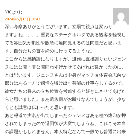
YK
より:
2024年6月15日 18:47
深い考察ありがとうございます。立場で視点は変わり
ますよね、、、。重要なステークホルダである観客を軽視し
てる雰囲気が劇団や阪急に垣間見えるのは問題だと思いま
す、自分たちの首を締めに行ってるような。
ここからは感情論になりますが、遺族に直接謝りたいジェン
ヌには公開・非公開問わず行かせてあげれば良かったのに、
とは思います。ジェンヌさんは中身がマッチョ体育会志向な
部分はある一方で感情を曝け出す芸能の仕事をしてるので、
彼女たちの将来の立ち位置を考慮すると好きにさせてあげた
らと思いました。まあ遺族側がお断りなんでしょうが、少な
くとも誠意は伝わったと思います。
あと報道で実名が出てしまったジェンヌはある種の烙印が押
されてしまったので退団後が大変でしょうね、これこそ本当
の課題かもしれません。本人特定なんて一般でも普通に出来