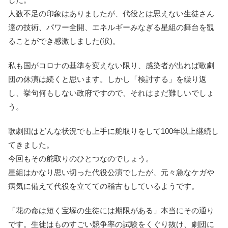
人数不足の印象はありましたが、代役とは思えない生徒さん
達の技術、パワー全開、エネルギーみなぎる星組の舞台を観
ることができ感激しました(涙)。
私も国がコロナの基準を変えない限り、感染者が出れば歌劇
団の休演は続くと思います。しかし「検討する」を繰り返
し、挙句何もしない政府ですので、それはまだ難しいでしょ
う。
歌劇団はどんな状況でも上手に舵取りをして100年以上継続し
てきました。
今回もその舵取りのひとつなのでしょう。
星組はかなり思い切った代役公演でしたが、元々急なケガや
病気に備えて代役を立てての稽古もしているようです。
「花の命は短く宝塚の生徒には期限がある」本当にその通り
です。生徒はものすごい競争率の試験をくぐり抜け、劇団に