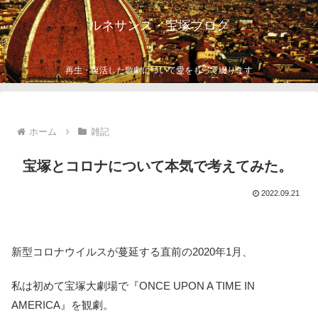
ルネサンス・宝塚ブログ
再生・復活した歌劇について愛をもって綴ります
ホーム
雑記
宝塚とコロナについて本気で考えてみた。
2022.09.21
新型コロナウイルスが蔓延する直前の2020年1月、
私は初めて宝塚大劇場で『ONCE UPON A TIME IN
AMERICA』を観劇。