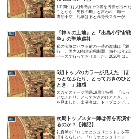
うことで本日は、宝塚では最近、あって
当然と...
101期生は入団成績上位者を男役が占めた
ことから「男役の期」と言われ、縣千、
鷹翔千空、礼華はると高身長スターが多
数在籍。娘役は映像専科に異動し、現在
は退団している星蘭ひとみや、男役から
転向し現在は月組娘2ポジに居る天紫珠李
『神々の土地』と『出島小宇宙戦
雑記
と、なんだかトリッキーな存在が多い印
争』の聖地巡礼
象です。そんな中、個人的に気になって
いる1...
私の宝塚にハマる前の一番の趣味は「旅
行」。国内33都道府県制覇、海外は年2回
ペースで行っておりました。2020年は宝
塚好きが高じて、いわゆる聖地巡礼をし
てみたんです。しかも2回も。1つ目は
『神々の土地』に代表される数多の名作
5組トップのカラーが見えた「ほ
雑記
が生まれたロシア。2つ目は最近『出島小
っとなふたり、とっておきのひと
宇宙戦争』の舞台となった長崎県。いつ
とき。」雑感
か...
スカイステージ開局19周年特番、「ほっ
となふたり、とっておきのひととき。」
を見ました。出演者は、トップコンビと
副組長の3人×5組。娘役シャッフルで一気
に顔ぶれが変わった各組トップコンビ
と、ここ数年で入れ替わった各組副組長
次期トップスター陣は何を再演す
雑記
の顔見世番組だと思うのですが、それぞ
るのか？【雑記】
れの色が良く出てるなぁと見ながら思っ
たのでし...
礼真琴が『ロミオとジュリエット』を再
演するらしい。『ロミオとジュリエッ