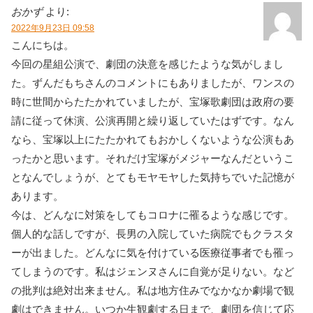
おかず
より:
2022年9月23日 09:58
こんにちは。
今回の星組公演で、劇団の決意を感じたような気がしまし
た。ずんだもちさんのコメントにもありましたが、ワンスの
時に世間からたたかれていましたが、宝塚歌劇団は政府の要
請に従って休演、公演再開と繰り返していたはずです。なん
なら、宝塚以上にたたかれてもおかしくないような公演もあ
ったかと思います。それだけ宝塚がメジャーなんだというこ
となんでしょうが、とてもモヤモヤした気持ちでいた記憶が
あります。
今は、どんなに対策をしてもコロナに罹るような感じです。
個人的な話しですが、長男の入院していた病院でもクラスタ
ーが出ました。どんなに気を付けている医療従事者でも罹っ
てしまうのです。私はジェンヌさんに自覚が足りない。など
の批判は絶対出来ません。私は地方住みでなかなか劇場で観
劇はできません。いつか生観劇する日まで、劇団を信じて応