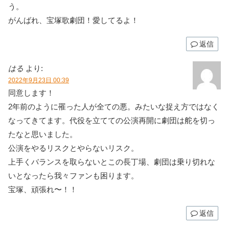
う。
がんばれ、宝塚歌劇団！愛してるよ！
返信
はる
より:
2022年9月23日 00:39
同意します！
2年前のように罹った人が全ての悪。みたいな捉え方ではなく
なってきてます。代役を立てての公演再開に劇団は舵を切っ
たなと思いました。
公演をやるリスクとやらないリスク。
上手くバランスを取らないとこの長丁場、劇団は乗り切れな
いとなったら我々ファンも困ります。
宝塚、頑張れ〜！！
返信