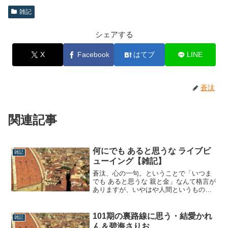
雑記
シェアする
X
Facebook
はてブ
LINE
蒼汰
関連記事
何にでも あると思うな ライブビ
雑記
ューイング【雑記】
蒼汰、心の一句。ということで「いつま
でも あると思うな 親と金」なんて格言が
ありますが、いやはや人間というものは
最初はありがたいと思っていても慣れて
くるとあって当然と思ってしまう、欲深
い生き物だなと思います。インターネッ
101期の裏路線に思う・結愛かれ
雑記
トに始まり、携帯電話、SNS、等。とい
ん＆碧海さりお