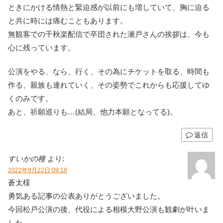
ときにかける情熱と緊迫感が以前にも増していて、胸に迫る
と共に時には痛むこともあります。
無観客での千秋楽配信で卒団された瀬戸さんの挨拶は、今も
心に残っています。
公演をやる、なら、行く、その為にチケットを取る、時間も
作る、親族も連れていく、その姿勢でこれからも応援してゆ
くのみです。
あと、祈願巡りも…(結局、他力本願となってる)。
返信
すいかの種
より:
2022年9月22日 09:18
蒼太様
勇気ある記事の公表ありがとうございました。
今回松戸公演の後、代役による相模大野公演も観劇が叶いま
した。