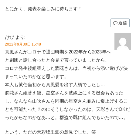
とにかく、発表を楽しみに待ちます！
返信
けけ
より:
2022年9月30日 15:48
真風さんがコロナで退団時期を2022年から2023年へ
と劇団と話し合ったと会見で言っていましたから、
コロナ発生後組替えした潤花さんは、当初から添い遂げが決
まっていたのかなと思います。
本人も就任当初から真風愛を出す人柄でしたし…
潤花さん組替え後、星空さんを波線上にする機会もあった
し、なんなら山吹さんを同期の星空さん並みに爆上げするこ
とも可能だった？のにそうしなかったのは、天彩さんでOKだ
ったからなのかなあ…と。群盗で既に組んでもいたので…。
という、ただの天彩峰里派の意見でした。笑