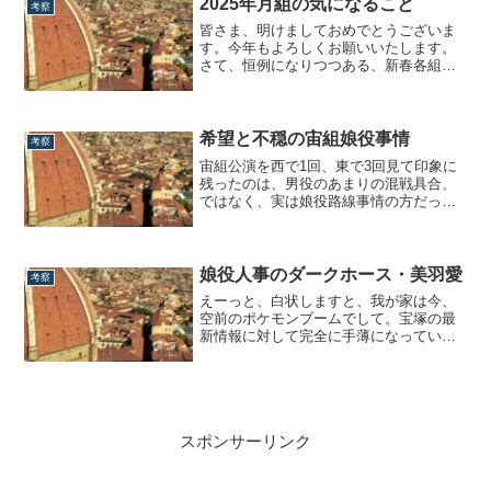
2025年月組の気になること
考察
あり、歌唱力は「ダンス」「芝居」
皆さま、明けましておめでとうございま
「顔」「スタイル」「所作」「声」など
す。今年もよろしくお願いいたします。
を含め、それを...
さて、恒例になりつつある、新春各組考
察を今年もやろうと思います。トップバ
ッターは、色んな意味で今後が一番気に
なる月組から。ちなみに去年の記事を要
約すると、・月組は鳳月杏＆天紫珠李で
希望と不穏の宙組娘役事情
考察
決まりではないか？（暁千星の落下傘説
宙組公演を西で1回、東で3回見て印象に
と彩みちるの...
残ったのは、男役のあまりの混戦具合、
ではなく、実は娘役路線事情の方だった
り。本日はそんな、宙組娘役路線事情に
ついて、私の思っていることを書いてい
きます。宙組娘役事情・2022年冬月組が
男の娘偏重主義だったり、雪組が長く娘
娘役人事のダークホース・美羽愛
考察
役不毛の地であったり（結局潤花も長期
えーっと、白状しますと、我が家は今、
ならず...
空前のポケモンブームでして。宝塚の最
新情報に対して完全に手薄になっていた
ために、聖乃あすか主演『舞姫』のヒロ
インが出ていることに今更気付きまし
た。汗（前回の記事で頂いたコメントで
気付く始末…ありがとうございます。）
ヒロインは星空美咲…ではなく、104期の
スポンサーリンク
美羽愛の方...