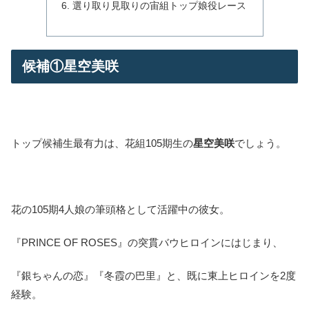
選り取り見取りの宙組トップ娘役レース
候補①星空美咲
トップ候補生最有力は、花組105期生の
星空美咲
でしょう。
花の105期4人娘の筆頭格として活躍中の彼女。
『PRINCE OF ROSES』の突貫バウヒロインにはじまり、
『銀ちゃんの恋』『冬霞の巴里』と、既に東上ヒロインを2度
経験。