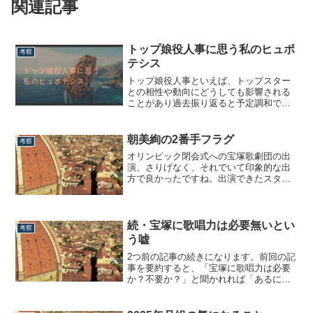
関連記事
トップ娘役人事に思う私のヒュポ
考察
テシス
トップ娘役人事といえば、トップスター
との相性や動向にどうしても影響される
ことがあり過去振り返ると予定調和でい
かないことや、読めない部分が多々あり
ます。そんな中、昨今の娘役人事に関し
てよく「トップ娘役が低年齢化してい
朝美絢の2番手フラグ
考察
る!!」とか「もっと修行させるべきだ!!」
オリンピック閉会式への宝塚歌劇団の出
的な意見をよく聞きますが…そ う で す
演、さりげなく、それでいて印象的な出
か...
方で良かったですね。出演できたスター
たちも、良い思い出になっただろうな
ぁ。さて『CITY HUNTER／Fire Fever!』
で2番手羽根を背負い、いわゆる正2番手
となった朝美絢。その行方がギリギリま
続・宝塚に歌唱力は必要無いとい
考察
で心配されていたようですが...
う嘘
2つ前の記事の続きになります。前回の記
事を要約すると、「宝塚に歌唱力は必要
か？不要か？」と聞かれれば「あるにこ
したことはない」というのが私の考えで
す。しなしながら、結局のところ宝塚と
は「男役芸を魅せる」ショービジネスで