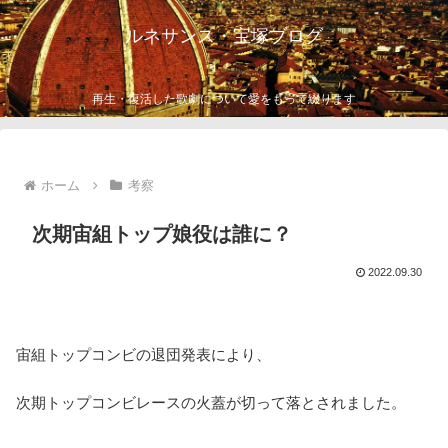
ルネサンス・宝塚ブログ
再生・復活した歌劇について愛をもって綴ります
ホーム
考察
次期宙組トップ娘役は誰に？
2022.09.30
宙組トップコンビの退団発表により、
次期トップコンビレースの火蓋が切って落とされました。