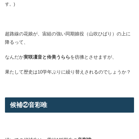
す。)
超路線の花娘が、宙組の強い同期娘役（山吹ひばり）の上に
降るって、
なんだか
実咲凜音と伶美うらら
を彷彿とさせますが、
果たして歴史は10学年ぶりに繰り替えされるのでしょうか？
候補②音彩唯