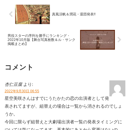
真風涼帆＆潤花・退団発表!!
男役スターの序列を勝手にランキング・
2022年10月版【舞台写真枚数＆ル・サンク
掲載まとめ】
コメント
杏仁豆腐
より:
2022年9月30日 06:55
星空美咲さんはすでにうたかたの恋の出演者として発
表されてますが、組替えの場合は一覧から消されるのでしょ
うか。
今回に限らず組替えと大劇場出演者一覧の発表タイミングに
ついては気になってます。基本的にあとから変更はないの