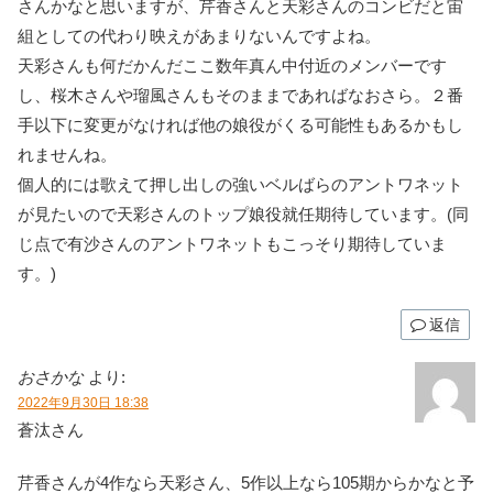
さんかなと思いますが、芹香さんと天彩さんのコンビだと宙
組としての代わり映えがあまりないんですよね。
天彩さんも何だかんだここ数年真ん中付近のメンバーです
し、桜木さんや瑠風さんもそのままであればなおさら。２番
手以下に変更がなければ他の娘役がくる可能性もあるかもし
れませんね。
個人的には歌えて押し出しの強いベルばらのアントワネット
が見たいので天彩さんのトップ娘役就任期待しています。(同
じ点で有沙さんのアントワネットもこっそり期待していま
す。)
返信
おさかな
より:
2022年9月30日 18:38
蒼汰さん
芹香さんが4作なら天彩さん、5作以上なら105期からかなと予