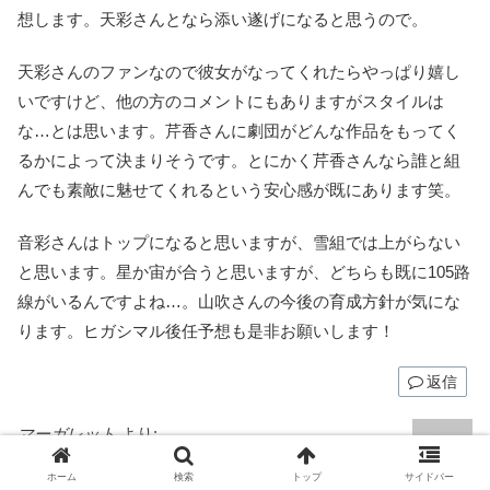
想します。天彩さんとなら添い遂げになると思うので。
天彩さんのファンなので彼女がなってくれたらやっぱり嬉し
いですけど、他の方のコメントにもありますがスタイルは
な…とは思います。芹香さんに劇団がどんな作品をもってく
るかによって決まりそうです。とにかく芹香さんなら誰と組
んでも素敵に魅せてくれるという安心感が既にあります笑。
音彩さんはトップになると思いますが、雪組では上がらない
と思います。星か宙が合うと思いますが、どちらも既に105路
線がいるんですよね…。山吹さんの今後の育成方針が気にな
ります。ヒガシマル後任予想も是非お願いします！
返信
マーガレット
より:
2022年9月30日 18:38
ホーム
検索
トップ
サイドバー
いつも楽しんで読ませていただいております。