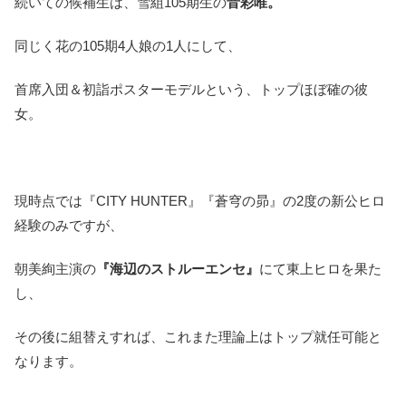
続いての候補生は、雪組105期生の
音彩唯。
同じく花の105期4人娘の1人にして、
首席入団＆初詣ポスターモデルという、トップほぼ確の彼
女。
現時点では『CITY HUNTER』『蒼穹の昴』の2度の新公ヒロ
経験のみですが、
朝美絢主演の
『海辺のストルーエンセ』
にて東上ヒロを果た
し、
その後に組替えすれば、これまた理論上はトップ就任可能と
なります。