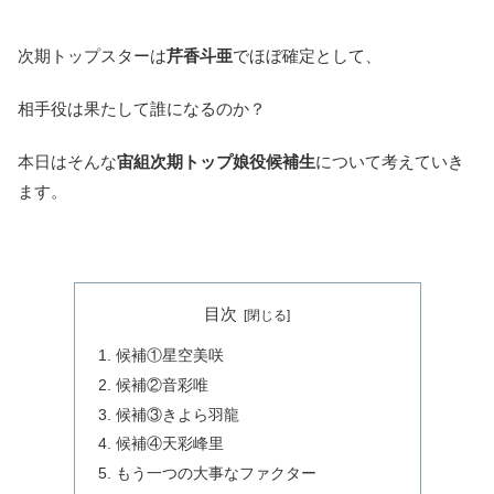
次期トップスターは
芹香斗亜
でほぼ確定として、
相手役は果たして誰になるのか？
本日はそんな
宙組次期トップ娘役候補生
について考えていき
ます。
目次
候補①星空美咲
候補②音彩唯
候補③きよら羽龍
候補④天彩峰里
もう一つの大事なファクター