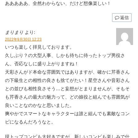
あああああ、全然わからない、だけど想像楽しい！
返信
まりまり
より:
2022年9月30日 12:23
いつも楽しく拝見しております。
久しぶり？の大型人事、しかも待ちに待ったトップ男役さ
ん、否応なしに盛り上がりますね！
天彩さんがド本命な雰囲気ではありますが、確かに芹香さん
の下級生との相性の良さも捨てがたい！星空さんや音彩さん
との並びも相性良さそう…と妄想がとまりませんが、そもそ
も芹香さんの最大の魅力って、どの娘役と組んでも雰囲気が
良いことなのかなと思いました。
爽やかでスマートなキャラクターは誰と組んでも素敵なコン
ビになるんだろうなと。
現トップコンビも大好きですが、新しいコンビも楽しみで仕