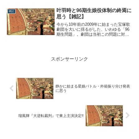
感想を、ファン目線で綴っていきたいと
思います。ファン必見!!朝美絢×杜けあき
叶羽時と96期生娘役体制の終焉に
雑記
さて、この番組のコンセプトは、「憧れ
思う【雑記】
の人とデュエットしてみたい…そんな想
いを叶...
今から10年前の2009年に始まった宝塚歌
劇団を大いに揺るがした、いわゆる「96
期生問題」。劇団は当初この問題に対し
「私たちは何も悪くない」という態度を
貫きあえて96期生ばかりを舞台上で優遇
してきました。とはいえ、それは娘役ば
かり。96期生からトップスターが生まれ
スポンサーリンク
ようものならファンから猛批判が起こ
る...
静かに始まる星娘バトル・外箱振り分け発表
に思う
瑠風輝『大逆転裁判』で東上主演決定!!