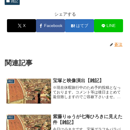
雑記
シェアする
X
Facebook
はてブ
LINE
蒼汰
関連記事
宝塚と映像演出【雑記】
雑記
※現在休暇旅行中のため予約投稿となっ
ております。コメント等は後日まとめて
返信致しますのでご容赦下さいませ。先
日月組公演『ON THE TOWN』を観たの
ですが実は雪組公演『ファントム』も観
て参りましたよー。『ファントム』の感
想関係はもう1回観劇予定があるのでそれ
紫藤りゅうが七海ひろきに見えた
雑記
が終わった後にまとめて書くとして先に
件【雑記】
1...
今日は小ネタです。宝塚グラフをパラパ