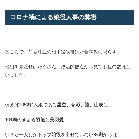
コロナ禍による娘役人事の弊害
ところで、芹香斗亜の相手役候補は水音志保に限らず、
他組を見渡せばたくさん、政治的観点から見ても星の数ほど
いました。
例えば105期4人娘である
星空、音彩、詩、山吹
に、
104期の
きよら羽龍
と
美羽愛、
いまだ一人しかトップ娘役を出せていない99期からは、