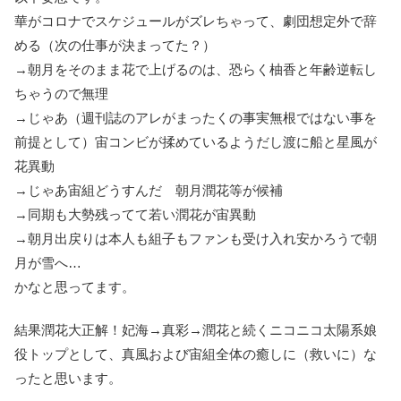
華がコロナでスケジュールがズレちゃって、劇団想定外で辞
める（次の仕事が決まってた？）
→朝月をそのまま花で上げるのは、恐らく柚香と年齢逆転し
ちゃうので無理
→じゃあ（週刊誌のアレがまったくの事実無根ではない事を
前提として）宙コンビが揉めているようだし渡に船と星風が
花異動
→じゃあ宙組どうすんだ 朝月潤花等が候補
→同期も大勢残ってて若い潤花が宙異動
→朝月出戻りは本人も組子もファンも受け入れ安かろうで朝
月が雪へ…
かなと思ってます。
結果潤花大正解！妃海→真彩→潤花と続くニコニコ太陽系娘
役トップとして、真風および宙組全体の癒しに（救いに）な
ったと思います。