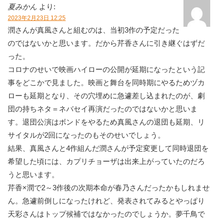
夏みかん
より:
2023年2月23日 12:25
潤さんが真風さんと組むのは、当初3作の予定だった
のではないかと思います。だから芹香さんに引き継ぐはずだ
った。
コロナのせいで映画ハイローの公開が延期になったという記
事をどこかで見ました。映画と舞台を同時期にやるためヅカ
ローも延期となり、その穴埋めに急遽差し込まれたのが、劇
団の持ちネタ＝ネバセイ再演だったのではないかと思いま
す。退団公演はボンドをやるため真風さんの退団も延期、リ
サイタルが2回になったのもそのせいでしょう。
結果、真風さんと4作組んだ潤さんが予定変更して同時退団を
希望した頃には、カプリチョーザは出来上がっていたのだろ
うと思います。
芹香×潤で2～3作後の次期本命が春乃さんだったかもしれませ
ん。急遽前倒しになったけれど、発表されてみるとやっぱり
天彩さんはトップ候補ではなかったのでしょうか。夢千鳥で