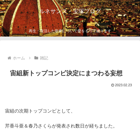
ルネサンス・宝塚ブログ
再生・復活した歌劇について愛をもって綴ります
ホーム
雑記
宙組新トップコンビ決定にまつわる妄想
2023.02.23
宙組の次期トップコンビとして、
芹香斗亜＆春乃さくらが発表され数日が経ちました。