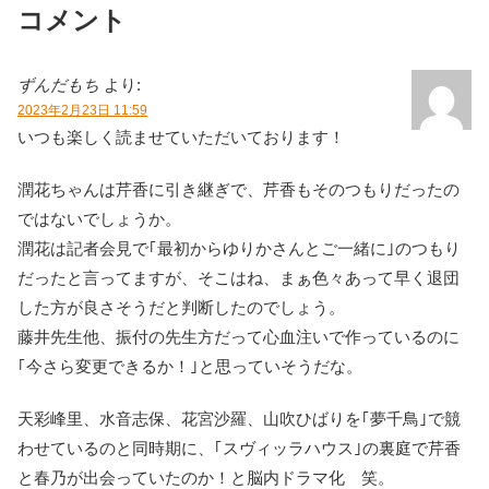
コメント
ずんだもち
より:
2023年2月23日 11:59
いつも楽しく読ませていただいております！
潤花ちゃんは芹香に引き継ぎで、芹香もそのつもりだったの
ではないでしょうか。
潤花は記者会見で｢最初からゆりかさんとご一緒に｣のつもり
だったと言ってますが、そこはね、まぁ色々あって早く退団
した方が良さそうだと判断したのでしょう。
藤井先生他、振付の先生方だって心血注いで作っているのに
｢今さら変更できるか！｣と思っていそうだな。
天彩峰里、水音志保、花宮沙羅、山吹ひばりを｢夢千鳥｣で競
わせているのと同時期に、｢スヴィッラハウス｣の裏庭で芹香
と春乃が出会っていたのか！と脳内ドラマ化 笑。