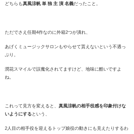
どちらも
真風涼帆 単 独 主 演 名義
だったこと。
ただでさえ任期4作なのに外箱2つが潰れ、
あげくミュージックサロンもやらせて貰えないという不遇っ
ぷり。
潤花スマイルで誤魔化されてますけど、地味に酷いですよ
ね。
これって見方を変えると、
真風涼帆の相手役感を印象付けな
いようにする
という、
2人目の相手役を迎えるトップ娘役の動きにも見えたりするわ