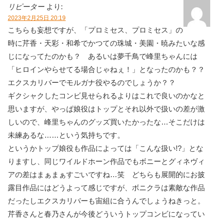
リピーター
より:
2023年2月25日 20:19
こちらも妄想ですが、「プロミセス、プロミセス」の
時に芹香・天彩・和希でかつての珠城・美園・暁みたいな感
じになってたのかも？ あるいは夢千鳥で峰里ちゃんには
「ヒロインやらせてる場合じゃねぇ！」となったのかも？？
エクスカリバーでモルガナ役やるのでしょうか？？
ギクシャクしたコンビ見せられるよりはこれで良いのかなと
思いますが、やっぱ娘役はトップとそれ以外で扱いの差が激
しいので、峰里ちゃんのグッズ買いたかったな…そこだけは
未練あるな……という気持ちです。
というかトップ娘役も作品によっては「こんな扱い!?」とな
りますし、同じワイルドホーン作品でもボニーとグィネヴィ
アの差はまぁまぁすごいですね…笑 どちらも展開的にお披
露目作品にはどうよって感じですが、ボニクラは素敵な作品
だったしエクスカリバーも宙組に合うんでしょうねきっと。
芹香さんと春乃さんが今後どういうトップコンビになってい