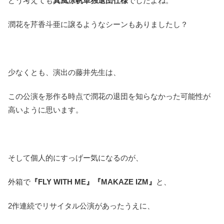
どう考えても
真風涼帆単独退団仕様
でしたよね。
潤花を芹香斗亜に譲るようなシーンもありましたし？
少なくとも、演出の藤井先生は、
この公演を形作る時点で潤花の退団を知らなかった可能性が
高いように思います。
そして個人的にすっげー気になるのが、
外箱で
『FLY WITH ME』『MAKAZE IZM』
と、
2作連続でリサイタル公演があったうえに、