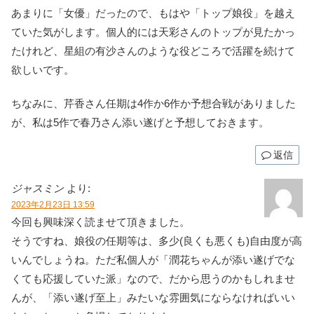
あまりに「女優」だったので、もはや「トップ娘役」を越え
ていた気がします。個人的には天彩さんのトップが見たかっ
たけれど、星組の有沙さんのような役どころで活躍を続けて
欲しいです。
ちなみに、芹香さん任期は4作か6作か予想合戦がありました
が、私は5作で春乃さん添い遂げと予想しておきます。
返信
ジャスミン
より:
2023年2月23日 13:59
今回も興味深く読ませて頂きました。
そうですね、娘役の任期等は、多少(良くも悪くも)自由度が高
いんでしょうね。ただ私個人が「潤花ちゃんが添い遂げでな
くても応援していた派」なので、だから思うのかもしれませ
んが、「添い遂げ至上」みたいな雰囲気にならなければいい