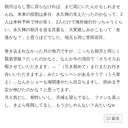
朝月はもし雪に戻らなければ、まだ花にいたんかもしれませ
んね。本来の役割は多分、永久輝の支えだったのかなって。2
人は本科予科で仲が良く、2人だけで海外旅行行っちゃうくら
い。永久輝の朝月を送る言葉も、大変親しみがこもって「友
達かな？」と思うほどでした。地元も同じ世田谷区。
巻き込まれなかった月の海乃ですが、こっちも朝月と同じく
緊急登板？だったのかなと。なんか今の演目で「そろそろお
暇させていただきます」→「（引き留めて）まだまだお付き
合いいただきますよ」みたいなシーンがあるそうで（うろ覚
え）…なんかショーも海関連やたら目立ちますし、辞める予
定が伸びたのかな？と思ってます。
月人気だし、相性いいし、月城も望んでるし、ファンも喜ぶ
し、きよら怪我してるし、もう少しやんない？みたいなw
返信