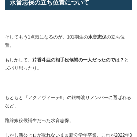
水音志保の立ち位置について
そしてもう1点気になるのが、101期生の
水音志保
の立ち位
置。
もしかして、
芹香斗亜の相手役候補の一人だったのでは？
と
ズバリ思ったり。
もともと『アクアヴィーテ!!』の銀橋渡りメンバーに選ばれる
など、
路線娘役候補生だった水音志保。
しかし新公ヒロが取れないまま新公学年卒業、これが2022年3