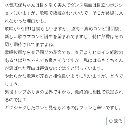
水音志保ちゃんは目を引く美人でダンス場面は目立つポジシ
ョンにいますが、歌唱で抜擢されないので、そこが路線に入
れなかった理由かも。
歌唱が×な娘1は幾らもいますが、望海・真彩コンビ退団後、
新しい歌ウマコンビ誕生を望まれてますし、特に芹香はその
辺り期待されてますよね。
歌唱抜擢なら春乃同期の花宮でも、春乃よりヒロイン経験の
あるひばりちゃんでも良さそうですが、私ははるさくちゃん
が選ばれた理由は声質なのでは？と思っています。
やわらかな歌声が芹香と相性良いように思いますが、どうで
しょう。
男役トップありきの世界ですから、最終的に相性で決定され
るのでは？
ギクシャクしたコンビ見せられるのはファンも辛いですし。
返信