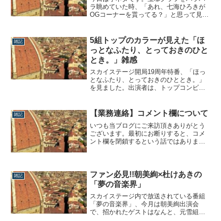
ラ眺めていた時、「あれ、七海ひろきが
OGコーナーを貰ってる？」と思って見返
したらド金髪モードの紫藤りゅうが微笑
んで座っていました。あれれ、最近の紫
藤りゅうは七海ひろきに似てきてません
5組トップのカラーが見えた「ほ
雑記
かね？紫藤りゅうが七海ひろきに見えた
っとなふたり、とっておきのひと
件紫藤りゅうと七海ひろき、学年の離れ
とき。」雑感
た組み合わ...
スカイステージ開局19周年特番、「ほっ
となふたり、とっておきのひととき。」
を見ました。出演者は、トップコンビと
副組長の3人×5組。娘役シャッフルで一気
に顔ぶれが変わった各組トップコンビ
と、ここ数年で入れ替わった各組副組長
【業務連絡】コメント欄について
雑記
の顔見世番組だと思うのですが、それぞ
いつも当ブログにご来訪頂きありがとう
れの色が良く出てるなぁと見ながら思っ
ございます。最初にお断りすると、コメ
たのでし...
ント欄を閉鎖するという話ではありませ
ん。笑これまで多くの方からの暖かいコ
メント、ならびに叱咤激励を頂いて、当
ブログは運営して参りました。長年宝塚
を支えてこられた方から最近ファンにな
ファン必見!!朝美絢×杜けあきの
雑記
った方まで、私たちもハッとさせられる
「夢の音楽界」
ような鋭いご...
スカイステージ内で放送されている番組
「夢の音楽界」、今月は朝美絢出演会
で、招かれたゲストはなんと、元雪組ト
ップスターの杜けあき!!本日はその番組の