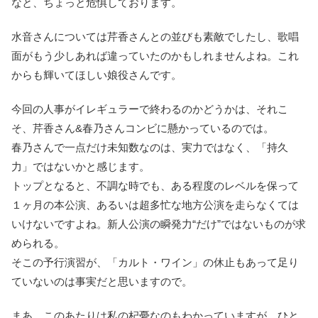
なと、ちょっと危惧しております。
水音さんについては芹香さんとの並びも素敵でしたし、歌唱
面がもう少しあれば違っていたのかもしれませんよね。これ
からも輝いてほしい娘役さんです。
今回の人事がイレギュラーで終わるのかどうかは、それこ
そ、芹香さん&春乃さんコンビに懸かっているのでは。
春乃さんで一点だけ未知数なのは、実力ではなく、「持久
力」ではないかと感じます。
トップとなると、不調な時でも、ある程度のレベルを保って
１ヶ月の本公演、あるいは超多忙な地方公演を走らなくては
いけないですよね。新人公演の瞬発力“だけ”ではないものが求
められる。
そこの予行演習が、「カルト・ワイン」の休止もあって足り
ていないのは事実だと思いますので。
まあ、このあたりは私の杞憂なのもわかっていますが、ひと