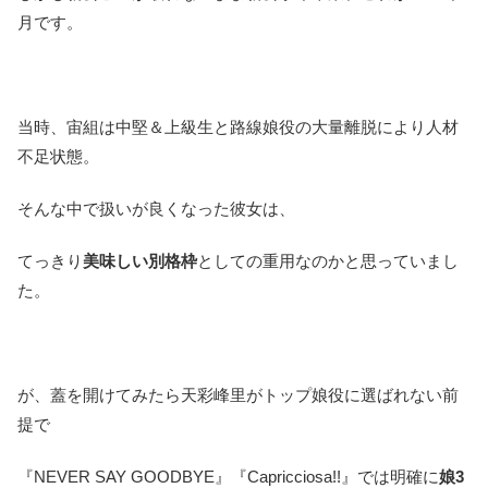
月です。
当時、宙組は中堅＆上級生と路線娘役の大量離脱により人材
不足状態。
そんな中で扱いが良くなった彼女は、
てっきり
美味しい別格枠
としての重用なのかと思っていまし
た。
が、蓋を開けてみたら天彩峰里がトップ娘役に選ばれない前
提で
『NEVER SAY GOODBYE』『Capricciosa!!』では明確に
娘3