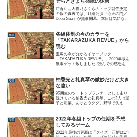
せらときよら羽龍の休演
ず、何事も「終わりがあるからこそ美し
い」のであっ...
芹香斗亜＆春乃さくらのトップ就任決定
の報の真裏では、月組公演『応天の門／
Deep Sea』が無事開幕。本日は気になる
月組の若手戦線についてまとめます。
【月組『Deep Sea』パレード】エトワー
ル：桃歌雪／天愛るりあ／白河りり／き
各組体制の今のカラーを
考察
よら羽龍／咲彩いちご↓礼華はる・彩海せ
「TAKARAZUKA REVUE」から
ら↓彩みちる・天紫珠李↓風間柚乃...
読む
宝塚の今が分かるイヤーブック
「TAKARAZUKA REVUE」、2020年版を
無事ゲット致しました!!読んでの感想を何
回かに分けて書いていこうと思います。
この「TAKARAZUKA REVUE」はその年
の組体制により本の構成が毎年変わるの
柚香光と礼真琴の微妙だけど大き
考察
ですが、今年の主要ページは各組のトッ
な違い
プ・2番手・3～4番目の...
95期生のツートップランナーとして走り
続けている柚香光と礼真琴。この2人は聖
子と明菜、あゆとウタダ、野球で例える
なら長嶋と王、ばりの宿命のライバルと
言えます。新公主演したタイミングとそ
の回数、組内に同期路線がもう1人いるこ
2022年各組トップの任期を予想
考察
と、バウ主演、東上主演、3番手や2番手
してみるゲーム
の昇格の時期、そしてトップスターに就
任し...
2021年最後の更新は「クイズ・正解は1年