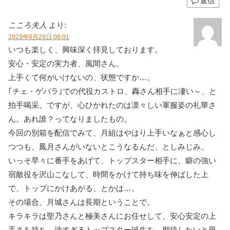
返信
こころ夫人
より:
2023年6月29日 06:01
いつも楽しく、興味深く拝見しております。
安心・安定の実力者、風間さん。
上手くて何がいけないの、状態ですか…。
｢チェ・ゲバラ｣での代役カストロ、轟さん相手に凄い～、と
拍手喝采。ですが、心ひかれたのは凛々しい軍服姿の礼華さ
ん。あれ誰？ってなりましたもの。
今回の別箱を配信でみて、月組はやはり上手いなぁと感心し
つつも、鳳月さんがいないとこうなるんだ、としみじみ。
いっそ早々に番手をあげて、トップスター相手に、癖の強い
宿敵役を沢山こなして、時間をかけて持ち味を伸ばした上
で、トップにかけあがる、とかは…。
その場合、月城さんは長期ということで。
キラキラは聖乃さんと極美さんにお任せして、安心安定の上
手さを持ち、渋すぎるトップスター誕生を、期待したいと思