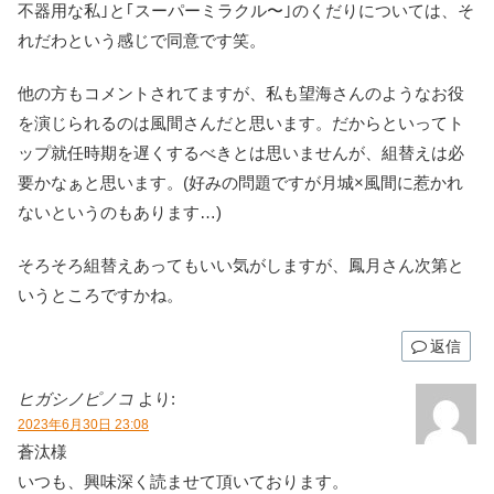
不器用な私｣と｢スーパーミラクル〜｣のくだりについては、そ
れだわという感じで同意です笑。
他の方もコメントされてますが、私も望海さんのようなお役
を演じられるのは風間さんだと思います。だからといってト
ップ就任時期を遅くするべきとは思いませんが、組替えは必
要かなぁと思います。(好みの問題ですが月城×風間に惹かれ
ないというのもあります…)
そろそろ組替えあってもいい気がしますが、鳳月さん次第と
いうところですかね。
返信
ヒガシノピノコ
より:
2023年6月30日 23:08
蒼汰様
いつも、興味深く読ませて頂いております。