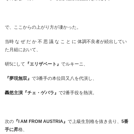
で、ここからの上がり方が凄かった。
当時 な ぜ だ か 不 思 議 な こ と に 体調不良者が続出してい
た月組において、
研5にして
『エリザベート』
でルキーニ、
『夢現無双』
で3番手の本位田又八を代演し、
轟悠主演『チェ・ゲバラ』
で2番手役を熱演。
次の
『I AM FROM AUSTRIA』
で上級生別格を抜き去り、
5番
手に昇
格、