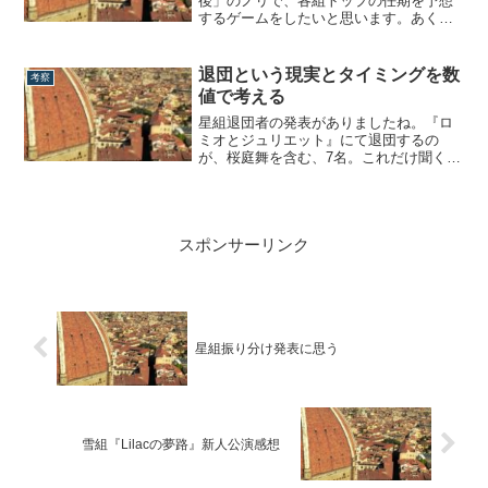
後」のノリで、各組トップの任期を予想
するゲームをしたいと思います。あくま
で現状と各組体制、ならびに過去の事例
に基づきつつも、あとは直感から導き出
している予想です。決して早く辞めて欲
退団という現実とタイミングを数
考察
しいという希望ではないことをご承知の
値で考える
うえ、どうぞお付き合い下さい。なお、
順番は...
星組退団者の発表がありましたね。『ロ
ミオとジュリエット』にて退団するの
が、桜庭舞を含む、7名。これだけ聞くと
大量退団に見えますが、最初にこの記事
のオチを書くと、まぁそんなことも無い
わけで。ということで本日は、宝塚にお
ける退団という現実について書いていき
スポンサーリンク
ます。※記事内の数値は自力で数えてい
るため微妙な...
星組振り分け発表に思う
雪組『Lilacの夢路』新人公演感想