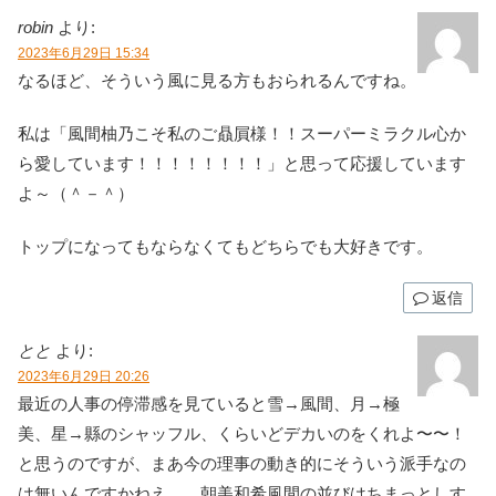
robin
より:
2023年6月29日 15:34
なるほど、そういう風に見る方もおられるんですね。
私は「風間柚乃こそ私のご贔屓様！！スーパーミラクル心か
ら愛しています！！！！！！！！」と思って応援しています
よ～（＾－＾）
トップになってもならなくてもどちらでも大好きです。
返信
とと
より:
2023年6月29日 20:26
最近の人事の停滞感を見ていると雪→風間、月→極
美、星→縣のシャッフル、くらいどデカいのをくれよ〜〜！
と思うのですが、まあ今の理事の動き的にそういう派手なの
は無いんですかねえ……朝美和希風間の並びはちまっとしす