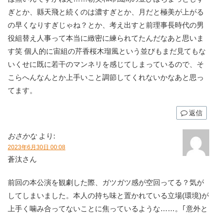
ぎとか、縣天飛と続くのは濃すぎとか、月だと極美が上がる
の早くなりすぎじゃね？とか、考え出すと前理事長時代の男
役組替え人事って本当に緻密に練られてたんだなあと思いま
す笑 個人的に宙組の芹香桜木瑠風という並びもまだ見てもな
いくせに既に若干のマンネリを感じてしまっているので、そ
こらへんなんとか上手いこと調節してくれないかなあと思っ
てます。
返信
おさかな
より:
2023年6月30日 00:08
蒼汰さん
前回の本公演を観劇した際、ガツガツ感が空回ってる？気が
してしまいました。本人の持ち味と置かれている立場(環境)が
上手く噛み合ってないことに焦っているような……。｢意外と