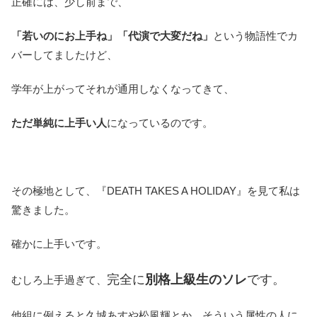
正確には、少し前まで、
「若いのにお上手ね」「代演で大変だね」
という物語性でカ
バーしてましたけど、
学年が上がってそれが通用しなくなってきて、
ただ単純に上手い人
になっているのです。
その極地として、『DEATH TAKES A HOLIDAY』を見て私は
驚きました。
確かに上手いです。
完全に
別格上級生のソレ
です。
むしろ上手過ぎて、
他組に例えると久城あすや松風輝とか、そういう属性の人に