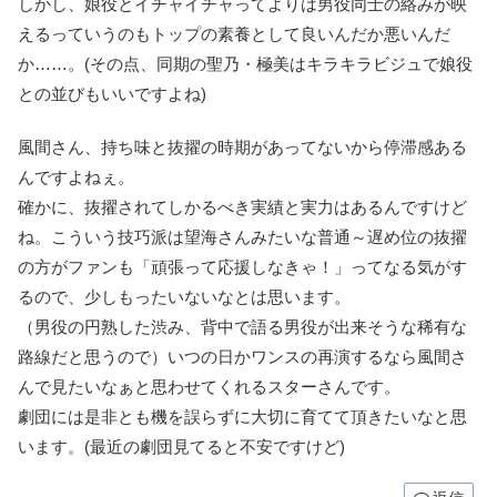
しかし、娘役とイチャイチャってよりは男役同士の絡みが映
えるっていうのもトップの素養として良いんだか悪いんだ
か……。(その点、同期の聖乃・極美はキラキラビジュで娘役
との並びもいいですよね)
風間さん、持ち味と抜擢の時期があってないから停滞感ある
んですよねぇ。
確かに、抜擢されてしかるべき実績と実力はあるんですけど
ね。こういう技巧派は望海さんみたいな普通～遅め位の抜擢
の方がファンも「頑張って応援しなきゃ！」ってなる気がす
るので、少しもったいないなとは思います。
（男役の円熟した渋み、背中で語る男役が出来そうな稀有な
路線だと思うので）いつの日かワンスの再演するなら風間さ
んで見たいなぁと思わせてくれるスターさんです。
劇団には是非とも機を誤らずに大切に育てて頂きたいなと思
います。(最近の劇団見てると不安ですけど)