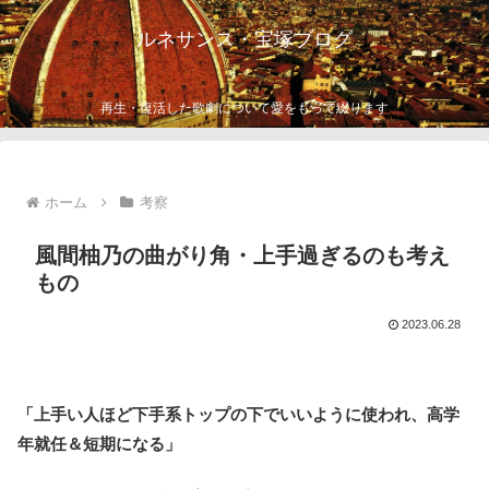
ルネサンス・宝塚ブログ
再生・復活した歌劇について愛をもって綴ります
ホーム
考察
風間柚乃の曲がり角・上手過ぎるのも考え
もの
2023.06.28
「上手い人ほど下手系トップの下でいいように使われ、高学
年就任＆短期になる」