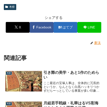
考察
シェアする
X
Facebook
はてブ
LINE
蒼汰
関連記事
引き際の美学・あと1作のためら
考察
い
ここ最近の宝塚人事は、全体的に冗長的
というか、なんとなく白黒ハッキリつか
ずだらーっとしている事案が多い印象で
す。それは木場理事長の方針なのか、コ
ロナの影響で滞留しているのかは不明な
のですが、それが最も表れているのは、
月組若手戦線・礼華はるVS彩海
考察
トップの任期だと思います。宝塚に限ら