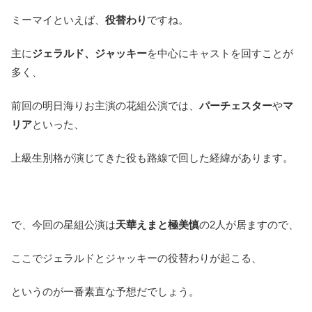
ミーマイといえば、
役替わり
ですね。
主に
ジェラルド、ジャッキー
を中心にキャストを回すことが
多く、
前回の明日海りお主演の花組公演では、
パーチェスター
や
マ
リア
といった、
上級生別格が演じてきた役も路線で回した経緯があります。
で、今回の星組公演は
天華えまと極美慎
の2人が居ますので、
ここでジェラルドとジャッキーの役替わりが起こる、
というのが一番素直な予想だでしょう。