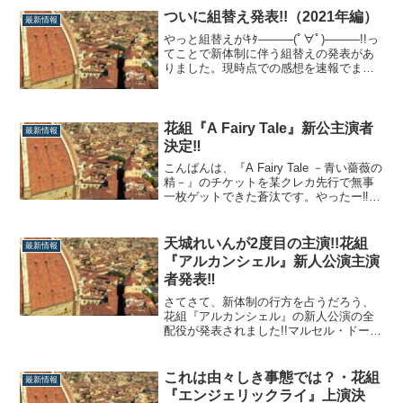
株式会社といえば、長く宝塚を支えるス
ついに組替え発表!!（2021年編）
最新情報
ポンサーの一つで、現在は宙組トップス
やっと組替えがｷﾀ―――(ﾟ∀ﾟ)―――!!っ
ターの真風涼帆が初代イメキャラを担当
てことで新体制に伴う組替えの発表があ
し...
りました。現時点での感想を速報でまと
めます。和希そら（96期：宙組→雪組）
まずは96期生の和希そらが雪組へ。超・
順・当!!これぞまさしくスーパーでしょう
ね案件というもの。・朝美絢と綾凰華の
花組『A Fairy Tale』新公主演者
最新情報
間に降れる人が実質和希そらしか...
決定‼
こんばんは、『A Fairy Tale －青い薔薇の
精－』のチケットを某クレカ先行で無事
一枚ゲットできた蒼汰です。やったー‼こ
れで今年は『ファントム』以降、全ての
公演を当ててきてるわけで（管理人masa
さんが某星組子会に入っているため星組
天城れいんが2度目の主演!!花組
最新情報
除く）なんだかんだチケット先行もバカ
『アルカンシェル』新人公演主演
にできないですよね。という...
者発表‼︎
さてさて、新体制の行方を占うだろう、
花組『アルカンシェル』の新人公演の全
配役が発表されました!!マルセル・ドーラ
ン：天城れいん（柚香光）カトリーヌ・
ルノー：七彩はづき（星風まどかフリー
ドリッヒ・アドラー：遼美来（永久輝せ
これは由々しき事態では？・花組
最新情報
あ）天城れいんと七彩はづきが2度目の主
『エンジェリックライ』上演決
演!!さて、主演を取ったのは104期生の