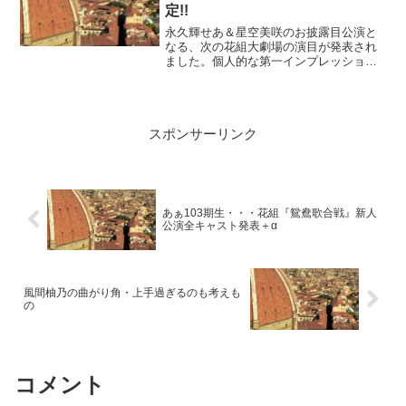
定!!
天...
永久輝せあ＆星空美咲のお披露目公演と
なる、次の花組大劇場の演目が発表され
ました。個人的な第一インプレッション
をまとめていきます。これは由々しき事
態では？公演情報【宝塚大劇場／東京宝
塚劇場公演】ファンタジー・ホラロマン
『エンジェリックライ』■作・演出：谷貴
スポンサーリンク
矢レヴュー グロリア『Jubilee』■作・
演...
あぁ103期生・・・花組『鴛鴦歌合戦』新人
公演全キャスト発表＋α
風間柚乃の曲がり角・上手過ぎるのも考えも
の
コメント