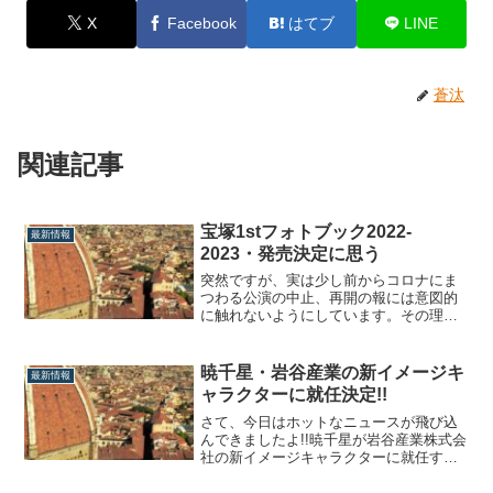
X
Facebook
はてブ
LINE
蒼汰
関連記事
宝塚1stフォトブック2022-
最新情報
2023・発売決定に思う
突然ですが、実は少し前からコロナにま
つわる公演の中止、再開の報には意図的
に触れないようにしています。その理由
は、書いているとこちらもしんどくなる
から、話題として取り上げても「残念で
す」としか言えないから、そして私のブ
暁千星・岩谷産業の新イメージキ
最新情報
ログは一種のエンターテイメントだと思
ャラクターに就任決定!!
っているので、どうせ書くなら話題とし
て盛り上がる...
さて、今日はホットなニュースが飛び込
んできましたよ!!暁千星が岩谷産業株式会
社の新イメージキャラクターに就任する
ことが大決定!!おめでとうございます!!暁
千星・岩谷のイメキャラになる岩谷産業