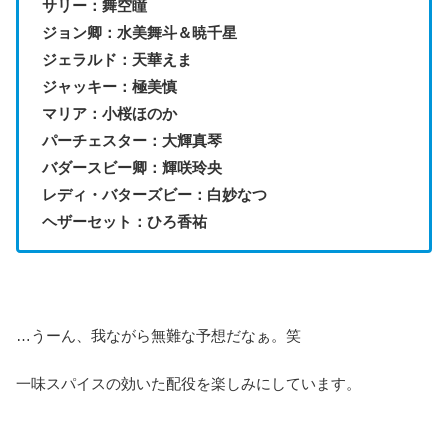
サリー：舞空瞳
ジョン卿：水美舞斗＆暁千星
ジェラルド：天華えま
ジャッキー：極美慎
マリア：小桜ほのか
パーチェスター：大輝真琴
バダースビー卿：輝咲玲央
レディ・バターズビー：白妙なつ
ヘザーセット：ひろ香祐
…うーん、我ながら無難な予想だなぁ。笑
一味スパイスの効いた配役を楽しみにしています。