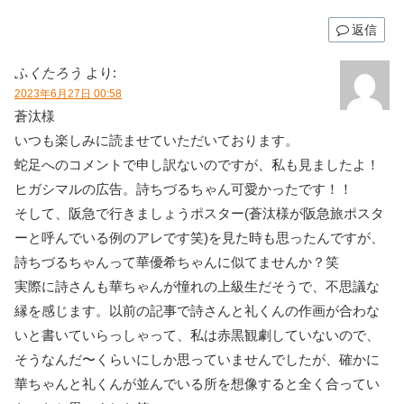
返信
ふくたろう
より:
2023年6月27日 00:58
蒼汰様
いつも楽しみに読ませていただいております。
蛇足へのコメントで申し訳ないのですが、私も見ましたよ！
ヒガシマルの広告。詩ちづるちゃん可愛かったです！！
そして、阪急で行きましょうポスター(蒼汰様が阪急旅ポスタ
ーと呼んでいる例のアレです笑)を見た時も思ったんですが、
詩ちづるちゃんって華優希ちゃんに似てませんか？笑
実際に詩さんも華ちゃんが憧れの上級生だそうで、不思議な
縁を感じます。以前の記事で詩さんと礼くんの作画が合わな
いと書いていらっしゃって、私は赤黒観劇していないので、
そうなんだ〜くらいにしか思っていませんでしたが、確かに
華ちゃんと礼くんが並んでいる所を想像すると全く合ってい