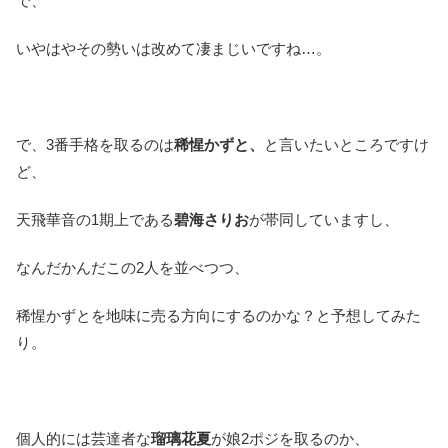
で、
いやはやその勢いは改めて凄まじいですね…。
で、3番手格を取るのは
稀惺かずと、
と言いたいところですけ
ど、
天飛華音の1期上である
碧海さりお
が帯同していますし、
なんだかんだこの2人を並べつつ、
稀惺かずとを地味に売る方向にするのかな？と予想してみた
り。
個人的には芸達者な
瑠璃花夏
が娘2ポジを取るのか、