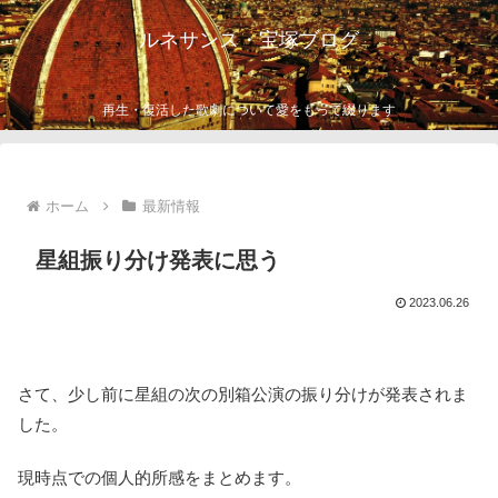
ルネサンス・宝塚ブログ
再生・復活した歌劇について愛をもって綴ります
ホーム
最新情報
星組振り分け発表に思う
2023.06.26
さて、少し前に星組の次の別箱公演の振り分けが発表されま
した。
現時点での個人的所感をまとめます。