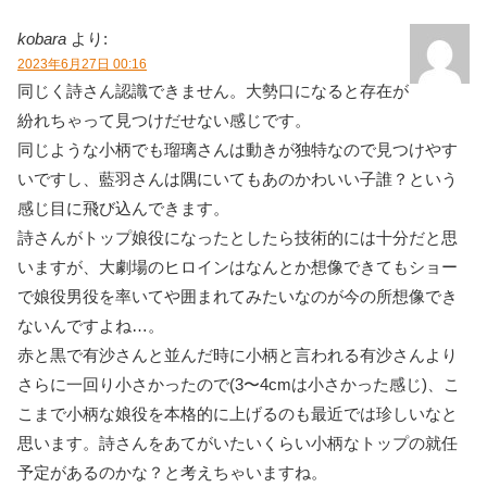
kobara
より:
2023年6月27日 00:16
同じく詩さん認識できません。大勢口になると存在が
紛れちゃって見つけだせない感じです。
同じような小柄でも瑠璃さんは動きが独特なので見つけやす
いですし、藍羽さんは隅にいてもあのかわいい子誰？という
感じ目に飛び込んできます。
詩さんがトップ娘役になったとしたら技術的には十分だと思
いますが、大劇場のヒロインはなんとか想像できてもショー
で娘役男役を率いてや囲まれてみたいなのが今の所想像でき
ないんですよね…。
赤と黒で有沙さんと並んだ時に小柄と言われる有沙さんより
さらに一回り小さかったので(3〜4cmは小さかった感じ)、こ
こまで小柄な娘役を本格的に上げるのも最近では珍しいなと
思います。詩さんをあてがいたいくらい小柄なトップの就任
予定があるのかな？と考えちゃいますね。