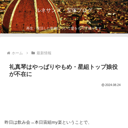
ルネサンス・宝塚ブログ
再生・復活した歌劇について愛をもって綴ります
ホーム
最新情報
礼真琴はやっぱりやもめ・星組トップ娘役
が不在に
2024.08.24
昨日は飲み会→本日宙組my楽ということで、