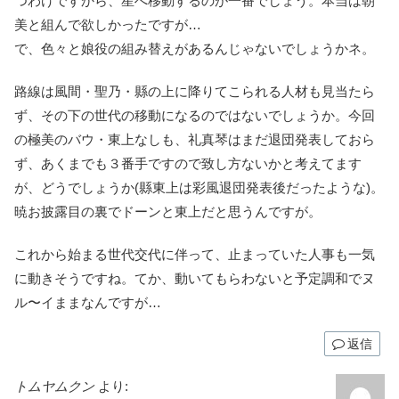
つわけですから、星へ移動するのが一番でしょう。本当は朝
美と組んで欲しかったですが…
で、色々と娘役の組み替えがあるんじゃないでしょうかネ。
路線は風間・聖乃・縣の上に降りてこられる人材も見当たら
ず、その下の世代の移動になるのではないでしょうか。今回
の極美のバウ・東上なしも、礼真琴はまだ退団発表しておら
ず、あくまでも３番手ですので致し方ないかと考えてます
が、どうでしょうか(縣東上は彩風退団発表後だったような)。
暁お披露目の裏でドーンと東上だと思うんですが。
これから始まる世代交代に伴って、止まっていた人事も一気
に動きそうですね。てか、動いてもらわないと予定調和でヌ
ル〜イままなんですが…
返信
トムヤムクン
より: