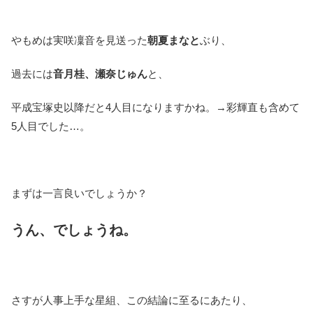
やもめは実咲凜音を見送った
朝夏まなと
ぶり、
過去には
音月桂、瀬奈じゅん
と、
平成宝塚史以降だと4人目になりますかね。→彩輝直も含めて
5人目でした…。
まずは一言良いでしょうか？
うん、でしょうね。
さすが人事上手な星組、この結論に至るにあたり、