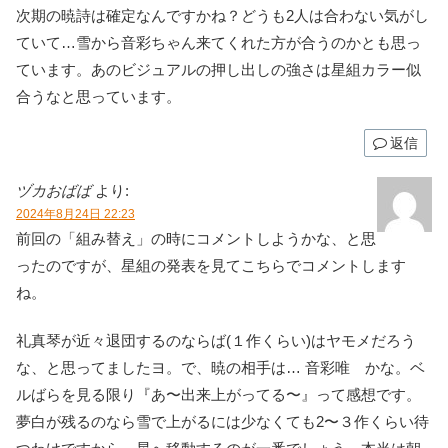
次期の暁詩は確定なんですかね？どうも2人は合わない気がし
ていて…雪から音彩ちゃん来てくれた方が合うのかとも思っ
ています。あのビジュアルの押し出しの強さは星組カラー似
合うなと思っています。
返信
ヅカおばば
より:
2024年8月24日 22:23
前回の「組み替え」の時にコメントしようかな、と思
ったのですが、星組の発表を見てこちらでコメントします
ね。
礼真琴が近々退団するのならば(１作くらい)はヤモメだろう
な、と思ってましたヨ。で、暁の相手は… 音彩唯 かな。ベ
ルばらを見る限り『あ〜出来上がってる〜』って感想です。
夢白が残るのなら雪で上がるには少なくても2〜３作くらい待