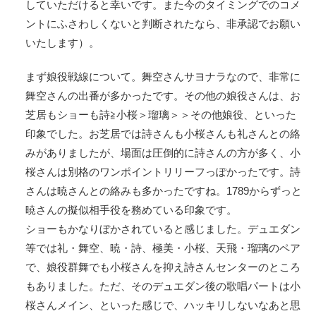
していただけると幸いです。また今のタイミングでのコメ
ントにふさわしくないと判断されたなら、非承認でお願い
いたします）。
まず娘役戦線について。舞空さんサヨナラなので、非常に
舞空さんの出番が多かったです。その他の娘役さんは、お
芝居もショーも詩≧小桜＞瑠璃＞＞その他娘役、といった
印象でした。お芝居では詩さんも小桜さんも礼さんとの絡
みがありましたが、場面は圧倒的に詩さんの方が多く、小
桜さんは別格のワンポイントリリーフっぽかったです。詩
さんは暁さんとの絡みも多かったですね。1789からずっと
暁さんの擬似相手役を務めている印象です。
ショーもかなりぼかされていると感じました。デュエダン
等では礼・舞空、暁・詩、極美・小桜、天飛・瑠璃のペア
で、娘役群舞でも小桜さんを抑え詩さんセンターのところ
もありました。ただ、そのデュエダン後の歌唱パートは小
桜さんメイン、といった感じで、ハッキリしないなあと思