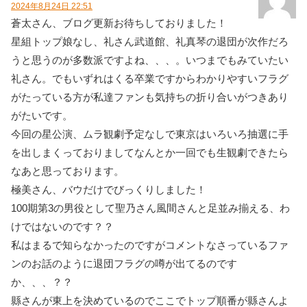
2024年8月24日 22:51
蒼太さん、ブログ更新お待ちしておりました！
星組トップ娘なし、礼さん武道館、礼真琴の退団が次作だろ
うと思うのが多数派ですよね、、、。いつまでもみていたい
礼さん。でもいずれはくる卒業ですからわかりやすいフラグ
がたっている方が私達ファンも気持ちの折り合いがつきあり
がたいです。
今回の星公演、ムラ観劇予定なしで東京はいろいろ抽選に手
を出しまくっておりましてなんとか一回でも生観劇できたら
なあと思っております。
極美さん、バウだけでびっくりしました！
100期第3の男役として聖乃さん風間さんと足並み揃える、わ
けではないのです？？
私はまるで知らなかったのですがコメントなさっているファ
ンのお話のように退団フラグの噂が出てるのです
か、、、？？
縣さんが東上を決めているのでここでトップ順番が縣さんよ