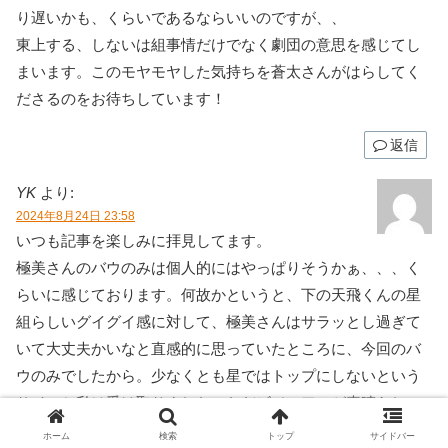
り遅いかも、くらいであるならいいのですが、、
東上する、しないは組事情だけでなく劇団の意思を感じてし
まいます。このモヤモヤした気持ちを蒼太さんがはらしてく
ださるのをお待ちしています！
返信
YK
より:
2024年8月24日 23:58
いつも記事を楽しみに拝見してます。
極美さんのバウのみは個人的にはやっぱりそうかぁ、、、く
らいに感じております。何故かというと、下の天飛くんの星
組らしいグイグイ感に対して、極美さんはサラッとし過ぎて
いて大丈夫かいなと直感的に思っていたところに、今回のバ
ウのみでしたから。少なくとも星ではトップにしないという
サインと私は受け取りました。ただビジュアルが素晴らしい
のと、穏やかな方なので、宙が落ち着いたら桜木みなとの２
ホーム
検索
トップ
サイドバー