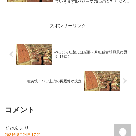
ていきます!!パジャマ男は誰に？『TOP
HAT』まずは主要4役が既に発表されてい
る、柚香光主演の『TOP HAT』。気にな
る配役は、前回の宙組公演では愛月ひか
るが演じたパジャマ男ことアルベルト・
スポンサーリンク
べディーニが誰か、でしょう。大方...
やっぱり組替えは必要・月組稽古場風景に思
う【雑記】
極美慎・バウ主演の再履修が決定
コメント
じゅん
より:
2024年8月24日 17:21