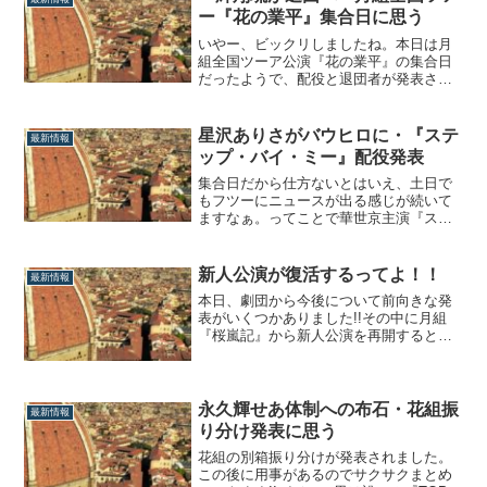
なるスーパー御曹司こと華世京、2番手格
ー『花の業平』集合日に思う
は103期生のスーパー別格候補の聖海由侑
であるこ...
いやー、ビックリしましたね。本日は月
組全国ツーア公演『花の業平』の集合日
だったようで、配役と退団者が発表され
ました。107期生の一輝翔琉が退団へで、
その発表されたのが107期生の一輝翔琉。
ビックリですよね、と言いたいところな
星沢ありさがバウヒロに・『ステ
最新情報
のですが、「あー…」と妙に納得してし
ップ・バイ・ミー』配役発表
まった、というのも正直なところ。彼女
は1...
集合日だから仕方ないとはいえ、土日で
もフツーにニュースが出る感じが続いて
ますなぁ。ってことで華世京主演『ステ
ップ・バイ・ミー』の集合日だった模
様。全配役が発表されました。108期生・
星沢ありさがバウヒロに!!さて、最も注目
新人公演が復活するってよ！！
最新情報
だったバウヒロインは、108期生の星沢あ
本日、劇団から今後について前向きな発
りさに決定したっぽい。「っぽい」とい
表がいくつかありました!!その中に月組
う...
『桜嵐記』から新人公演を再開するとの
文字が。これはめでたい!!ついにですね!!
新人公演復活と100期生特例出演発表内容
をかいつまみますと、①月組公演『桜嵐
記』から新人公演が復活。②月組『桜嵐
永久輝せあ体制への布石・花組振
最新情報
記』、宙組『シャーロック・ホーム
り分け発表に思う
ズ』...
花組の別箱振り分けが発表されました。
この後に用事があるのでサクサクまとめ