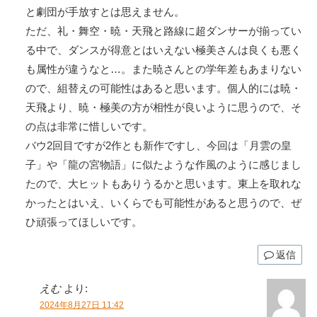
と劇団が手放すとは思えません。
ただ、礼・舞空・暁・天飛と路線に超ダンサーが揃ってい
る中で、ダンスが得意とはいえない極美さんは良くも悪く
も属性が違うなと…。また暁さんとの学年差もあまりない
ので、組替えの可能性はあると思います。個人的には暁・
天飛より、暁・極美の方が相性が良いように思うので、そ
の点は非常に惜しいです。
バウ2回目ですが2作とも新作ですし、今回は「月雲の皇
子」や「龍の宮物語」に似たような作風のように感じまし
たので、大ヒットもありうるかと思います。東上を取れな
かったとはいえ、いくらでも可能性があると思うので、ぜ
ひ頑張ってほしいです。
返信
えむ
より:
2024年8月27日 11:42