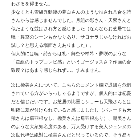
わざるを得ません。
少なくとも雪組異動後の夢白さんのような推され具合を詩
さんからは感じませんでした。月組の彩さん・天紫さんと
似たような並ばされ方と感じました（なんならお芝居では
暁・舞空のシーンもかなりあり、サヨナラじゃなければお
試し？と思える場面さえありました）。
個人的には暁・詩からは礼・舞空や柚希・夢咲のような
「星組のトップコンビ感」というゴージャスさ？作画の合
致度？はあまり感じられず…。すみません。
次に極美さんについて。こちらのコメント欄で退団を危惧
されている方がいらっしゃるようですが、個人的には杞憂
だと信じたいです。お芝居の比重もショーも天飛さんとは
明確に差が付けられていると感じましたし（パレードも天
飛さんは肩羽根なし、極美さんは肩羽根あり）、朝美さん
のような大衆知名度のある、万人受けする美人ジェンヌの
次世代枠は絶対に極美さんだと思っているので、そう易々