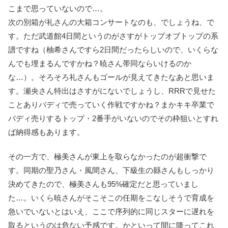
こまで思っていないので…。
次の別箱が礼さんの大箱コンサートなのも、でしょうね、で
す。ただ武道館4日間というのがさすがトップオブトップの系
譜ですね（柚希さんですら2日間だったらしいので、いくらな
んでも埋まるんですかね？暁さん帯同ならいけるのか
な…）。そろそろ礼さんもゴールが見えてきたなあと思いま
す。瀬央さん特出はさすがにないでしょうし、RRRで見せた
ことありバディで売っていく作戦ですかね？まかキキ卒業で
バディ売りするトップ・2番手がいないのでその枠狙いとすれ
ば納得感もあります。
その一方で、極美さんが東上を取らなかったのが超衝撃で
す。同期の聖乃さん・風間さん、下級生の縣さんもしっかり
決めてきたので、極美さんも95%確定だと思っていまし
た…。いくら暁さんがそこそこの任期をこなしそうで育成を
急いでいないとはいえ、ここで序列的に同じスターに遅れを
取るというのは危ない予感です。かといって間に降ってこれ