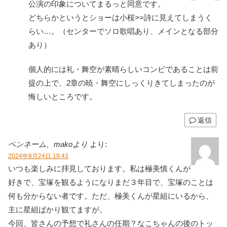
公演の印象についてまるっと同意です。
どちらかというとショーは小桜>=詩に見えてしまうく
らい…。（センターでソロ歌唱あり、メインとなる部分
あり）
個人的には礼・舞空が素晴らしいコンビであることは前
提の上で、2章の暁・舞空にしっくりきてしまったのが
悔しいところです。
返信
ペンネーム、makoより
より:
2024年8月24日 19:43
いつも楽しみに拝見しております。私は極美慎くんが
好きで、宝塚を観るようになりまだ３年目で、宝塚のことは
何も分からない者です。ただ、極美くんが星組にいるから、
主に星組ばかり観てますが。
今回、皆さんの予想で礼さんの任期？なこちゃんの後のトッ