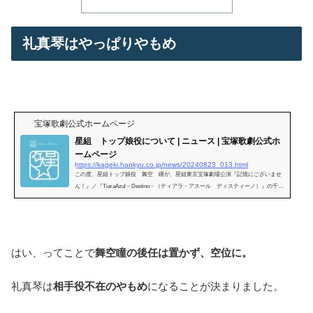
礼真琴はやっぱりやもめ
宝塚歌劇公式ホームページ
星組 トップ娘役について | ニュース | 宝塚歌劇公式ホ
ームページ
https://kageki.hankyu.co.jp/news/20240823_013.html
この度、星組トップ娘役 舞空 瞳が、星組東京宝塚劇場公演『記憶にございませ
ん！』／『TiaraAzul－Destino－（ティアラ・アスール ディスティーノ）』の千秋
楽（2024年12月1日付）で退団
はい、ってことで
舞空瞳の後任は置かず、空位に。
礼真琴は
相手役不在のやもめ
になることが決まりました。