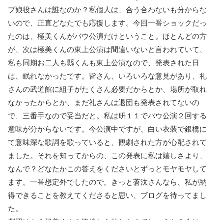
プ娘役さんは誰なのか？私個人は、合う合わないも分からな
いので、正直どなたでも応援します。今回一番ショックだっ
たのは、極美くんがバウ公演だけということ。ほとんどの方
が、次は極美くんの東上公演は間違いないと言われていて、
私も同期お二人も縣くんも東上公演なので、発表された日
は、眠れなかったです。皆さん、いろいろな意見があり、礼
さんの武道館に組子がたくさん必要だからとか、場所が取れ
なかったからとか、まだ礼さんは退団も発表されてないの
で、三番手なので妥当だと。私は研１１でバウ公演２回する
意味が分からないです。今公演中ですが、白い衣装で銀橋に
て意味深な歌詞を歌っていると、観劇された方が心配されて
ました。それを知ってからの、この発表に私は嬉しさより、
なんで？どなたかこの答えをくださいとずっとモヤモヤして
ます。一番想定外でしたので。きっと蒼汰さんなら、私が納
得できることを教えてくださると思い、ブログを待ってまし
た。