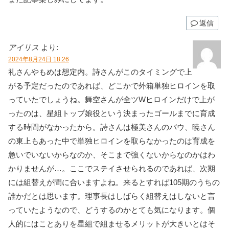
返信
アイリス
より:
2024年8月24日 18:26
礼さんやもめは想定内。詩さんがこのタイミングで上
がる予定だったのであれば、どこかで外箱単独ヒロインを取
っていたでしょうね。舞空さんが全ツWヒロインだけで上が
ったのは、星組トップ娘役という決まったゴールまでに育成
する時間がなかったから。詩さんは極美さんのバウ、暁さん
の東上もあった中で単独ヒロインを取らなかったのは育成を
急いでいないからなのか、そこまで強くないからなのかはわ
かりませんが…。ここでステイさせられるのであれば、次期
には組替えが間に合いますよね。来るとすれば105期のうちの
誰かだとは思います。理事長はしばらく組替えはしないと言
っていたようなので、どうするのかとても気になります。個
人的にはことありを星組で組ませるメリットが大きいとはそ