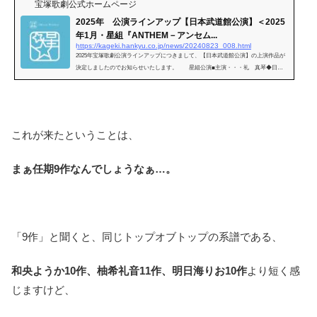
宝塚歌劇公式ホームページ
2025年 公演ラインアップ【日本武道館公演】＜2025
年1月・星組『ANTHEM－アンセム...
https://kageki.hankyu.co.jp/news/20240823_008.html
2025年宝塚歌劇公演ラインアップにつきまして、【日本武道館公演】の上演作品が
決定しましたのでお知らせいたします。 星組公演■主演・・・礼 真琴◆日本
武道館：2025年1月18日（土）～1月21日（
これが来たということは、
まぁ任期9作なんでしょうなぁ…。
「9作」と聞くと、同じトップオブトップの系譜である、
和央ようか10作、柚希礼音11作、明日海りお10作
より短く感
じますけど、