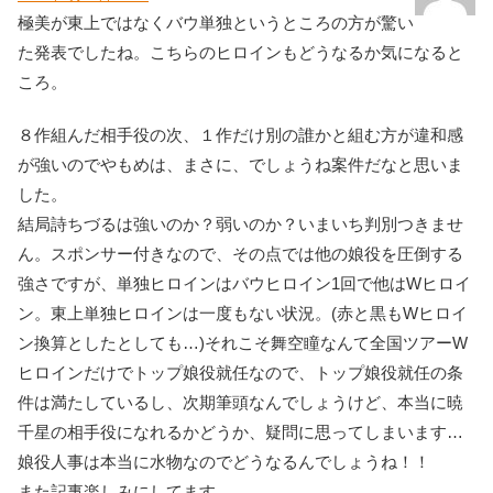
極美が東上ではなくバウ単独というところの方が驚い
た発表でしたね。こちらのヒロインもどうなるか気になると
ころ。
８作組んだ相手役の次、１作だけ別の誰かと組む方が違和感
が強いのでやもめは、まさに、でしょうね案件だなと思いま
した。
結局詩ちづるは強いのか？弱いのか？いまいち判別つきませ
ん。スポンサー付きなので、その点では他の娘役を圧倒する
強さですが、単独ヒロインはバウヒロイン1回で他はWヒロイ
ン。東上単独ヒロインは一度もない状況。(赤と黒もWヒロイ
ン換算としたとしても…)それこそ舞空瞳なんて全国ツアーW
ヒロインだけでトップ娘役就任なので、トップ娘役就任の条
件は満たしているし、次期筆頭なんでしょうけど、本当に暁
千星の相手役になれるかどうか、疑問に思ってしまいます…
娘役人事は本当に水物なのでどうなるんでしょうね！！
また記事楽しみにしてます。