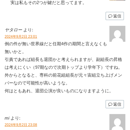
実は私もその2つが鍵だと思ってます。
返信
ヤタロー
より:
2024年9月2日 23:01
例の件が無い世界線だと任期4作の期間と言えなくも
無いかと。
引責であれば組長も退団かと考えられますが、副組長の昇格
は考えにくい（97期なので次期トップより学年下）ですね。
外からとなると、専科の前花組組長が元々宙組立ち上げメン
バーなので可能性が高いような。
何はともあれ、退団公演が良いものになりますように。
返信
mi
より:
2024年9月2日 23:08