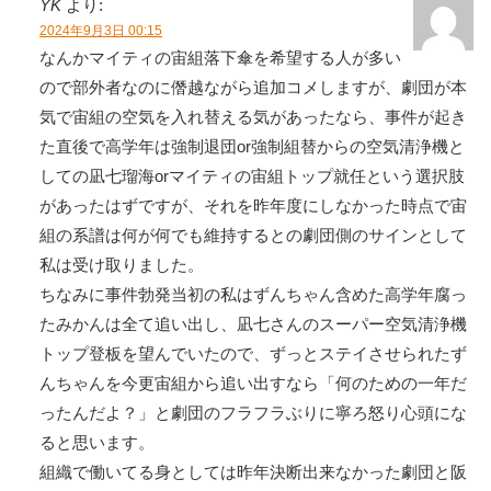
YK
より:
2024年9月3日 00:15
なんかマイティの宙組落下傘を希望する人が多い
ので部外者なのに僭越ながら追加コメしますが、劇団が本
気で宙組の空気を入れ替える気があったなら、事件が起き
た直後で高学年は強制退団or強制組替からの空気清浄機と
しての凪七瑠海orマイティの宙組トップ就任という選択肢
があったはずですが、それを昨年度にしなかった時点で宙
組の系譜は何が何でも維持するとの劇団側のサインとして
私は受け取りました。
ちなみに事件勃発当初の私はずんちゃん含めた高学年腐っ
たみかんは全て追い出し、凪七さんのスーパー空気清浄機
トップ登板を望んでいたので、ずっとステイさせられたず
んちゃんを今更宙組から追い出すなら「何のための一年だ
ったんだよ？」と劇団のフラフラぶりに寧ろ怒り心頭にな
ると思います。
組織で働いてる身としては昨年決断出来なかった劇団と阪