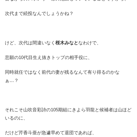
次代まで続投なんでしょうかね？
けど、次代は間違いなく
桜木みなと
なわけで、
悲願の10代目生え抜きトップの相手役に、
同時就任ではなく前代の妻が残るなんて有り得るのかな
ぁ…？
それこそ山吹音彩詩の105期組にきよら羽龍と候補者は山ほど
いるのに、
だけど芹香斗亜が急遽早めて退団であれば、