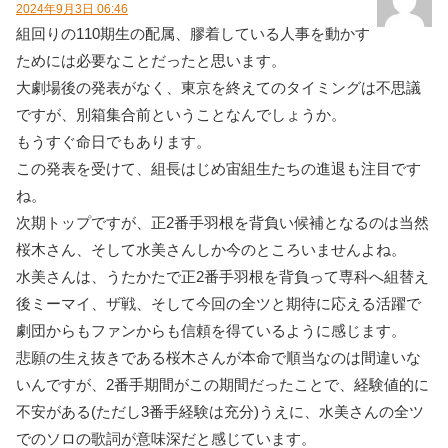
2024年9月3日 06:46
組回りの110期生の配属、膠着している人事を動かす
ためには必要なことだったと思います。
大劇場後の発表がなく、東京を終えてのタイミングは不思議
ですが、別箱集合前ということなんでしょうか。
もうすぐ命日でもあります。
この発表を受けて、組長はじめ宙組生たちの進退も注目です
ね。
次期トップですが、正2番手羽根を背負い候補となるのは当然
桜木さん、そして水美さんしか今のところいませんよね。
水美さんは、うたかたで正2番手羽根を背負って専科へ組替え
後ミーマイ、ザ戦、そして今回の全ツと期待に応える活躍で
劇団からもファンからも信頼を得ているように感じます。
悲願の生え抜きである桜木さんが本命で順当なのは間違いな
いんですが、2番手期間がこの期間だったことで、経験値的に
不安がある(ただし3番手経験は充分)うえに、水美さんの全ツ
でのソロの歌詞が意味深だと感じています。