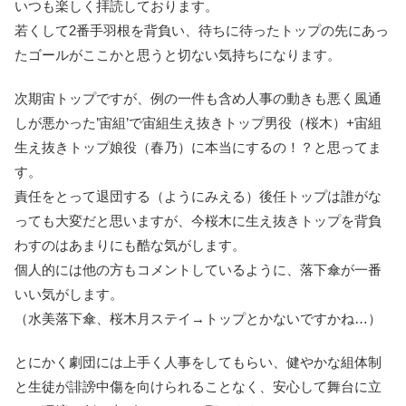
いつも楽しく拝読しております。
若くして2番手羽根を背負い、待ちに待ったトップの先にあっ
たゴールがここかと思うと切ない気持ちになります。
次期宙トップですが、例の一件も含め人事の動きも悪く風通
しが悪かった’宙組’で宙組生え抜きトップ男役（桜木）+宙組
生え抜きトップ娘役（春乃）に本当にするの！？と思ってま
す。
責任をとって退団する（ようにみえる）後任トップは誰がな
っても大変だと思いますが、今桜木に生え抜きトップを背負
わすのはあまりにも酷な気がします。
個人的には他の方もコメントしているように、落下傘が一番
いい気がします。
（水美落下傘、桜木月ステイ→トップとかないですかね…）
とにかく劇団には上手く人事をしてもらい、健やかな組体制
と生徒が誹謗中傷を向けられることなく、安心して舞台に立