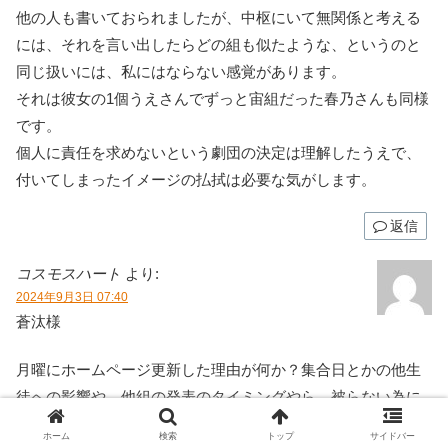
他の人も書いておられましたが、中枢にいて無関係と考える
には、それを言い出したらどの組も似たような、というのと
同じ扱いには、私にはならない感覚があります。
それは彼女の1個うえさんでずっと宙組だった春乃さんも同様
です。
個人に責任を求めないという劇団の決定は理解したうえで、
付いてしまったイメージの払拭は必要な気がします。
返信
コスモスハート
より:
2024年9月3日 07:40
蒼汰様
月曜にホームページ更新した理由が何か？集合日とかの他生
徒への影響や、他組の発表のタイミングやら、被らない為に
かな？
ホーム
検索
トップ
サイドバー