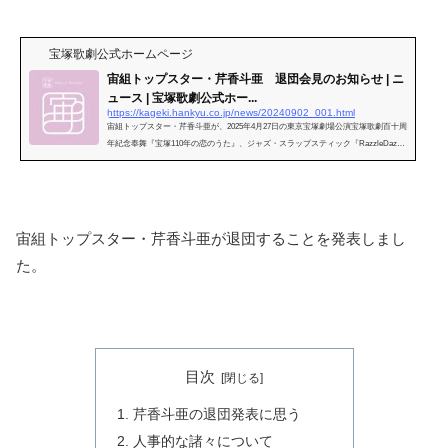
宝塚歌劇公式ホームページ
宙組トップスター・芹香斗亜 退団会見のお知らせ | ニ
ュース | 宝塚歌劇公式ホー...
https://kageki.hankyu.co.jp/news/20240902_001.html
宙組トップスター・芹香斗亜が、2025年4月27日の東京宝塚劇場公演宝塚歌劇百十周
年紀念奉舞『宝塚110年の恋のうた』、ジャズ・スラップスティック『RazzleDazzle
（ラズルダズル）』の千秋楽を
宙組トップスター・芹香斗亜が退団することを発表しまし
た。
目次
芹香斗亜の退団発表に思う
人事的な諸々について