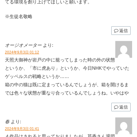
てる環境を創り上げてほしいと願います。
※生徒名敬略
返信
オージオメーター
より:
2024年9月3日 01:12
天照大御神が岩戸の中に籠ってしまった時の外の状態
というか、「市に虎あり」というか、今日NHKでやっていた
ゲッペルスの戦略というか……
箱の中の猫は既に定まっているんでしょうが、箱を開けるま
では色々な状態が重なり合っているんでしょうね。いやはや
返信
春
より:
2024年9月3日 01:41
４作品はされると思っておりましたが、芹香さん退団