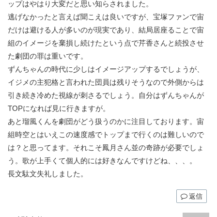
ップはやはり大変だと思い知らされました。
逃げなかったと言えば聞こえは良いですが、宝塚ファンで宙
だけは避ける人が多いのが現実であり、結局居座ることで宙
組のイメージを棄損し続けたという点で芹香さんと続投させ
た劇団の罪は重いです。
ずんちゃんの時代に少しはイメージアップするでしょうが、
イジメの主犯格と言われた団員は残りそうなので外側からは
引き続き冷めた視線が刺さるでしょう。自分はずんちゃんが
TOPになれば見に行きますが。
あと瑠風くんを劇団がどう扱うのかに注目しております。宙
組時空とはいえこの速度感でトップまで行くのは難しいので
は？と思ってます。それこそ鳳月さん並の奇跡が必要でしょ
う。歌が上手くて個人的には好きなんですけどね、、、。
長文駄文失礼しました。
返信