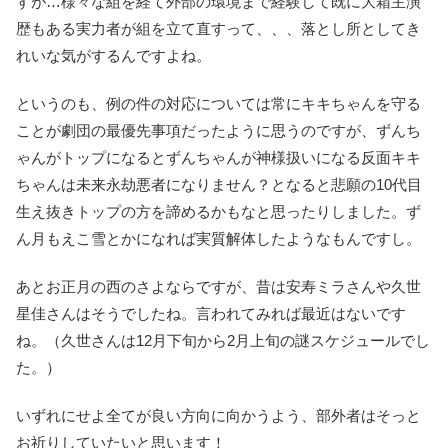
すが…様々な組を経て外部の環境まで経験して既に大箱主演
歴もある実力者が組を立て直すって、、、落とし所としてき
れいな気がするんですよね。
というのも、例の件の対応については常にキキちゃんを守る
ことが劇団の最優先事項だったように思うのですが、ずんち
ゃんがトップになるとずんちゃんが神様扱いになる反面キキ
ちゃんは未来永劫悪者になりません？となると悲願の10代目
生え抜きトップの方を諦めるかもなと思ったりしました。ず
ん月もえこ雪とかになれば実質解体したようなもんですし。
あとお正月の西のさよならですが、昔は安寿ミラさんや久世
星佳さんはそうでしたね。言われてみれば最近はないです
ね。（久世さんは12月下旬から2月上旬の謎スケジュールでし
た。）
いずれにせよ全てが良い方向に向かうよう、部外者はそっと
お祈りしていたいと思います！