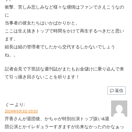
衝撃、苦しみ悲しみなど様々な感情はファンでさえこうなの
に
当事者の彼女たちはいかばかりかと。
ここは生え抜きトップで時間をかけて再生するべきだと思い
ます。
組長は組の管理者でしたから交代するしかないでしょう
ね。。
記者会見で下世話な週刊誌がまたもお金儲けに乗り込んで来
て引っ掻き回さないことを祈ります！
返信
くー
より:
2024年9月3日 03:03
芹香さんが退団後、かちゃが特別出演トップ扱い&退
団公演とかイレギュラーすぎますが出来なかったのかなぁっ