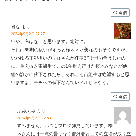
返信
蒼汰
より:
2024年9月2日 22:27
いや、私はないと思います。絶対に。
それは95期の扱いがずっと桜木＞水美なのもそうですが、
いわゆる主犯扱いの芹香さんが任期3作(一応)全うしたの
に、生え抜き宙組生でこの1年耐え続けた桜木みなとが他
組の誰かに落下されたら、それこそ宙組生は絶望すると思
いますよ。モチベの低下なんてレベルじゃなく。
返信
ふみふみ
より:
2024年9月2日 22:53
すみません。いつもブログ拝見しています。桜
木さんには一点の曇りなく部外者としての立場が成り立