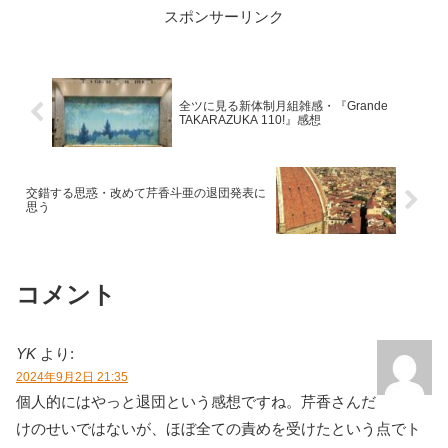
しく超路線である105期生の星空美咲がト
スポンサーリンク
ップ娘役に就任。そんな彼女と一緒に上
がっていた...
全ツに見る新体制月組雑感・『Grande
TAKARAZUKA 110!』感想
交錯する思惑・改めて芹香斗亜の退団発表に
思う
コメント
YK
より:
2024年9月2日 21:35
個人的にはやっと退団という感想ですね。芹香さんだ
けのせいではないが、ほぼ全ての責めを受けたという点でト