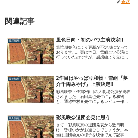
蒼汰
関連記事
風色日向・初のバウ主演決定!!
最新情報
繁忙期突入により更新が不定期になって
おります…。実は本日、雪組全ツ公演に
行っていたのですが、感想編より先に最
新情報からお届けして参りましょう。風
色日向・初のバウ主演決定!!さて、既に芹
香斗亜主演の『Xcalibur』が発表済みの宙
組別箱公演ですが、その裏は風色日向の
2作目はやっぱり和物・雪組『夢
最新情報
バウ公演に大決定しました!!公演情...
介千両みやげ』上演決定!!
彩風咲奈・任期2作目の大劇場公演が発表
されました。石田昌也先生による和物
と、通称中村Ｂ先生によるレビュー作品
という、望海風斗主演『壬生義士伝』と
全く同じ組み合わせに!!公演情報【宝塚大
劇場／東京宝塚劇場公演】大江戸スクラ
彩風咲奈退団会見に思う
最新情報
ンブル『夢介千両みやげ』■原作：山手
さて、彩風咲奈の退団発表から数日明
樹一郎「夢介千両みやげ」■脚本・演出：
け、皆様いかがお過ごしでしょうか。本
石田...
当は退団会見の様子を映像で見て記事を