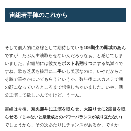
宙組若手陣のこれから
そして個人的に路線として期待している
106期生の鳳城のあん
ですが、たぶん主演取らせないんだろうなぁ、と感じてしま
いました。宙組的には彼女を
ポスト若翔りつ
にする気満々で
すね。歌も芝居も抜群に上手いし美形なのに、いやだからこ
そ脇で華やかにいてもらうというか。数年後にスカステで朝
の顔になっているところまで想像しちゃいました。いや、新
公主演して欲しいんですけど、うーん。
宙組は今後、
奈央麗斗に主演を取らせ、大路りせに2度目を取
らせる
（じゃないと泉堂成とのパワーバランスが成り立たない）
でしょうから、その次あたりにチャンスがあるか、ですか