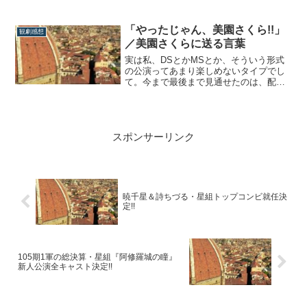
いと新体制宙組をたっぷり堪能させて頂
きました。ざっくり感想、参ります。
真・宝塚らしからぬ作品とりあえず第一
「やったじゃん、美園さくら!!」
観劇感想
感想としては、驚くほど全く宝塚っぽく
／美園さくらに送る言葉
ない作品でした。この「宝塚らしから
ぬ...
実は私、DSとかMSとか、そういう形式
の公演ってあまり楽しめないタイプでし
て。今まで最後まで見通せたのは、配信
放送で見た彩凪翔『Sho-W！』と、スカ
ステを録画して観た愛月ひかるの『宝塚
巴里祭2019』 だけ。なんだけれども、美
園さくらMSは絶対に絶対に見なければな
スポンサーリンク
らないと強く思って公演を待ち望んで...
暁千星＆詩ちづる・星組トップコンビ就任決
定!!
105期1軍の総決算・星組『阿修羅城の瞳』
新人公演全キャスト決定!!