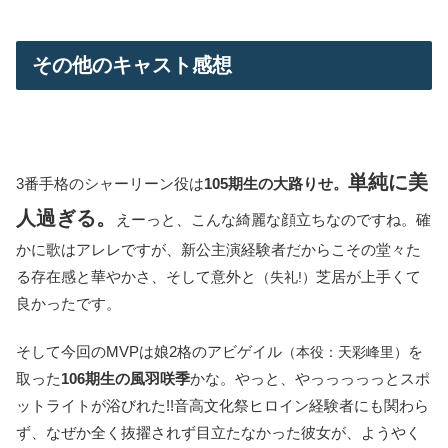
その他のキャスト感想
単純に美
3番手格のシャーリーン役は
105期生の大路りせ。
人過ぎる。
えーっと、こんな綺麗な顔立ちなのですね。確
かに歌はアレレですが、新公主演経験者だからこその堂々た
る存在感と華やかさ、そして意外と
芝居が上手くて
（失礼!）
良かったです。
そして今回のMVPは娘2格のアビゲイル
を
（本役：天彩峰里）
取った
106期生の風羽咲季
かな。やっと、やっっっっっとスポ
ットライトが浴びれた!!音高文化祭ヒロイン経験者にも関わら
ず、なぜか全く抜擢されず目立たなかった彼女が、ようやく