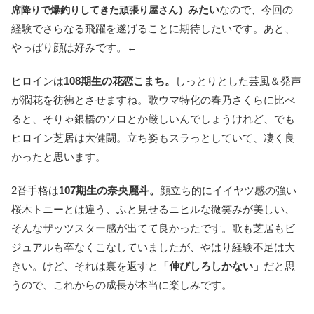
みたい
なので、今回の
席降りで爆釣りしてきた頑張り屋さん）
経験でさらなる飛躍を遂げることに期待したいです。あと、
やっぱり顔は好みです。←
ヒロインは
108期生の花恋こまち。
しっとりとした芸風＆発声
が潤花を彷彿とさせますね。歌ウマ特化の春乃さくらに比べ
ると、そりゃ銀橋のソロとか厳しいんでしょうけれど、でも
ヒロイン芝居は大健闘。立ち姿もスラっとしていて、凄く良
かったと思います。
2番手格は
107期生の奈央麗斗。
顔立ち的にイイヤツ感の強い
桜木トニーとは違う、ふと見せるニヒルな微笑みが美しい、
そんなザッツスター感が出てて良かったです。歌も芝居もビ
ジュアルも卒なくこなしていましたが、やはり経験不足は大
きい。けど、それは裏を返すと
「伸びしろしかない」
だと思
うので、これからの成長が本当に楽しみです。