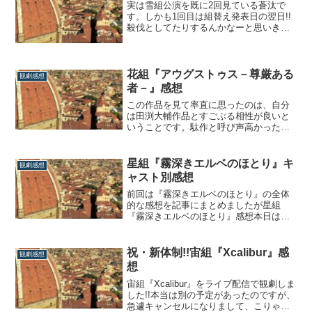
実は雪組公演を既に2回見ている蒼汰で
とは思いませんでした。面白かったです
す。しかも1回目は組替え発表日の翌日!!
よ？面...
殺伐としてたりするんかなーと思いき
や、全くそんなこともなく、和やかに見
ることができました。笑ということで本
日は「Music Revolution!」の感想をさっ
くりとまとめていきたいと思います。イ
花組『アウグストゥス－尊厳ある
観劇感想
チ素人が思った端的な感想最初...
者－』感想
この作品を見て率直に思ったのは、自分
は田渕大輔作品とすごぶる相性が良いと
いうことです。駄作と呼び声高かった
『異人たちのルネサンス』と同様、普通
に美味しく頂けました。…と言うか、そ
こそこ面白くなかったですか？テーマが
星組『霧深きエルベのほとり』キ
観劇感想
明確で話の展開もスムーズ、テンポも良
ャスト別感想
くて演出も凝ってる。役どころも合って
たし、形見の剣...
前回は『霧深きエルベのほとり』の全体
的な感想を記事にまとめましたが星組
『霧深きエルベのほとり』感想本日は主
要キャスト別のざっくり感想を書いてい
きたいと思います‼【諸注意】一応お断り
しておきますが、舞台の感想というのは
祝・新体制!!宙組『Xcalibur』感
観劇感想
得てして「個人的なもの」です。つまり
想
ただの感想文なので、お読みになって反
論、批判等も...
宙組『Xcalibur』をライブ配信で観劇しま
した!!本当は別の予定があったのですが、
急遽キャンセルになりまして、こりゃ幸