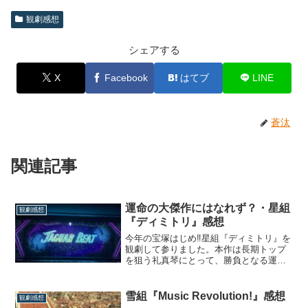
観劇感想
シェアする
X
Facebook
はてブ
LINE
蒼汰
関連記事
運命の大傑作にはなれず？・星組
観劇感想
『ディミトリ』感想
今年の宝塚はじめ‼︎星組『ディミトリ』を
観劇して参りました。本作は長期トップ
を狙う礼真琴にとって、勝負となる運命
の5作目。前トップオブトップの明日海り
おにおける、『金色の砂漠』を狙う作品
だと演目発表時から感じていましたが、
雪組『Music Revolution!』感想
観劇感想
まさか、まんま二匹目のどじょう狙いだ