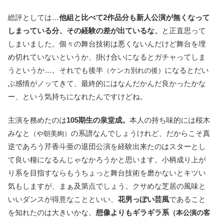
総評としては…
他組と比べて2作品分も新人公演が無くなって
しまっている分、その経験の差が出ているな、
と正直思って
しまいました。個々の舞台技術は悪くないんだけど舞台を埋
め切れていないというか、掛け合いになるとガチャってしま
うというか…。それでも後半
になるとだい
（ケンカ別れの後）
ぶ感情がノッてきて、最終的にはなんだかんだ良かったかな
ー、という気持ちになれたんですけどね。
主演を務めたのは
105期生の泉堂成。
本人の持ち味的には桜木
みなと
の系譜なんでしょうけれど、だからこそ真
（や朝美絢）
逆であろう芹香斗亜の退団公演を経験出来たのはスターとし
て良い糧になるんじゃなかろうかと思います。小柄成り上が
り系を目指すならもうちょっと舞台技術を磨かないとキツい
気もしますが、まぁ及第点でしょう。クサめな芝居の風味と
いいダンスが得意なことといい、
花男っぽい芸風
であること
を知れたのは大きいかな。
想像よりもギラギラ系
（本公演の客