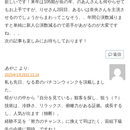
欲しいです！来年は105期が長の年、のあんさんも何やらせて
もお上手ですが、りせさん2回目、あるいは奈央さんを主演さ
せるのでしょうからまわってこなそう、、年間公演数減りま
すと単純に新人公演数減るので若手があがるのが大変です
ね、、、
次の記事も楽しみにお待ちしております！
返信
あやこ
より:
2025年3月29日 22:18
私も先日、なる君のバチコンウィンクを頂戴しまし
た。
暗がりの中から『自分を見ている』観客を探し、狙う（？）
技術は、冷静さ、リラックス、俯瞰力がある証拠。成長する
し、人気が出ます（独断）。
経験不足を「努力のチャンス」に換えて羽ばたく、宙組下級
生の今後に期待、ですね！