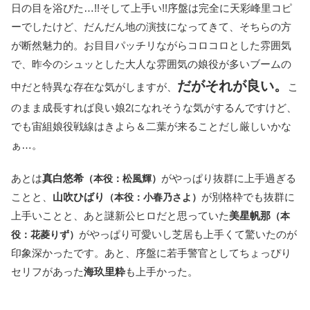
日の目を浴びた…!!そして上手い!!序盤は完全に天彩峰里コピ
ーでしたけど、だんだん地の演技になってきて、そちらの方
が断然魅力的。お目目パッチリながらコロコロとした雰囲気
で、昨今のシュッとした大人な雰囲気の娘役が多いブームの
だがそれが良い。
中だと特異な存在な気がしますが、
こ
のまま成長すれば良い娘2になれそうな気がするんですけど、
でも宙組娘役戦線はきよら＆二葉が来ることだし厳しいかな
ぁ…。
あとは
真白悠希
がやっぱり抜群に上手過ぎる
（本役：松風輝）
ことと、
山吹ひばり
が別格枠でも抜群に
（本役：小春乃さよ）
上手いことと、あと謎新公ヒロだと思っていた
美星帆那
（本
がやっぱり可愛いし芝居も上手くて驚いたのが
役：花菱りず）
印象深かったです。あと、序盤に若手警官としてちょっぴり
セリフがあった
海玖里粋
も上手かった。