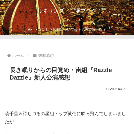
ルネサンス・宝塚ブログ
再生・復活した歌劇について愛をもって綴ります
ホーム
観劇感想
長き眠りからの目覚め・宙組『Razzle
Dazzle』新人公演感想
2025.03.29
暁千星＆詩ちづるの星組トップ就任に吹っ飛んでしまいまし
たが、