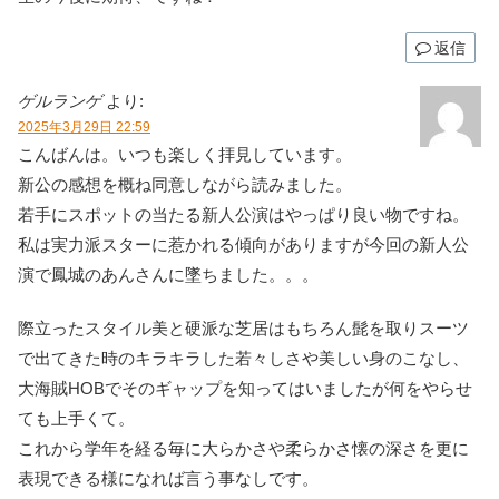
返信
ゲルランゲ
より:
2025年3月29日 22:59
こんばんは。いつも楽しく拝見しています。
新公の感想を概ね同意しながら読みました。
若手にスポットの当たる新人公演はやっぱり良い物ですね。
私は実力派スターに惹かれる傾向がありますが今回の新人公
演で鳳城のあんさんに墜ちました。。。
際立ったスタイル美と硬派な芝居はもちろん髭を取りスーツ
で出てきた時のキラキラした若々しさや美しい身のこなし、
大海賊HOBでそのギャップを知ってはいましたが何をやらせ
ても上手くて。
これから学年を経る毎に大らかさや柔らかさ懐の深さを更に
表現できる様になれば言う事なしです。