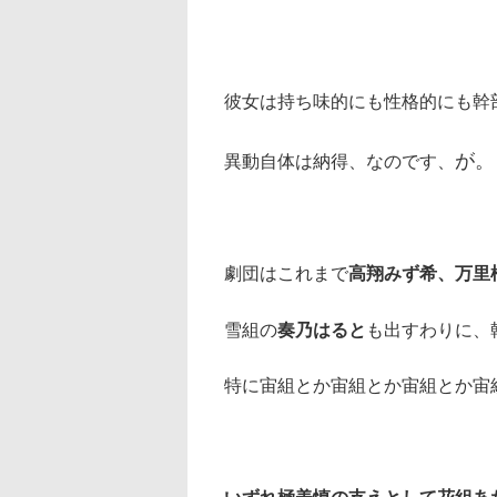
彼女は持ち味的にも性格的にも幹
が。
異動自体は納得、なのです、
劇団はこれまで
高翔みず希、万里
雪組の
奏乃はると
も出すわりに、
特に宙組とか宙組とか宙組とか宙