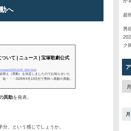
か
動へ
超
男
2
ク
いて | ニュース | 宝塚歌劇公式
ア
.jp/news/20251108_004.html
組替え（異動）を決定しましたのでお知らせいた
祐・・・2026年4月13日付で専科へ異動※異動後
演は未定です。
の異動
を発表。
月
半分、という感じでしょうか。