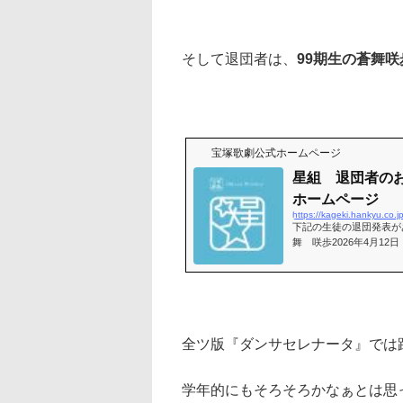
そして退団者は、
99期生の蒼舞咲
宝塚歌劇公式ホームページ
星組 退団者のお知
ホームページ
https://kageki.hankyu.co
下記の生徒の退団発表
舞 咲歩2026年4月
全ツ版『ダンサセレナータ』では
学年的にもそろそろかなぁとは思