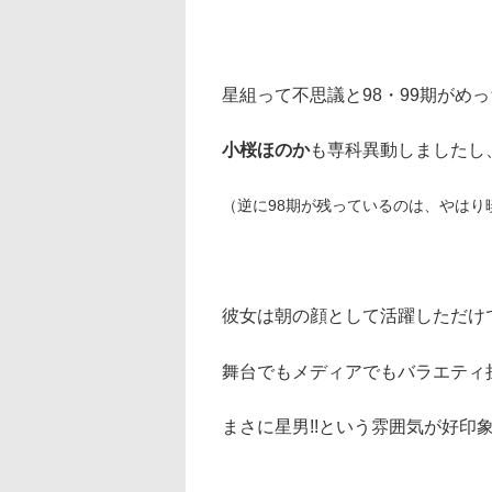
星組って不思議と98・99期がめ
小桜ほのか
も専科異動しましたし
（逆に98期が残っているのは、やはり
彼女は朝の顔として活躍しただけ
舞台でもメディアでもバラエティ
まさに星男!!という雰囲気が好印