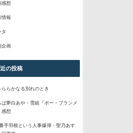
劇感想
新情報
ータ
別企画
近の投稿
うららかなる別れのとき
らば夢白あや・雪組『ボー・ブランメ
』感想
2番手羽根という人事爆弾・聖乃あす