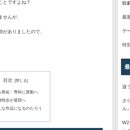
ことですよね？
観
ませんが、
最
デ
動がありましたので、
特
最
目次
波
ろ香祐・専科に異動へ
舞咲歩が退団へ
さ
んな作品になるのだろう
ル
W