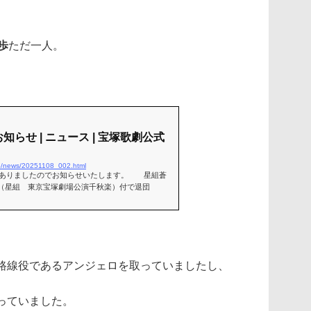
歩
ただ一人。
らせ | ニュース | 宝塚歌劇公式
.jp/news/20251108_002.html
がありましたのでお知らせいたします。 星組蒼
12日（星組 東京宝塚劇場公演千秋楽）付で退団
路線役であるアンジェロを取っていましたし、
っていました。