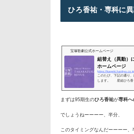
ひろ香祐・専科に異
宝塚歌劇公式ホームページ
組替え（異動）につ
ホームページ
https://kageki.hankyu.co
このたび、下記の通り、
します。 星組ひろ香 
に最初に出演する公
まずは95期生の
ひろ香祐
が
専科へ
でしょうねーーーー、半分、
このタイミングなんだーーーー、