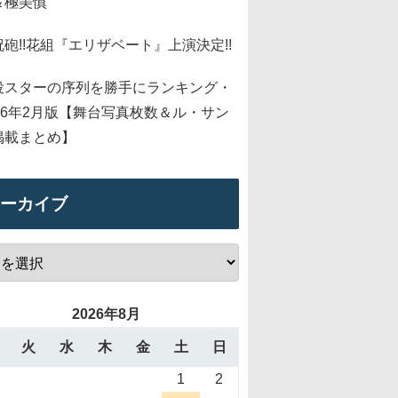
＆極美慎
祝砲!!花組『エリザベート』上演決定!!
役スターの序列を勝手にランキング・
026年2月版【舞台写真枚数＆ル・サン
掲載まとめ】
ーカイブ
2026年8月
火
水
木
金
土
日
1
2