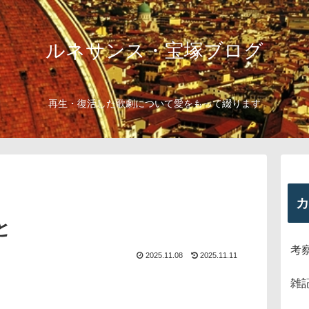
ルネサンス・宝塚ブログ
再生・復活した歌劇について愛をもって綴ります
カ
と
考
2025.11.08
2025.11.11
雑