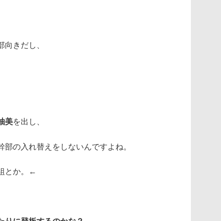
部向きだし、
柚美
を出し、
幹部の入れ替えをしないんですよね。
組とか。←