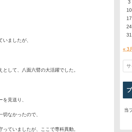
3
10
17
24
31
ていましたが、
« 3
えとして、八面六臂の大活躍でした。
プ
ーを見送り、
当
一切なかったので、
守っていましたが、ここで専科異動。