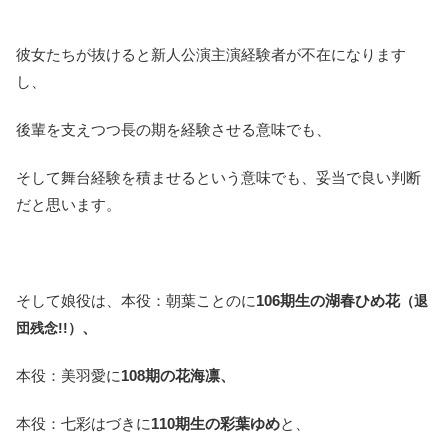
彼女たちが抜けると新人公演主演経験者が不在になります
し、
後輩を支えつつ長の期を経験させる意味でも、
そして舞台経験を積ませるという意味でも、妥当で良い判断
だと思います。
そして娘役は、本役：朝葉ことのに
106期生の湖春ひめ花
（退
、
団残念!!）
本役：美羽愛に
108期の花海凛、
本役：七彩はづきに
110期生の彩葉ゆめ
と、