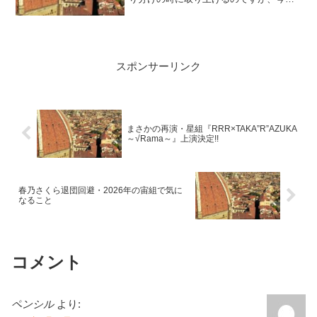
はこのタイミングで雑感をまとめたいと
思います。風間バウ・ヒロインはきよら
羽龍にまずは、風間柚乃主演のバウ公
演、『LOVE AND ALL THAT JAZZ』の
主要配役について、ヒロインは10...
スポンサーリンク
まさかの再演・星組『RRR×TAKA”R”AZUKA
～√Rama～』上演決定!!
春乃さくら退団回避・2026年の宙組で気に
なること
コメント
ペンシル
より: