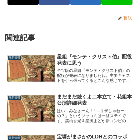
蒼汰
関連記事
星組『モンテ・クリスト伯』配役
最新情報
発表に思う
全ツ版の星組『モンテ・クリスト伯』の
配役が発表になりましたね。主要キャス
トを引っ張ってくるとこんな感じです。
役名星組版宙組版エドモン・ダンテス／
モンテ・クリスト伯礼真琴凰稀かなめメ
ルセデス（エドモンの婚約者）舞空瞳実
まだまだ続くよ二本立て・花組本
最新情報
咲凜音ダングラール（モレル海運の会計
公演詳細発表
士）輝咲玲央悠未ひろベルツッチオ（ダ
ンテスの家令...
はい、みなさーん!!「エリザじゃねー
の？」というツッコミは一旦ステイで
す。笑柚香光＆星風まどか新コンビの大
劇場お披露目公演の詳細が発表されまし
た!!公演情報【宝塚大劇場／東京宝塚劇場
公演】忠臣蔵ファンタジー『元禄バロッ
宝塚がまさかのLDHとのコラボ
最新情報