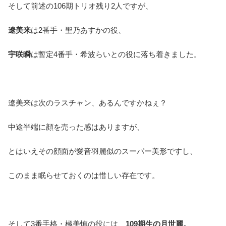
そして前述の106期トリオ残り2人ですが、
遼美来
は2番手・聖乃あすかの役、
宇咲瞬
は暫定4番手・希波らいとの役に落ち着きました。
遼美来は次のラスチャン、あるんですかねぇ？
中途半端に顔を売った感はありますが、
とはいえその顔面が愛音羽麗似のスーパー美形ですし、
このまま眠らせておくのは惜しい存在です。
そして3番手格・極美慎の役には、
109期生の月世麗。