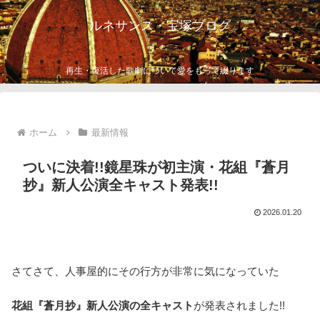
ルネサンス・宝塚ブログ
再生・復活した歌劇について愛をもって綴ります
ホーム
最新情報
ついに決着!!鏡星珠が初主演・花組『蒼月
抄』新人公演全キャスト発表!!
2026.01.20
さてさて、人事屋的にその行方が非常に気になっていた
花組『蒼月抄』新人公演の全キャスト
が発表されました!!