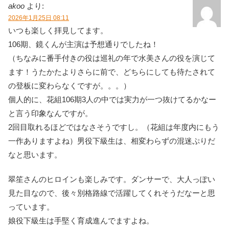
akoo
より:
2026年1月25日 08:11
いつも楽しく拝見してます。
106期、鏡くんが主演は予想通りでしたね！
（ちなみに番手付きの役は巡礼の年で水美さんの役を演じて
ます！うたかたよりさらに前で、どちらにしても待たされて
の登板に変わらなくですが。。。）
個人的に、花組106期3人の中では実力が一つ抜けてるかなー
と言う印象なんですが。
2回目取れるほどではなさそうですし。（花組は年度内にもう
一作ありますよね）男役下級生は、相変わらずの混迷ぷりだ
なと思います。
翠笙さんのヒロインも楽しみです。ダンサーで、大人っぽい
見た目なので、後々別格路線で活躍してくれそうだなーと思
っています。
娘役下級生は手堅く育成進んでますよね。