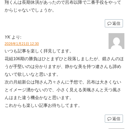
翔くんは長期休演があったので呂布以降で二番手役をやって
からじゃないでしょうか。
返信
YK
より:
2026年1月21日 12:30
いつも記事を楽しく拝見してます。
花組106期の勝負はひとまずひと段落しましたが、鏡さんのほ
うが手堅いのは分かりますが、静かな美を持つ遼さんも諦め
ないで欲しいなと思います。
次の月組新公は翔さん乃々さんに予想で。呂布は大きくない
とイメージ湧かないので、小さく見える美颯さんと天つ風さ
んはまた違う機会かなと思います。
これからも楽しい記事お待ちしてます。
返信