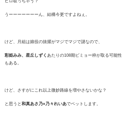
ヒロ取っちゃう？
うーーーーーーーん、結構今更ですよねぇ。
けど、月組は娘役の抜擢がマジでマジで謎なので、
彩姫みみ、星丘しずく
あたりの108期ビミョー枠が取る可能性
もある。
けど、さすがにこれ以上微妙路線を増やさないかな？
と思うと
和真あさ乃×乃々れいあ
でベットします。