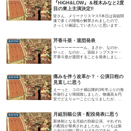
クロック』■作・演出：谷貴矢レビュー・
『HiGH&LOW』＆桜木みなと2度
アニバーサリー『The Fascinatio...
目の東上主演決定!!
皆さん、メリークリスマス!!本日は宙組関
連で多くの情報が解禁されましたので、
さっくり確認していきたいと思います。
桜木みなと・2度目の東上主演決定!!まず
は、桜木みなとが2度目の東上主演決定!!
公演情報【東京建物 Brillia HALL公演／梅
芹香斗亜・退団発表
最新情報
田芸術劇場シアター・ドラマシティ公
うーーーーーーーん、まさか、なのか、
演】ミュージカル・プレ...
やっと、なのか…。宙組トップスター・
芹香斗亜が退団することを発表しまし
た。芹香斗亜の退団発表に思う個人的に
は就任時点から彼女の任期は長くなく、
およそ4作とずっと予想していました。結
果的に暫定PAGAD、大階段、そして次作
痛みを伴う改革か？・公演日程の
最新情報
の合計3作。これが「最初から3作予定で
見直しに思う
きっち...
えーっと、コロナ禍以降約3年半ぶりの海
外旅行より帰国致しました。物価高＆円
安でどえりゃーことになりましたが、趣
味なんだからしょうがないっ!!来年からは
元の年2旅行ペースに戻せるといいな
ぁ…。アーンド、帰国後すぐに日プも観
月組別箱公演・配役発表に思う
最新情報
てました。（コメント欄で何度か触れて
新体制となる月組の別箱公演、それぞれ
頂き、ありがとうございます。）私の推
の配役が発表されましたね。いつもは振
し＆天寿...
り分けの時に取り上げるのですが、今回