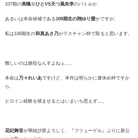
107期の
美颯りひとVS天つ風朱李
のバトルか、
あるいは本命候補である
109期生の翔ゆり愛
かですが、
私は106期生の
和真あさ乃
がラスチャン枠で取ると思います。
難しいのは娘役なんすよねぇ…。
本命は
乃々れいあ
ですけど、本作は明らかに箸休め枠ですか
ら、
ヒロイン経験を積ませるとはいまいち思えず…。
花妃舞音
が華純沙那よろしく、『フリューゲル』ぶりに新公