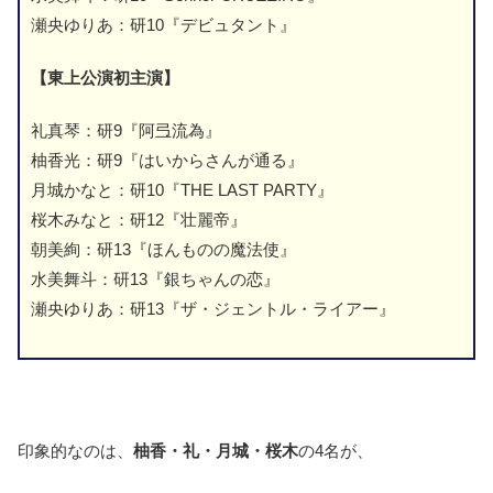
瀬央ゆりあ：研10『デビュタント』
【東上公演初主演】
礼真琴：研9『阿弖流為』
柚香光：研9『はいからさんが通る』
月城かなと：研10『THE LAST PARTY』
桜木みなと：研12『壮麗帝』
朝美絢：研13『ほんものの魔法使』
水美舞斗：研13『銀ちゃんの恋』
瀬央ゆりあ：研13『ザ・ジェントル・ライアー』
印象的なのは、
柚香・礼・月城・桜木
の4名が、