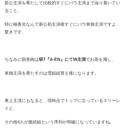
新公主演を果たして比較的すぐにバウ主演まで辿り着いてい
ること。
特に柚香光なんて新公初主演後すぐにバウ単独主演ですよ、
驚きです。
ちなみに朝美絢は
研7『A-EN』にてW主演
でお茶を濁し、
単独主演を果たすのは雪組組替え後になります。
東上主演にもなると、現時点でトップに立っているスリーレ
イと、
その他4人が後続組という序列が明確になっていますね。