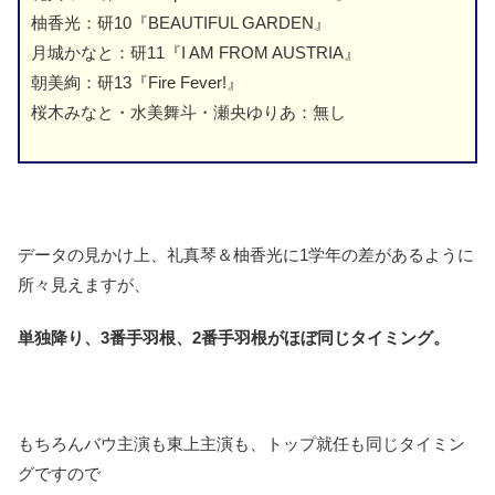
柚香光：研10『BEAUTIFUL GARDEN』
月城かなと：研11『I AM FROM AUSTRIA』
朝美絢：研13『Fire Fever!』
桜木みなと・水美舞斗・瀬央ゆりあ：無し
データの見かけ上、礼真琴＆柚香光に1学年の差があるように
所々見えますが、
単独降り、3番手羽根、2番手羽根がほぼ同じタイミング。
もちろんバウ主演も東上主演も、トップ就任も同じタイミン
グですので