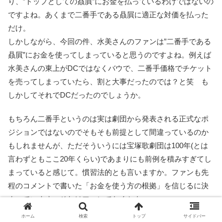
り、”トップとしての贔屓”にお金を払っているわけではないの
ですよね。あくまで二番手である贔屓に適正な対価を払った
だけ。
しかしながら、今回の件、水美さんのファンは”二番手である
贔屓”にお金を使ってしまっていると思うのですよね。例えば
水美さんの東上がDCではなくバウで、二番手価格でチケット
を売ってしまっていたら、割と大事だったのでは？と笑 も
しかしてそれでDCだったのでしょうか。
もちろん二番手というのは実は劇団から発表される正式なポ
ジションではないのでそもそも前提として間違っているのか
もしれませんが、ただそういうには宝塚歌劇団は100年(とは
言わずともここ20年くらい)であまりにも前例を積みすぎてし
まっていると感じて。慣習法的とも言いますか。ファンも先
程のコメントで書いた「お金を使う方の根拠」を信じるに決
まっています、それはファンでなくとも。
ホーム
検索
トップ
サイドバー