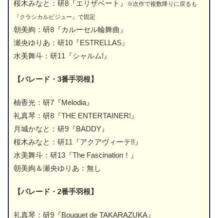
桜木みなと：研8『エリザベート』
※次作で複数降りに戻るも
『クラシカルビジュー』で固定
朝美絢：研8『カルーセル輪舞曲』
瀬央ゆりあ：研10『ESTRELLAS』
水美舞斗：研11『シャルム!』
【パレード・3番手羽根】
柚香光：研7『Melodia』
礼真琴：研8『THE ENTERTAINER!』
月城かなと：研9『BADDY』
桜木みなと：研11『アクアヴィーテ!!』
水美舞斗：研13『The Fascination！』
朝美絢＆瀬央ゆりあ：無し
【パレード・2番手羽根】
礼真琴：研9『Bouquet de TAKARAZUKA』