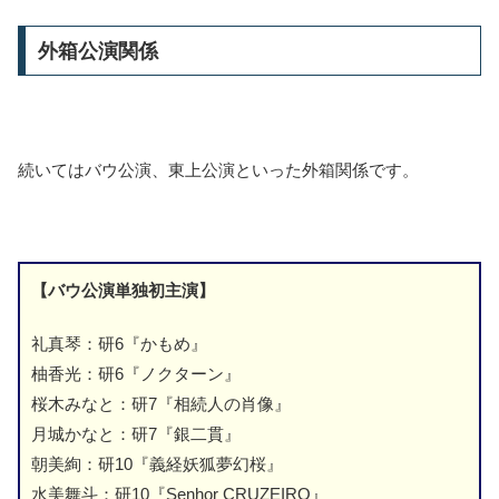
外箱公演関係
続いてはバウ公演、東上公演といった外箱関係です。
【バウ公演単独初主演】
礼真琴：研6『かもめ』
柚香光：研6『ノクターン』
桜木みなと：研7『相続人の肖像』
月城かなと：研7『銀二貫』
朝美絢：研10『義経妖狐夢幻桜』
水美舞斗：研10『Senhor CRUZEIRO』