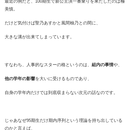
最近の例だと、100期生で新公主演一番乗りを果たしたのは極
美慎。
だけど気付けば聖乃あすかと風間柚乃との間に、
大きな溝が出来てしまっています。
すなわち、人事的なスターの格というのは、
組内の事情
や、
他の学年の影響
を大いに受けるものであり、
自身の学年内だけでは到底収まらない次元の話なのです。
じゃあなぜ95期生だけ期内序列という理論を持ち出している
のかと言えば、