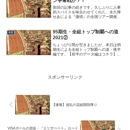
ン争奪戦か？！
っさり返せてしまうこと、でしょう。
続・やっぱり人事...
前回の記事の続きです。久しぶりに人事
的スパイスを味合わせてくれた、永久輝
せあによる『激情』の全国ツアー開催決
定の報。前回上演した珠城りょう主演の
全ツ版『激情』は、同時に当時トップ娘
役だった愛希れいかの帯同も発表されて
95期生・全組トップ制覇への道
考察
いました。逆に言えば、今回は同時にヒ
2021②
ロインが発表されていませんので、星風
まどかは帯同...
ちょっぴり間が空きましたが、本日は95
期生による全組トップ制覇への道・後半
編です。【前半のデータ編はコチラ】全
組制覇とは71期四天王のように同じタイ
ミングでトップに就任しているという意
味ではなく、あくまで別々のタイミング
で5組5名がトップに就任するという意
スポンサーリンク
味。花組は柚香光が、星組が礼真琴がト
ップの座...
【速報】波乱の花組階段降り
VISAガールの宿命・『エリザベート』カード