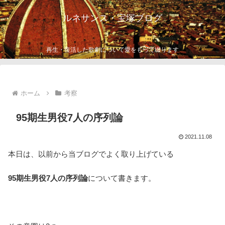
ルネサンス・宝塚ブログ
再生・復活した歌劇について愛をもって綴ります
ホーム
考察
95期生男役7人の序列論
2021.11.08
本日は、以前から当ブログでよく取り上げている
95期生男役7人の序列論
について書きます。