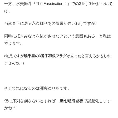
一方、水美舞斗『The Fascination！』での3番手羽根について
は、
当然直下に居る永久輝せあの影響が強いわけですが、
同時に桜木みなとを抜かさせないという意図もある、と私は
考えます。
(蛇足ですが
暁千星の3番手羽根フラグ
が立ったと言えるかもしれ
ませんね。)
そして気になるのは瀬央ゆりあです。
仮に序列を崩さないとすれば…
凪七瑠海登板
で誤魔化します
かね？