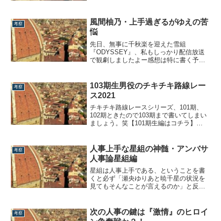
は暁千星、天飛華音の路線格に、娘役は
小桜ほのかと、当然ながら路線系が勢ぞ
ろい!!また、ひろ香祐、紫りらの同期枠に
風間柚乃・上手過ぎるがゆえの苦
考察
マブの夕渚りょう、天希ほまれ、可愛が
悩
って...
先日、無事に千秋楽を迎えた雪組
『ODYSSEY』、私もしっかり配信放送
で観劇しましたよー感想は特に書く予定
はありませんが。実は雪組の遠征ついで
に月組『グレート・ギャツビー』も拝見
していまして、感想は東京公演を見てか
103期生男役のチキチキ路線レー
考察
ら書こうと思っていたのですが、蓋を開
ス2021
けてみたら宝塚大劇場で公演出来たのは
わずか2週間弱...
チキチキ路線レースシリーズ、101期、
102期ときたので103期まで書いてしまい
ましょう。笑【101期生編はコチラ】
【102期生編はコチラ】97期、99期、101
期となぜか最近の奇数期は不遇という
か、まずはすんなりトップ娘役が一人出
人事上手な星組の神髄・アンバサ
考察
る、みたいな状況にならないですよね。
人事論星組編
（美園さくらがギリ）103期も例...
星組は人事上手である、ということを書
くと必ず「瀬央ゆりあと暁千星の状況を
見てもそんなことが言えるのか」と反論
コメントが（非承認含め）来るのです
が、正直、それは大局が見えていないと
言わざるを得ません。星組の人事上手の
次の人事の鍵は『激情』のヒロイ
考察
真骨頂、それは、綺城ひか理を花組にあ