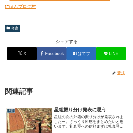
にほんブログ村
考察
シェアする
X
Facebook
はてブ
LINE
蒼汰
関連記事
星組振り分け発表に思う
考察
星組の次の外箱の振り分けが発表されま
したー。さっくり所感をまとめたいと思
います。礼真琴への信頼まずは礼真琴主
演の武道館公演『ANTHEM』から。男役