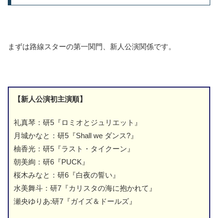
まずは路線スターの第一関門、新人公演関係です。
【新人公演初主演順】
礼真琴：研5『ロミオとジュリエット』
月城かなと：研5『Shall we ダンス?』
柚香光：研5『ラスト・タイクーン』
朝美絢：研6『PUCK』
桜木みなと：研6『白夜の誓い』
水美舞斗：研7『カリスタの海に抱かれて』
瀬央ゆりあ:研7『ガイズ＆ドールズ』