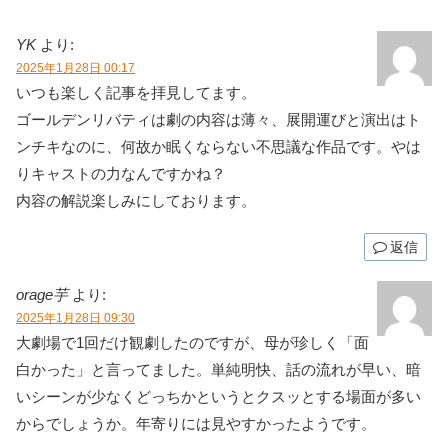
YK
より:
2025年1月28日 00:17
いつも楽しく記事を拝見してます。
ゴールデンリバティは劇の内容は薄々、展開運びと演出はト
ンチキなのに、何故か眠くならない不思議な作品です。やは
りキャストの力なんですかね？
内容の解説楽しみにしております。
返信
orage芋
より:
2025年1月28日 09:30
大劇場で1回だけ観劇したのですが、母が珍しく「面
白かった」と言ってました。単純明快、話の流れが早い、暗
いシーンが少なくどっちかというとクスッとする場面が多い
からでしょうか。年寄りには見やすかったようです。