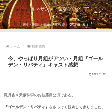
ルネサンス・宝塚ブログ
再生・復活した歌劇について愛をもって綴ります
ホーム
観劇感想
今、やっぱり月組がアツい・月組『ゴール
デン・リバティ』キャスト感想
2025.01.27
鳳月杏＆天紫珠李のお披露目公演である、
『ゴールデン・リバティ』
をさっそく観劇して参りました。