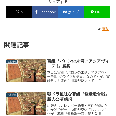
シェアする
X
Facebook
はてブ
LINE
蒼汰
関連記事
宙組『バロンの末裔／アクアヴィ
観劇感想
ーテ!!』感想
本日は宙組『バロンの末裔／アクアヴィ
ーテ!!』のライブ配信日。なのですが、実
は数ヶ月前から用事が決まっていて、見
られないはず、だったのです。ところ
が、その用事が思いのほか早く終わり、
こりゃ配信を見ろとの神のお告げやな!!と
朝ドラ風味な花組『鴛鴦歌合戦』
観劇感想
思いながら、急遽見ることが出来たので
新人公演感想
した。笑とはいえ前半30分は少しばかり
なが...
組替え→カレンダー発表と事件が続いた
おかげでだーいぶ間が空いてしまいまし
たが、花組『鴛鴦歌合戦』新人公演、ラ