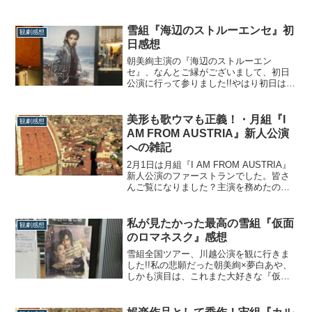
イブ配信で観ました!!既に本公演を見てお
りますのでキャスト陣を中心に感想を綴
っていきます。【本公演の感想はコチ
雪組『海辺のストルーエンセ』初
観劇感想
ラ】主要キャスト感想最近は各組新人公
日感想
演のクオリティがとても高く、それは以
前に比べ路...
朝美絢主演の『海辺のストルーエン
セ』、なんとご縁がございまして、初日
公演に行って参りました!!やはり初日は特
別ですね、客席の緊張感が違いますし、
まさか入口に普通に木場理事長が居ると
は思いませんでした。笑観劇しての感
美形も歌ウマも正義！・月組『I
観劇感想
想、つらつらと綴っていきたいと思いま
AM FROM AUSTRIA』新人公演
す。※2/3くらいネタバレしていますので
への雑記
要注意!!...
2月1日は月組『I AM FROM AUSTRIA』
新人公演のファーストランでした。皆さ
んご覧になりました？主演を務めたのは
管理人masaさんが最近気になってる若手
スターの英かおとだったこともあり、我
が家では指折り数えて放送を待ちわびて
私が見たかった最高の雪組『仮面
観劇感想
いたのです。で、見ました。想像以上に
のロマネスク』感想
楽しめました。おとめ片手にワ...
雪組全国ツアー、川越公演を観に行きま
した!!私の悲願だった朝美絢×夢白あや、
しかも演目は、これまた大好きな『仮面
のロマネスク』。これほどまでに神に感
謝したことはないかもしれない、最高の
組み合わせを無事見届けられました。私