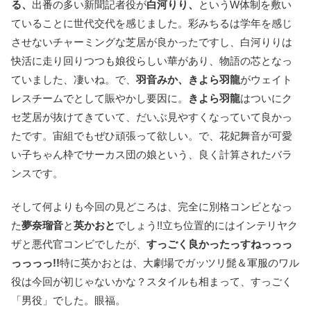
る、
出番の多い新聞記者役が
白河りり、
というW体制を敷い
ていることに世代交代を感じました。彩みちるは学年を感じ
させないチャーミングな芝居が良かったですし、白河りりは
快活に走り回りつつも娘役らしい華があり、物語の芯となっ
ていました、凄いね。で、
羽音みか、きよら羽龍
がウェイト
レスチームでとして賑やかし要因に。
きよら羽龍
はついにク
セ芝居が抜けてきていて、だいぶ見やすくなっていて良かっ
たです。宙組でもぜひ頑張って欲しい。で、花妃舞音が可愛
い子ちゃん枠でサーカス団の娘という、良く計算されたバラ
ンスです。
そして何よりも今回の見どころは、完全に別格コンビとなっ
た
夢奈瑠音
と
英かおと
でしょう!!立ち位置的にはインテリヤク
ザと悪代官コンビでしたが、
すっごく良かったっすねっっっ
っっっっ!!
特に英かおとは、大劇場でガッツリ髭＆軍服のワル
役は今回が初じゃないかな？スタイルも相まって、すっごく
「男役」でした。眼福。