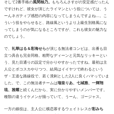
そして2番手格の
風間柚乃。
もちろんさすがの安定感だったん
ですけれど、彼女が演じたライマンという役については、う
ーんネガティブ感想の内容になってしまうんですよね…。こ
ういう役をやらせると、路線風というより上級生別格風にな
ってしまうのが気になるところですが、これも彼女の魅力な
のでしょう。
で、
礼華はる＆彩海せら
が演じる無法者コンビは、出番も目
立つ具合も完全同格。粗野なディーンと元気なリッキーとい
う、見た目通りの設定で分かりやすかったですね。最初は主
人公とボコスカやりつつ、結局はイイヤツで終わるという
ザ・王道な路線役で、若く溌剌とした2人に良くハマっていま
した。で、この無法者チームは
瑠皇りあ、七城雅、一輝翔
琉、雅耀
と続くんだから、実に分かりやすいメンバーです。
種類の違うイケメンが揃っていて、うーん、ゴージャス。
一方の娘役は、主人公に横恋慕するウェイトレスが
彩みち