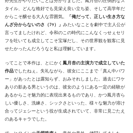
野先生がやりたいことは分かりました。鳳月杏の圧倒的なス
タイル、どんな格好でも見栄え良い立ち姿、そして高学年だ
からこそ醸せる大人な雰囲気。
「俺だって、正しい生き方な
んざ分からないのさ（ﾌｯ）」
みたいなことを劇中で主人公が
言ってましたけれど、令和のこの時代にこんなくっせぇセリ
フを吐いても成立してこそ宝塚だし、その世界観を観客に見
せたかったんだろうなと私は理解しています。
ってことで本作は、とにかく
鳳月杏の主演力で成立していた
作品
でしたねぇ。失礼ながら、彼女にここまで「真ん中パワ
ー」があったとは露知らず、おみそれしました。過去にワケ
ありの影ある男というのは、彼女のようにある一定の経験が
あるからこそ魅力的に表現出来るものであり、かつ鳳月杏ら
しい優しさ、洗練さ、シックさといった、様々な魅力が溶け
合ってジェシーという役が生成されていて、非常に見ごたえ
のあるキャラでした。