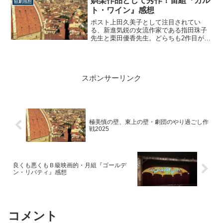
娯楽作品として秀作！宙組『カル
観劇感想
の感想を綴っていきます。朝美ヴァルモ
ト・ワイン』感想
ンが見られて、神に感謝『仮面のロマネ
スク』は...
ポスト上田久美子として注目されてい
る、新進気鋭の女流作家である指田珠子
先生と栗田優香先生。どらちも2作目がほ
ぼ同時期に池袋のブリリアホールにて上
演、指田先生の『冬霞の巴里』はご縁が
あって見に行けたので、栗田先生の『カ
ルト・ワイン』も絶対に観に行きたいと
スポンサーリンク
思っていたのですが、無事にその夢が叶
いました!!...
極美慎の壁、東上の壁・劇団のやり過ごし作
戦2025
良くも悪くもＢ級映画的・月組『ゴールデ
ン・リバティ』感想
コメント