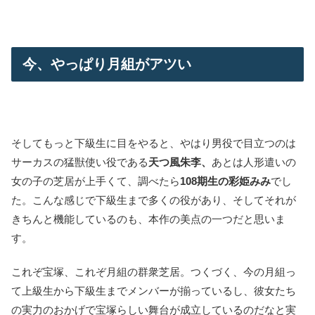
今、やっぱり月組がアツい
そしてもっと下級生に目をやると、やはり男役で目立つのは
サーカスの猛獣使い役である
天つ風朱李、
あとは人形遣いの
女の子の芝居が上手くて、調べたら
108期生の彩姫みみ
でし
た。こんな感じで下級生まで多くの役があり、そしてそれが
きちんと機能しているのも、本作の美点の一つだと思いま
す。
これぞ宝塚、これぞ月組の群衆芝居。つくづく、今の月組っ
て上級生から下級生までメンバーが揃っているし、彼女たち
の実力のおかげで宝塚らしい舞台が成立しているのだなと実