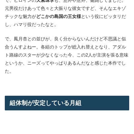
で、ヒロインの
天紫珠李
も、意外や意外、健闘してました。
元男役だけあって色々と大振りな彼女ですど、そんなエキゾ
チックな魅力が
どこかの島国の王女様
という役にピッタリだ
し、ハマリ役だったなと。
で、鳳月杏との並びが、良く分からないんだけど不思議と似
合うんすよねー。各組のトップが総入れ替えとなり、アダル
ト路線のスターが少なくなった今、この2人が主演を張る意味
というか、ニーズってやっぱりあるんだなと感じた本作でし
た。
組体制が安定している月組