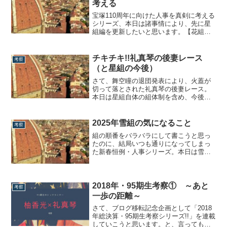
考える
宝塚110周年に向けた人事を真剣に考える
シリーズ、本日は諸事情により、先に星
組編を更新したいと思います。【花組
編】【月組編】続々・トップオブトップ
への道礼真琴のトップ就任時、私は任期
10作の長期と予想しました。この「10
チキチキ!!礼真琴の後妻レース
考察
作」とはどこから根拠が来ているかとい
（と星組の今後）
いますと、偉大なるトップオブトップで
あった明...
さて、舞空瞳の退団発表により、火蓋が
切って落とされた礼真琴の後妻レース。
本日は星組自体の組体制を含め、今後に
ついて考えていきます。選択肢はほぼ一
択？まず、大本命は105期生の詩ちづる。
…というか、ほぼ選択肢は彼女しかいな
2025年雪組の気になること
考察
いのでは？彼女は花の105期生の1人にし
組の順番をバラバラにして書こうと思っ
て、ヒガシマルガールというスポンサー
たのに、結局いつも通りになってしまっ
持ち...
た新春恒例・人事シリーズ。本日は雪組
編です。ちなみに去年書いていたこと
は、・後任は朝美絢で決定で夢白あやは
続投、気になるのは添い遂げ4作か後妻を
迎えるのか？・後妻候補は音彩唯を外に
2018年・95期生考察① ～あと
考察
出し、美羽愛か詩ちづるか？・縣千は鮮
一歩の距離～
度問題もある...
さて、ブログ移転記念企画として「2018
年総決算・95期生考察シリーズ!!」を連載
していこうと思います。と、言っても残