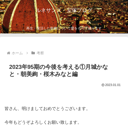
ルネサンス・宝塚ブログ
再生・復活した歌劇について愛をもって綴ります
ホーム
考察
2023年95期の今後を考える①月城かな
と・朝美絢・桜木みなと編
2023.01.01
皆さん、明けましておめでとうございます。
今年もどうぞよろしくお願い致します。