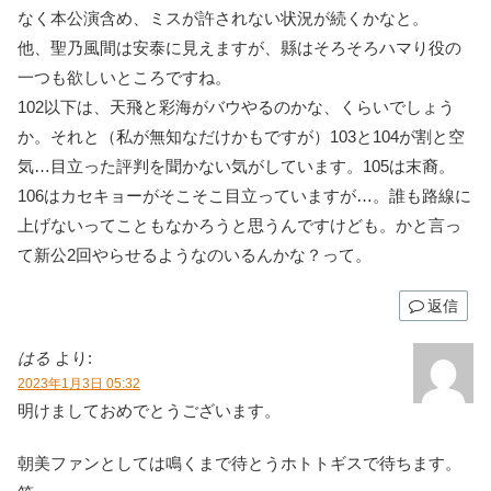
なく本公演含め、ミスが許されない状況が続くかなと。
他、聖乃風間は安泰に見えますが、縣はそろそろハマり役の
一つも欲しいところですね。
102以下は、天飛と彩海がバウやるのかな、くらいでしょう
か。それと（私が無知なだけかもですが）103と104が割と空
気…目立った評判を聞かない気がしています。105は末裔。
106はカセキョーがそこそこ目立っていますが…。誰も路線に
上げないってこともなかろうと思うんですけども。かと言っ
て新公2回やらせるようなのいるんかな？って。
返信
はる
より:
2023年1月3日 05:32
明けましておめでとうございます。
朝美ファンとしては鳴くまで待とうホトトギスで待ちます。