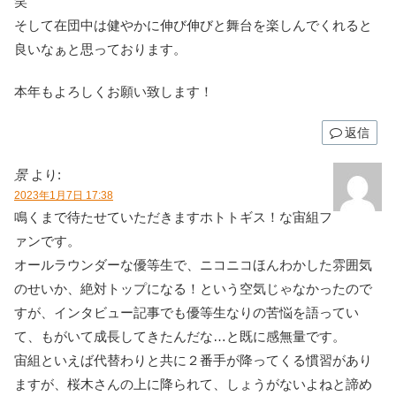
笑
そして在団中は健やかに伸び伸びと舞台を楽しんでくれると
良いなぁと思っております。
本年もよろしくお願い致します！
返信
景
より:
2023年1月7日 17:38
鳴くまで待たせていただきますホトトギス！な宙組フ
ァンです。
オールラウンダーな優等生で、ニコニコほんわかした雰囲気
のせいか、絶対トップになる！という空気じゃなかったので
すが、インタビュー記事でも優等生なりの苦悩を語ってい
て、もがいて成長してきたんだな…と既に感無量です。
宙組といえば代替わりと共に２番手が降ってくる慣習があり
ますが、桜木さんの上に降られて、しょうがないよねと諦め