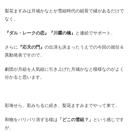
梨花ますみは月城かなとが雪組時代の組長で縁があるだけで
なく、
『ダル・レークの恋』『川霧の橋』
と連続でサポート、
さらに
『応天の門』
の出演も決まったうえでの今回の就任＆
異動発表ですので、
劇団が月組を人気組に引き上げた月城かなと様様なのがよく
分かると思います。
彩海せら、彩みちるに続き、梨花ますみまでやって来て、
和物をバリバリ演ずる様は
「どこの雪組？」
という感じです
が、