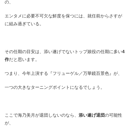
の、
エンタメに必要不可欠な鮮度を保つには、就任前からさすが
に組み過ぎている。
その任期の目安は、添い遂げでないトップ娘役の任期に多い
4
作
だと思います。
つまり、今年上演する『フリューゲル／万華鏡百景色』が、
一つの大きなターニングポイントになるでしょう。
ここで海乃美月が退団しないのなら、
添い遂げ退団
の可能性
が、