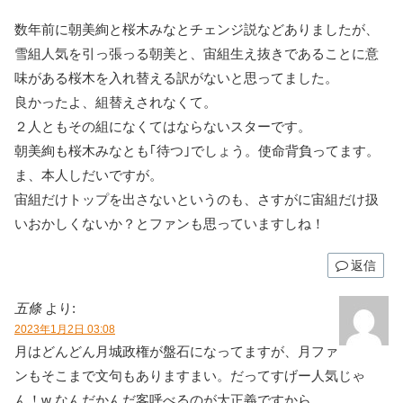
数年前に朝美絢と桜木みなとチェンジ説などありましたが、
雪組人気を引っ張っる朝美と、宙組生え抜きであることに意
味がある桜木を入れ替える訳がないと思ってました。
良かったよ、組替えされなくて。
２人ともその組になくてはならないスターです。
朝美絢も桜木みなとも｢待つ｣でしょう。使命背負ってます。
ま、本人しだいですが。
宙組だけトップを出さないというのも、さすがに宙組だけ扱
いおかしくないか？とファンも思っていますしね！
返信
五條
より:
2023年1月2日 03:08
月はどんどん月城政権が盤石になってますが、月ファ
ンもそこまで文句もありますまい。だってすげー人気じゃ
ん！w なんだかんだ客呼べるのが大正義ですから。