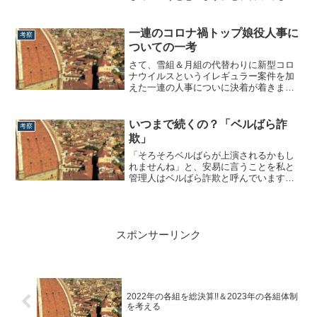
り1ヶ月ありますから途中で何か大きな変
化があったら笑ってやってください。笑
第1回の本日は、95期生で現在正2番手を
一連のコロナ禍トップ娘役人事に
考察
務める柚香光と礼真琴の2人についてで
ついての一考
す。花組の正2番手・柚香光◆柚香...
さて、雪組＆月組の代替わりに新型コロ
ナウイルスというイレギュラー案件を加
えた一連の人事についに決着が着きまし
たね。本日は答え合わせ編というか、一
連の人事で思った個人的な空想を書いて
いきます。※本稿は特定の出演者の人事
いつまで続くの？「ベルばら詐
考察
情報について、あたかも事実であるかの
欺」
ような表現で事実でない情報を拡散する
意図はありま...
「そろそろベルばらが上演されるかもし
れませんね」と、安易に言うことを私と
管理人はベルばら詐欺と呼んでいます。
だってさー、上演するする言われ続けて
早数年。全然上演せーへんやん？初めて
の宝塚はベルばら!!と決めている初心者さ
んが居るとしたら、勘違いさせているの
スポンサーリンク
ではと心配になるくらいですよ。体感だ
と、ここ...
2022年の各組を総決算!!＆2023年の各組体制
を考える