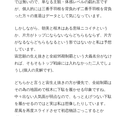
では無いので、単なる主観・体感レベルの戯れ言です
が、個人的には三番手羽根を背負わず二番手羽根を背負
った方々の進退はデータとして気になっています。
しかしながら、朝美と桜木はある意味ニコイチという
か、片方がトップにならないならどちらもならず、片方
がなるならどちらもなるという形ではないかと私は予想
しています。
宙悲願の生え抜きと全組95期制覇という大義名分がなけ
れば、そもそもトップ戦線には入れなかった二人でしょ
うし(個人の見解です)。
どちらかと言うと宙生え抜きの方が優先で、全組制覇は
その為の地固めで桜木に下駄を履かせる印象ですね。
中々出ない人気面が弱点なので、もっとえげつない下駄
を履かせるのではと実は私は想像したりしています。
星風を再度スライドさせて初恋物語ごっこするとか