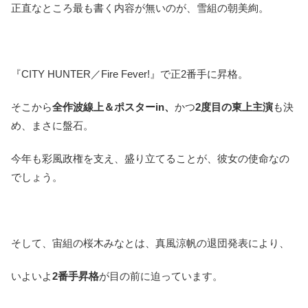
正直なところ最も書く内容が無いのが、雪組の朝美絢。
『CITY HUNTER／Fire Fever!』で正2番手に昇格。
そこから
全作波線上＆ポスターin、
かつ
2度目の東上主演
も決
め、まさに盤石。
今年も彩風政権を支え、盛り立てることが、彼女の使命なの
でしょう。
そして、宙組の桜木みなとは、真風涼帆の退団発表により、
いよいよ
2番手昇格
が目の前に迫っています。