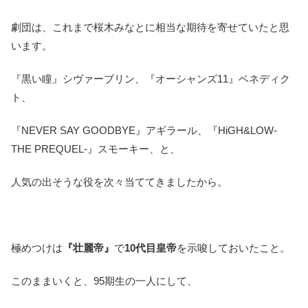
劇団は、これまで桜木みなとに相当な期待を寄せていたと思
います。
『黒い瞳』シヴァーブリン、『オーシャンズ11』ベネディク
ト、
『NEVER SAY GOODBYE』アギラール、『HiGH&LOW-
THE PREQUEL-』スモーキー、と、
人気の出そうな役を次々当ててきましたから。
極めつけは
『壮麗帝』
で
10代目皇帝
を示唆しておいたこと。
このままいくと、95期生の一人にして、