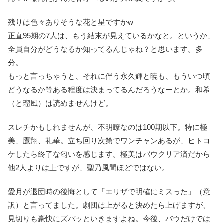
残りは色々ありそうな花と星ですかw
正直95期の7人は、もう結末が見えているかなと。というか、
全員自分がどうなるか知ってるんじゃね？と思います。多
分。
もっと言っちゃうと、それに伴う永久輝と暁も、もういつ頃
どうなるか等ある程度は決まってるんだろうなーとか。和希
（と瑠風）は読めませんけど。
スレチかもしれませんが、不明瞭なのは100期以下。特に極
美、鷹翔、礼華。立ち回り次第でワンチャンあるが、ヒトコ
ケしたら終了な匂いを感じます。極美はバウクリア済だから
他2人よりは上ですが、聖乃風間ほどではない。
愛月が退団時の後悔として「エリザで明確にミスった」（意
訳）と言ってました。劇団は上がると決めたら上げますが、
見切りも豪快にズバッといきますよね。今後、バウだけでは