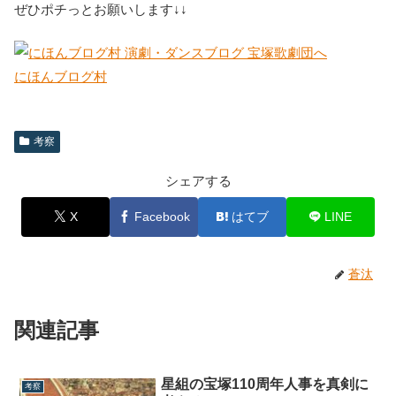
ぜひポチっとお願いします↓↓
にほんブログ村
考察
シェアする
X
Facebook
はてブ
LINE
蒼汰
関連記事
星組の宝塚110周年人事を真剣に
考察