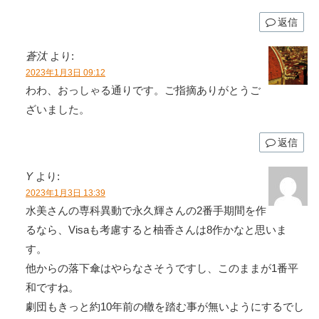
返信
蒼汰
より:
2023年1月3日 09:12
わわ、おっしゃる通りです。ご指摘ありがとうご
ざいました。
返信
Y
より:
2023年1月3日 13:39
水美さんの専科異動で永久輝さんの2番手期間を作
るなら、Visaも考慮すると柚香さんは8作かなと思いま
す。
他からの落下傘はやらなさそうですし、このままが1番平
和ですね。
劇団もきっと約10年前の轍を踏む事が無いようにするでし