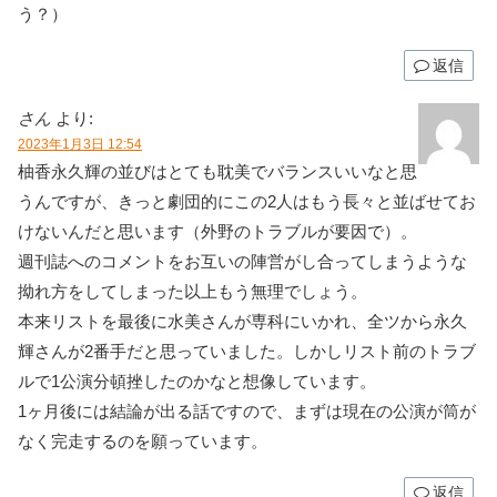
う？）
返信
さん
より:
2023年1月3日 12:54
柚香永久輝の並びはとても耽美でバランスいいなと思
うんですが、きっと劇団的にこの2人はもう長々と並ばせてお
けないんだと思います（外野のトラブルが要因で）。
週刊誌へのコメントをお互いの陣営がし合ってしまうような
拗れ方をしてしまった以上もう無理でしょう。
本来リストを最後に水美さんが専科にいかれ、全ツから永久
輝さんが2番手だと思っていました。しかしリスト前のトラブ
ルで1公演分頓挫したのかなと想像しています。
1ヶ月後には結論が出る話ですので、まずは現在の公演が筒が
なく完走するのを願っています。
返信