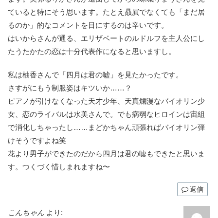
ていると特にそう思います。たとえ贔屓でなくても「まだ居
るのか」的なコメントを目にするのは辛いです。
はいからさんが通る、エリザベートのルドルフを主人公にし
たうたかたの恋は十分代表作になると思いますし。
私は柚香さんで「四月は君の嘘」を見たかったです。
さすがにもう制服姿はキツいか……？
ピアノが引けなくなった天才少年、天真爛漫なバイオリン少
女、恋のライバルは水美さんで。でも病弱なヒロインは宙組
で消化しちゃったし……まどかちゃん頑張ればバイオリン弾
けそうですよね笑
花より男子ができたのだから四月は君の嘘もできたと思いま
す。つくづく惜しまれますね〜
返信
こんちゃん
より: