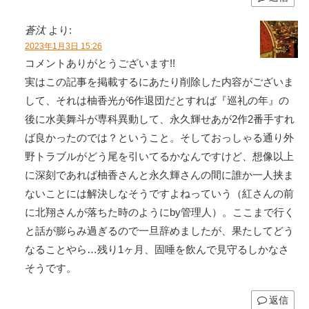
蒼汰
より:
2023年1月3日 15:26
コメントありがとうございます!!
実はこの記事を掲載するにあたり削除した内容がございま
して、それは柚香光が6作退団だとすれば『巡礼の年』の
後に水美舞斗が専科異動して、永久輝せあが2作2番手すれ
ば良かったのでは？ということ。そしておっしゃる通り外
野トラブルがどう尾を引いてるかなんですけど、想像以上
に深刻であれば柚香さんと永久輝さんの間に誰か一人挟ま
ないことには解決しなそうですよねっていう（紅さんの前
に北翔さんが落ちた時のようにby管理人）。ここまで行く
と話が膨らみ過ぎるので一旦辞めましたが、果たしてどう
なることやら…残り1ヶ月、固唾を飲んで見守るしかなさ
そうです。
返信