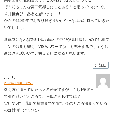
ぞ！前もこんな雰囲気感じたことある！と思っていたので、
音月桂再び…あると思います…！
からの110周年でお祭り騒ぎうやむや〜な流れに持っていきた
いでしょう。
新体制になれば2番手聖乃氏との並びが見目麗しいので他組フ
ァンの観劇も増え、VISAパワーで演目も充実するでしょうし
新規さん誘いやすい栄える組になると思います。
返信
.
より:
2023年1月3日 08:56
数え方が違っていたら大変恐縮ですが、もし1作残っ
て引き継いだところで、星風さん10作では？
宙組で5作、花組で鴛鴦までで4作、今のところ決まっている
のは計9作ですよね？