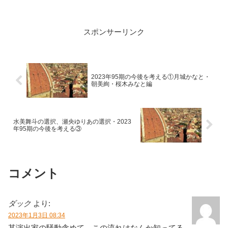
常に致命的であることが所以だったわけ
ですけど、も。でもね、ブログを始めて
からと言うものの、彼女に限らずですが
スポンサーリンク
舞台を見る際に...
2023年95期の今後を考える①月城かなと・
朝美絢・桜木みなと編
水美舞斗の選択、瀬央ゆりあの選択・2023
年95期の今後を考える③
コメント
ダック
より:
2023年1月3日 08:34
某演出家の騒動含めて、この流れはなんか知ってる