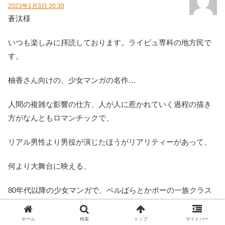
2023年1月3日 20:30
蒼汰様
いつも楽しみに拝読しております。ライビュ専科の地方民で
す。
柚香さん向けの、少女マンガの名作…
人間の複雑な影響の仕方、人が人に惹かれていく過程の描き
方がなんともロマンチックで、
リアル男性より男役が演じたほうがリアリティーがあって、
何より大舞台に映える、
80年代以降の少女マンガで、ベルばらとかポーの一族クラス
の、少年漫画好きにも名が知られた作品…少女漫画ファンの
間で有名な作品はあるのでしょうが、ドラゴンボールとかス
ホーム
検索
トップ
サイドバー