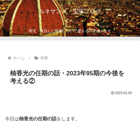
ルネサンス・宝塚ブログ
再生・復活した歌劇について愛をもって綴ります
ホーム
考察
柚香光の任期の話・2023年95期の今後を
考える②
2023.01.03
今日は
柚香光の任期の話
をします。