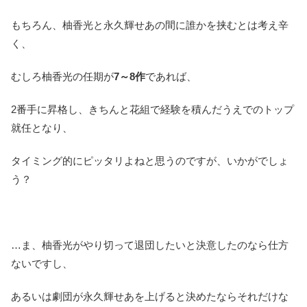
もちろん、柚香光と永久輝せあの間に誰かを挟むとは考え辛
く、
むしろ柚香光の任期が
7～8作
であれば、
2番手に昇格し、きちんと花組で経験を積んだうえでのトップ
就任となり、
タイミング的にピッタリよねと思うのですが、いかがでしょ
う？
…ま、柚香光がやり切って退団したいと決意したのなら仕方
ないですし、
あるいは劇団が永久輝せあを上げると決めたならそれだけな