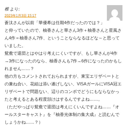
椎
より:
2023年1月3日 15:17
蒼汰さんが以前「華優希は任期4作だったのでは？」
と仰っていたので、柚香さんと華さん3作＋柚香さんと星風さ
ん4作＝柚香さん7作、ということならなるほどな～と思って
いました。
鴛鴦で退団とはやはり考えにくいですが、もし華さんが4作
→3作になったのなら、柚香さんも7作→6作になったのかもし
れません……？
他の方もコメントされておられますが、東宝エリザベートと
の兼ね合い、花組は添い遂げしない、VISAガールにVISA冠エ
リザベートで問題ない、辺りのコンボでどうにもならなかっ
たと考えるとある程度頷けはするんですよね……。
（ただやっぱり鴛鴦で退団は考えにくいんですよね……『オ
ールスターキャスト』を『柚香光体制の集大成』と読むんで
しょうかね……？）