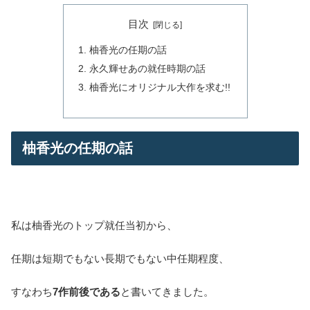
生の岐路に立つ頃合いです。そんな7人の今後について、改めて考えていきたいと思
います。 月城かなと：2023年気になるのはむしろ 年末にあった、水美舞斗専科異動
目次
＆劇団の不祥事事案の連続発表の影に隠れ、実はひっそり通達されていたのが、月
組新組長の発表。任命された...
柚香光の任期の話
永久輝せあの就任時期の話
柚香光にオリジナル大作を求む!!
柚香光の任期の話
私は柚香光のトップ就任当初から、
任期は短期でもない長期でもない中任期程度、
すなわち
7作前後である
と書いてきました。