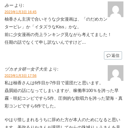
みー
より:
2023年1月3日 16:45
柚香さん主演で合いそうな少女漫画は、「のだめカン
タービレ」か「イタズラなKiss」かな。
前に少女漫画の売上ランキング見ながら考えてました！
任期の話でなくて申し訳ないんですけど…
返信
ヅカオタ研一女子大生
より:
2023年1月3日 17:56
私は柚香さんは6作目か7作目で退団だと思います。
贔屓組の話になってしまいますが、稼働率100％を誇った早
霧・咲妃コンビですら5作、圧倒的な歌唱力を誇った望海・真
彩コンビですら6作でした。
やはり惜しまれるうちに辞めた方が本人のためになると思い
ます。美弥るりかさんが退団してからの珠城りょうさんを見