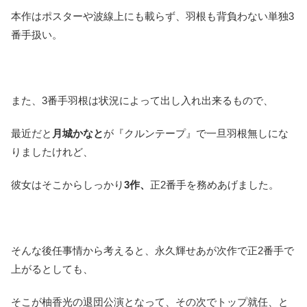
本作はポスターや波線上にも載らず、羽根も背負わない単独3
番手扱い。
また、3番手羽根は状況によって出し入れ出来るもので、
最近だと
月城かなと
が『クルンテープ』で一旦羽根無しにな
りましたけれど、
彼女はそこからしっかり
3作、
正2番手を務めあげました。
そんな後任事情から考えると、永久輝せあが次作で正2番手で
上がるとしても、
そこが柚香光の退団公演となって、その次でトップ就任、と