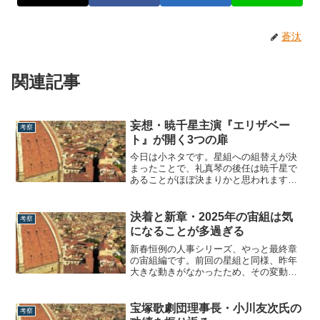
蒼汰
関連記事
妄想・暁千星主演『エリザベー
考察
ト』が開く3つの扉
今日は小ネタです。星組への組替えが決
まったことで、礼真琴の後任は暁千星で
あることがほぼ決まりかと思われます。
今気になるのは、果たして彼女がトップ
に立ったら一体どんな演目を上演するの
か、ということ。もっと言ってしまう
決着と新章・2025年の宙組は気
考察
と、思い出再演枠で新公主演を果たした
になることが多過ぎる
『エリザベート』を上演したら面白いの
になぁと個人的...
新春恒例の人事シリーズ、やっと最終章
の宙組編です。前回の星組と同様、昨年
大きな動きがなかったため、その変動で
今年は一気に様替わりすることになりそ
うなので、改めて今後について考えてい
きます。【組替え後の各組体制】 花組
宝塚歌劇団理事長・小川友次氏の
考察
月組雪組星組宙組トップ永久輝鳳月朝美