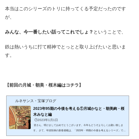
本当はこのシリーズのトリに持ってくる予定だったのです
が、
みんな、今一番したい話ってこれでしょ？
ということで、
鉄は熱いうちに打て精神でとっとと取り上げたいと思いま
す。
【前回の月城・朝美・桜木編はコチラ】
ルネサンス・宝塚ブログ
2023年95期の今後を考える①月城かなと・朝美絢・桜
木みなと編
🕒️2023年1月1日
皆さん、明けましておめでとうございます。今年もどうぞよろしくお願い致しま
す。 さて、年頭恒例の新春連載は、「2023年・95期の今後を考えるシリーズ」で
す。 これまで横並びで走り続けて来た95期生ですが、今年でついに研15。スター人