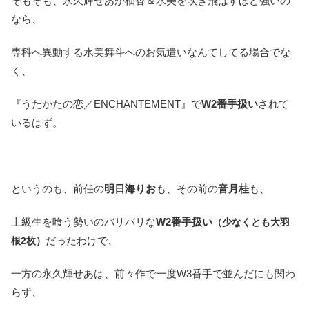
そもそも、永久輝せあが柚香＆水美を吹き飛ばすほど強いの
なら、
専科へ異動する水美舞斗へのお気遣いなんてしてる場合でな
く、
『うたかたの恋／ENCHANTEMENT』で
W2番手扱い
されて
いるはず。
というのも、前任の
明日海りお
も、その前の
音月桂
も、
上級生を喰う勢いのバリバリな
W2番手扱い
（少なくとも大羽
だったわけで、
根2枚）
一方の永久輝せあは、前々作で一度W3番手で並んだにも関わ
らず、