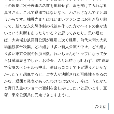
月の歌劇に次号表紙の名前を掲載せず、蓋を開けてみれば礼
真琴さん。これで退団ではないなら、わざわざなんで？と思
うからです。柚香光またはれいまいファンにはお引き取り願
って、新たな永久輝体制の花組を作った方がヘイトの傷が浅
いという判断もあったりする？と思ってみたり。思い返せ
ば、大劇場お披露目公演が延期に次ぐ延期。前代未聞の大劇
場無観客千秋楽。どの組より多い新人公演の中止。どの組よ
り多い東京公演の休演日数。れいちゃんがトップになってか
らは試練続きでした。お茶会、入り出待ちも叶わず、3年連続
で宝塚スペシャルも中止。演目もコロナで予定通りといかな
かった？と想像すると、ご本人が決断された可能性もあるの
かな。退団と発表があったわけではないし、今は、うたかた
と野口先生のショーの観劇を楽しみにしたいと思います。宝
塚、東京公演共に完走できますように。
返信