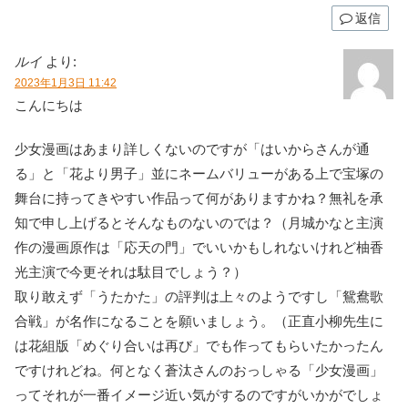
返信
ルイ
より:
2023年1月3日 11:42
こんにちは
少女漫画はあまり詳しくないのですが「はいからさんが通
る」と「花より男子」並にネームバリューがある上で宝塚の
舞台に持ってきやすい作品って何がありますかね？無礼を承
知で申し上げるとそんなものないのでは？（月城かなと主演
作の漫画原作は「応天の門」でいいかもしれないけれど柚香
光主演で今更それは駄目でしょう？）
取り敢えず「うたかた」の評判は上々のようですし「鴛鴦歌
合戦」が名作になることを願いましょう。（正直小柳先生に
は花組版「めぐり合いは再び」でも作ってもらいたかったん
ですけれどね。何となく蒼汰さんのおっしゃる「少女漫画」
ってそれが一番イメージ近い気がするのですがいかがでしょ