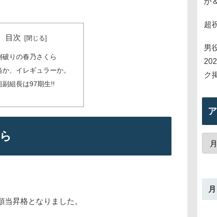
か
超
目次
男
例破りの春乃さくら
2
当か、イレギュラーか。
ク
副組長は97期生!!
ア
ら
月
順当昇格となりました。