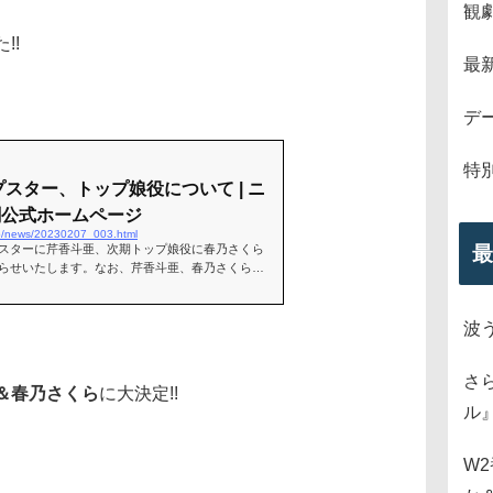
観
!!
最
デ
特
スター、トップ娘役について | ニ
歌劇公式ホームページ
.jp/news/20230207_003.html
最
スターに芹香斗亜、次期トップ娘役に春乃さくら
らせいたします。なお、芹香斗亜、春乃さくらの
披露目公演は、2023年7月23日に初日を迎
波
さ
＆春乃さくら
に大決定!!
ル
W