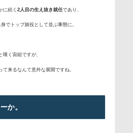
かに続く
2人目の生え抜き就任
であり、
出身でトップ娘役として並ぶ事態に。
と嘆く宙組ですが、
って来るなんて意外な展開ですね。
ラーか。