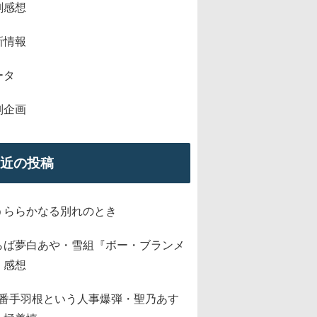
劇感想
新情報
ータ
別企画
近の投稿
うららかなる別れのとき
らば夢白あや・雪組『ボー・ブランメ
』感想
2番手羽根という人事爆弾・聖乃あす