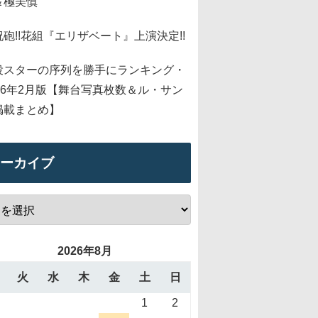
＆極美慎
祝砲!!花組『エリザベート』上演決定!!
役スターの序列を勝手にランキング・
026年2月版【舞台写真枚数＆ル・サン
掲載まとめ】
ーカイブ
2026年8月
火
水
木
金
土
日
1
2