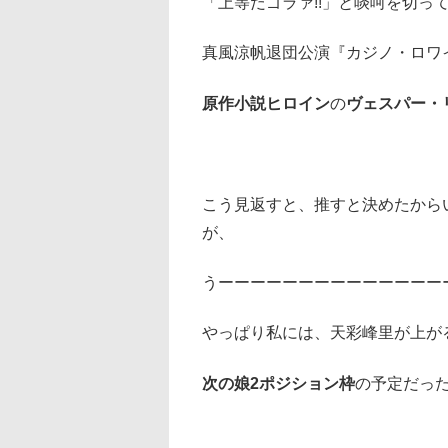
「上等だゴラァ!!」と啖呵を切っ
真風涼帆退団公演『カジノ・ロワ
原作小説ヒロイン
の
ヴェスパー・
こう見返すと、推すと決めたから
が、
うーーーーーーーーーーーーーー
やっぱり私には、天彩峰里が上が
次の娘2ポジション枠
の予定だっ