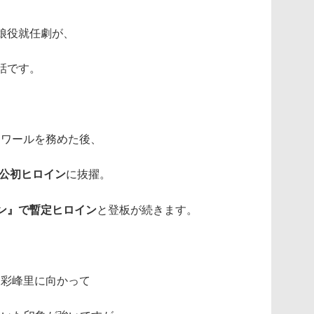
娘役就任劇が、
話です。
でエトワールを務めた後、
で新公初ヒロイン
に抜擢。
ン』で暫定ヒロイン
と登板が続きます。
天彩峰里に向かって