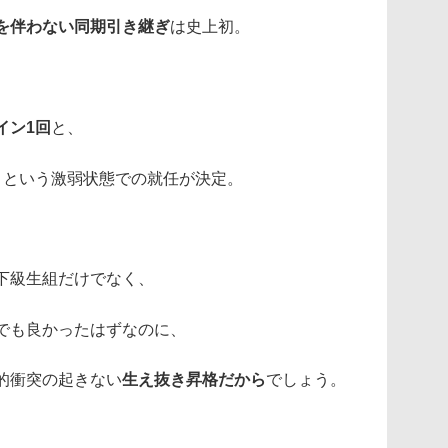
を伴わない同期引き継ぎ
は史上初。
イン1回
と、
、
という激弱状態での就任が決定。
下級生組だけでなく、
でも良かったはずなのに、
的衝突の起きない
生え抜き昇格だから
でしょう。