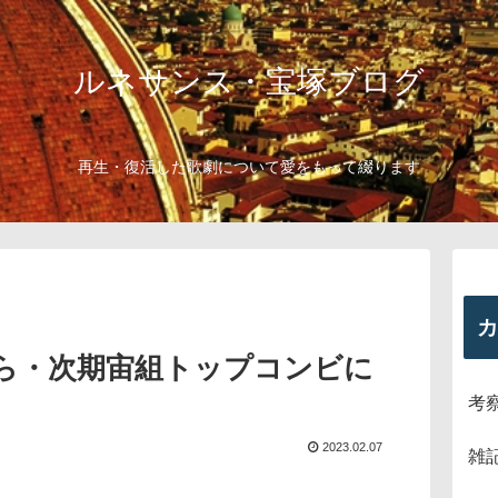
ルネサンス・宝塚ブログ
再生・復活した歌劇について愛をもって綴ります
カ
ら・次期宙組トップコンビに
考
2023.02.07
雑