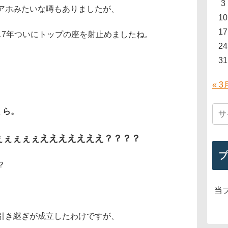
3
アホみたいな噂もありましたが、
10
17
17年ついにトップの座を射止めましたね。
24
31
« 3
くら。
ぇぇぇぇぇえええええええ？？？？
プ
？
当
引き継ぎが成立したわけですが、