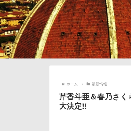
ホーム
最新情報
芹香斗亜＆春乃さく
大決定!!