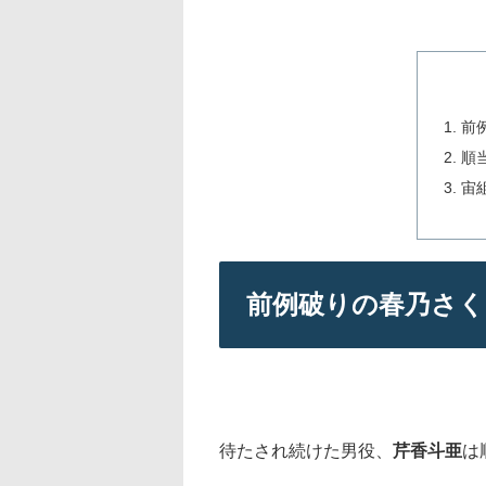
前
順
宙組
前例破りの春乃さく
待たされ続けた男役、
芹香斗亜
は