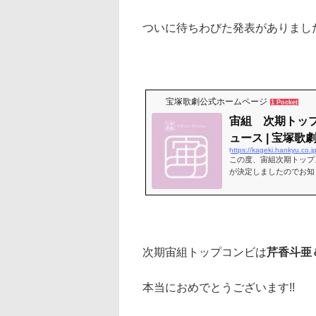
ついに待ちわびた発表がありました
宝塚歌劇公式ホームページ
1 Pocket
宙組 次期トップ
ュース | 宝塚
https://kageki.hankyu.co
この度、宙組次期トップ
が決定しましたのでお知
新トップコンビとしてのお
次期宙組トップコンビは
芹香斗亜
本当におめでとうございます!!