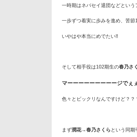
一時期はネバセイ退団などという
一歩ずつ着実に歩みを進め、苦節
いやはや本当にめでたい!!
そして相手役は102期生の
春乃さ
マーーーーーーーーージでぇ
色々とビックリなんですけど？？
まず
潤花→春乃さくら
という同期