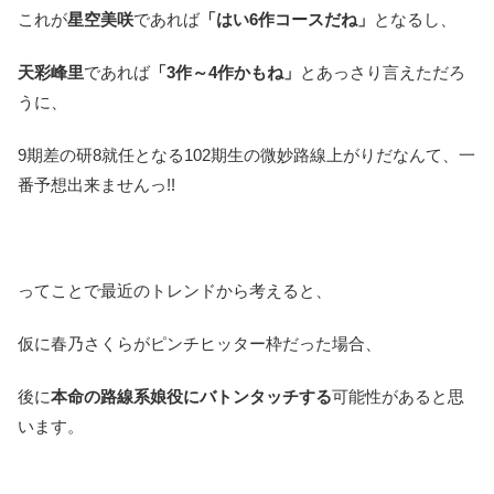
これが
星空美咲
であれば
「はい6作コースだね」
となるし、
天彩峰里
であれば
「3作～4作かもね」
とあっさり言えただろ
うに、
9期差の研8就任となる102期生の微妙路線上がりだなんて、一
番予想出来ませんっ!!
ってことで最近のトレンドから考えると、
仮に春乃さくらがピンチヒッター枠だった場合、
後に
本命の路線系娘役にバトンタッチする
可能性があると思
います。