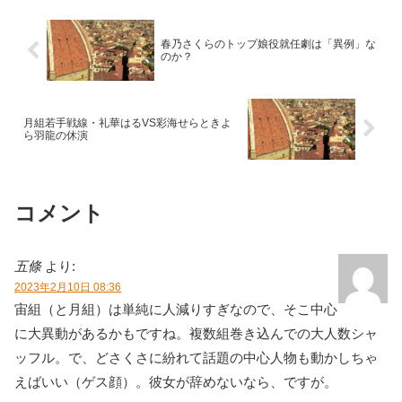
春乃さくらのトップ娘役就任劇は「異例」な
のか？
月組若手戦線・礼華はるVS彩海せらときよ
ら羽龍の休演
コメント
五條
より:
2023年2月10日 08:36
宙組（と月組）は単純に人減りすぎなので、そこ中心
に大異動があるかもですね。複数組巻き込んでの大人数シャ
ッフル。で、どさくさに紛れて話題の中心人物も動かしちゃ
えばいい（ゲス顔）。彼女が辞めないなら、ですが。