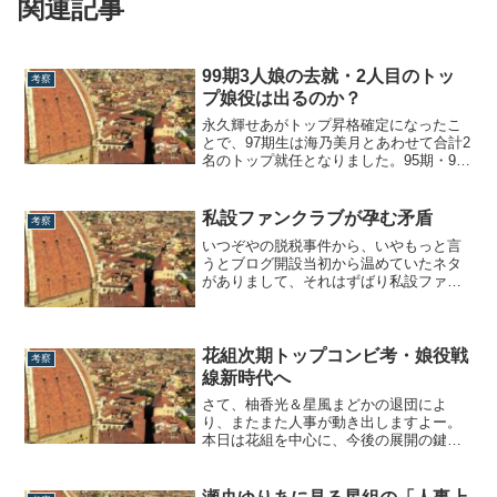
関連記事
99期3人娘の去就・2人目のトッ
考察
プ娘役は出るのか？
永久輝せあがトップ昇格確定になったこ
とで、97期生は海乃美月とあわせて合計2
名のトップ就任となりました。95期・96
期が早々にトップスターを複数名輩出し
たのに比べると、細く長い道のりを歩ん
だような印象がありますね。とはいえ98
私設ファンクラブが孕む矛盾
考察
期生は男役も娘役もたくさんの路線スタ
いつぞやの脱税事件から、いやもっと言
ーを生んだにも関わらず、トップになっ
うとブログ開設当初から温めていたネタ
た...
がありまして、それはずばり私設ファン
クラブとチケットにまつわる所見です。
最初に私たちの立場を明らかにしておく
と、執筆者の蒼汰はヅカFCに入っており
ませんが、運営者masaさんはガッツリ会
花組次期トップコンビ考・娘役戦
考察
活動をしております。そして蒼汰は以前
線新時代へ
に芸術...
さて、柚香光＆星風まどかの退団によ
り、またまた人事が動き出しますよー。
本日は花組を中心に、今後の展開の鍵に
ついて考えていきたいと思います。VISA
ガールの不思議なジンクスまず、皆さん
気になるであろう花組の次期トップスタ