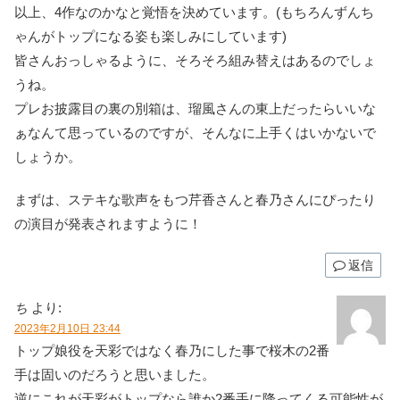
以上、4作なのかなと覚悟を決めています。(もちろんずんち
ゃんがトップになる姿も楽しみにしています)
皆さんおっしゃるように、そろそろ組み替えはあるのでしょ
うね。
プレお披露目の裏の別箱は、瑠風さんの東上だったらいいな
ぁなんて思っているのですが、そんなに上手くはいかないで
しょうか。
まずは、ステキな歌声をもつ芹香さんと春乃さんにぴったり
の演目が発表されますように！
返信
ち
より:
2023年2月10日 23:44
トップ娘役を天彩ではなく春乃にした事で桜木の2番
手は固いのだろうと思いました。
逆にこれが天彩がトップなら誰か2番手に降ってくる可能性が