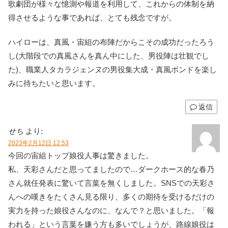
歌劇団が様々な憶測や報道を利用して、これからの体制を納
得させるような事であれば、とても残念ですが。
ハイローは、真風・宙組の布陣だからこその成功だったろう
し(大階段での真風さんを真ん中にした、男役陣は壮観でし
た)、職業人タカラジェンヌの男役集大成・真風ボンドを楽し
みに待ちたいと思います。
返信
せち
より:
2023年2月12日 12:53
今回の宙組トップ娘役人事は驚きました。
私、天彩さんだと思ってましたので…ダークホース的な春乃
さん就任発表に驚いて言葉を無くしました。SNSでの天彩さ
んへの嘆きをたくさん見る限り、多くの期待を受けるだけの
実力を持った娘役さんなのに、なんで？と思いました。「報
われる」という言葉を嫌う方も多いでしょうが、路線娘役は