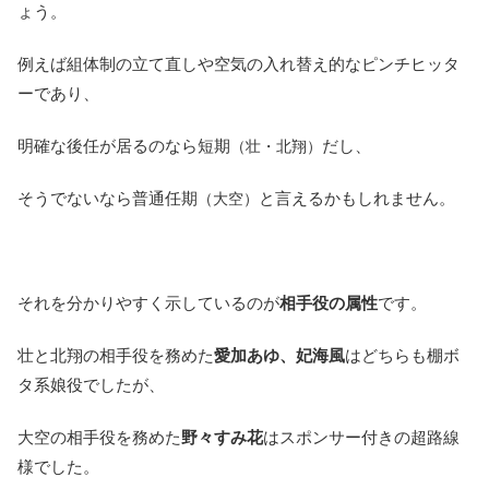
ょう。
例えば組体制の立て直しや空気の入れ替え的なピンチヒッタ
ーであり、
明確な後任が居るのなら短期
だし、
（壮・北翔）
そうでないなら普通任期
と言えるかもしれません。
（大空）
それを分かりやすく示しているのが
相手役の属性
です。
壮と北翔の相手役を務めた
愛加あゆ、妃海風
はどちらも棚ボ
タ系娘役でしたが、
大空の相手役を務めた
野々すみ花
はスポンサー付きの超路線
様でした。