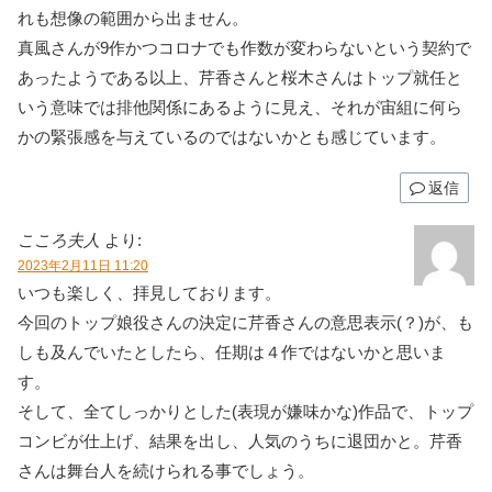
れも想像の範囲から出ません。
真風さんが9作かつコロナでも作数が変わらないという契約で
あったようである以上、芹香さんと桜木さんはトップ就任と
いう意味では排他関係にあるように見え、それが宙組に何ら
かの緊張感を与えているのではないかとも感じています。
返信
こころ夫人
より:
2023年2月11日 11:20
いつも楽しく、拝見しております。
今回のトップ娘役さんの決定に芹香さんの意思表示(？)が、も
しも及んでいたとしたら、任期は４作ではないかと思いま
す。
そして、全てしっかりとした(表現が嫌味かな)作品で、トップ
コンビが仕上げ、結果を出し、人気のうちに退団かと。芹香
さんは舞台人を続けられる事でしょう。