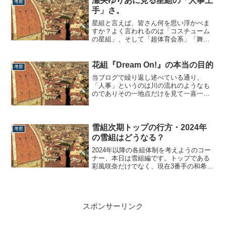
瀬央ゆりあに見る星組の「人事上
考察
ーは…、そりゃもちろん永久輝せあでし
手」さ。
ょう。花組に組替え後、敵を作らないよ
うゆっくり...
星組と言えば、皆さん何を思い浮かべま
すか？よく言われるのは「コスチューム
の星組」、そして「超体育会系」「舞台
技術よりもいかに目立つか」などなどそ
の特色が結構ハッキリしているイメージ
なのですが、私が思う星組の印象は5組の
花組『Dream On!』の本当の目的
考察
中で最も「人事上手」な組であるという
当ブログで繰り返し述べている通り、
こと。平成以降の宝塚史における様々な
「人事」というのは川の流れのようなも
人事的混乱...
のでありその一地点だけを見て一喜一憂
するのは意味がなく、最終到達地点にた
どり着いて、初めてその意味が分かるも
のだと思います。裏を返せば、当時何と
なく見逃していたことも、振り返った時
雪組次期トップの行方・2024年
考察
に「なるほど、そういうことだったの
の雪組はどうなる？
か」とその本当の...
2024年以降の各組体制を考えようのコー
ナー、本日は雪組編です。トップである
彩風咲奈だけでなく、現在3番手の和希そ
らの退団も決定項。来年以降、もしかし
たら激しく動き出す可能性は充分あると
思います。朝美絢と相手役の関係性トッ
プの退団が決まっている花組、月組、雪
スポンサーリンク
組は、それぞれ明確に正2番手スターが置
かれ...