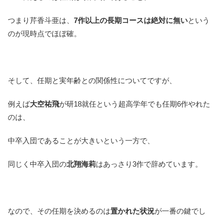
つまり芹香斗亜は、
7作以上の長期コースは絶対に無い
という
のが現時点でほぼ確。
そして、任期と実年齢との関係性についてですが、
例えば
大空祐飛
が研18就任という超高学年でも任期6作やれた
のは、
中卒入団であることが大きいという一方で、
同じく中卒入団の
北翔海莉
はあっさり3作で辞めています。
なので、その任期を決めるのは
置かれた状況
が一番の鍵でし