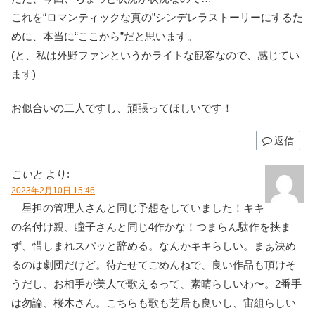
これを“ロマンティックな真の”シンデレラストーリーにするた
めに、本当に“ここから”だと思います。
(と、私は外野ファンというかライトな観客なので、感じてい
ます)
お似合いの二人ですし、頑張ってほしいです！
返信
こいと
より:
2023年2月10日 15:46
星担の管理人さんと同じ予想をしていました！キキ
の名付け親、瞳子さんと同じ4作かな！つまらん駄作を挟ま
ず、惜しまれスパッと辞める。なんかキキらしい。まぁ決め
るのは劇団だけど。待たせてごめんねで、良い作品も頂けそ
うだし、お相手が美人で歌えるって、素晴らしいわ〜。2番手
は勿論、桜木さん。こちらも歌も芝居も良いし、宙組らしい