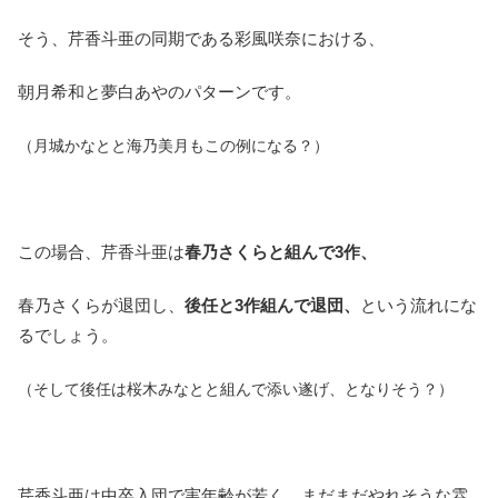
そう、芹香斗亜の同期である彩風咲奈における、
朝月希和と夢白あやのパターンです。
（月城かなとと海乃美月もこの例になる？）
この場合、芹香斗亜は
春乃さくらと組んで3作、
春乃さくらが退団し、
後任と3作組んで退団、
という流れにな
るでしょう。
（そして後任は桜木みなとと組んで添い遂げ、となりそう？）
芹香斗亜は中卒入団で実年齢が若く、まだまだやれそうな雰