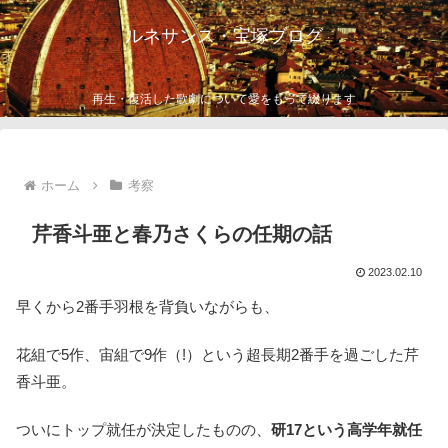
ルネサンス・宝塚ブログ
再生・復活した歌劇について愛をもって綴ります
ホーム
考察
芹香斗亜と春乃さくらの任期の話
2023.02.10
早くから2番手羽根を背負いながらも、
花組で5作、宙組で9作（!）という超長期2番手を過ごした芹
香斗亜。
ついにトップ就任が決定したものの、
研17という高学年就任