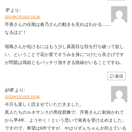
雫
より:
2023年2月10日 19:28
芹香さんの任期は春乃さんの動きを見ればわかる……
なるほど！
瑠風さんが化けるにはもう少し真面目な殻を打ち破って欲し
い、ということで花か星でオラみを身につけたら良さげです
が問題は両組ともバッチリ強すぎる路線がいることですね。
返信
紗華
より:
2023年2月10日 19:46
今日も楽しく読ませていただきました。
異人たちのルネサンスの男役群舞で、芹香さんに射抜かれて
から早4年、ようやく！という思いで発表を受け止めました。
ですので、希望は6作ですが、やはりずんちゃんが控えている