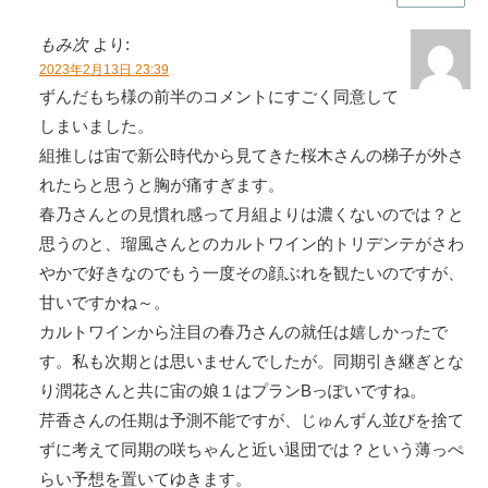
もみ次
より:
2023年2月13日 23:39
ずんだもち様の前半のコメントにすごく同意して
しまいました。
組推しは宙で新公時代から見てきた桜木さんの梯子が外さ
れたらと思うと胸が痛すぎます。
春乃さんとの見慣れ感って月組よりは濃くないのでは？と
思うのと、瑠風さんとのカルトワイン的トリデンテがさわ
やかで好きなのでもう一度その顔ぶれを観たいのですが、
甘いですかね～。
カルトワインから注目の春乃さんの就任は嬉しかったで
す。私も次期とは思いませんでしたが。同期引き継ぎとな
り潤花さんと共に宙の娘１はプランBっぽいですね。
芹香さんの任期は予測不能ですが、じゅんずん並びを捨て
ずに考えて同期の咲ちゃんと近い退団では？という薄っぺ
らい予想を置いてゆきます。