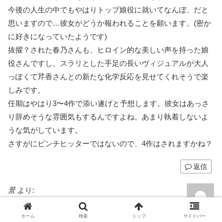
今後の人生の中でもやはりトップ娘役に就いてなんぼ、だと
思いますので…彼女がどうか報われることを願います。(密か
に好きになっていたようです)
抜擢？された春乃さんも、ヒロイン的な美しい声を持った娘
役さんですし、スラリとした手足の長いヴィジュアルが大人
っぽくて芹香さんとの新たな化学反応を見せてくれそうで楽
しみです。
任期はやはり3〜4作で添い遂げと予想します。彼女はあっさ
り辞めそうな雰囲気もするんですよね。あまり執着しないよ
うな気がしています。
さすがにピンチヒッターではないので、4作はされますかね？
返信
景
より:
2023年2月13日 20:39
コーラスの宙組に相応しい、歌うまコンビが誕生しそ
ホーム
検索
トップ
サイドバー