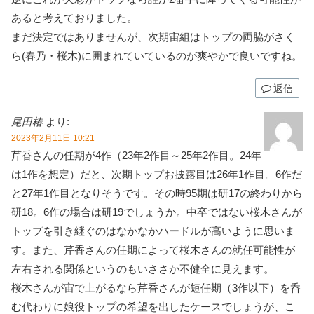
あると考えておりました。
まだ決定ではありませんが、次期宙組はトップの両脇がさく
ら(春乃・桜木)に囲まれていているのが爽やかで良いですね。
返信
尾田椿
より:
2023年2月11日 10:21
芹香さんの任期が4作（23年2作目～25年2作目。24年
は1作を想定）だと、次期トップお披露目は26年1作目。6作だ
と27年1作目となりそうです。その時95期は研17の終わりから
研18。6作の場合は研19でしょうか。中卒ではない桜木さんが
トップを引き継ぐのはなかなかハードルが高いように思いま
す。また、芹香さんの任期によって桜木さんの就任可能性が
左右される関係というのもいささか不健全に見えます。
桜木さんが宙で上がるなら芹香さんが短任期（3作以下）を呑
む代わりに娘役トップの希望を出したケースでしょうが、こ