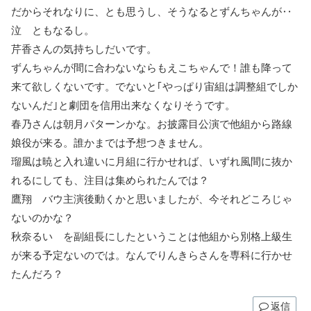
だからそれなりに、とも思うし、そうなるとずんちゃんが‥
泣 ともなるし。
芹香さんの気持ちしだいです。
ずんちゃんが間に合わないならもえこちゃんで！誰も降って
来て欲しくないです。でないと｢やっぱり宙組は調整組でしか
ないんだ｣と劇団を信用出来なくなりそうです。
春乃さんは朝月パターンかな。お披露目公演で他組から路線
娘役が来る。誰かまでは予想つきません。
瑠風は暁と入れ違いに月組に行かせれば、いずれ風間に抜か
れるにしても、注目は集められたんでは？
鷹翔 バウ主演後動くかと思いましたが、今それどころじゃ
ないのかな？
秋奈るい を副組長にしたということは他組から別格上級生
が来る予定ないのでは。なんでりんきらさんを専科に行かせ
たんだろ？
返信