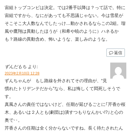
宙組トップコンビは決定。では2番手以降は？って話で。特に
宙組ですから、なにがあっても不思議じゃない。今は雪星が
そこそこ大人数なんでしたっけ…動かされるならこの2組。瑠
風や鷹翔は異動したほうが（和希や暁のように）ハネるか
も？路線の異動含め、怖いような、楽しみのような。
返信
ずんだもち
より:
2023年2月10日 12:28
ずんちゃんが もし路線を外されてその理由が、“見
慣れたトリデンテだから”なら、私は悔しくて悶死しそうで
す。
真風さんの責任ではないけど、任期が延びるごとに｢芹香か桜
木、あるいは２人とも(劇団は)潰すつもりなんかい!?｣と心の
奥で‥。
芹香さんの任期は全く分からないですね。長く待たされたん