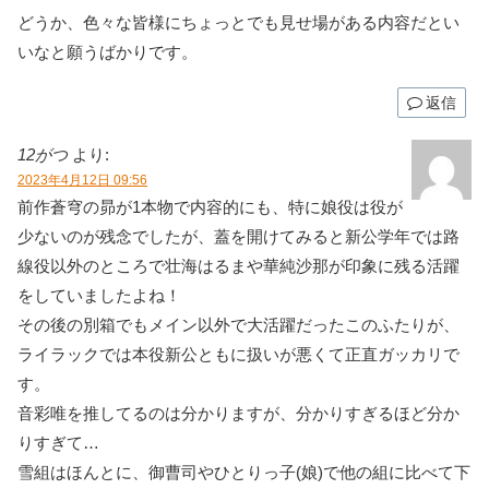
どうか、色々な皆様にちょっとでも見せ場がある内容だとい
いなと願うばかりです。
返信
12がつ
より:
2023年4月12日 09:56
前作蒼穹の昴が1本物で内容的にも、特に娘役は役が
少ないのが残念でしたが、蓋を開けてみると新公学年では路
線役以外のところで壮海はるまや華純沙那が印象に残る活躍
をしていましたよね！
その後の別箱でもメイン以外で大活躍だったこのふたりが、
ライラックでは本役新公ともに扱いが悪くて正直ガッカリで
す。
音彩唯を推してるのは分かりますが、分かりすぎるほど分か
りすぎて…
雪組はほんとに、御曹司やひとりっ子(娘)で他の組に比べて下