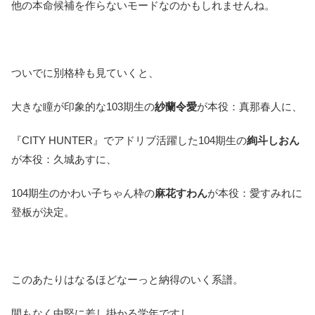
他の本命候補を作らないモードなのかもしれませんね。
ついでに別格枠も見ていくと、
大きな瞳が印象的な103期生の
紗蘭令愛
が本役：真那春人に、
『CITY HUNTER』でアドリブ活躍した104期生の
絢斗しおん
が本役：久城あすに、
104期生のかわい子ちゃん枠の
麻花すわん
が本役：愛すみれに
登板が決定。
このあたりはなるほどなーっと納得のいく系譜。
間もなく中堅に差し掛かる学年ですし、