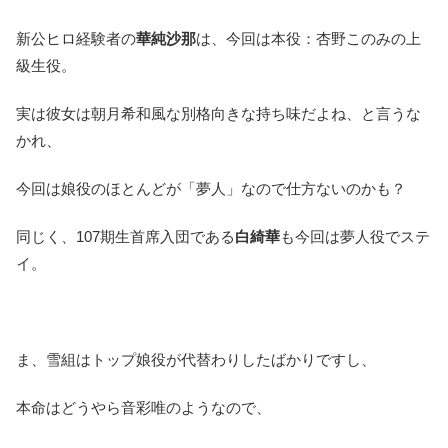
新公ヒロ経験者の
華純沙那
は、今回は本役：杏野このみの上
級生役。
実は彼女は朝月希和風な別格向きな持ち味だよね、と言うな
かれ、
今回は娘役のほとんどが「夢人」なので仕方ないのかも？
同じく、107期生首席入団である
白綺華
も今回は夢人役でステ
イ。
ま、雪組はトップ娘役が代替わりしたばかりですし、
本命はどうやら音彩唯のようなので、