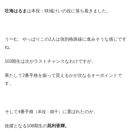
壮海はるま
は本役：咲城けいの役に落ち着きました。
うーむ、やっぱりこの2人は強別格路線に進みそうな感じです
ね。
103期生は次がラストチャンスなわけですが、
果たして2番手格を振って貰えるかが次なるキーポイントで
す。
そして4番手格
に選ばれたのが、
（本役：縣千）
抜擢となる108期生の
苑利香輝。