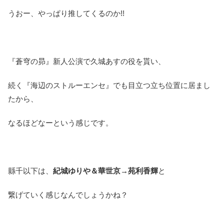
うおー、やっぱり推してくるのか!!
『蒼穹の昴』新人公演で久城あすの役を貰い、
続く『海辺のストルーエンセ』でも目立つ立ち位置に居まし
たから、
なるほどなーという感じです。
縣千以下は、
紀城ゆりや＆華世京→苑利香輝
と
繋げていく感じなんでしょうかね？