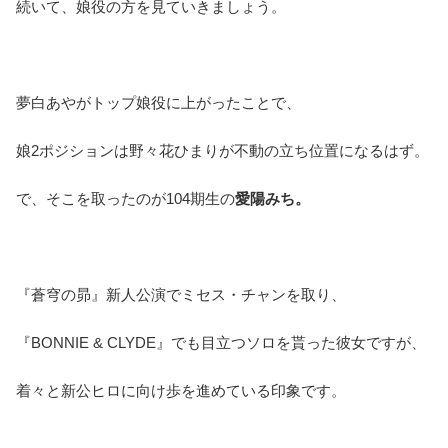
続いて、娘役の方を見ていきましょう。
夢白あやがトップ娘役に上がったことで、
娘2ポジションは野々花ひまりが不動の立ち位置になるはず。
で、そこを取ったのが104期生の
愛陽みち。
『蒼穹の昴』新人公演でミセス・チャンを取り、
『BONNIE & CLYDE』でも目立つソロを貰った彼女ですが、
着々と新公ヒロに向け歩を進めている印象です。