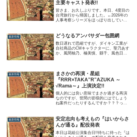
ヴィクター：七城雅（鳳月杏）新公主演
主要キャスト発表!!
コンビは驚異の早期抜擢!!主演を取ったの
は...
皆さま、お久しぶりです。本日、4度目の
台湾旅行から帰国しました。←2026年の
人事考察シリーズをほっぽり出していて
申し訳ないのですが、久しぶりに人事関
連のニュースが出ましたので、更新した
いと思います。星組『花より男子II』主要
どうなるアンバサダー包囲網
最新情報
キャスト発表!!まずは、暁千星主演『花よ
数日遅れで恐縮ですが、ダイキン工業が
り男子II』の主要キャスト発表から...
自社商品のCMキャラクターに、聖乃あす
か、風間柚乃、極美慎、縣千、風色日向
のアンバサダー5名を起用することが発表
されましたね。ダイキン工業は大阪万博
のオフィシャルパートナー。そのCMに宝
塚のアンバサダーファイブを登場させる
まさかの再演・星組
最新情報
だなんて、なーんて合理的な広告戦略な
『RRR×TAKA”R”AZUKA ～
んでし...
√Rama～』上演決定!!
個人的には良い意味でまさか過ぎる再演
なのですが、世間の皆様的にはでしょう
ね案件だったりするんですか？？？って
ことで星組で『RRR』が再演されるぞー!!
まさか過ぎる再演令和のトップオブトッ
プ・礼真琴の主演作にして代表作である
安定志向も考えもの『はいからさ
最新情報
本作は、原作からしてダブル主人公のよ
んが通る』配役発表
うな構造を持つ作品です。当時、礼真琴
がビー...
本日は花組公演集合日!!待ちに待った『は