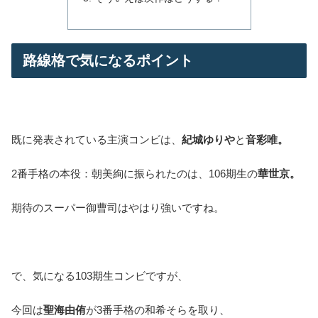
路線格で気になるポイント
既に発表されている主演コンビは、
紀城ゆりや
と
音彩唯。
2番手格の本役：朝美絢に振られたのは、106期生の
華世京。
期待のスーパー御曹司はやはり強いですね。
で、気になる103期生コンビですが、
今回は
聖海由侑
が3番手格の和希そらを取り、