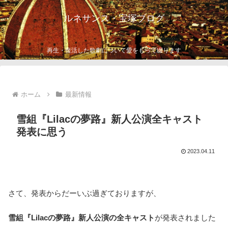
ルネサンス・宝塚ブログ
再生・復活した歌劇について愛をもって綴ります
ホーム
最新情報
雪組『Lilacの夢路』新人公演全キャスト
発表に思う
2023.04.11
さて、発表からだーいぶ過ぎておりますが、
雪組『Lilacの夢路』新人公演の全キャスト
が発表されました