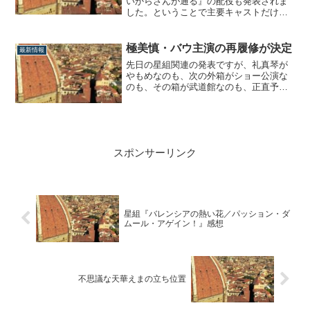
いからさんが通る』の配役も発表されま
した。ということで主要キャストだけま
とめると…。伊集院忍／柚香光花村紅緒
／華優希青江冬星／瀬戸かずや鬼島森吾
／水美舞斗印念中佐／優波慧高屋敷要／
極美慎・バウ主演の再履修が決定
最新情報
永久輝せあ牛五郎／飛龍つかさ辺面岩男
先日の星組関連の発表ですが、礼真琴が
／帆純まひろ藤枝蘭丸／聖乃あすか花乃
やもめなのも、次の外箱がショー公演な
屋吉次／...
のも、その箱が武道館なのも、正直予想
通りで、まさしく「でしょうね」案件。
ですが、唯一予想外だったのは、極美慎
のバウ公演主演。もとい、東上ではなか
ったこと。公演情報【宝塚バウホール公
演】幻想秘抄『にぎたつの海に月出づ』■
スポンサーリンク
作・演出：...
星組『バレンシアの熱い花／パッション・ダ
ムール・アゲイン！』感想
不思議な天華えまの立ち位置