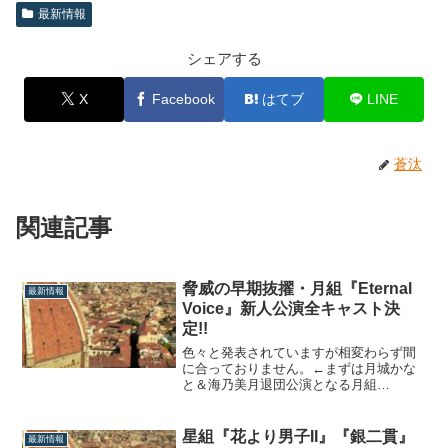
最新情報
シェアする
X
Facebook
はてブ
LINE
蒼汰
関連記事
脅威の早期抜擢・月組『Eternal
最新情報
Voice』新人公演全キャスト決
定!!
色々と発表されていますが相変わらず間
に合っておりません。←まずは月城かな
と＆海乃美月退団公演となる月組
『Eternal Voice』新人公演の全キャスト
発表から。ユリウス：雅耀（月城かな
と）アデーラ：乃々れいあ（海乃美月）
星組『花より男子II』『銀二貫』
最新情報