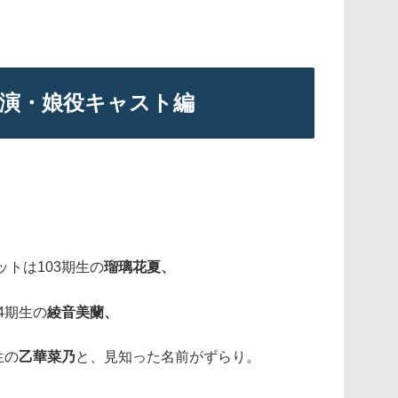
公演・娘役キャスト編
トは103期生の
瑠璃花夏、
4期生の
綾音美蘭、
生の
乙華菜乃
と、見知った名前がずらり。