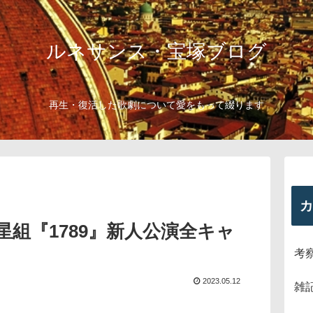
ルネサンス・宝塚ブログ
再生・復活した歌劇について愛をもって綴ります
カ
組『1789』新人公演全キャ
考
2023.05.12
雑