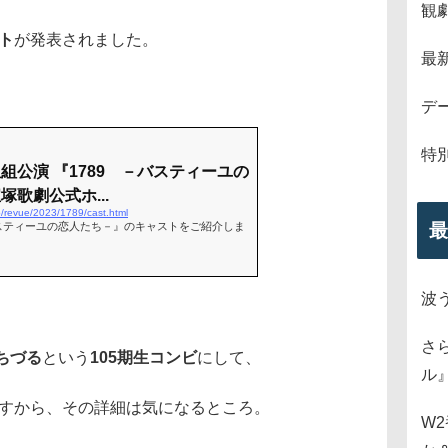
観
ト
が発表されました。
最
デ
特
星組公演 『1789 －バスティーユの
塚歌劇公式ホ...
jp/revue/2023/1789/cast.html
最
バスティーユの恋人たち－』のキャストをご紹介しま
波
さ
ちづる
という
105期生コンビ
にして、
ル
ですから、その詳細は気になるところ。
W