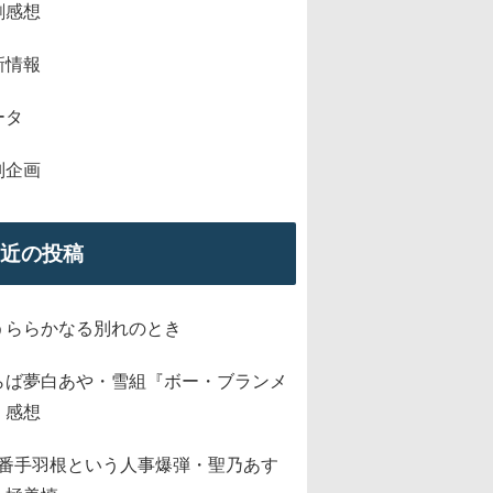
劇感想
新情報
ータ
別企画
近の投稿
うららかなる別れのとき
らば夢白あや・雪組『ボー・ブランメ
』感想
2番手羽根という人事爆弾・聖乃あす