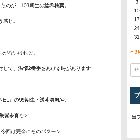
3
たのが、103期生の
紘希柚葉。
10
17
う感じ。
24
31
« 3
いがないけれど、
対して、
温情2番手
をあげる時があります。
プ
RNEL』の
99期生・遥斗勇帆
や、
・朱紫令真
など、
当
、今回は完全にそのパターン。