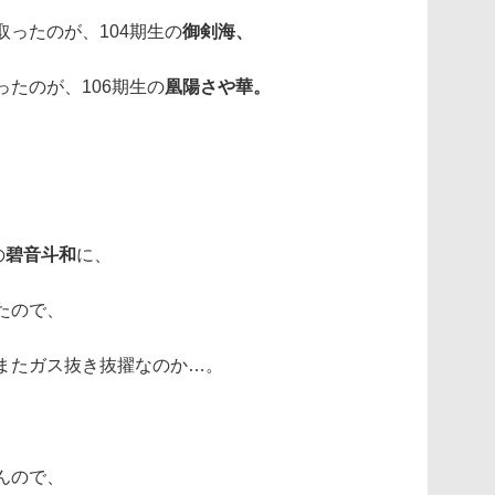
ったのが、104期生の
御剣海、
たのが、106期生の
凰陽さや華。
の
碧音斗和
に、
たので、
またガス抜き抜擢なのか…。
んので、