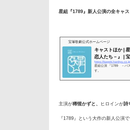
星組『1789』新人公演の全キャス
宝塚歌劇公式ホームページ
キャストほか | 
恋人たち－』 | 宝
https://kageki.hankyu.co.
星組公演 『1789 －
す。
主演が
稀惺かずと、
ヒロインが
詩
『1789』という大作の新人公演