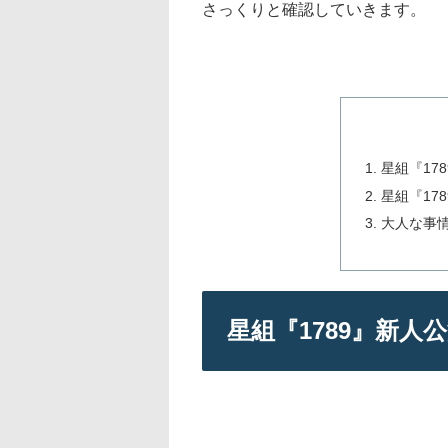
さっくりと確認していきます。
星組『17
星組『17
大人な事情
星組『1789』新人