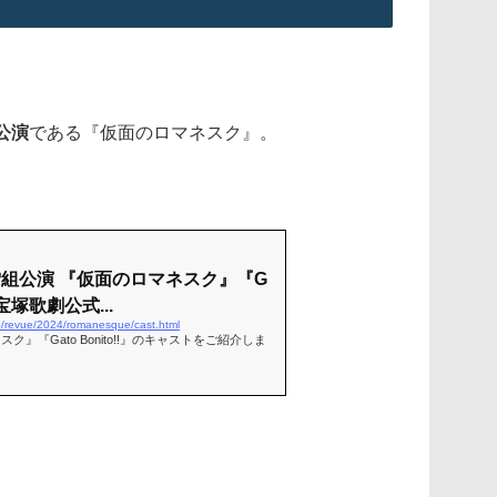
公演
である『仮面のロマネスク』。
 雪組公演 『仮面のロマネスク』『G
 | 宝塚歌劇公式...
jp/revue/2024/romanesque/cast.html
ク』『Gato Bonito!!』のキャストをご紹介しま