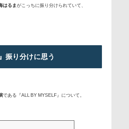
海はるま
がこっちに振り分けられていて、
。
ELF』振り分けに思う
演
である『ALL BY MYSELF』について。