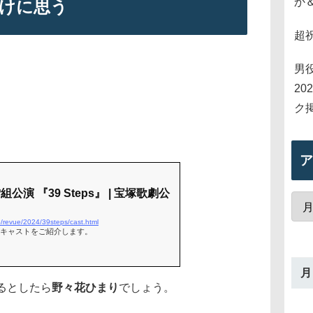
か
り分けに思う
超
男
2
ク
ア
組公演 『39 Steps』 | 宝塚歌劇公
p/revue/2024/39steps/cast.html
s』のキャストをご紹介します。
月
るとしたら
野々花ひまり
でしょう。