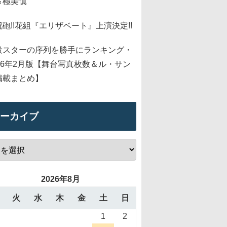
＆極美慎
祝砲!!花組『エリザベート』上演決定!!
役スターの序列を勝手にランキング・
026年2月版【舞台写真枚数＆ル・サン
掲載まとめ】
ーカイブ
2026年8月
火
水
木
金
土
日
1
2