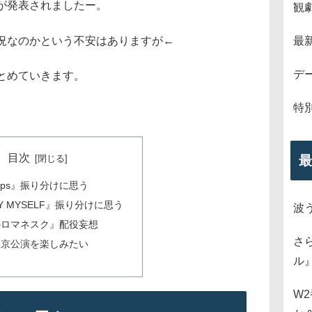
が発表されましたー。
観
況なのかという不安はありますが←
最
デ
とめていきます。
特
目次
最
teps』振り分けに思う
BY MYSELF』振り分けに思う
波
のロマネスク』配役妄想
さ
東京公演を楽しみたい
ル
W