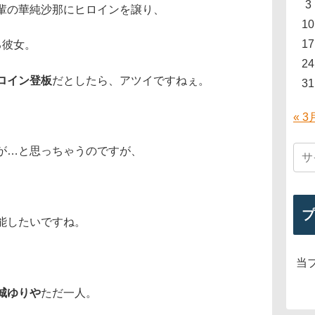
3
輩の華純沙那にヒロインを譲り、
10
17
る彼女。
24
ロイン登板
だとしたら、アツイですねぇ。
31
« 3
が…と思っちゃうのですが、
プ
能したいですね。
当
城ゆりや
ただ一人。