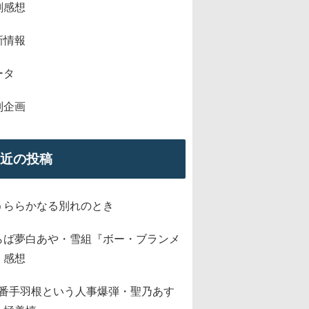
劇感想
新情報
ータ
別企画
近の投稿
うららかなる別れのとき
らば夢白あや・雪組『ボー・ブランメ
』感想
2番手羽根という人事爆弾・聖乃あす