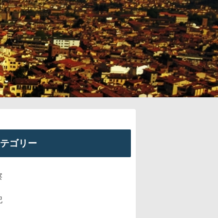
テゴリー
察
記