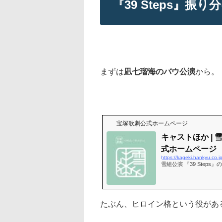
『39 Steps』振
まずは
凪七瑠海のバウ公演
から。
宝塚歌劇公式ホームページ
キャストほか | 雪
式ホームページ
https://kageki.hankyu.co.j
雪組公演 『39 Step
たぶん、ヒロイン格という役があ