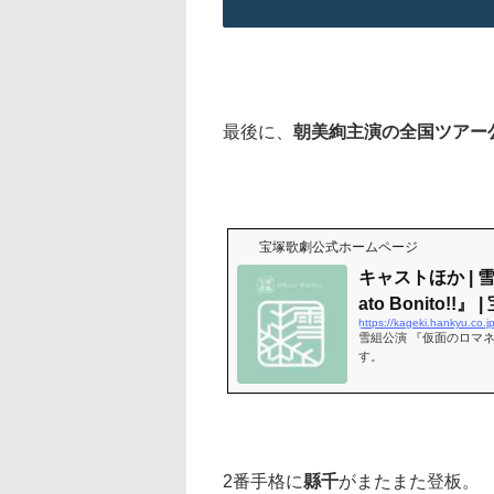
最後に、
朝美絢主演の全国ツアー
宝塚歌劇公式ホームページ
キャストほか |
ato Bonito!!』
https://kageki.hankyu.co.
雪組公演 『仮面のロマネス
す。
2番手格に
縣千
がまたまた登板。