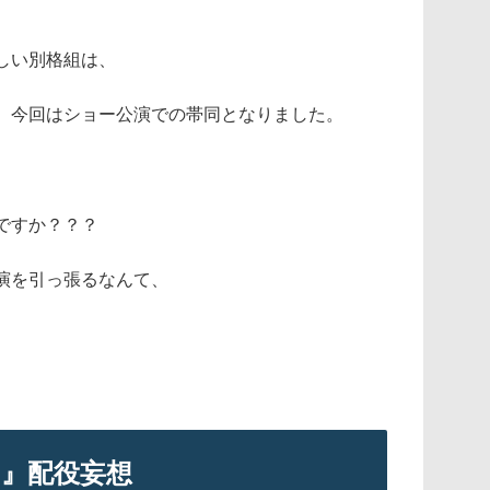
しい別格組は、
、今回はショー公演での帯同となりました。
ですか？？？
演を引っ張るなんて、
。
』配役妄想