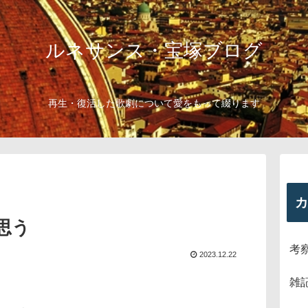
ルネサンス・宝塚ブログ
再生・復活した歌劇について愛をもって綴ります
カ
思う
考
2023.12.22
雑