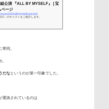
公演 『ALL BY MYSELF』 | 宝
ムページ
p/revue/2024/allbymyself/cast.html
MYSELF』のキャストをご紹介します。
に帯同。
め、
うだな
というのが第一印象でした。
が選抜されているのは