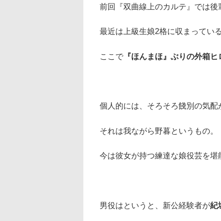
前回『双曲線上のカルテ』では後
最近は上級生娘2格に収まってい
ここで
『ほんまほ』ぶりの外箱ヒ
個人的には、そろそろ餞別の気配
それは我ながら野暮というもの。
今は彼女が持つ練達な娘役芸を堪
男役はというと、新公経験者が
紀