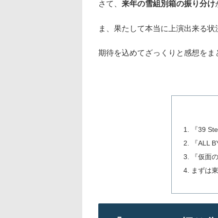
さて、
来年の雪組別箱の振り分け
ま、果たして本当に上演出来る状
期待を込めてざっくりと感想をま
『39 S
『ALL 
『仮面
まずは