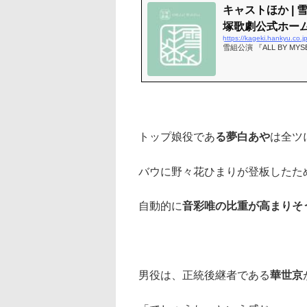
キャストほか | 雪組
塚歌劇公式ホー
https://kageki.hankyu.co.j
雪組公演 『ALL BY 
トップ娘役であ
る夢白あや
は全ツ
バウに野々花ひまりが登板したた
自動的に
音彩唯の比重が高まりそ
男役は、正統後継者である
華世京