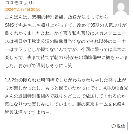
コスモス
より:
2024年2月24日 20:56
こんばんは。95期の特別番組、放送が決まってから
SNSでもあちこち盛り上がってて、改めて95期の人気ぶりが
良くわかりましたよね。かく言う私も普段はスカステニュー
スは初日や千秋楽公演の映像目当てなのでそれ以外のコーナ
ーはサラッとしか観てないんですが、今回に限っては非常に
楽しみで、夜まで待てず朝の7時から出勤準備中に観ちゃいま
した。おかげで遅刻しそうに…笑
1人2分の限られた時間枠でしたがわちゃわちゃした盛り上が
りが楽しかったし、もっと観ていたかったです。4月の柚香光
さんの退団特別番組内で残りをどこまで放送してくれるのか
気になりつつ楽しみにしています。謎の東京ドーム文化祭も
皆興味津々ですよね～。
返信