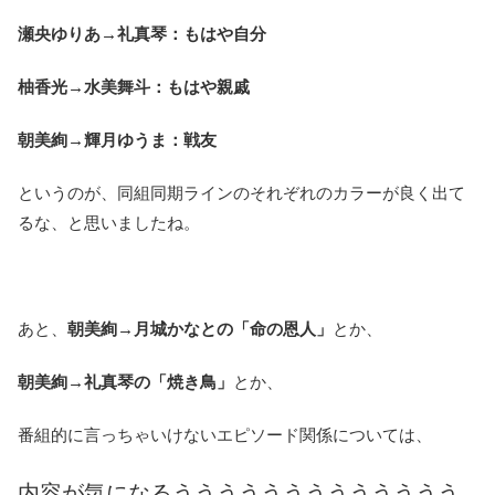
瀬央ゆりあ→礼真琴：もはや自分
柚香光→水美舞斗：もはや親戚
朝美絢→輝月ゆうま：戦友
というのが、同組同期ラインのそれぞれのカラーが良く出て
るな、と思いましたね。
あと、
朝美絢→月城かなとの「命の恩人」
とか、
朝美絢→礼真琴の「焼き鳥」
とか、
番組的に言っちゃいけないエピソード関係については、
内容が気になるううううううううううううう