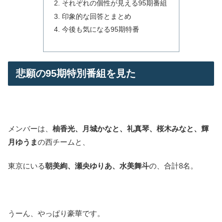
それぞれの個性が見える95期番組
印象的な回答とまとめ
今後も気になる95期特番
悲願の95期特別番組を見た
メンバーは、
柚香光、月城かなと、礼真琴、桜木みなと、輝
月ゆうま
の西チームと、
東京にいる
朝美絢、瀬央ゆりあ、水美舞斗
の、合計8名。
うーん、やっぱり豪華です。