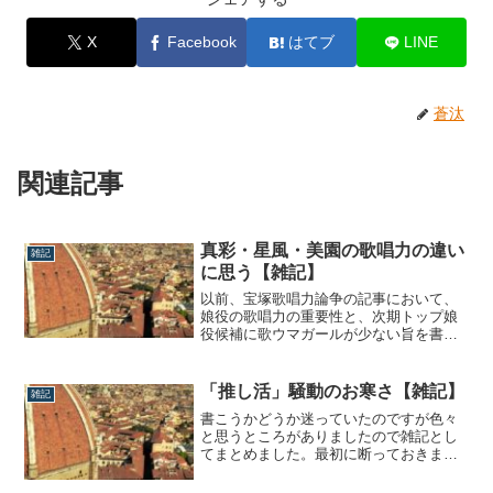
X
Facebook
はてブ
LINE
蒼汰
関連記事
真彩・星風・美園の歌唱力の違い
雑記
に思う【雑記】
以前、宝塚歌唱力論争の記事において、
娘役の歌唱力の重要性と、次期トップ娘
役候補に歌ウマガールが少ない旨を書き
ました。その内容についてもう少し掘り
下げたいと思っとるのですが、その前段
階として、娘役の歌唱力について補筆し
「推し活」騒動のお寒さ【雑記】
雑記
ておこうと思います。星風まどかと美園
書こうかどうか迷っていたのですが色々
さくらの歌唱力の違いこのブログを長く
と思うところがありましたので雑記とし
ご覧になって...
てまとめました。最初に断っておきます
と、あくまで雑記ですので皆さんどうぞ
本気になさらないで下さいね。（予防