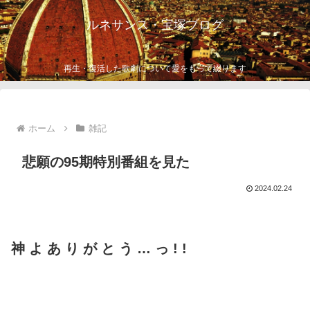
ルネサンス・宝塚ブログ
再生・復活した歌劇について愛をもって綴ります
ホーム
雑記
悲願の95期特別番組を見た
2024.02.24
神 よ あ り
が と う … っ ! !