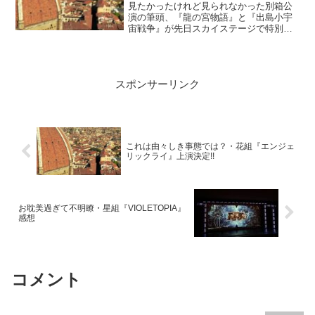
ュー...
見たかったけれど見られなかった別箱公
演の筆頭、『龍の宮物語』と『出島小宇
宙戦争』が先日スカイステージで特別放
送されましたね。前回は『龍の宮物語』
を見て思ったことを書きましたが、この
作品の素晴らしさはもとの「脚本が良か
った」プラス「出演者が魅力的だった」
スポンサーリンク
という相乗効果がもたらした結果だと書
きましたが、...
これは由々しき事態では？・花組『エンジェ
リックライ』上演決定!!
お耽美過ぎて不明瞭・星組『VIOLETOPIA』
感想
コメント