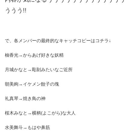
ううう!!
で、各メンバーの最終的なキャッチコピーはコチラ↓
柚香光→からあげ好きな妖精
月城かなと→彫刻みたいなご近所
朝美絢→イケメン餃子の塊
礼真琴→焼き鳥の神
桜木みなと→横柄(よこがら)な大人
水美舞斗→もはや鼻筋