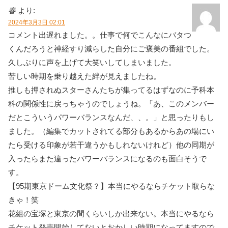
春
より:
2024年3月3日 02:01
コメント出遅れました。。仕事で何でこんなにバタつ
くんだろうと神経すり減らした自分にご褒美の番組でした。
久しぶりに声を上げて大笑いしてしまいました。
苦しい時期を乗り越えた絆が見えましたね。
推しも押されぬスターさんたちが集ってるはずなのに予科本
科の関係性に戻っちゃうのでしょうね。「あ、このメンバー
だとこういうパワーバランスなんだ、、。」と思ったりもし
ました。（編集でカットされてる部分もあるからあの場にい
たら受ける印象が若干違うかもしれないけれど）他の同期が
入ったらまた違ったパワーバランスになるのも面白そうで
す。
【95期東京ドーム文化祭？】本当にやるならチケット取らな
きゃ！笑
花組の宝塚と東京の間くらいしか出来ない。本当にやるなら
チケット発売開始してないとおかしい時期になってますので