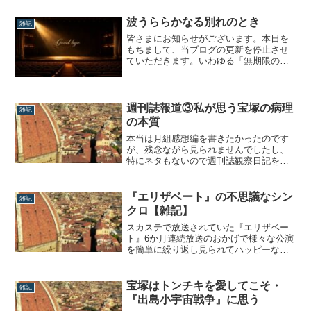
線）「推し活」サイトのお寒ささて、数
日前に界隈で話題になっている「推し
波うららかなる別れのとき
雑記
活」サイトですが。（分からんという方
皆さまにお知らせがございます。本日を
はご自分でご検索...
もちまして、当ブログの更新を停止させ
ていただきます。いわゆる「無期限の活
動休止」というやつです。笑2018年10月
からおよそ7年半。長きにわたり前身＆当
ブログをご愛読いただき、本当にありが
とうございました。更新を停止する理由
週刊誌報道③私が思う宝塚の病理
雑記
は、応援していた朝美絢がトップに立
の本質
ち、一...
本当は月組感想編を書きたかったのです
が、残念ながら見られませんでしたし、
特にネタもないので週刊誌観察日記を綴
ろうと思います。【第1弾】【第2弾】は
い、有志によるまとめで金を出さずに読
みました。何か文句あります？週刊誌報
『エリザベート』の不思議なシン
雑記
道第3弾はまさかの「過去編」です。個人
クロ【雑記】
的に腑に落ちたこと木場理事長といえ
ば、理事長...
スカステで放送されていた『エリザベー
ト』6か月連続放送のおかげで様々な公演
を簡単に繰り返し見られてハッピーな蒼
汰でございます。何が凄いって、何回見
ても全く飽きないし毎回新しい発見があ
ることでしょうか。さすが宝塚の代表作
宝塚はトンチキを愛してこそ・
雑記
だぜっ!!ということで過去10回公演してい
『出島小宇宙戦争』に思う
る『エリザベート』ですが各組のプロデ