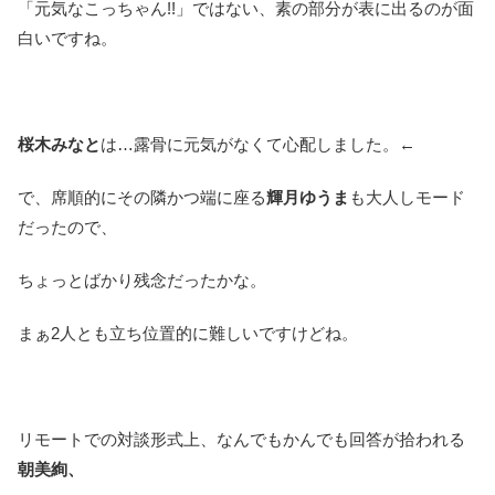
「元気なこっちゃん!!」ではない、素の部分が表に出るのが面
白いですね。
桜木みなと
は…露骨に元気がなくて心配しました。←
で、席順的にその隣かつ端に座る
輝月ゆうま
も大人しモード
だったので、
ちょっとばかり残念だったかな。
まぁ2人とも立ち位置的に難しいですけどね。
リモートでの対談形式上、なんでもかんでも回答が拾われる
朝美絢、