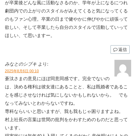
が卒業後どんな風に活動なさるのか、学年が上になるにつれ
劇団内での上がりのスタイルがみえてくると気になってくる
のもファン心理。卒業の日まで健やかに伸びやかに頑張って
欲しい、そして卒業したら自分のスタイルで活動していって
ほしい、て思いますー。
返信
みなとのシブキ
より:
2025年8月6日 00:10
蒼汰さまの意見にほぼ同意同感です。完全でないの
は、決める権利は彼女達にあることと、私は既婚者であるこ
とを感じさせなければ気にしないかもしれないから。 でも
なってみないとわからないですね。
専科ならいいと思いますが、我も我もじゃ困りますよね。
村上社長の言葉は世間の批判をかわすためのものだと思って
います。
現実的には毎年40人入団してくるのだから産休明けにもとの