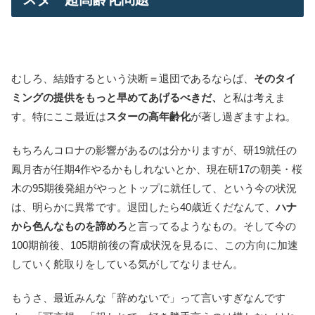
むしろ、結婚するという決断＝退団であるならば、
そのタイ
ミングの提供をもっと早めてあげるべきだ、
と私は考えま
す。特にここ最近は
スターの高年齢化
が著し過ぎますよね。
もちろんコロナの影響があるのは分かりますが、研19就任の
鳳月杏が任期4作やるかもしれないとか、現在研17の朝美・桜
木の95期後発組がやっとトップに就任して、という今の状況
は、明らかに異常です。退団したら40歳近くだなんて、
ハナ
から色んなものを諦めろ
と言ってるようなもの。そして今の
100期前後、105期前後の育成状況を見るに、この方向に加速
していく舵取りをしている気がしてなりません。
もうさ、最近みんな「辞めないで」って言いすぎなんです