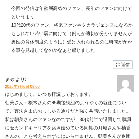
今回の発信は年齢層高めのファン、長年のファンに向けて
というより
10代20代のファン、将来ファンやタカラジェンヌになるか
もしれない若い層に向けて（例えが適切か分かりませんが
男性の育休制度のように）受け入れられるのに時間がかか
る事を見越してなのかなぁと感じました
返信
まめ
より:
2025年8月6日 09:00
はじめまして。いつも拝読しております。
朝美さん・桜木さんの95期後続組のようやくの就任につい
て、蒼汰さまのおっしゃる通りだと強く共感いたしました。
私は朝美さんのファンなのですが、30代前半で退団して順調
にセカンドキャリアを築き始めている同期の月城さんや柚香
さんのことを考えられずにはいられません。朝美さんが退団