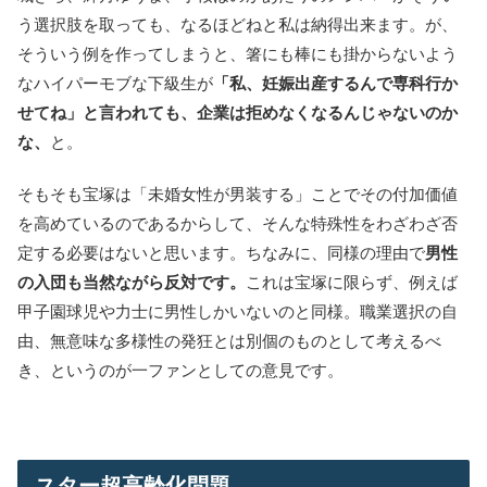
う選択肢を取っても、なるほどねと私は納得出来ます。が、
そういう例を作ってしまうと、箸にも棒にも掛からないよう
なハイパーモブな下級生が
「私、妊娠出産するんで専科行か
せてね」と言われても、企業は拒めなくなるんじゃないのか
な、
と。
そもそも宝塚は「未婚女性が男装する」ことでその付加価値
を高めているのであるからして、そんな特殊性をわざわざ否
定する必要はないと思います。ちなみに、同様の理由で
男性
の入団も当然ながら反対です。
これは宝塚に限らず、例えば
甲子園球児や力士に男性しかいないのと同様。職業選択の自
由、無意味な多様性の発狂とは別個のものとして考えるべ
き、というのが一ファンとしての意見です。
スター超高齢化問題