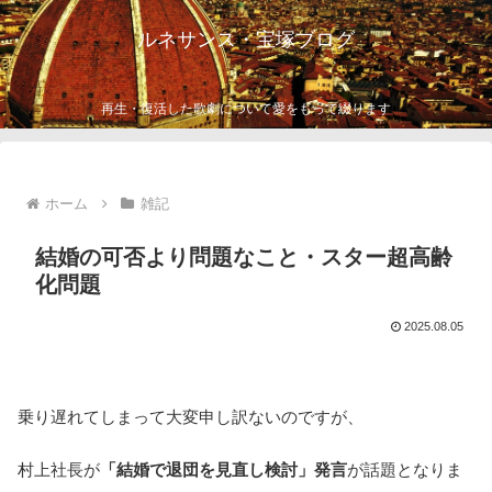
ルネサンス・宝塚ブログ
再生・復活した歌劇について愛をもって綴ります
ホーム
雑記
結婚の可否より問題なこと・スター超高齢
化問題
2025.08.05
乗り遅れてしまって大変申し訳ないのですが、
村上社長が
「結婚で退団を見直し検討」発言
が話題となりま