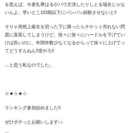
を思えば、今更礼華はるがバウ主演したりしとる場合じゃな
いんよ、早いとこ103期以下にバンバン経験させないと!!
そりゃ突然上級生を切った下に降ったらチケット売れない問
題に直面してしまうけど、徐々に徐々にハードルを下げてい
けば良いのに、年間作数少なくなるからって徐々に上げてっ
てどうすんねん!!逆やろ!!
…と思う私なのでした。
☆★☆★☆
ランキング参加始めました!!
ぜひポチっとお願いします↓↓