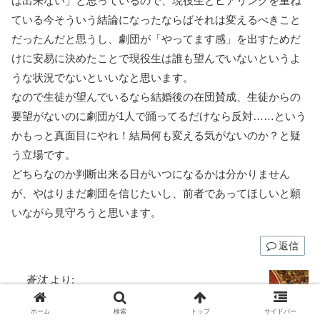
は出来ない」と思っているので、現役生とヒアリングを重ね
ている今そういう結論になったならばそれは変えるべきこと
だったんだと思うし、劇団が「やってます感」を出すためだ
けに安易に決めたことで現役生は誰も望んでいないというよ
うな状況でないといいなと思います。
なので生徒が望んでいるなら結婚後の在団賛成、生徒からの
要望がないのに劇団が1人で踊ってるだけなら反対……という
かもっと真面目にやれ！結局何も変える気がないのか？と疑
う立場です。
どちらなのか判断出来る日がいつになるかは分かりません
が、やはりまだ劇団を信じたいし、前者であってほしいと願
いながら見守ろうと思います。
返信
蒼汰
より:
2025年8月6日 17:48
ホーム
検索
トップ
サイドバー
なるほど、確かに。すごく納得しました。