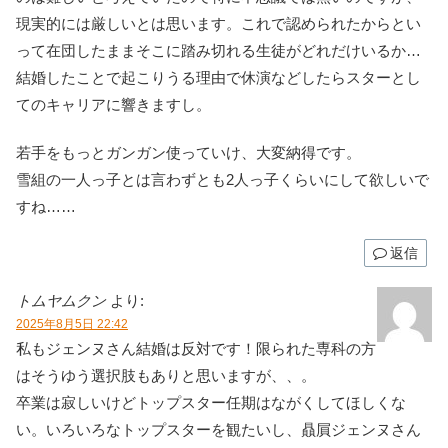
現実的には厳しいとは思います。これで認められたからとい
って在団したままそこに踏み切れる生徒がどれだけいるか…
結婚したことで起こりうる理由で休演などしたらスターとし
てのキャリアに響きますし。
若手をもっとガンガン使っていけ、大変納得です。
雪組の一人っ子とは言わずとも2人っ子くらいにして欲しいで
すね……
返信
トムヤムクン
より:
2025年8月5日 22:42
私もジェンヌさん結婚は反対です！限られた専科の方
はそうゆう選択肢もありと思いますが、、。
卒業は寂しいけどトップスター任期はながくしてほしくな
い。いろいろなトップスターを観たいし、贔屓ジェンヌさん