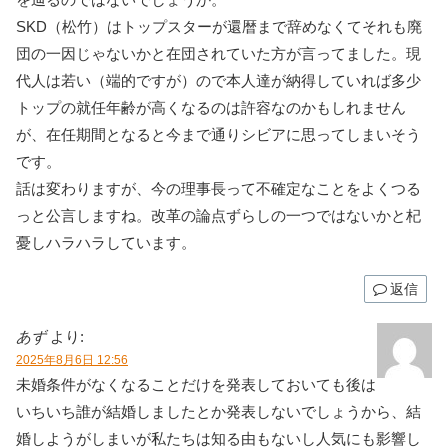
SKD（松竹）はトップスターが還暦まで辞めなくてそれも廃
団の一因じゃないかと在団されていた方が言ってました。現
代人は若い（端的ですが）ので本人達が納得していれば多少
トップの就任年齢が高くなるのは許容なのかもしれません
が、在任期間となると今まで通りシビアに思ってしまいそう
です。
話は変わりますが、今の理事長って不確定なことをよくつる
っと公言しますね。改革の論点ずらしの一つではないかと杞
憂しハラハラしています。
返信
あず
より:
2025年8月6日 12:56
未婚条件がなくなることだけを発表しておいても後は
いちいち誰が結婚しましたとか発表しないでしょうから、結
婚しようがしまいが私たちは知る由もないし人気にも影響し