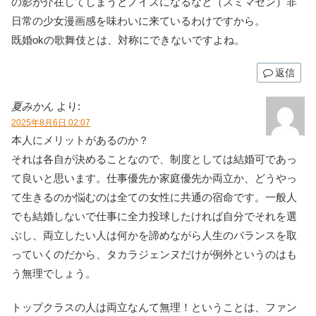
の影が介在してしまうとノイズになるなと（スミマセン）非
日常の少女漫画感を味わいに来ているわけですから。
既婚okの歌舞伎とは、対称にできないですよね。
返信
夏みかん
より:
2025年8月6日 02:07
本人にメリットがあるのか？
それは各自が決めることなので、制度としては結婚可であっ
て良いと思います。仕事優先か家庭優先か両立か、どうやっ
て生きるのか悩むのは全ての女性に共通の宿命です。一般人
でも結婚しないで仕事に全力投球したければ自分でそれを選
ぶし、両立したい人は何かを諦めながら人生のバランスを取
っていくのだから、タカラジェンヌだけが例外というのはも
う無理でしょう。
トップクラスの人は両立なんて無理！ということは、ファン