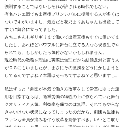
強制することではないしそれが許される時代でもない。
有名バレエ団でも出産後プリンシバルに復帰する人が多くは
ないですがいますし、最近だと花乃まりあちゃんも出産して
すぐに舞台に立ってました。
みちこさんもギリギリまで働いて出産直後もすぐに働いてま
したし、あれほどパワフルに舞台に立てる人なら現役生でや
られても、もしかしたら気付かないかもしれません。
現役時代の激務を理由に実際は無理だから結婚反対と言う人
がＯＧにもいましたが、まさにその激務をどうにかしようと
してるんですよね？本題はそっちですよね？と思いますし。
私はずっと「劇団が本気で働き方改革をして労基に則った運
用を目指すならば、過重労働の犠牲の上に作られていた舞台
クオリティと人気、利益率を保つのは無理。それでもやらな
きゃいけない状況になってしまったのだから、劇団も生徒も
ファンも全員が痛みを伴う改革を覚悟すべき。いいとこ取り