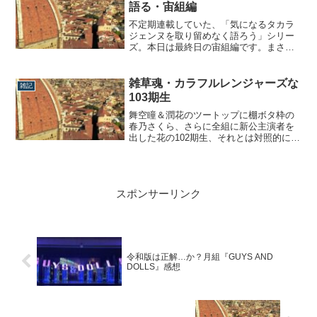
病理ま、劇場内のゴミ箱撤去報道の頃か
語る・宙組編
ら、そういうこ...
不定期連載していた、「気になるタカラ
ジェンヌを取り留めなく語ろう」シリー
ズ。本日は最終日の宙組編です。まさか
年を越すとは思いもしませんでしたが、
笑さっそく参りましょう!!気になる宙組ス
ター達を取り留めなく語る紫藤りゅう
雑草魂・カラフルレンジャーズな
雑記
（96期）ハッキリ申し上げますと、星組
103期生
時代は全く興味が有りませんでした。笑
正直、本...
舞空瞳＆潤花のツートップに棚ボタ枠の
春乃さくら、さらに全組に新公主演者を
出した花の102期生、それとは対照的にい
まだ有力候補が出ない不遇の104期生。こ
の2つの期についてこれまで話題にしたこ
とはありましたが、その隙間の103期生っ
て全然取り上げられたことないな？？？
スポンサーリンク
ってことに気付いたので、今日はそん...
令和版は正解…か？月組『GUYS AND
DOLLS』感想