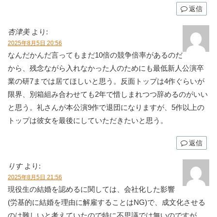
返信
杏津美
より:
2025年8月5日 20:56
なんだかんだ言ってもまだ10倍の競争倍率があるのだ
から、残念ながら入れなかった人のためにも最低新人公演卒
業の研7までは居てほしいと思う。反面トップは4作ぐらいが
限界、別箱組み合わせても2年で惜しまれつつ辞めるのがいい
と思う。礼さんが本公演9作で退団になりますが、5作以上の
トップは彼女を最後にしていただきたいと思う。
返信
りす
より:
2025年8月5日 21:56
現役生の結婚を認めるに関しては、会社化した影響
(労基的に結婚を理由に解雇することはNG)で、成文化させる
のは難しいと考えていたので特に不思議では無いのですが、