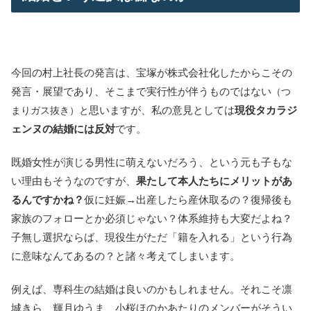
今回の村上社長の発言は、宝塚が株式会社化したからこその
発言・展望であり、そこまで実行性が伴うものではない
（つ
思いますが、私の意見としては
現役タカラジ
まりガス抜き）と
ェンヌの結婚には反対
です。
既婚女性が演じる男性に萌えないだろう、という元も子もな
い理由もそうなのですが、
果たして本人たちにメリットがあ
るんですかね？
仮に妊娠→出産したら産休取るの？復帰後も
家族のフォローとか必須じゃない？体系維持も大変だよね？
子無し選択ならば、現役生がただ「籍を入れる」という行為
に意味なんてあるの？と諸々考えてしまいます。
例えば、専科生の結婚は良いのかもしれません。それこそ凛
城きら、輝月ゆうま、小桜ほのかあたりのメンバーがそうい