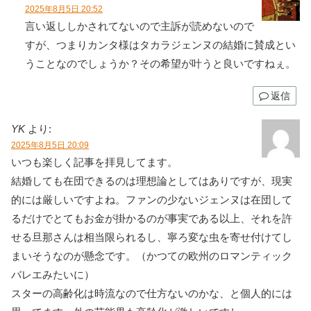
2025年8月5日 20:52
言い返ししかされてないので主訴が読めないので
すが、つまりカンタ様はタカラジェンヌの結婚に賛成とい
うことなのでしょうか？その希望が叶うと良いですねぇ。
返信
YK
より:
2025年8月5日 20:09
いつも楽しく記事を拝見してます。
結婚しても在団できるのは理想論としてはありですが、現実
的には厳しいですよね。ファンの少ないジェンヌは在団して
るだけでとてもお金が掛かるのが事実である以上、それを許
せる旦那さんは相当限られるし、寧ろ変な虫を寄せ付けてし
まいそうなのが懸念です。（かつての欧州のロマンティック
バレエみたいに）
スターの高齢化は時流なので仕方ないのかな、と個人的には