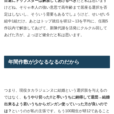
目途にトップスターは解放してあげるべき
だと私は思います
けどね。そりゃ本人の強い意思で高年齢まで居座る選択を否
定はしないし、そういう需要もあるでしょうけど、せいぜい5
組中1組だけ。あとはトップ就任を研12～13を平均に、任期5
作以内で解放してあげて、新陳代謝を活発にクルクル回して
あげた方が、よっぽど健全だと私は思います。
年間作数が少なるなるのだから
つまり、現役タカラジェンヌに結婚という選択肢を与えるの
ではなく、
もうやり切った!!と早いうちに納得して退団→結婚
出来るよう若いうちからガンガン使っていった方が良いので
は？
というのが私の主張です。もう100期生が研12であること