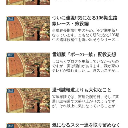
日月組公演『ON THE TOWN』を観たの
ですが実は雪組公演『ファントム』も観
て参りましたよー。『ファントム』の感
想関係はもう1回観劇予定があるのでそれ
ついに佳境!!気になる106期生路
雑記
が終わった後にまとめて書くとして先に
線レース・娘役編
1...
※現在長期旅行中のため、不定期更新と
なっています。まもなく研5になる106期
生の路線候補生を洗い出そうシリーズ、
本日は娘役編です。【男役編はコチラ】
雪組：華純沙那現時点での106期生のトッ
プランナーは、雪組の華純沙那でしょ
雪組版『ポーの一族』配役妄想
雑記
う。『夢介千両みやげ』で初の新公ヒロ
しばらくブログを更新していなかったの
インの後、『双曲線上のカルテ』で東上
ですが、実は理由があります。我が家の
ヒロイ...
テレビが壊れました…。泣スカステが見
られないので最近の宝塚世相が分からな
くなったのはもちろん、雪組版『ポーの
一族』の配役予想をするにあたり、花組
版を復習したかったのですが、それが出
週刊誌報道よりも大切なこと
雑記
来ず今に至ります。とりあえず、記憶を
宝塚界隈では、宙組公演初日、そして某
辿りながら書...
週刊誌報道で大盛り上がりのようです
が、それ以上に気になっていることがコ
チラ。宝塚歌劇団に『爆弾危害』脅迫メ
ールを送った男を書類送検、だそうな。
※本日は「宙組事件備忘録」で載せきれ
なかった、個人的雑記です。現代社会の
気になるスター達を取り留めなく
雑記