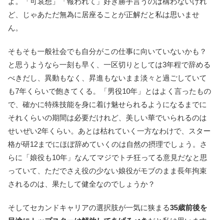
よ。「可哀想」「報われて」好き勝手言うのは構わないけれ
ど、じゃあただ無為に居座ることが正解だと私は思いませ
ん。
そもそも一般社会でも自分がこの仕事に向いていないかも？
と思うようなら一刻も早く、一区切りとしては3年程で辞める
べきだし、異動もなく、昇進もないまま淡々と過ごしていて
も7年くらいで飽きてくる。「男役10年」とはよく言ったもの
で、確かに特殊技能を身に着け魅せられるようになるまでに
それくらいの期間は必要だけれど、美しい華でいられるのは
せいぜい2年くらい。あとは枯れていく一方なわけで、スター
格が研12までにほぼ辞めていくのは自然の摂理でしょう。さ
らに「娘役も10年」なんてマジでトチ狂ってる意見だなと思
っていて、ただでさえ役の少ない娘役がモブのまま長年拘束
されるのは、果たして健全なのでしょうか？
そしてセカンドキャリアの選択肢が一気に狭まる
35歳前後を