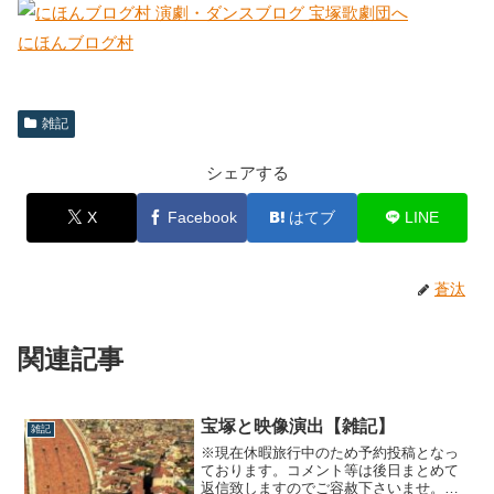
にほんブログ村
雑記
シェアする
X
Facebook
はてブ
LINE
蒼汰
関連記事
宝塚と映像演出【雑記】
雑記
※現在休暇旅行中のため予約投稿となっ
ております。コメント等は後日まとめて
返信致しますのでご容赦下さいませ。先