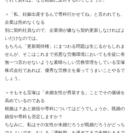
＞「私、妊娠出産するんで専科行かせてね」と言われても、
企業は拒めなくなる
別に契約社員なので、企業側が嫌なら契約更新しなければよ
いだけなのでは。
もちろん「更新期待権」にまつわる問題は生じるかもしれま
せんが、そこはこれまで劣悪な労働環境においても生徒に有
無一つ言わせないような素晴らしい労務管理をしている宝塚
株式会社であれば、優秀な労務士を雇ってうまいことやるで
しょう。
＞そもそも宝塚は「未婚女性が男装する」ことでその価値を
高めているのである
根拠は？あと娘役や専科についてはどうでしょうか。既婚の
娘役や専科も否定しますか？
ちなみに、私はその女性が未婚だろうが既婚だろうがどっち
でもよいです。むしろ「適齢期」を過ぎてまで未婚なままで