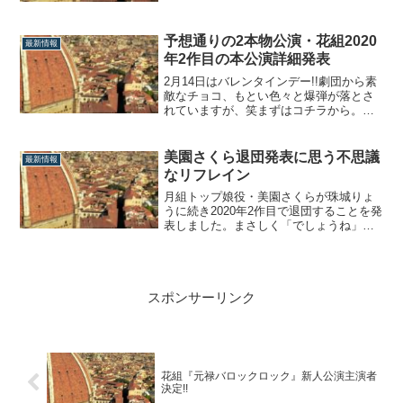
なる予感…!!どうなる？瀬戸かずや VS 凪
七瑠海まず一番最初に気になったのは、
果たして凪七瑠海は瀬戸かずやの上に降
予想通りの2本物公演・花組2020
最新情報
るのか、下に降るのか、ということ。
年2作目の本公演詳細発表
何...
2月14日はバレンタインデー!!劇団から素
敵なチョコ、もとい色々と爆弾が落とさ
れていますが、笑まずはコチラから。今
年の花組本公演2作目にして2020年東京大
劇場の最終公演の詳細が発表されまし
た。公演情報【宝塚大劇場／東京宝塚劇
美園さくら退団発表に思う不思議
最新情報
場公演】ドラマ・ヒストリ『アウグスト
なリフレイン
ゥス－尊厳ある者－』■作・演出：田渕
大...
月組トップ娘役・美園さくらが珠城りょ
うに続き2020年2作目で退団することを発
表しました。まさしく「でしょうね」案
件ですよね。MSの開催が既に発表されて
いましたし、ほとんどの方が予想出来た
人事だったと言えます。かく言う私も、
発表は雪組千秋楽後かなと踏んでました
スポンサーリンク
ので月組トップ考察の掲載を待っていた
わけ...
花組『元禄バロックロック』新人公演主演者
決定!!