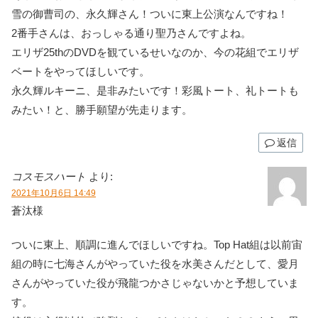
雪の御曹司の、永久輝さん！ついに東上公演なんですね！
2番手さんは、おっしゃる通り聖乃さんですよね。
エリザ25thのDVDを観ているせいなのか、今の花組でエリザ
ベートをやってほしいです。
永久輝ルキーニ、是非みたいです！彩風トート、礼トートも
みたい！と、勝手願望が先走ります。
返信
コスモスハート
より:
2021年10月6日 14:49
蒼汰様
ついに東上、順調に進んでほしいですね。Top Hat組は以前宙
組の時に七海さんがやっていた役を水美さんだとして、愛月
さんがやっていた役が飛龍つかさじゃないかと予想していま
す。