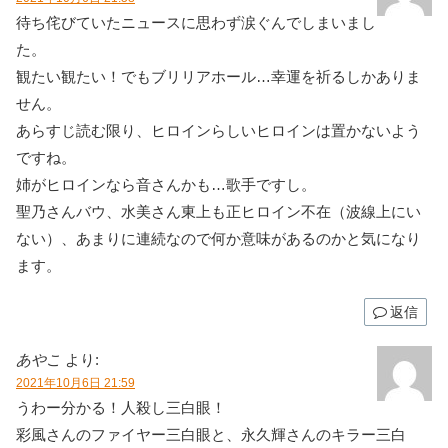
待ち侘びていたニュースに思わず涙ぐんでしまいまし
た。
観たい観たい！でもブリリアホール…幸運を祈るしかありま
せん。
あらすじ読む限り、ヒロインらしいヒロインは置かないよう
ですね。
姉がヒロインなら音さんかも…歌手ですし。
聖乃さんバウ、水美さん東上も正ヒロイン不在（波線上にい
ない）、あまりに連続なので何か意味があるのかと気になり
ます。
返信
あやこ
より:
2021年10月6日 21:59
うわー分かる！人殺し三白眼！
彩風さんのファイヤー三白眼と、永久輝さんのキラー三白