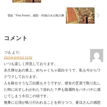
雪組『Fire Fever!』感想・灼熱の火の鳥の舞
コメント
つも
より:
2021年10月5日 23:02
いつも楽しく拝見しております。
永久輝せあの東上、めちゃくちゃ面白そうで、私も今からワ
クワクしております。
人を殺せそうな三白眼もそうですが、彼女の芝居で取り乱し
た時に出すしわがれた？掠れた？声も陰属性をバチバチに感
じてしまう今日この頃です。
無事に公演が執り行われることを祈りつつ、蒼汰さんの感想