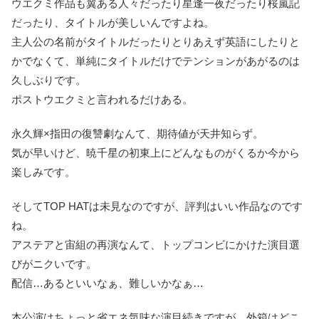
ウエクミ作品も翼ある人々だったり星逢一夜だったり桜嵐記
だったり、タイトルが美しいんですよね。
主人公の名前がタイトルだったりとりあえず英語にしたりと
かでなくて、単純にタイトルだけでテンションがあがるのは
久しぶりです。
ポストウエクミと言われるだけある。
永久輝×指田の復讐劇なんて、期待値が天井知らず。
気が早いけど、暁千星の初東上にどんなものがくるか今から
楽しみです。
そしてTOP HATは未見なのですが、評判はいい作品なのです
ね。
アステアと宙組の再演なんて、トップコンビにかけた演目選
びがニクいです。
配信…あるといいなぁ、難しいかなぁ…
本公演はちょっと省エネ気味な演目続きですが、外箱はどこ