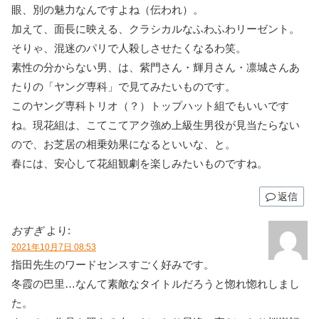
眼、別の魅力なんですよね（伝われ）。
加えて、面長に映える、クラシカルなふわふわリーゼント。
そりゃ、混迷のパリで人殺しさせたくなるわ笑。
素性の分からない男、は、紫門さん・輝月さん・凛城さんあ
たりの「ヤング専科」で見てみたいものです。
このヤング専科トリオ（？）トップハット組でもいいです
ね。現花組は、こてこてアク強め上級生男役が見当たらない
ので、お芝居の相乗効果になるといいな、と。
春には、安心して花組観劇を楽しみたいものですね。
返信
おすぎ
より:
2021年10月7日 08:53
指田先生のワードセンスすごく好みです。
冬霞の巴里…なんて素敵なタイトルだろうと惚れ惚れしまし
た。