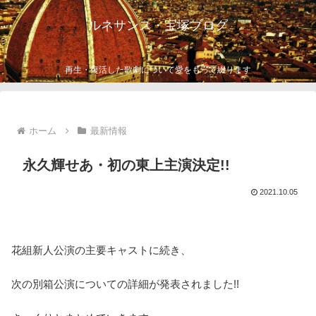
ルネサンス・宝塚ブログ
再生・復活した歌劇について愛をもって綴ります
ホーム
最新情報
永久輝せあ・初の東上主演決定!!
2021.10.05
花組新人公演の主要キャストに続き、
次の別箱公演についての詳細が発表されました!!