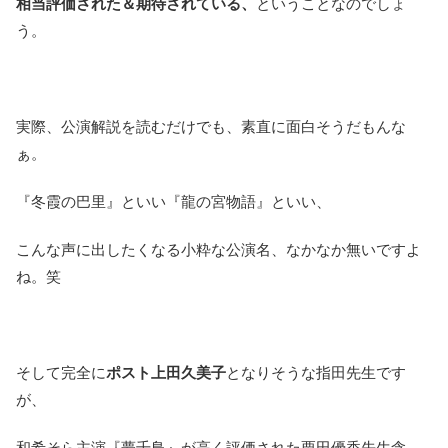
相当評価された＆期待されている、
ということなのでしょ
う。
実際、公演解説を読むだけでも、素直に面白そうだもんな
ぁ。
『冬霞の巴里』といい『龍の宮物語』といい、
こんな声に出したくなる小粋な公演名、なかなか無いですよ
ね。笑
そして完全に
ポスト上田久美子
となりそうな指田先生です
が、
和希そら主演『夢千鳥』が高く評価された栗田優香先生含