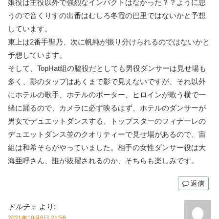
娘役は主役以外で強烈なインパクトはなかった？？ように思
うので音くりすの出番はむしろ冬霞の巴里ではないかと予想
しています。
東上は2番手聖乃、次に帆純が振り分けられるのではないかと
予想しています。
そして、TopHat組の脇役だとしても男役ダンサーは見せ場も
多く、影のタップはあくまで影で見えないですが、それ以外
にホテルの歌手、ホテルのポーター、ヒロインが歌う横で一
緒に踊るので、カメラに必ず映るはず、ホテルのダンサーが
男女でデュエットダンスする、トップスターのフィナーレの
デュエットダンス並のクオリティーで見せ場があるので、宙
組は和希そらがやっていました。相手の女性ダンサー役は大
海亜呼さん、誰が抜擢されるのか、そちらも楽しみです。
返信
ドルチェ
より:
2021年10月6日 21:58