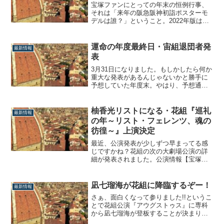
宝塚ファンにとっての年末の恒例行事、
それは「来年の阪急阪神初詣ポスターモ
デルは誰？」ということ。2022年版は、
個人的に芸名が最強にカッコ良いと思っ
ていた、月組の一輝翔琉が選ばれた模様
です。歴代・初詣ポスターモデルを確認
運命の年度最終日・宙組退団者発
最新情報
毎年、学年の中から一人選ばれる初詣ポ
表
スターモデルは、当然ながら劇団期待の
星。よっ...
3月31日になりました。もしかしたら何か
重大な発表があるんじゃないかと勝手に
予想していた年度末。やはり、予想通り
退団者が発表されましたね。宙組退団者
発表退団発表者は2名。まずは亡くなられ
た生徒の同期生である、103期生の彩妃
柚香光リストになる・花組『巡礼
最新情報
花。ま、そりゃそうだよな、って感じで
の年～リスト・フェレンツ、魂の
すよね。遺族代理人による記者会見によ
彷徨～』上演決定
ると...
最近、公演発表が少しずつ早まってる感
じですかね？花組の次の大劇場公演の詳
細が発表されました。公演情報【宝塚大
劇場／東京宝塚劇場公演】ミュージカル
『巡礼の年～リスト・フェレンツ、魂の
彷徨～』■作・演出／生田大和ショー グ
凪七瑠海が花組に降臨するぞー！
最新情報
ルーヴ『Fashionable Empire』■作・演出
さぁ、面白くなって参りました!!というこ
／稲葉太地■主演・・・柚香...
とで花組公演『アウグストゥス』に専科
から凪七瑠海が登板することが決まりま
した。これは人事的に面白そうな展開に