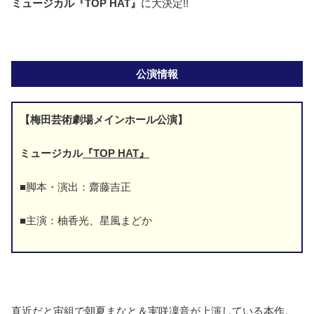
ミュージカル『TOP HAT』
に大決定!!
公演情報
【梅田芸術劇場メインホール公演】
ミュージカル
『TOP HAT』
■脚本・演出：齋藤吉正
■主演：柚香光、星風まどか
直近だと宙組で朝夏まなと＆実咲凜音が上演している本作。