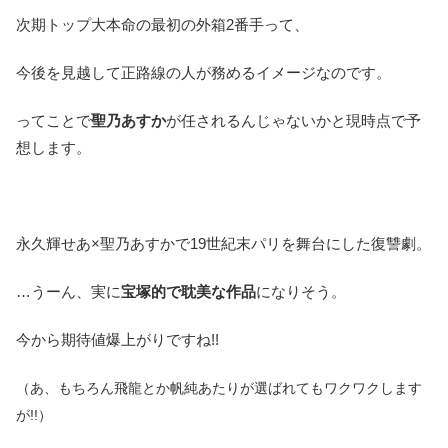
次期トップ大本命の最初の外箱2番手って、
今後を見越して正路線の人が務めるイメージなのです。
ってことで
聖乃あすか
が任されるんじゃないかと現時点で予
想します。
永久輝せあ×聖乃あすかで19世紀末パリを舞台にした復讐劇。
…うーん、実に
宝塚的で耽美な作品
になりそう。
今から期待値爆上がりですね!!
（あ、もちろん飛龍とか帆純あたりが選ばれてもワクワクします
が!!）