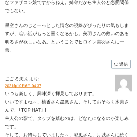
なファザコン娘ですからねえ。姉弟だから主人公と恋愛関係
でもない。
星空さんのじとーっとした情念の視線がぴったりの気もしま
すが、暗い話がもっと重くなるかも。美羽さんの救いのある
明るさが欲しいなあ。ということでヒロイン美羽さんに一
票。
返信
こころ夫人
より:
2021年10月6日 04:37
いつも楽しく、興味深く拝見しております。
いいですよね～、柚香さん星風さん、そしておそらく水美さ
んで、｢TOP HAT｣！
主人公の影で、タップを踏むのは、どなたになるのか楽しみ
です。
そして、お待ちしていました～、彩風さん、月城さんに続く