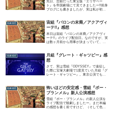
先日、念願だった東宝版『エリザベー
ト』を帝国劇場にて見てきましたー‼前身
ブログにも書きましたが、実は私が初め
て宝塚を認識したのは雪組初演の『エリ
ザベート』だったので、花總まり主演の
エリザを見るのがずっと夢だったんです
宙組『バロンの末裔／アクアヴィ
観劇感想
よね。ということで本日は、東宝エリザ
ーテ!!』感想
を見てきて思ったことをまとめていきま
す。宝塚版エ...
本日は宙組『バロンの末裔／アクアヴィ
ーテ!!』のライブ配信日。なのですが、実
は数ヶ月前から用事が決まっていて、見
られないはず、だったのです。ところ
が、その用事が思いのほか早く終わり、
こりゃ配信を見ろとの神のお告げやな!!と
月組『グレート・ギャツビー』感
観劇感想
思いながら、急遽見ることが出来たので
想
した。笑とはいえ前半30分は少しばかり
なが...
さて、実は雪組『ODYSSEY』で遠征し
た際に宝塚大劇場で1度見ていた月組『グ
レート・ギャツビー』。東京公演でも無
事何度か拝見することが出来ましたの
で、感想を書いていこうと思います。
（千秋楽公演までに何とか間に合ったぜ
怖いほどの安定感・雪組『ボー・
観劇感想
セーーーーフ!!）濃厚なガトーショコラの
ブランメル』新人公演感想
ような…という書き出して始めたは良い
ものの...
雪組『ボー・ブランメル』の新人公演を
ライブ配信で観劇しましたー。まだ本編
の感想を書く前ですけど、（そして色々
と書きたいことがあるけれど）さっくり