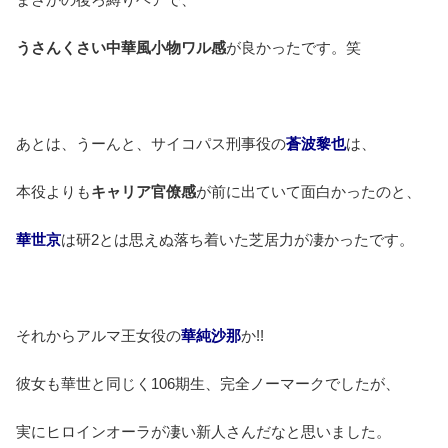
うさんくさい中華風小物ワル感
が良かったです。笑
あとは、うーんと、サイコパス刑事役の
蒼波黎也
は、
本役よりも
キャリア官僚感
が前に出ていて面白かったのと、
華世京
は研2とは思えぬ落ち着いた芝居力が凄かったです。
それからアルマ王女役の
華純沙那
か!!
彼女も華世と同じく106期生、完全ノーマークでしたが、
実にヒロインオーラが凄い新人さんだなと思いました。