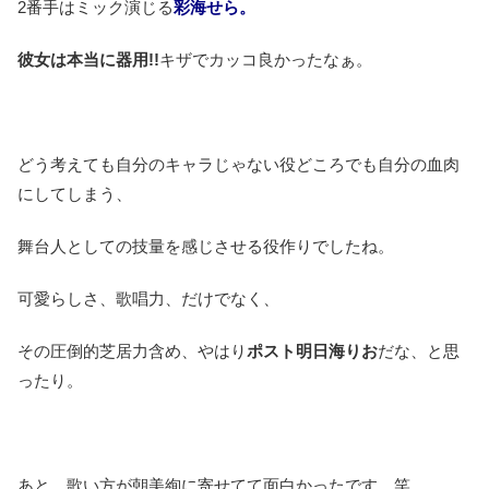
2番手はミック演じる
彩海せら。
彼女は本当に器用!!
キザでカッコ良かったなぁ。
どう考えても自分のキャラじゃない役どころでも自分の血肉
にしてしまう、
舞台人としての技量を感じさせる役作りでしたね。
可愛らしさ、歌唱力、だけでなく、
その圧倒的芝居力含め、やはり
ポスト明日海りお
だな、と思
ったり。
あと、歌い方が朝美絢に寄せてて面白かったです。笑