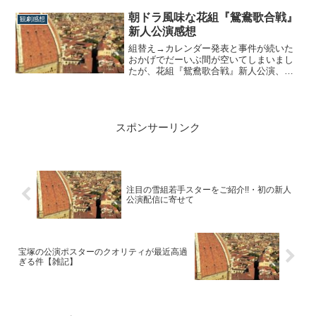
と感想を書いていきます。怖いほどの安
定感まず、主演のボー・ブランメルを演
朝ドラ風味な花組『鴛鴦歌合戦』
観劇感想
じた109期生の律希奏。…う、うますぎぃ
新人公演感想
ぃぃ!!。待って待って、まだ研3です
よ？？？...
組替え→カレンダー発表と事件が続いた
おかげでだーいぶ間が空いてしまいまし
たが、花組『鴛鴦歌合戦』新人公演、ラ
イブ配信で観ました!!既に本公演を見てお
りますのでキャスト陣を中心に感想を綴
っていきます。【本公演の感想はコチ
ラ】主要キャスト感想最近は各組新人公
スポンサーリンク
演のクオリティがとても高く、それは以
前に比べ路...
注目の雪組若手スターをご紹介!!・初の新人
公演配信に寄せて
宝塚の公演ポスターのクオリティが最近高過
ぎる件【雑記】