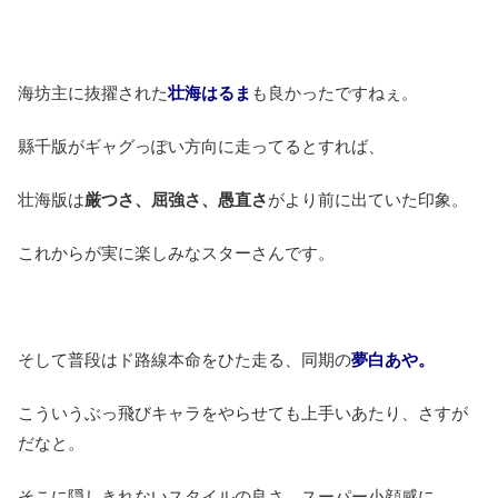
海坊主に抜擢された
壮海はるま
も良かったですねぇ。
縣千版がギャグっぽい方向に走ってるとすれば、
壮海版は
厳つさ、屈強さ、愚直さ
がより前に出ていた印象。
これからが実に楽しみなスターさんです。
そして普段はド路線本命をひた走る、同期の
夢白あや。
こういうぶっ飛びキャラをやらせても上手いあたり、さすが
だなと。
そこに隠しきれないスタイルの良さ、スーパー小顔感に、