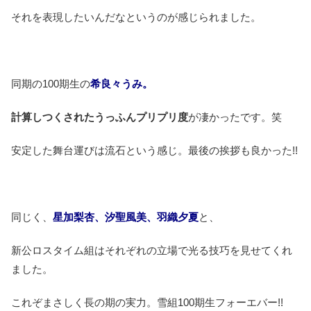
それを表現したいんだなというのが感じられました。
同期の100期生の
希良々うみ。
計算しつくされたうっふんプリプリ度
が凄かったです。笑
安定した舞台運びは流石という感じ。最後の挨拶も良かった!!
同じく、
星加梨杏、汐聖風美、羽織夕夏
と、
新公ロスタイム組はそれぞれの立場で光る技巧を見せてくれ
ました。
これぞまさしく長の期の実力。雪組100期生フォーエバー!!