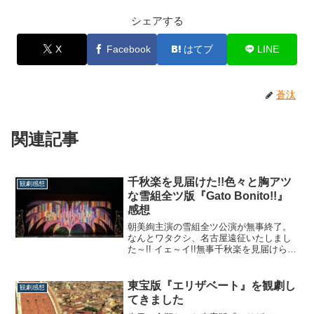
シェアする
X
Facebook
はてブ
LINE
蒼汰
関連記事
千秋楽を見届けた!!色々と胸アツ
観劇感想
な雪組全ツ版『Gato Bonito!!』
感想
朝美絢主演の雪組全ツ公演が無事終了。
なんとワタクシ、名古屋遠征いたしまし
た～!! イェ～イ!!無事千秋楽を見届けられ
まして、色々と感想を綴りたいのです
が、せや、まだ『Gato Bonito!!』の感想
あげてなかったやんけ？と気付きまし
東宝版『エリザベート』を観劇し
観劇感想
て、今更ながら同時に更新したいと思い
てきました
ます。←【仮面のロマネスク編は...