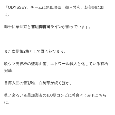
『ODYSSEY』チームは彩風咲奈、朝月希和、朝美絢に加
え、
縣千に華世京と
雪組御曹司ライン
が揃っています。
また次期娘2格として野々花ひまり、
歌ウマ男役枠の聖海由侑、エトワール職人と化している有栖
妃華、
首席入団の音彩唯、白綺華が続くほか、
眞ノ宮るい＆星加梨杏の100期コンビに希良々うみもこちら
に。