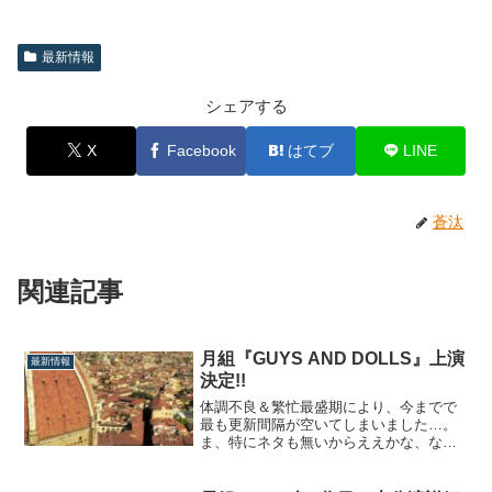
最新情報
シェアする
X
Facebook
はてブ
LINE
蒼汰
関連記事
月組『GUYS AND DOLLS』上演
最新情報
決定!!
体調不良＆繁忙最盛期により、今までで
最も更新間隔が空いてしまいました…。
ま、特にネタも無いからええかな、なー
んて思ってしまったのも事実ですが←
色々と落ち着いてきましたし、ちょこち