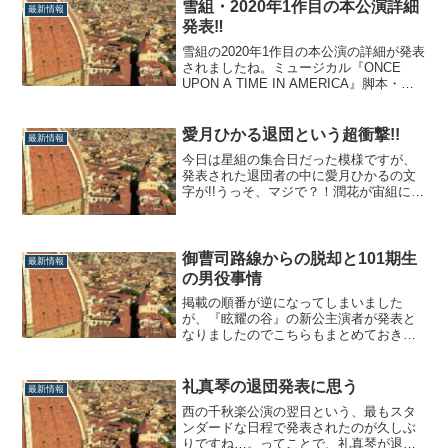
ょこ更新していこうと思い、一本記事を
雪組・2020年1作目の本公演詳細
最新情報
書きあげて公式を見に行ったら…なんと
発表‼
月組の次の大劇場演目が発表されていた
ー!!ってこと...
雪組の2020年1作目の本公演の詳細が発表
されましたね。ミュージカル『ONCE
UPON A TIME IN AMERICA』脚本・演
出：小池修一郎主演：望海風斗、真彩希
帆さぁ、久しぶりにこのセリフを吐くこ
とにしましょう。「 で し ょ う ね ー ‼
愛月ひかる退団という超衝撃!!
最新情報
」オリジナル作品は期待の表れ？っちゅ
今日は星組の集合日だった模様ですが、
ーことで、...
発表された退団者の中に愛月ひかるの文
字が!!うっそ、マジで？！潤花が宙組に組
替えになった時よりも度肝を抜きまし
た。愛月ひかる・退団発表に思うなぜ、
愛月ひかるの退団発表に驚いたのか。そ
れは結果的に再び「2番手退団」が起きた
御曹司路線からの脱却と101期生
最新情報
こと、ではなく、勝手に彼女は「絶対に
の男役事情
トップに...
掲載の順番が逆になってしまいました
が、『眩耀の谷』の新公主演者が発表と
なりましたのでこちらもまとめておきた
いと思います。丹礼真：碧海さりお（本
役：礼真琴）瞳花：桜庭舞（本役：舞空
瞳 ）2人とも新公初主演ですね、本当に
礼真琴の退団発表に思う
最新情報
おめでとうございます!!御曹司路線からの
西の千秋楽公演の翌日という、最もスタ
脱却？結論から書いちゃいますけど、こ
ンダードな日程で発表されたのが久しぶ
こ最近は...
りですね…。ってことで、礼真琴が退団