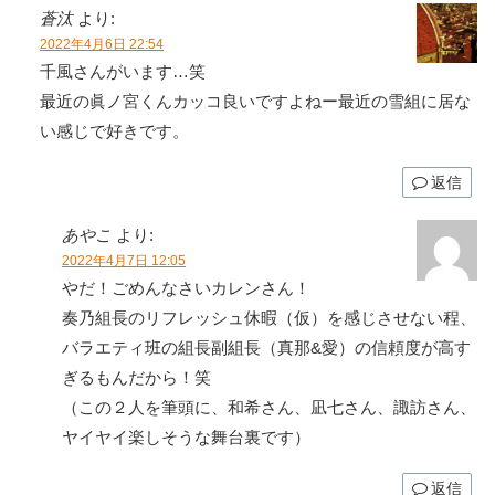
蒼汰
より:
2022年4月6日 22:54
千風さんがいます…笑
最近の眞ノ宮くんカッコ良いですよねー最近の雪組に居な
い感じで好きです。
返信
あやこ
より:
2022年4月7日 12:05
やだ！ごめんなさいカレンさん！
奏乃組長のリフレッシュ休暇（仮）を感じさせない程、
バラエティ班の組長副組長（真那&愛）の信頼度が高す
ぎるもんだから！笑
（この２人を筆頭に、和希さん、凪七さん、諏訪さん、
ヤイヤイ楽しそうな舞台裏です）
返信