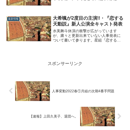
を発表しました。「でしょうね」と言う
なかれ、何とも言えない気持ちになりま
す…。礼真琴の退団発表に思う武道館公
演、やもめ、カレンダー占いと、露骨な
大希颯が2度目の主演!!・『恋する
最新情報
程に任期9作フラグが立っていたましたか
天動説』新人公演全キャスト発表
ら、ほとん...
水美舞斗休演の衝撃が広がっています
が、粛々と更新出来ていない人事発表に
ついて書いて参ります。星組『恋する天
動説』新人公演の全キャストが発表され
ました。所感を書いていきます。大希颯
が2度目の主演!!まず、主演を射止めたの
は105期生の大希颯。個人的予想としては
スポンサーリンク
「でしょうね」ですけれど、これで劇団
は彼女...
人事変動2022春①月組の次期4番手問題
【速報】上田久美子、退団へ。