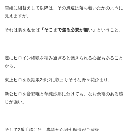
雪組に組替えして以降は、その風速は落ち着いたかのように
見えますが、
それは裏を返せば
「そこまで焦る必要が無い」
ということ。
逆にヒロイン経験を積み過ぎると飽きられる心配もあること
から、
東上ヒロを次期娘2ポジに収まりそうな野々花ひまり、
新公ヒロを音彩唯と華純沙那に分けても、なお余裕のある感
じが強い。
そして2番手格には、専科から凪七瑠海がご登板。