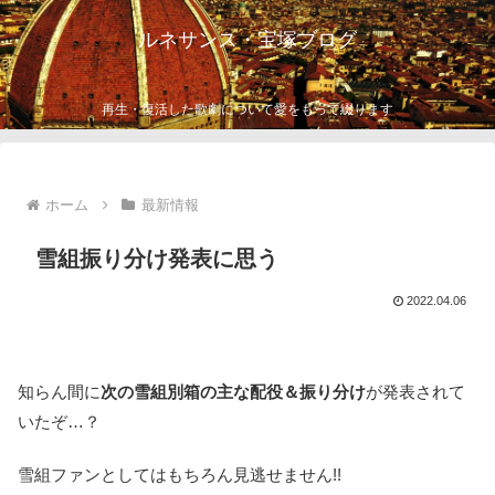
ルネサンス・宝塚ブログ
再生・復活した歌劇について愛をもって綴ります
ホーム
最新情報
雪組振り分け発表に思う
2022.04.06
知らん間に
次の雪組別箱の主な配役＆振り分け
が発表されて
いたぞ…？
雪組ファンとしてはもちろん見逃せません!!