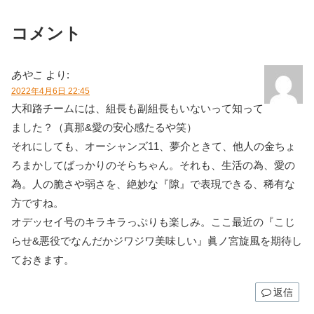
コメント
あやこ
より:
2022年4月6日 22:45
大和路チームには、組長も副組長もいないって知って
ました？（真那&愛の安心感たるや笑）
それにしても、オーシャンズ11、夢介ときて、他人の金ちょ
ろまかしてばっかりのそらちゃん。それも、生活の為、愛の
為。人の脆さや弱さを、絶妙な『隙』で表現できる、稀有な
方ですね。
オデッセイ号のキラキラっぷりも楽しみ。ここ最近の『こじ
らせ&悪役でなんだかジワジワ美味しい』眞ノ宮旋風を期待し
ておきます。
返信