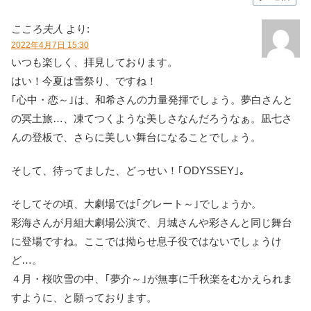
こころ夫人
より:
2022年4月7日 15:30
いつも楽しく、拝見しております。
はい！今夏は雪祭り、ですね！
｢心中・恋～｣は、和希さんの力量発揮でしょう。夢白さんと
の冥土旅…、凍てつくような美しさなんだろうなぁ。凪七さ
んの登板で、さらに美しい舞台になることでしょう。
そして、待ってました、どっせい！｢ODYSSEY｣。
そしてその頃、大劇場では｢グレート～｣でしょうか。
彩海さんが月組大劇場公演で、月城さんや彩さんと同じ舞台
に登場ですね。ここでは拗らせ息子役ではないでしょうけ
ど…。
４月・桜吹雪の中、｢夢介～｣が無事に千秋楽をむかえられま
すように、と願っております。