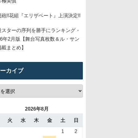
＆極美慎
祝砲!!花組『エリザベート』上演決定!!
役スターの序列を勝手にランキング・
026年2月版【舞台写真枚数＆ル・サン
掲載まとめ】
ーカイブ
2026年8月
火
水
木
金
土
日
1
2