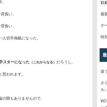
今、
観
を背負い、
最
デ
を背負い、
特
一人切手掲載になった。
最
番手スターになった
だろうし、
（これからなる
）
波
と思われます。
さ
ル
論の隙もありませんので、
W