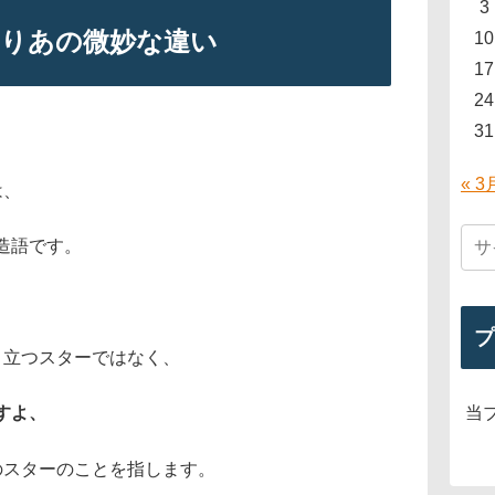
3
ゆりあの微妙な違い
10
17
24
31
« 3
は、
造語です。
プ
目立つスターではなく、
当
すよ、
のスターのことを指します。