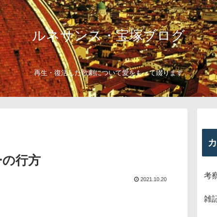
ルネサンス・宝塚ブログ
再生・復活した歌劇について愛をもって綴ります
カ
ーの行方
考
2021.10.20
雑