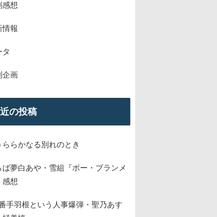
劇感想
新情報
ータ
別企画
近の投稿
うららかなる別れのとき
らば夢白あや・雪組『ボー・ブランメ
』感想
2番手羽根という人事爆弾・聖乃あす