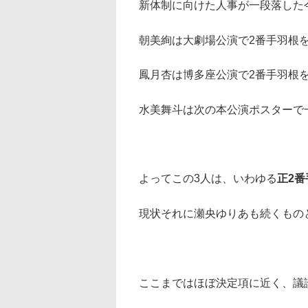
新体制に向けた人事が一段落した
朝美絢は大劇場公演で2番手羽根
鳳月杏は博多座公演で2番手羽根
水美舞斗は次の本公演ポスターで
よってこの3人は、いわゆる
正2
現状それに瀬央ゆりあも続くもの
ここまではほぼ決定項に近く、議