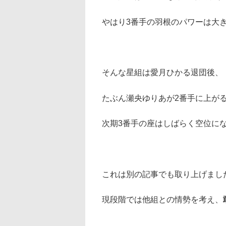
やはり3番手の羽根のパワーは大
そんな星組は愛月ひかる退団後、
たぶん瀬央ゆりあが2番手に上が
次期3番手の座はしばらく空位に
これは別の記事でも取り上げまし
現段階では他組との情勢を考え、