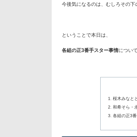
今後気になるのは、むしろその下
ということで本日は、
各組の正3番手スター事情
につい
桜木みなと
和希そら・
各組の正3