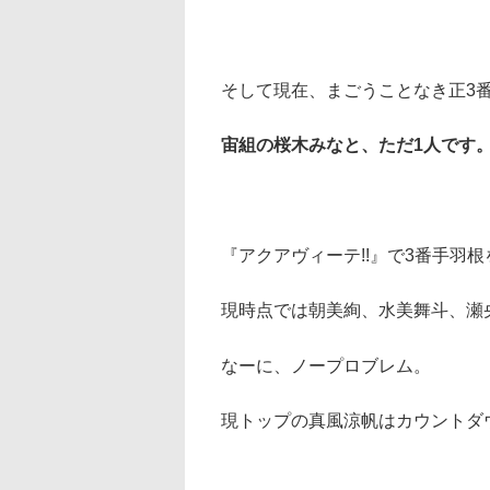
そして現在、まごうことなき正3
宙組の桜木みなと、ただ1人です
『アクアヴィーテ!!』で3番手羽
現時点では朝美絢、水美舞斗、瀬
なーに、ノープロブレム。
現トップの真風涼帆はカウントダ