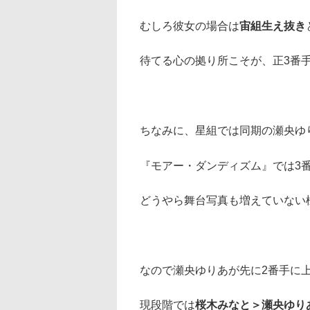
むしろ彼女の場合は
宙組生え抜き
待てる心の拠り所こそが、正3番
ちなみに、星組では同期の瀬央ゆ
『モアー・ダンディズム』では3
どうやら舞台写真も増えていない
なので瀬央ゆりあが先に2番手に
現段階では
桜木みなと＞瀬央ゆり