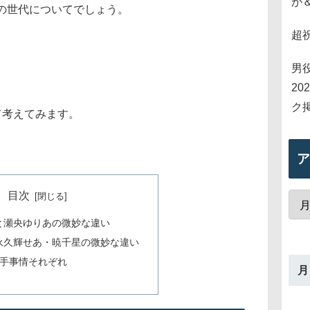
か
の世代についてでしょう。
超
男
2
ク
て考えてみます。
ア
目次
と瀬央ゆりあの微妙な違い
永久輝せあ・暁千星の微妙な違い
番手事情それぞれ
月