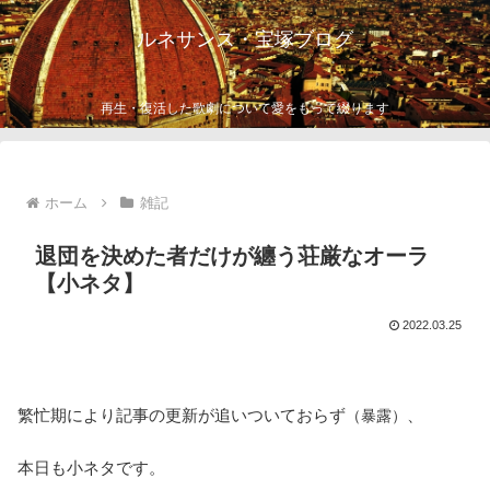
ルネサンス・宝塚ブログ
再生・復活した歌劇について愛をもって綴ります
ホーム
雑記
退団を決めた者だけが纏う荘厳なオーラ
【小ネタ】
2022.03.25
繁忙期により記事の更新が追いついておらず
、
（暴露）
本日も小ネタです。