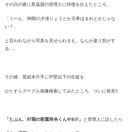
その日の夜に星贔屓の管理人に特徴を伝えたところ、
「うーん、98期の夕渚りょうとか天希ほまれとかじゃな
い？」
と言われながら写真を見せられるも、なんか違う気がす
る…。
その後、星組本片手に中堅以下の生徒を
ひたすらグーグル画像検索してみたところ、ついに発見!!
「たぶん、97期の彩葉玲央くんやわ!!」
と管理人に話したら