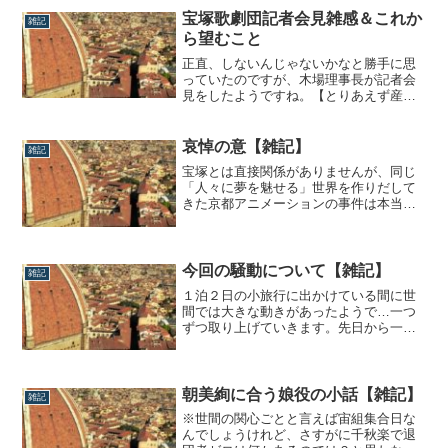
よ。ってことで、しょーもなコラムもど
宝塚歌劇団記者会見雑感＆これか
雑記
き第2弾は、私の愛好についての散文で
ら望むこと
す。朝美絢の何に惹かれたのか前回、自
分の宝塚史を...
正直、しないんじゃないかなと勝手に思
っていたのですが、木場理事長が記者会
見をしたようですね。【とりあえず産経
新聞より】改めて、現状についての雑感
と、これからについて個人的な意見を書
いていきます。宝塚と危機管理これまで
哀悼の意【雑記】
雑記
の宝塚の動きをまとめると、ニュース等
宝塚とは直接関係がありませんが、同じ
の報道で第一報が入る→「宝塚歌劇団に
「人々に夢を魅せる」世界を作りだして
関する報道に...
きた京都アニメーションの事件は本当に
衝撃でしたね。私や管理人のような平成
元年近辺生まれは、まさに学生時代を京
アニ作品と過ごしてきたと言っても過言
ではなく、辛い時、悲しい時に様々な夢
今回の騒動について【雑記】
雑記
を魅せてくれた名作たちと信念を持って
１泊２日の小旅行に出かけている間に世
作り出してき...
間では大きな動きがあったようで…一つ
ずつ取り上げていきます。先日から一部
界隈で騒がれていた礼真琴の流出騒動に
ついて他諸先輩方ブロガー同様、公にな
るまで個人的に発言は控えておりました
が今回文春に取り上げられるということ
朝美絢に合う娘役の小話【雑記】
雑記
で筆を取りました。あくまでも個人的感
※世間の関心ごとと言えば宙組集合日な
想ですので、...
んでしょうけれど、さすがに千秋楽で退