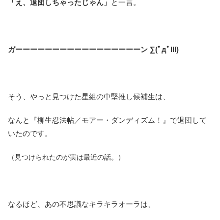
「え、退団しちゃったじゃん」
と一言。
ガーーーーーーーーーーーーーーーーーン ∑(ﾟдﾟlll)
そう、やっと見つけた星組の中堅推し候補生は、
なんと『柳生忍法帖／モアー・ダンディズム！』で退団して
いたのです。
（見つけられたのが実は最近の話。）
なるほど、あの不思議なキラキラオーラは、