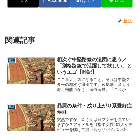
X
Facebook
はてブ
LINE
蒼汰
関連記事
相次ぐ中堅路線の退団に思う／
雑記
「別格路線で活躍して欲しい」と
いうエゴ【雑記】
ここ最近、気になること。それは中堅ス
ターの相次ぐ退団です。綾凰華、音くり
寿、飛龍つかさ、留依蒔世。「これから
別格枠としてさらに美味しくなるのに…
勿体ない!!」と、彼女たちが退団を発表を
する度、心の底から思っていました。け
贔屓の条件・成り上がり系愛好症
雑記
れどそれって、実はとんでもないエゴな
候群
のかなとも思ったり。本日はそんな、相
次ぐ中堅...
突然ですが、皆さんは日プ女子を見てい
ますか？アイドルを目指す女性101人がデ
ビューを賭けて競い合うサバイバル番
組。出演者に天寿光希そっくりな女の子
や、元宝塚受験生も居るので必見です