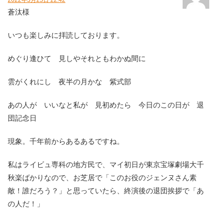
2022年3月25日 22:42
蒼汰様
いつも楽しみに拝読しております。
めぐり逢ひて 見しやそれともわかぬ間に
雲がくれにし 夜半の月かな 紫式部
あの人が いいなと私が 見初めたら 今日のこの日が 退
団記念日
現象。千年前からあるあるですね。
私はライビュ専科の地方民で、マイ初日が東京宝塚劇場大千
秋楽ばかりなので、お芝居で「このお役のジェンヌさん素
敵！誰だろう？」と思っていたら、終演後の退団挨拶で「あ
の人だ！」