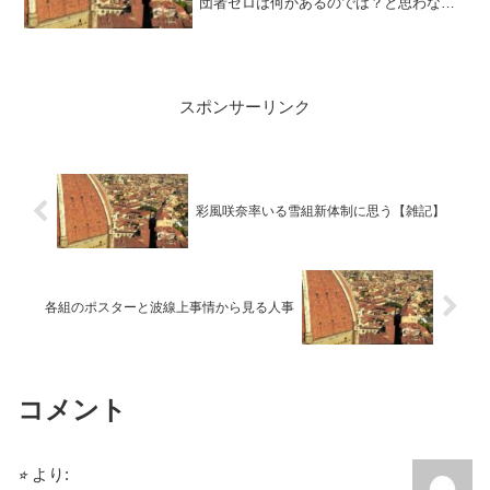
団者ゼロは何かあるのでは？と思わなく
はないため、一旦様子見モードで全然違
う記事を書きます。さて、全ツの興奮冷
めやらぬまま、GW明けの多忙に追われて
いる蒼汰です。今週来週がヤヴァイた
め、現実逃避のため全ツの時にふわふわ
スポンサーリンク
と思い考えて...
彩風咲奈率いる雪組新体制に思う【雑記】
各組のポスターと波線上事情から見る人事
コメント
⭐︎
より: