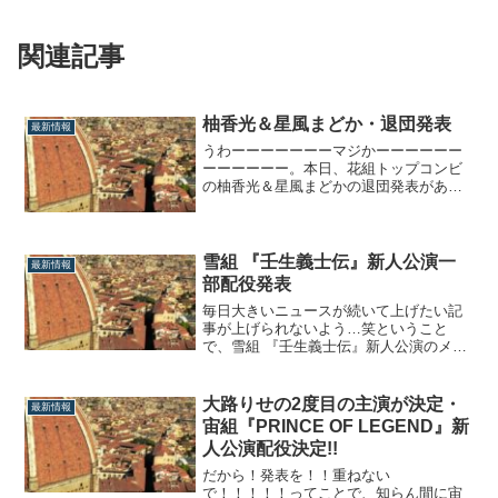
関連記事
柚香光＆星風まどか・退団発表
最新情報
うわーーーーーーーマジかーーーーーー
ーーーーーー。本日、花組トップコンビ
の柚香光＆星風まどかの退団発表があり
ました。普段トップコンビの退団発表が
あった時は、人事的検証と一ファンとし
ての感想の2本記事を書くのですが、今日
は色々と感情が溢れ出ているので、ごっ
雪組 『壬生義士伝』新人公演一
最新情報
た煮で書いていきます。柚香光＆星風ま
部配役発表
どか・退団...
毎日大きいニュースが続いて上げたい記
事が上げられないよう…笑ということ
で、雪組 『壬生義士伝』新人公演のメイ
ンキャストが発表されました。（外部リ
ンク）『壬生義士伝』キャスト吉村貫一
郎 ： 彩海せらしづ／みよ ： 彩みちる大
大路りせの2度目の主演が決定・
最新情報
野次郎右衛門 ： 諏訪さきまずは彩海せら
宙組『PRINCE OF LEGEND』新
さん、新公初主演本当におめでとうござ
人公演配役決定!!
い...
だから！発表を！！重ねない
で！！！！！ってことで、知らん間に宙