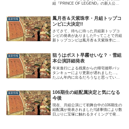
組『PRINCE OF LEGEND』の新人公演
の配役が決定した模様。さっくり所感を
まとめたいと思います。珍しく予定調和
な宙組まず最初に書いておくと、これま
鳳月杏＆天紫珠李・月組トップコ
最新情報
でほっとんど当たってこなかった宙組の
ンビに大決定!!
新公主演予想ゲームでしたが珍しくドン
ピシャを引...
さてさて、待ちに待った月組新トップコ
ンビの発表がありました!!ってことで月組
新トップコンビは鳳月杏＆天紫珠李に大
決定!!本当におめでとうございまーーーー
す!!鳳月杏・恐るべきラッキーガイまずは
鳳月杏。結局のところ大順当でしたけ
狙うはポスト早霧せいな？・雪組
最新情報
ど、経歴を見ると驚きのトップ就任劇と
本公演詳細発表
なりました。『ベルサイユのばら』の新
人...
年末進行による残業からの帰宅後即バッ
タンキューにより更新が遅れました…。
たぶん年内に出るだろうなと思っていた
らやっぱり出た!!（小川理事長の年頭挨拶
で紹介するだろうなと思っていたので）
ということで彩風＆朝月の大劇場お披露
106期生の組配属決定と気になる
最新情報
目公演が発表されましたね。時間の関係
今後
上さっくりまとめます。狙うはポスト早
霧せいな...
現在、月組公演にて初舞台中の106期生の
組配属が発表されました!!諸事情により数
日ぶりに宝塚に触れるタイミングで発表
されるなんて‼︎ということで簡単に所感を
述べたいと思います。気になる娘役の配
属先について106期生と言えば、なぜだが