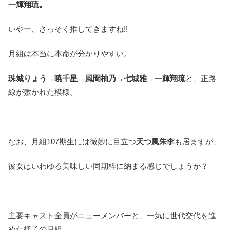
一輝翔琉。
いやー、さっそく推してきますね!!
月組は本当に本命が分かりやすい。
珠城りょう→暁千星→風間柚乃→七城雅→一輝翔琉
と、正路
線が敷かれた模様。
なお、月組107期生には微妙に目立つ
天つ風朱李
も居ますが、
彼女はいわゆる美味しい同期枠に納まる感じでしょうか？
主要キャスト全員がニューメンバーと、一気に世代交代を進
めた様子の月組。