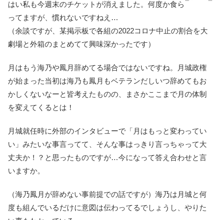
はい私も今週末のチケットが消えました。何度か食ら
ってますが、慣れないですねえ…
（余談ですが、某掲示板で各組の2022コロナ中止の割合を大
劇場と外箱のまとめてて興味深かったです）
月はもう海乃や鳳月辞めてる場合ではないですね。月城政権
が始まった当初は海乃も鳳月もベテランだしいつ辞めてもお
かしくないなーと皆考えたものの、まさかここまで月の体制
を変えてくるとは！
月城就任時に外部のインタビューで「月はもっと変わってい
い」みたいな事言ってて、そんな事はっきり言っちゃって大
丈夫か！？と思ったものですが…今になって答え合わせと言
いますか。
（海乃鳳月が辞めない事前提での話ですが）海乃は月城と何
度も組んでいるだけに意図は伝わってるでしょうし、やりた