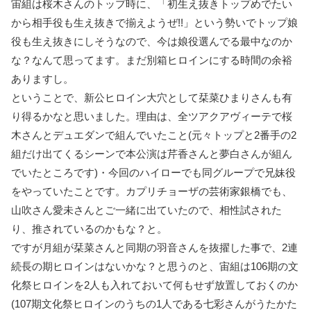
宙組は桜木さんのトップ時に、「初生え抜きトップめでたい
から相手役も生え抜きで揃えようぜ!!」という勢いでトップ娘
役も生え抜きにしそうなので、今は娘役選んでる最中なのか
な？なんて思ってます。まだ別箱ヒロインにする時間の余裕
ありますし。
ということで、新公ヒロイン大穴として栞菜ひまりさんも有
り得るかなと思いました。理由は、全ツアクアヴィーテで桜
木さんとデュエダンで組んでいたこと(元々トップと2番手の2
組だけ出てくるシーンで本公演は芹香さんと夢白さんが組ん
でいたところです)・今回のハイローでも同グループで兄妹役
をやっていたことです。カプリチョーザの芸術家銀橋でも、
山吹さん愛未さんとご一緒に出ていたので、相性試された
り、推されているのかもな？と。
ですが月組が栞菜さんと同期の羽音さんを抜擢した事で、2連
続長の期ヒロインはないかな？と思うのと、宙組は106期の文
化祭ヒロインを2人も入れておいて何もせず放置しておくのか
(107期文化祭ヒロインのうちの1人である七彩さんがうたかた