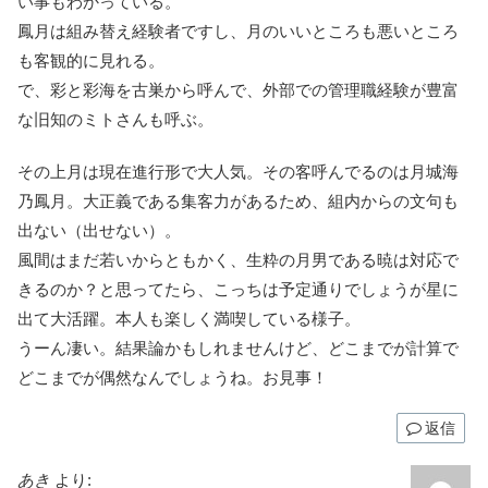
い事もわかっている。
鳳月は組み替え経験者ですし、月のいいところも悪いところ
も客観的に見れる。
で、彩と彩海を古巣から呼んで、外部での管理職経験が豊富
な旧知のミトさんも呼ぶ。
その上月は現在進行形で大人気。その客呼んでるのは月城海
乃鳳月。大正義である集客力があるため、組内からの文句も
出ない（出せない）。
風間はまだ若いからともかく、生粋の月男である暁は対応で
きるのか？と思ってたら、こっちは予定通りでしょうが星に
出て大活躍。本人も楽しく満喫している様子。
うーん凄い。結果論かもしれませんけど、どこまでが計算で
どこまでが偶然なんでしょうね。お見事！
返信
あき
より: