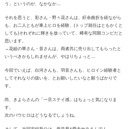
う」というのが、なかなか…
それを思うと、彩さん・野々花さんは、紆余曲折を経ながら
も、お二人ともが東上ヒロを経験、(トップ就任はともかくと
しても)それぞれに輝きを放っていて、稀有な同期コンビだと
思います。
→花組の華さん・音さんは、両者共に売り出してもらったと
いうべきかもしれませんが、やはりちょっと…
今回でいえば、白河さんも、羽音さんも、ヒロイン経験者と
してそれなりの扱いを、とお願いしたいなと願うばかりで
す。
尚、きよらさんの「一旦ステイ感」はちょっと気になりま
す。
次のバウヒロはどうなるでしょうね。
そして、次回宙組新公は、亜音君&愛未サラさんで！