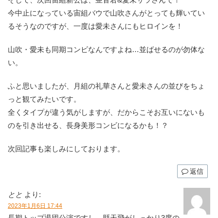
今中止になっている宙組バウで山吹さんがとっても輝いてい
るそうなのですが、一度は愛未さんにもヒロインを！
山吹・愛未も同期コンビなんですよね…並ばせるのが勿体な
い。
ふと思いましたが、月組の礼華さんと愛未さんの並びをちょ
っと観てみたいです。
全くタイプが違う気がしますが、だからこそお互いにないも
のを引き出せる、長身美形コンビになるかも！？
次回記事も楽しみにしております。
返信
とと
より:
2023年1月6日 17:44
長期トップ退団公演ですし、縣天飛がしっかり3度の