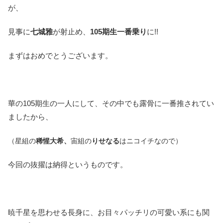
が、
見事に
七城雅
が射止め、
105期生一番乗り
に!!
まずはおめでとうございます。
華の105期生の一人にして、その中でも露骨に一番推されてい
ましたから、
（星組の
稀惺大希、
宙組の
りせなる
はニコイチなので）
今回の抜擢は納得というものです。
暁千星を思わせる長身に、お目々パッチリの可愛い系にも関