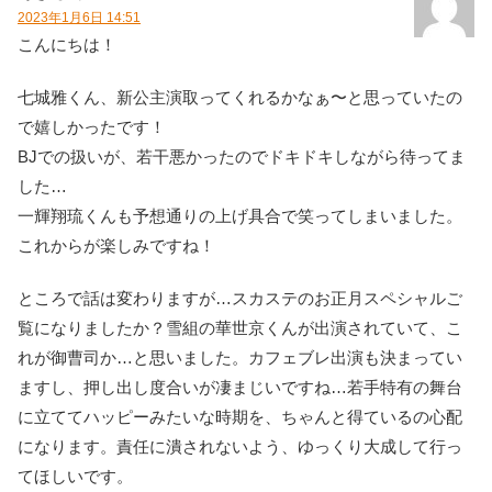
2023年1月6日 14:51
こんにちは！
七城雅くん、新公主演取ってくれるかなぁ〜と思っていたの
で嬉しかったです！
BJでの扱いが、若干悪かったのでドキドキしながら待ってま
した…
一輝翔琉くんも予想通りの上げ具合で笑ってしまいました。
これからが楽しみですね！
ところで話は変わりますが…スカステのお正月スペシャルご
覧になりましたか？雪組の華世京くんが出演されていて、こ
れが御曹司か…と思いました。カフェブレ出演も決まってい
ますし、押し出し度合いが凄まじいですね…若手特有の舞台
に立ててハッピーみたいな時期を、ちゃんと得ているの心配
になります。責任に潰されないよう、ゆっくり大成して行っ
てほしいです。