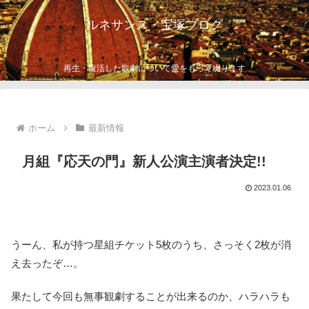
ルネサンス・宝塚ブログ
再生・復活した歌劇について愛をもって綴ります
ホーム
最新情報
月組『応天の門』新人公演主演者決定!!
2023.01.06
うーん、私が持つ星組チケット5枚のうち、さっそく2枚が消
え去ったぞ…。
果たして今回も無事観劇することが出来るのか、ハラハラも