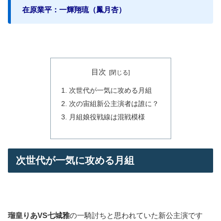
在原業平：一輝翔琉（鳳月杏）
目次
次世代が一気に攻める月組
次の宙組新公主演者は誰に？
月組娘役戦線は混戦模様
次世代が一気に攻める月組
瑠皇りあVS七城雅
の一騎討ちと思われていた新公主演です