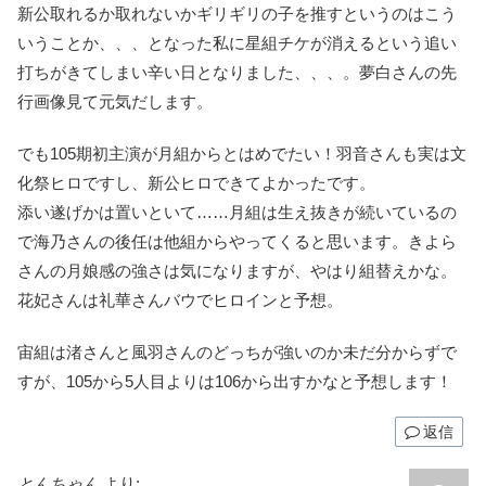
新公取れるか取れないかギリギリの子を推すというのはこう
いうことか、、、となった私に星組チケが消えるという追い
打ちがきてしまい辛い日となりました、、、。夢白さんの先
行画像見て元気だします。
でも105期初主演が月組からとはめでたい！羽音さんも実は文
化祭ヒロですし、新公ヒロできてよかったです。
添い遂げかは置いといて……月組は生え抜きが続いているの
で海乃さんの後任は他組からやってくると思います。きよら
さんの月娘感の強さは気になりますが、やはり組替えかな。
花妃さんは礼華さんバウでヒロインと予想。
宙組は渚さんと風羽さんのどっちが強いのか未だ分からずで
すが、105から5人目よりは106から出すかなと予想します！
返信
とんちゃん
より: