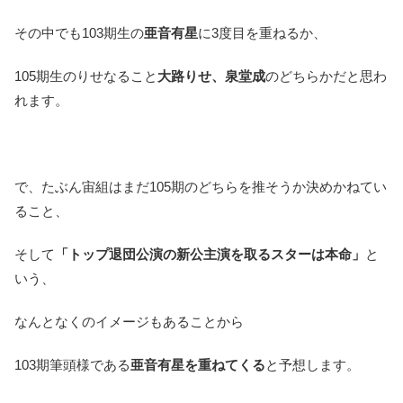
その中でも103期生の
亜音有星
に3度目を重ねるか、
105期生のりせなること
大路りせ、泉堂成
のどちらかだと思わ
れます。
で、たぶん宙組はまだ105期のどちらを推そうか決めかねてい
ること、
そして
「トップ退団公演の新公主演を取るスターは本命」
と
いう、
なんとなくのイメージもあることから
103期筆頭様である
亜音有星を重ねてくる
と予想します。