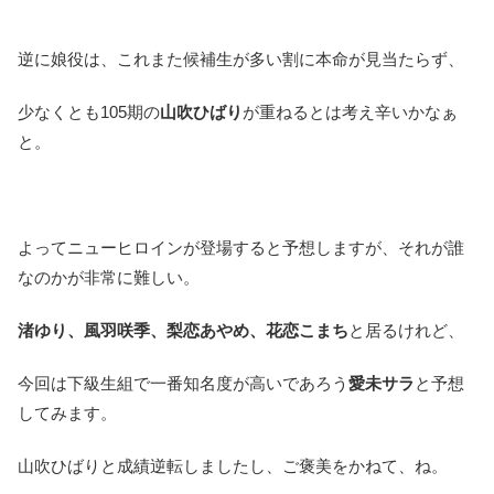
逆に娘役は、これまた候補生が多い割に本命が見当たらず、
少なくとも105期の
山吹ひばり
が重ねるとは考え辛いかなぁ
と。
よってニューヒロインが登場すると予想しますが、それが誰
なのかが非常に難しい。
渚ゆり、風羽咲季、梨恋あやめ、花恋こまち
と居るけれど、
今回は下級生組で一番知名度が高いであろう
愛未サラ
と予想
してみます。
山吹ひばりと成績逆転しましたし、ご褒美をかねて、ね。