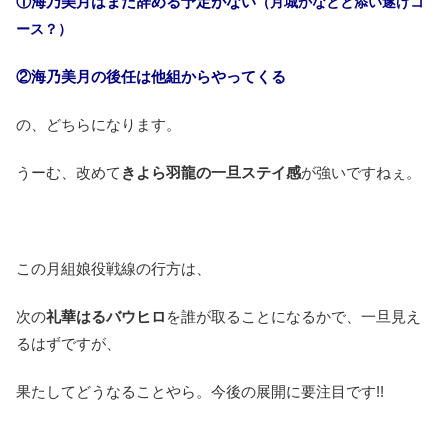
①海乃美月はまだ辞める予定がない
（月城かなとと添い遂げコ
ース？）
②海乃美月の後任は他組からやってくる
の、どちらになります。
うーむ、改めて
きよら羽龍の一旦ステイ感
が強いですねぇ。
この月組娘役戦線の行方は、
次の
礼華はるバウヒロ
を誰が取ることになるかで、一旦見え
るはずですが、
果たしてどうなることやら。今後の展開に要注目です!!