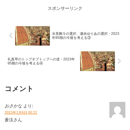
「歌の期」の印象が強いです。文化祭を
スポンサーリンク
スカステでの映像でしか見ていませ...
水美舞斗の選択、瀬央ゆりあの選択・2023
年95期の今後を考える③
礼真琴のトップオブトップへの道・2023年
95期の今後を考える④
コメント
おさかな
より:
2023年1月6日 00:22
蒼汰さん