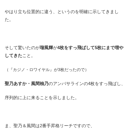
やはり立ち位置的に違う、というのを明確に示してきまし
た。
そして驚いたのが
瑠風輝
が
4枚をすっ飛ばして5枚にまで増や
してきた
こと。
（『カジノ・ロワイヤル』が3枚だったので）
聖乃あすか・風間柚乃
のアンバサラインの4枚をすっ飛ばし、
序列的に上に来ることを示しました。
ま、聖乃＆風間は2番手昇格リーチですので、