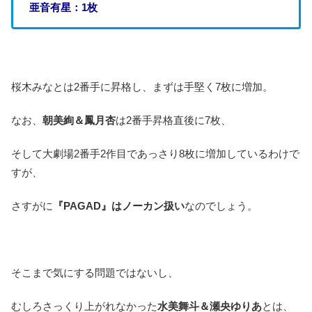
亜音有星：1枚
桜木みなとは2番手に昇格し、まずは手堅く7枚に増加。
なお、
朝美絢＆鳳月杏
は2番手昇格直後に7枚、
そして大劇場2番手2作目であっさり8枚に増加しているわけで
すが、
さすがに
『PAGAD』はノーカン扱い
なのでしょう。
そこまで気にする問題ではないし、
むしろさっくり上がれなかった
水美舞斗＆瀬央ゆりあ
とは、