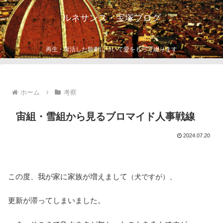
ルネサンス・宝塚ブログ
再生・復活した歌劇について愛をもって綴ります
ホーム
考察
宙組・雪組から見るブロマイド人事戦線
2024.07.20
この度、我が家に家族が増えまして
、
（犬ですが）
更新が滞ってしまいました。