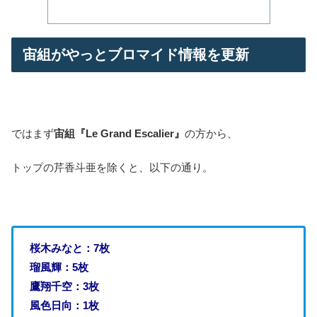
宙組がやっとブロマイド情報を更新
ではまず
宙組『Le Grand Escalier』
の方から、
トップの芹香斗亜を除くと、以下の通り。
桜木みなと：7枚
瑠風輝：5枚
鷹翔千空：3枚
風色日向：1枚