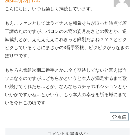
2024年7月22日 17:47
こんにちは、いつも楽しく拝読しています。
もえこファンとしてはライナスを和希そらが取った時点で若
干諦めたのですが、バロンの末裔の姿月あさとの役とか、逆
転裁判とか、えええええこれきっと餞別だよね？？？とビク
ビクしているうちにまさかの3番手羽根、ビクビクがうなぎの
ぼり中です。
もちろん雪組次期二番手とか…全く期待してないと言えばウ
ソになるのですが…どちらかというと本人が満足するまで歌
い続けてくれたら…とか、なんならカチャのポジションとか
いかがですかね…とかいう、もう本人の幸せを祈る域にきて
いる今日この頃です…
返信
コメントを書き込む