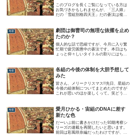
このブログを長くご覧になっている方は
お気づきかもしれませんが、「三人娘」
だの「雪組別格四天王」だの蒼汰は複数
のスターを一括りにするのが好きでし
て。笑本日取り上げたいのは99期御三家
こと帆純まひろ、英かおと、諏訪さきの3
劇団は御曹司の無理な抜擢を止め
考察
名。この3名はご存じの通り、「不遇の世
たのか？
代」扱いされがちな99期生の中で、最終
学年で...
個人的な話で恐縮ですが、今月に入り繁
忙期で疲労困憊中の蒼汰です。本日はち
ょっと仰々しいタイトルの割りにはちょ
っとした小ネタ、というより呟きになり
ます。お題はズバリ、劇団の御曹司抜擢
についてです。御曹司の無理な抜擢を止
各組の今後の体制を大胆予想して
考察
めたのか？タカラジェンヌの中には、劇
みた
団からの期待を一身に背負い、入団当初
から集中的に...
皆さん、メリークリスマス!!先日、星組の
今後の組体制についてまとめたのですが
これが思いのほか楽しくって。笑どうせ
ならこのまま全組やっちまおう!!というの
が本日の記事でございます。最近は起こ
った出来事（組替え等）についての後出
愛月ひかる・宙組のDNAに差す
考察
し的解説ばかりでしたので、たまには予
新たな色
想ゲームも楽しいですよねー。あくまで
超個...
だーいぶ前に書きかけだった93期考察シ
リーズの連載を再開したいと思います。
前回は彩風咲奈編だったわけですが、当