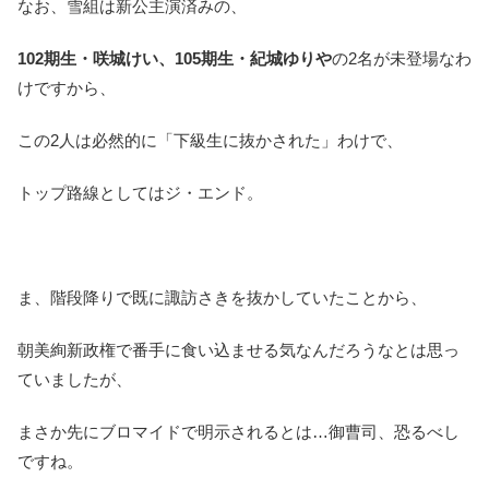
なお、雪組は新公主演済みの、
102期生・咲城けい、105期生・紀城ゆりや
の2名が未登場なわ
けですから、
この2人は必然的に「下級生に抜かされた」わけで、
トップ路線としてはジ・エンド。
ま、階段降りで既に諏訪さきを抜かしていたことから、
朝美絢新政権で番手に食い込ませる気なんだろうなとは思っ
ていましたが、
まさか先にブロマイドで明示されるとは…御曹司、恐るべし
ですね。