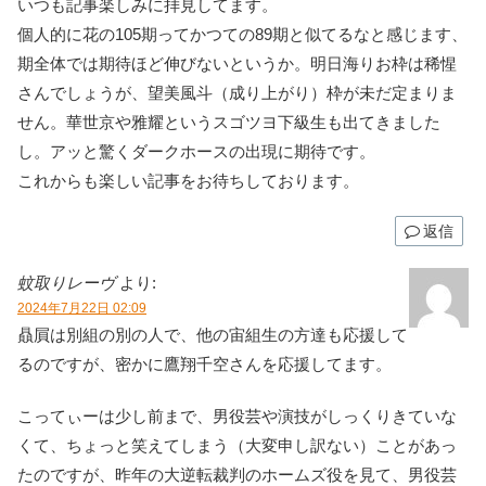
いつも記事楽しみに拝見してます。
個人的に花の105期ってかつての89期と似てるなと感じます、
期全体では期待ほど伸びないというか。明日海りお枠は稀惺
さんでしょうが、望美風斗（成り上がり）枠が未だ定まりま
せん。華世京や雅耀というスゴツヨ下級生も出てきました
し。アッと驚くダークホースの出現に期待です。
これからも楽しい記事をお待ちしております。
返信
蚊取りレーヴ
より:
2024年7月22日 02:09
贔屓は別組の別の人で、他の宙組生の方達も応援して
るのですが、密かに鷹翔千空さんを応援してます。
こってぃーは少し前まで、男役芸や演技がしっくりきていな
くて、ちょっと笑えてしまう（大変申し訳ない）ことがあっ
たのですが、昨年の大逆転裁判のホームズ役を見て、男役芸