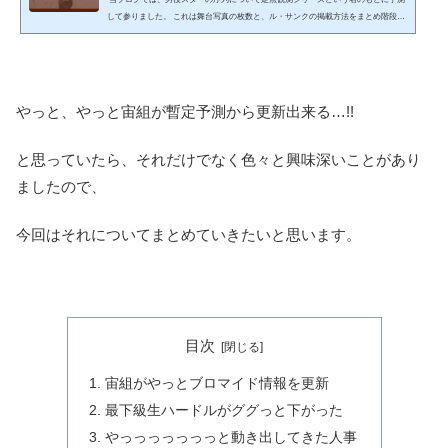
して参りました。 これは舞台写真の枚数と、ル・サンクの掲載方法をまとめ階段降
り、羽根の有無、その他出版物等の状況を加味し私たちが個人的に予測してランキ
ングにしたものです。 あくまでも管理人masa＆蒼汰が勝手にまとめているもの
で、劇団公式のものではありませんのでご注意下さい。 【ルール説明】※対象はバ
ウ単独主演発表済みのスターとなります。※各スターのデータは最後の東京大劇場
公演／最終計測月組 『Eternal Voice ...
やっと、やっと宙組が暫定予測から更新出来る…!!
と思っていたら、それだけでなく色々と興味深いことがあり
ましたので、
今回はそれについてまとめていきたいと思います。
目次
宙組がやっとブロマイド情報を更新
最下級生ハードルがググっと下がった
やっっっっっっっと動き出してきた人事