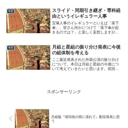
時、潤花が雪組トップ娘役に就任すると
全く疑っていないのが今読み返すと面白
いですね。笑本日は愛月ひかる編です!!
スライド・同期引き継ぎ・専科経
考察
『SANCTUARY』に見る愛月のスター性
由というイレギュラー人事
まず始めに、懺悔します。ブログ開設当
初...
宝塚人事のイレギュラーといえば「落下
傘」。皆さん何かにつけて「落下傘が起
きるのでは？」と楽しく妄想しますが、
実はそれ以上のイレギュラー人事案件が
あります。それは、スライド・同期引き
継ぎ・専科経由の3つ。本日はこの「3大
月組と星組の振り分け発表に今後
考察
イレギュラー人事」について考えていき
の組体制を考える
たいと思います。※全て平成宝塚史以降
の人事に限...
ここ最近発表された外箱公演の振り分け
について、本日は月組と星組の今後につ
いて考えていきたいと思います。前回の
雪組編はこちらから月組：娘役を育成す
る気が無い？まずは月組の配役発表よ
り、気になったのは主要路線ではなく、
娘役。というわけで新公ヒロ経験者＋αを
スポンサーリンク
並べてみると…。御園座『赤と黒』マチ
ルド：天紫珠...
月組版『琥珀色の雨に濡れて』配役発表に思
う