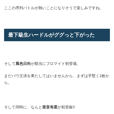
ここの序列バトルが熱いことになりそうで楽しみですね。
最下級生ハードルがググっと下がった
そして
風色日向
が順当にブロマイド初登場。
まだバウ主演を果たしてはいませんから、まずは手堅く1枚か
ら。
そして同時に、なんと
亜音有星
が初登板!!