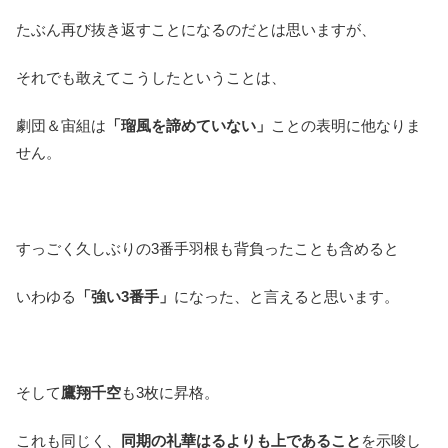
たぶん再び抜き返すことになるのだとは思いますが、
それでも敢えてこうしたということは、
劇団＆宙組は
「瑠風を諦めていない」
ことの表明に他なりま
せん。
すっごく久しぶりの3番手羽根も背負ったことも含めると
いわゆる
「強い3番手」
になった、と言えると思います。
そして
鷹翔千空
も3枚に昇格。
これも同じく、
同期の礼華はるよりも上であること
を示唆し