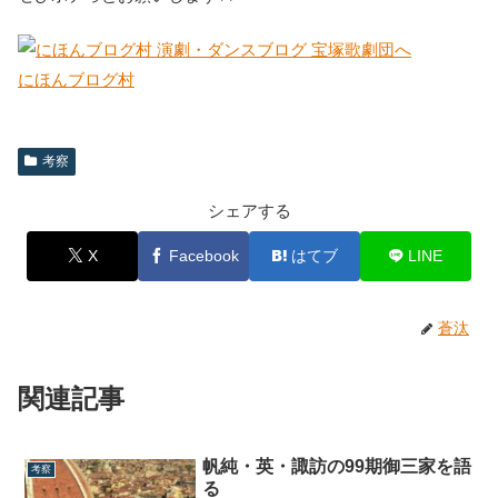
にほんブログ村
考察
シェアする
X
Facebook
はてブ
LINE
蒼汰
関連記事
帆純・英・諏訪の99期御三家を語
考察
る