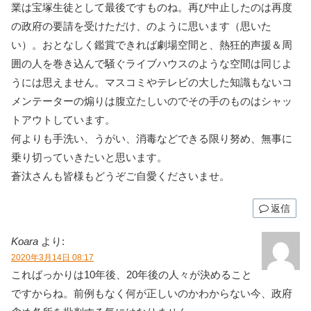
業は宝塚生徒として最後ですものね。再び中止したのは再度
の政府の要請を受けただけ、のように思います（思いた
い）。おとなしく鑑賞できれば劇場空間と、熱狂的声援＆周
囲の人を巻き込んで騒ぐライブハウスのような空間は同じよ
うには思えません。マスコミやテレビの大した知識もないコ
メンテーターの煽りは腹立たしいのでその手のものはシャッ
トアウトしています。
何よりも手洗い、うがい、消毒などできる限り努め、無事に
乗り切っていきたいと思います。
蒼汰さんも皆様もどうぞご自愛くださいませ。
返信
Koara
より:
2020年3月14日 08:17
こればっかりは10年後、20年後の人々が決めること
ですからね。前例もなく何が正しいのかわからない今、政府