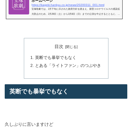
ホームページ
https://kageki.hankyu.co.jp/news/20200311_001.html
宝塚歌劇では、2月下旬に示された政府方針を踏まえ、新型コロナウイルスの感染拡
大防止のため、2月29日（土）から3月8日（日）までの公演を中止するとともに、休
演期間を利用して、劇場内各所の重点消毒を行っ
目次
英断でも暴挙でもなく
とある「ライトファン」のつぶやき
英断でも暴挙でもなく
久しぶりに言いますけど