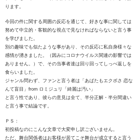
ります。
今回の件に関する周囲の反応を通じて、好きな事に関しては
努めて中立的・客観的な視点で見なければならないと言う事
を学びました。
別の趣味でも似たような事があり、その反応に私自身様々な
感情が湧きました。（因みにコロナウイルス関連の影響では
ありません。）で、その当事者達は回り回ってしっぺ返しを
食らいました。
ジャンル問わず、ファンと言う者は「あばたもエクボさ 恋な
んて盲目」from ロミジュリ「綺麗は汚い」
と言う性であり、彼らの意見は全て、半分正解・半分間違い
と言う事で結論です。
ＰＳ：
初投稿なのにこんな文章で大変申し訳ございません。
ただ、舞台関係者はお客様が居てこそ舞台が成立すると言う