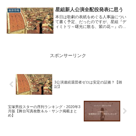
組『1789』を休演へ礼真琴といえば、次
の外箱公演を異例の休演。「働き方改革
星組新人公演全配役発表に思う
最新情報
か？」なんて言われてましたけど、蓋を
本日は歌劇の表紙をめぐる人事論につい
開けてみたら体調によほどの問題（ここ
て書く予定、だったのですが、星組『デ
を詮索す...
ィミトリ～曙光に散る、紫の花～』の新
人公演全配役が発表になりましたので、
一先ず先に、そこから見える星組の今後
について触れたいと思います。本命娘役
を作らないモード継続中まずは娘役の配
役について。今回の新公ヒロインは既に
スポンサーリンク
発表されてい...
3公演連続退団者ゼロは安定の証拠？【雑
記】
宝塚男役スターの序列ランキング・2020年3
月版【舞台写真枚数＆ル・サンク掲載まと
め】