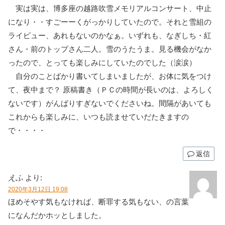
実は実は、博多座の越路吹雪メモリアルコンサート、中止
になり・・すごーーくがっかりしていたので。それと雪組の
ライビュー、あれもないのかなぁ。いずれも、なぎしち・紅
さん・前のトップさん二人。雪のうたうま。見る機会がなか
ったので、とっても楽しみにしていたのでした（涙涙）
自分のことばかり書いてしまいましたが、お体に気をつけ
て、夜中まで？ 原稿書き（ＰＣの時間が長いのは、よろしく
ないです）がんばりすぎないでくださいね。間隔があいても
これからも楽しみに、いつも読ませていだたきますの
で・・・・
返信
えふ
より:
2020年3月12日 19:08
ほめそやす気もなければ、断罪する気もない、の言葉
になんだかホッとしました。