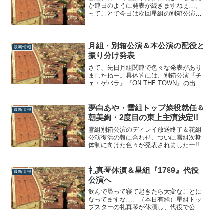
か連日のように発表が続きますねぇ…。
ってことで今日は次回星組の別箱公演が
発表されました!!さっくりとまとめていき
ます。極美慎・初のバウ主演決定!!まず
は、星組期待の新星と言われ続けた、極
美慎のバウ単独主演がついに決定!!こりゃ
月組・別箱公演＆本公演の配役と
最新情報
ーめでたい!!公演情報【宝塚バウホール...
振り分け発表
さて、先日月組関連で色々な発表があり
ましたねー。具体的には、別箱公演『チ
ェ・ゲバラ』『ON THE TOWN』の出演
者振り分けと次回大劇場『I AM FROM
AUSTRIA』の出演者発表。以前、別箱公
演に関しては出演者予想をしてましたの
夢白あや・雪組トップ娘役就任＆
最新情報
で、所感をまとめたいと思います。轟悠
朝美絢・2度目の東上主演決定!!
理事の正しい「使われ方」楽...
雪組別箱公演のディレイ放送終了＆花組
公演復活の報に合わせ、ついに雪組次期
体制に向けた色々が発表されましたー!!一
つ一つ確認していきます。夢白あや・雪
組トップ娘役就任決定!!さて、その行方が
注目されていた朝月希和の後任として、
礼真琴休演＆星組『1789』代役
最新情報
夢白あやの雪組トップ娘役就任が大決定!!
公演へ
まずは素直におめでとうございます!!...
飲んで帰って寝て起きたら大変なことに
なってますな…。（本日有給）星組トッ
プスターの礼真琴が休演し、代役で公演
することが発表されました。礼真琴・星