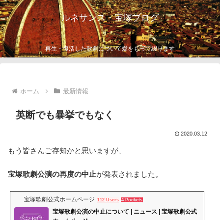
ルネサンス・宝塚ブログ
再生・復活した歌劇について愛をもって綴ります
ホーム
最新情報
英断でも暴挙でもなく
2020.03.12
もう皆さんご存知かと思いますが、
宝塚歌劇公演の再度の中止
が発表されました。
宝塚歌劇公式ホームページ
112 Users
4 Pockets
宝塚歌劇公演の中止について | ニュース | 宝塚歌劇公式