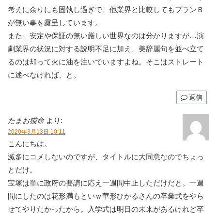
考えに余りにも固執し過ぎで、他業界と比較してもプランＢ
が無い事を露呈しています。
また、安定や保証の無い厳しい世界なのは分かりますが…演
劇業界の状況に対する説明不足に加え、美辞麗句を並べ立て
るのは却って火に油を注いでいますよね。そこはストレート
に述べなければ、と。
返信
たまお猫命
より:
2020年3月13日 10:11
こんにちは。
滅多にコメしないのですが、タイトルに大同意なのでちょっ
とだけ。
宝塚は単に政府の要請に応え一週間中止しただけだと。一週
間にしたのは花形満もといｗ華形ひかるさんの卒業式をやら
せてやりたかったから。入学式は明日の未来があるけれど卒