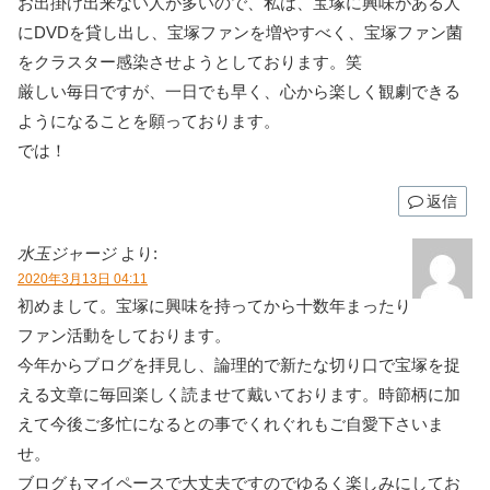
お出掛け出来ない人が多いので、私は、宝塚に興味がある人
にDVDを貸し出し、宝塚ファンを増やすべく、宝塚ファン菌
をクラスター感染させようとしております。笑
厳しい毎日ですが、一日でも早く、心から楽しく観劇できる
ようになることを願っております。
では！
返信
水玉ジャージ
より:
2020年3月13日 04:11
初めまして。宝塚に興味を持ってから十数年まったり
ファン活動をしております。
今年からブログを拝見し、論理的で新たな切り口で宝塚を捉
える文章に毎回楽しく読ませて戴いております。時節柄に加
えて今後ご多忙になるとの事でくれぐれもご自愛下さいま
せ。
ブログもマイペースで大丈夫ですのでゆるく楽しみにしてお