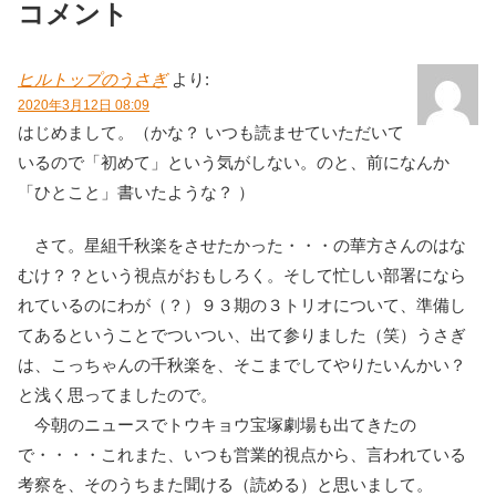
コメント
ヒルトップのうさぎ
より:
2020年3月12日 08:09
はじめまして。（かな？ いつも読ませていただいて
いるので「初めて」という気がしない。のと、前になんか
「ひとこと」書いたような？ ）
さて。星組千秋楽をさせたかった・・・の華方さんのはな
むけ？？という視点がおもしろく。そして忙しい部署になら
れているのにわが（？）９３期の３トリオについて、準備し
てあるということでついつい、出て参りました（笑）うさぎ
は、こっちゃんの千秋楽を、そこまでしてやりたいんかい？
と浅く思ってましたので。
今朝のニュースでトウキョウ宝塚劇場も出てきたの
で・・・・これまた、いつも営業的視点から、言われている
考察を、そのうちまた聞ける（読める）と思いまして。