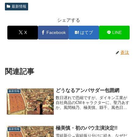
最新情報
シェアする
X
Facebook
はてブ
LINE
蒼汰
関連記事
どうなるアンバサダー包囲網
最新情報
数日遅れで恐縮ですが、ダイキン工業が
自社商品のCMキャラクターに、聖乃あす
か、風間柚乃、極美慎、縣千、風色日向
のアンバサダー5名を起用することが発表
されましたね。ダイキン工業は大阪万博
のオフィシャルパートナー。そのCMに宝
塚のアンバサダーファイブを登場させる
極美慎・初のバウ主演決定!!
最新情報
だなんて、なーんて合理的な広告戦略な
雪組新公→宙組振り分けに続き、なぜだ
んでし...