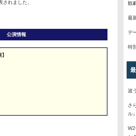
表されました。
観
最
デ
公演情報
特
演】
最
波
さ
ル
W