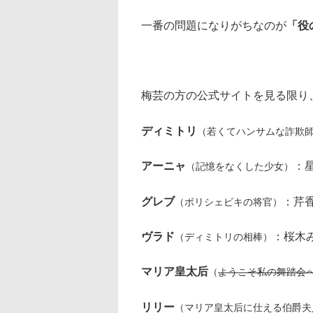
一番の問題になりがちなのが
「役
梅芸の方の公式サイトを見る限り
ディミトリ
（若くてハンサムな詐欺
アーニャ
：
（記憶をなくした少女）
グレブ
：芹
（ボリシェビキの将官）
ヴラド
：桜木
（ディミトリの相棒）
マリア皇太后
（
ようこそ私の舞踏会へ
リリー
（マリア皇太后に仕える伯爵夫