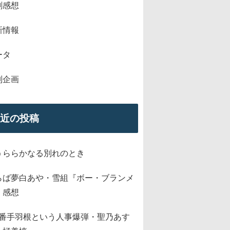
劇感想
新情報
ータ
別企画
近の投稿
うららかなる別れのとき
らば夢白あや・雪組『ボー・ブランメ
』感想
2番手羽根という人事爆弾・聖乃あす