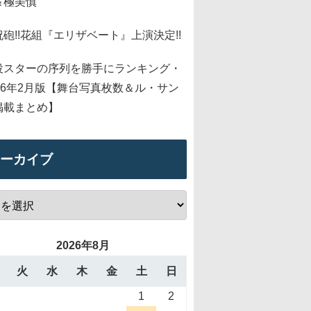
＆極美慎
祝砲!!花組『エリザベート』上演決定!!
役スターの序列を勝手にランキング・
026年2月版【舞台写真枚数＆ル・サン
掲載まとめ】
ーカイブ
2026年8月
火
水
木
金
土
日
1
2