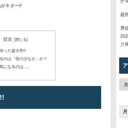
か
がキター!!
超
男
2
目次
ク
待った超大作!!
るのは「役の少なさ」か？
ア
気になるのは…。
!
月