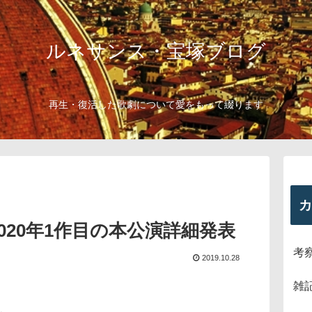
ルネサンス・宝塚ブログ
再生・復活した歌劇について愛をもって綴ります
カ
2020年1作目の本公演詳細発表
考
2019.10.28
雑