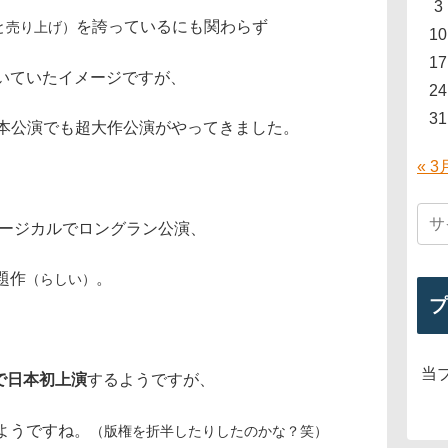
3
を誇っているにも関わらず
と売り上げ）
10
17
いていたイメージですが、
24
31
、本公演でも超大作公演がやってきました。
« 3
ュージカルでロングラン公演、
題作
。
（らしい）
プ
当
で日本初上演
するようですが、
ようですね。
（版権を折半したりしたのかな？笑）