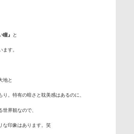
い瞳』
と
います。
大地と
もり。特有の暗さと耽美感はあるのに、
る世界観なので、
リな印象はあります。笑