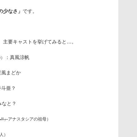
の少なさ」
です。
、主要キャストを挙げてみると…。
：真風涼帆
師）
星風まどか
香斗亜？
みなと？
!!」
アナスタシアの祖母）
人）