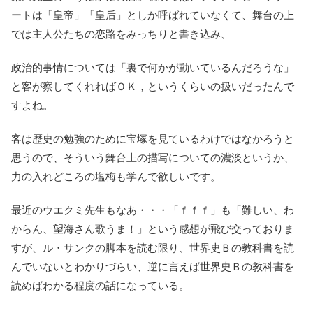
ートは「皇帝」「皇后」としか呼ばれていなくて、舞台の上
では主人公たちの恋路をみっちりと書き込み、
政治的事情については「裏で何かが動いているんだろうな」
と客が察してくれればＯＫ，というくらいの扱いだったんで
すよね。
客は歴史の勉強のために宝塚を見ているわけではなかろうと
思うので、そういう舞台上の描写についての濃淡というか、
力の入れどころの塩梅も学んで欲しいです。
最近のウエクミ先生もなあ・・・「ｆｆｆ」も「難しい、わ
からん、望海さん歌うま！」という感想が飛び交っておりま
すが、ル・サンクの脚本を読む限り、世界史Ｂの教科書を読
んでいないとわかりづらい、逆に言えば世界史Ｂの教科書を
読めばわかる程度の話になっている。