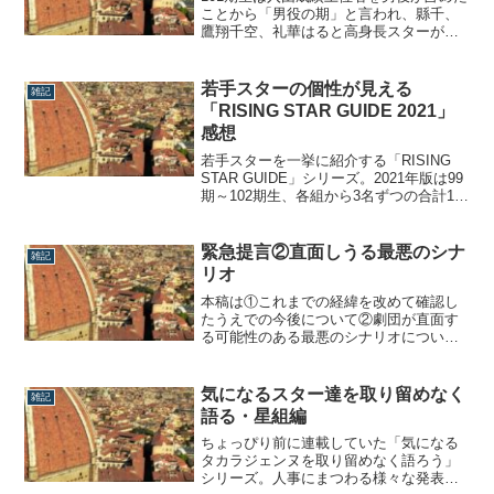
ことから「男役の期」と言われ、縣千、
鷹翔千空、礼華はると高身長スターが多
数在籍。娘役は映像専科に異動し、現在
は退団している星蘭ひとみや、男役から
転向し現在は月組娘2ポジに居る天紫珠李
若手スターの個性が見える
雑記
と、なんだかトリッキーな存在が多い印
「RISING STAR GUIDE 2021」
象です。そんな中、個人的に気になって
感想
いる1...
若手スターを一挙に紹介する「RISING
STAR GUIDE」シリーズ。2021年版は99
期～102期生、各組から3名ずつの合計15
名が掲載されました。発売と同時に放送
されたスカステ特番も合わせ拝見しまし
たが、それぞれの個性が実によく出てい
緊急提言②直面しうる最悪のシナ
雑記
るなと感じたので、私の正直な超個人的
リオ
感想をさくさく書いてい...
本稿は①これまでの経緯を改めて確認し
たうえでの今後について②劇団が直面す
る可能性のある最悪のシナリオについ
て、の二部構成で考えていた記事でし
た。が、書き出して逡巡しては消しを繰
り返し、これまでブログへの掲載を控え
気になるスター達を取り留めなく
雑記
ていました。なぜなら、これまで私がブ
語る・星組編
ログ運営をするにあたって課していた一
番の絶対的ルール...
ちょっぴり前に連載していた「気になる
タカラジェンヌを取り留めなく語ろう」
シリーズ。人事にまつわる様々な発表が