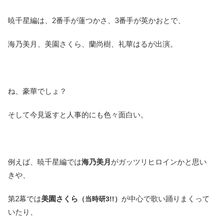
暁千星編は、2番手が蓮つかさ、3番手が英かおとで、
海乃美月、美園さくら、蘭尚樹、礼華はるが出演。
ね、豪華でしょ？
そして今見返すと人事的にも色々面白い。
例えば、暁千星編では
海乃美月
がガッツリヒロインかと思い
きや、
第2幕では
美園さくら
が中心で歌い踊りまくって
（当時研3!!）
いたり、