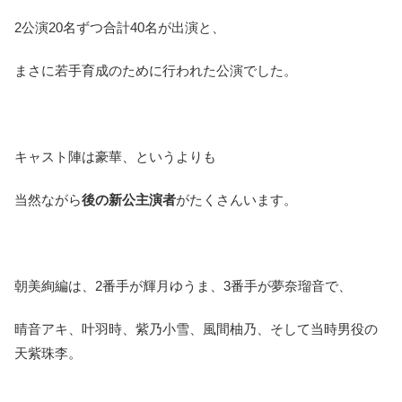
2公演20名ずつ合計40名が出演と、
まさに若手育成のために行われた公演でした。
キャスト陣は豪華、というよりも
当然ながら
後の新公主演者
がたくさんいます。
朝美絢編は、2番手が輝月ゆうま、3番手が夢奈瑠音で、
晴音アキ、叶羽時、紫乃小雪、風間柚乃、そして当時男役の
天紫珠李。