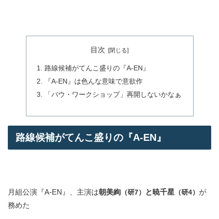
目次
路線候補がてんこ盛りの『A-EN』
『A-EN』は色んな意味で意欲作
「バウ・ワークショップ」再開しないかなぁ
路線候補がてんこ盛りの『A-EN』
月組公演『A-EN』、主演は
朝美絢
と暁千星
が
（研7）
（研4）
務めた