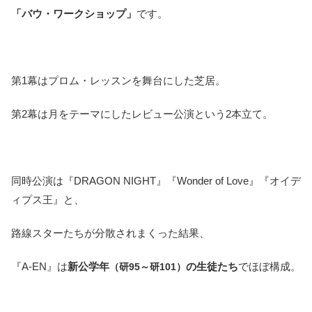
「バウ・ワークショップ」
です。
第1幕はプロム・レッスンを舞台にした芝居。
第2幕は月をテーマにしたレビュー公演という2本立て。
同時公演は『DRAGON NIGHT』『Wonder of Love』『オイデ
ィプス王』と、
路線スターたちが分散されまくった結果、
『A-EN』は
新公学年
の生徒たち
でほぼ構成。
（研95～研101
）