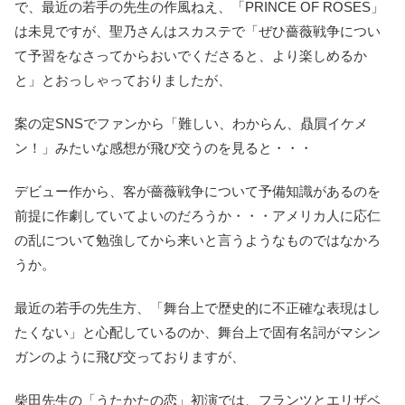
で、最近の若手の先生の作風ねえ、「PRINCE OF ROSES」
は未見ですが、聖乃さんはスカステで「ぜひ薔薇戦争につい
て予習をなさってからおいでくださると、より楽しめるか
と」とおっしゃっておりましたが、
案の定SNSでファンから「難しい、わからん、贔屓イケメ
ン！」みたいな感想が飛び交うのを見ると・・・
デビュー作から、客が薔薇戦争について予備知識があるのを
前提に作劇していてよいのだろうか・・・アメリカ人に応仁
の乱について勉強してから来いと言うようなものではなかろ
うか。
最近の若手の先生方、「舞台上で歴史的に不正確な表現はし
たくない」と心配しているのか、舞台上で固有名詞がマシン
ガンのように飛び交っておりますが、
柴田先生の「うたかたの恋」初演では、フランツとエリザベ