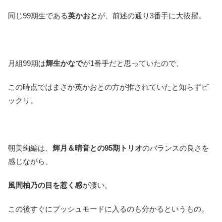
同じ99期生である
英かおと
が、前述の通り3番手に大抜擢。
月組99期は
輝生かなで
が1番手だと思っていたので、
この時点ではまさか英かおとの方が推されていたと知らずビ
ックリ。
朝美絢編は、
輝月＆晴音との95期トリオ
のバランスの良さを
感じながら、
風間柚乃の目を惹く感
が凄い。
この後すぐにプッシュモードに入るのも分かるというもの。