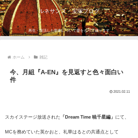
ルネサンス・宝塚ブログ
再生・復活した歌劇について愛をもって綴ります
ホーム
雑記
今、月組『A-EN』を見返すと色々面白い
件
2021.02.11
スカイステージ放送された
「Dream Time 暁千星編」
にて、
MCを務めていた英かおと、礼華はるとの共通点として