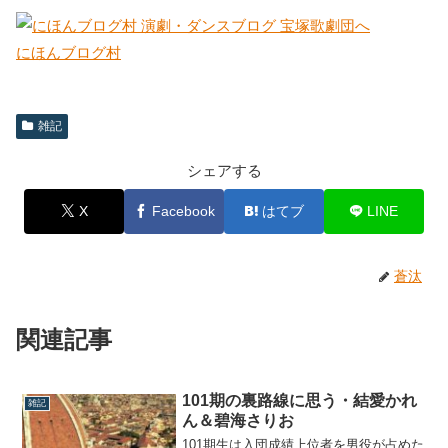
にほんブログ村
雑記
シェアする
X
Facebook
はてブ
LINE
蒼汰
関連記事
101期の裏路線に思う・結愛かれ
雑記
ん＆碧海さりお
101期生は入団成績上位者を男役が占めた