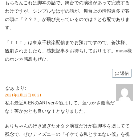
もちろんこれは脚本の話で、舞台での演出があって完成する
わけですが、シンプルなはずの話が、舞台上の情報過多で客
の頭に「？？？」が飛び交っているのでは？と心配でありま
す。
「ｆｆｆ」は東京千秋楽配信までお預けですので、蒼汰様、
観劇されましたら、感想記事をお待ちしております。masa様
のホンネ感想もぜひ。
返信
なぁ
より:
2021年2月12日 00:21
私も最近A-ENのARI verを観まして、蓮つかさ最高だ
な！英かおとも良いな！となりました。
ありちゃんの行き過ぎたオタク演技だけが良脚本を壊してて
残念で、ぜひディズニーの「イケてる私とサエない僕」を視