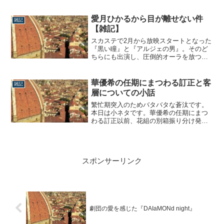
続いたため連載をストップしていました
が、落ち着いたので再開しようと思いま
す。第4弾は星組編。星組は管理人masa
愛月ひかるから目が離せない件
雑記
さんのお膝元でして私が何か話すと100倍
【雑記】
で返ってくるし適当なこと言うと怒られ
るの...
スカステで2月から放映スタートとなった
『黒い瞳』と『アルジェの男』。そのど
ちらにも出演し、圧倒的オーラを放つ愛
月ひかる。実は私、前身ブログを始めた
当初、唯一苦手だったタカラジェンヌこ
そ彼女だったのですが、一周回ってやっ
華優希の任期にまつわる訂正と客
雑記
と彼女の魅力に気付けたような気がしま
層についての小話
す。笑愛月ひかるから目が離せない件な
ぜ私が彼女...
繁忙期突入のためバタバタな蒼汰です。
本日は小ネタです。華優希の任期にまつ
わる訂正以前、花組の別箱振り分け発表
の際に華優希の任期にまつわる小話とし
て華3作目『アウグストゥス』での退団説
について考えました。が、あの後に2021
年スケジュールを眺めていたらその後に
スポンサーリンク
月組『桜嵐記』、つまり珠城＆美園の退
団公演...
劇団の愛を感じた『DAIaMONd night』