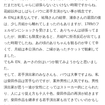
だまだがむしゃらに頑張らないといけない時期ですからね。
花組以外はしばらくバウに若手主演がない事が残念です。
A- ENは未見なんです。祐飛さんの組替、瀬奈さんの退団の後
は、少し月組から離れてしまったのもありますが、1789のフ
ェルゼンにショックを受けまして、ありちゃんは頑張ってま
したが、抜擢にも限度があると、月組Pに拒否反応が出てしま
った時期でしたね。あの頃のありちゃんを観るのが辛くて辛
くて、月組は本公演のみ、ご縁があったチケットで観劇して
ました。
でもA- EN、あーさの分はいつか観てみようかなと思いまし
た。
そして、若手演出家のみなさんも、バウは大事ですよね。私
は柴田作品は苦手なのですが、案外男性に人気ですね。男性
演出家が思う一途が女性にとってはストーカー的にとられた
り、人により捉え方も十人十色。柴田作品の再演が続きます
が、柴田作品を継承する若手演出家も出てきていいのかもし