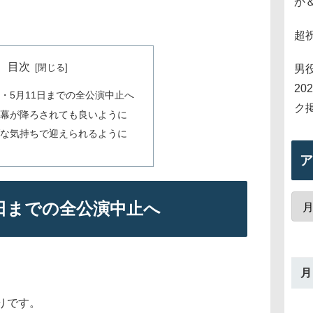
か
超
目次
男
2
・5月11日までの全公演中止へ
ク
幕が降ろされても良いように
な気持ちで迎えられるように
ア
1日までの全公演中止へ
月
りです。