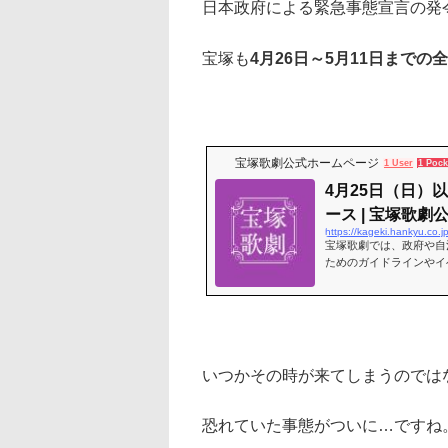
日本政府による緊急事態宣言の発
宝塚も
4月26日～5月11日までの
宝塚歌劇公式ホームページ
1 User
1 Pock
4月25日（日）
ース | 宝塚歌
https://kageki.hankyu.co.
宝塚歌劇では、政府や自
ためのガイドラインやイ
策の強化に取り組み、公
いつかその時が来てしまうのでは
恐れていた事態がついに…ですね