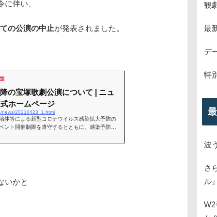
令に伴い、
観
全ての公演の中止
が発表されました。
最
デ
特
et
以降の宝塚歌劇公演について | ニュ
劇公式ホームページ
最
jp/news/20210423_1.html
治体等による新型コロナウイルス感染拡大予防の
ベント開催制限を遵守するとともに、感染予防対
演を実施してまいりましたが、4月23日に政府に
波
さ
ル
ないかと
W
。