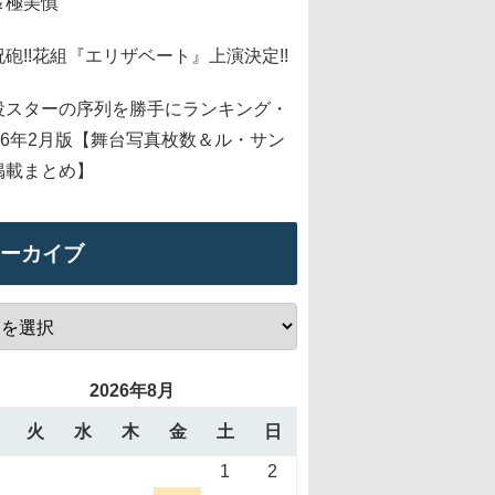
＆極美慎
祝砲!!花組『エリザベート』上演決定!!
役スターの序列を勝手にランキング・
026年2月版【舞台写真枚数＆ル・サン
掲載まとめ】
ーカイブ
2026年8月
火
水
木
金
土
日
1
2