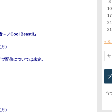
3
10
17
24
31
ool Beast!!』
« 3
（月）
イブ配信については未定。
プ
当
（月）