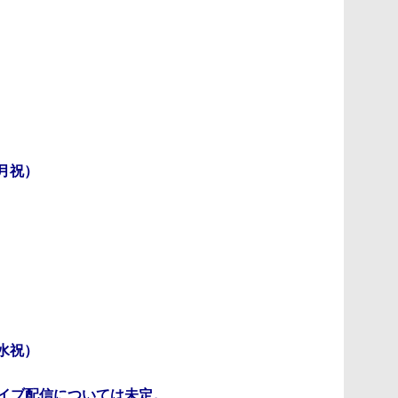
（月祝）
（水祝）
ライブ配信については未定。