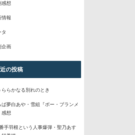
劇感想
新情報
ータ
別企画
近の投稿
うららかなる別れのとき
らば夢白あや・雪組『ボー・ブランメ
』感想
2番手羽根という人事爆弾・聖乃あす