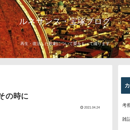
ルネサンス・宝塚ブログ
再生・復活した歌劇について愛をもって綴ります
カ
その時に
考
2021.04.24
雑