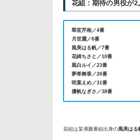
花組：期待の男役が2
翠笙芹南／4番
月世麗／6番
風美はる帆／7番
花綺ちさと／10番
風白ルイ／23番
夢希舞香／26番
咲葉えめ／31番
優帆なぎさ／38番
花組は某沸騰番組出身の
風美はる