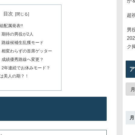
か
目次
超
組配属発表!!
男
：期待の男役が2人
2
：路線候補生乱獲モード
ク
：相変わらずの首席ゲッター
：成績優秀路線へ変更？
：2年連続でお休みモード？
ア
生は美人の期？！
!
月