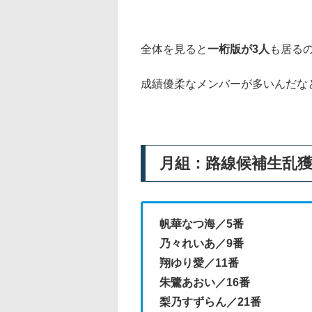
全体を見ると
一桁版が3人
も居る
成績優柔なメンバーが多いんだな
月組：路線候補生乱
帆華なつ海／5番
乃々れいあ／9番
翔ゆり愛／11番
朱鷺あおい／16番
梨乃すずらん／21番