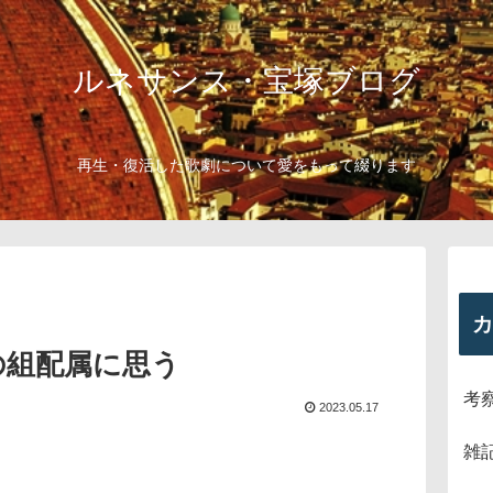
ルネサンス・宝塚ブログ
再生・復活した歌劇について愛をもって綴ります
カ
の組配属に思う
考
2023.05.17
雑