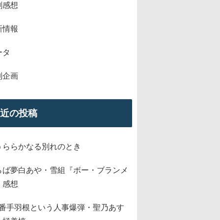
劇感想
新情報
ータ
別企画
近の投稿
うららかなる別れのとき
らば夢白あや・雪組『ボー・ブランメ
』感想
2番手羽根という人事爆弾・聖乃あす