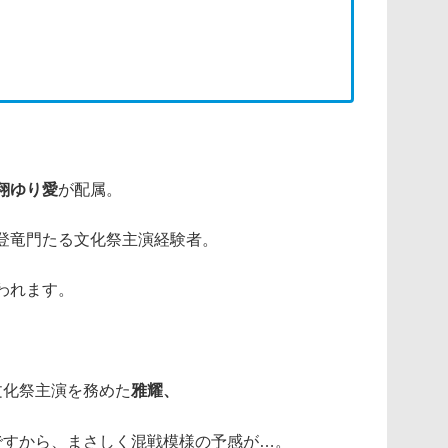
翔ゆり愛
が配属。
登竜門たる文化祭主演経験者。
われます。
文化祭主演を務めた
雅耀、
ですから、まさしく混戦模様の予感が…。