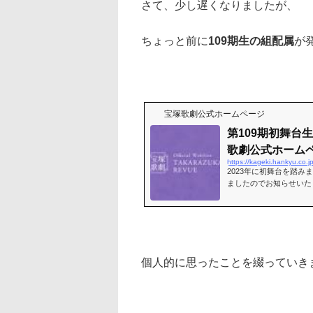
さて、少し遅くなりましたが、
ちょっと前に
109期生の組配属
が
宝塚歌劇公式ホームページ
第109期初舞台生
歌劇公式ホーム
https://kageki.hankyu.co
2023年に初舞台を踏み
ましたのでお知らせい
ょう せりな）☆月世 
個人的に思ったことを綴っていき