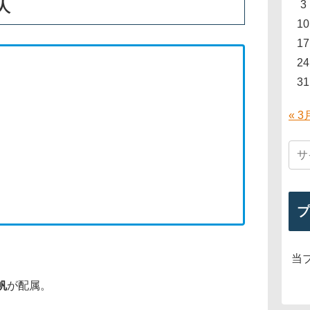
人
3
10
17
24
31
« 3
プ
当
帆
が配属。