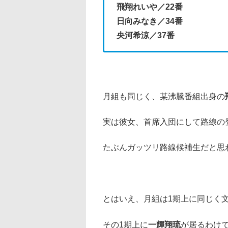
飛翔れいや／22番
日向みなき／34番
央河希涼／37番
月組も同じく、某沸騰番組出身の
実は彼女、首席入団にして路線の
たぶんガッツリ路線候補生だと思
とはいえ、月組は1期上に同じく
その1期上に
一輝翔琉
が居るわけ