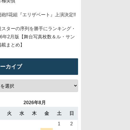
＆極美慎
祝砲!!花組『エリザベート』上演決定!!
役スターの序列を勝手にランキング・
026年2月版【舞台写真枚数＆ル・サン
掲載まとめ】
ーカイブ
2026年8月
火
水
木
金
土
日
1
2