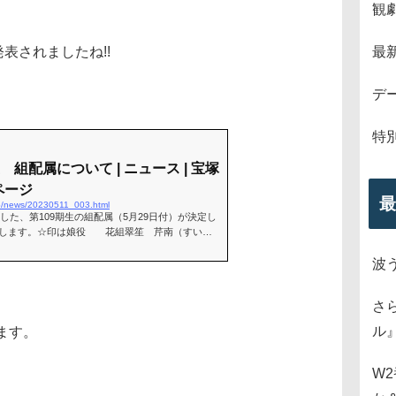
観
発表されましたね!!
最
デ
特
 組配属について | ニュース | 宝塚
ページ
最
.jp/news/20230511_003.html
ました、第109期生の組配属（5月29日付）が決定し
たします。☆印は娘役 花組翠笙 芹南（すいし
麗（つきよ れい）風美 はる帆（かざ
波
さ
ル
ます。
W