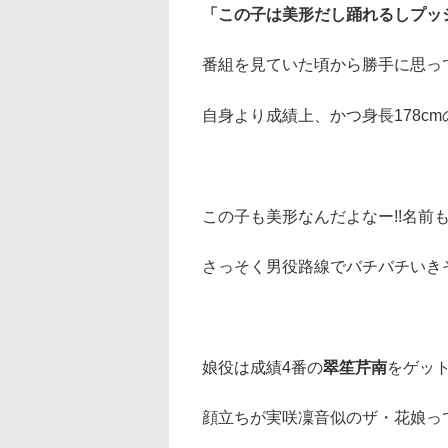
「この子は美形だし踊れるしプッ
番組を見ていた頃から勝手に思っ
自身より成績上、かつ身長178c
この子も美形なんだよなー!!名前
さっそく男役路線でバチバチいき
娘役は成績4番の
翠笙芹南
をゲッ
顔立ちが実咲凜音似のザ・花娘っ