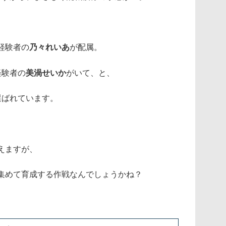
経験者の
乃々れいあ
が配属。
経験者の
美渦せいか
がいて、と、
選ばれています。
えますが、
集めて育成する作戦なんでしょうかね？