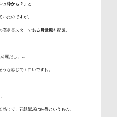
シュ枠かも？」
と
ていたのですが、
mの高身長スターである
月世麗
も配属。
も綺麗だし。←
そうな感じで面白いですね。
ト。
て感じで、花組配属は納得というもの。