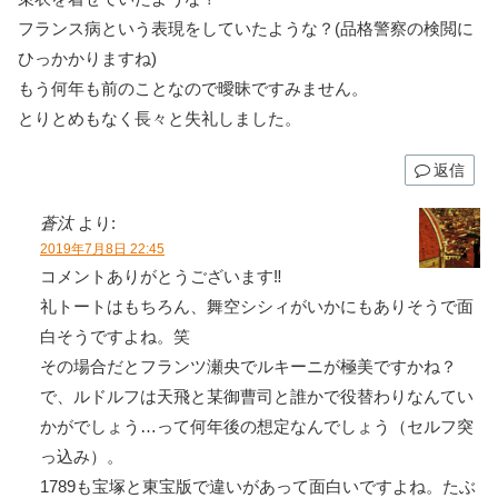
フランス病という表現をしていたような？(品格警察の検閲に
ひっかかりますね)
もう何年も前のことなので曖昧ですみません。
とりとめもなく長々と失礼しました。
返信
蒼汰
より:
2019年7月8日 22:45
コメントありがとうございます‼
礼トートはもちろん、舞空シシィがいかにもありそうで面
白そうですよね。笑
その場合だとフランツ瀬央でルキーニが極美ですかね？
で、ルドルフは天飛と某御曹司と誰かで役替わりなんてい
かがでしょう…って何年後の想定なんでしょう（セルフ突
っ込み）。
1789も宝塚と東宝版で違いがあって面白いですよね。たぶ