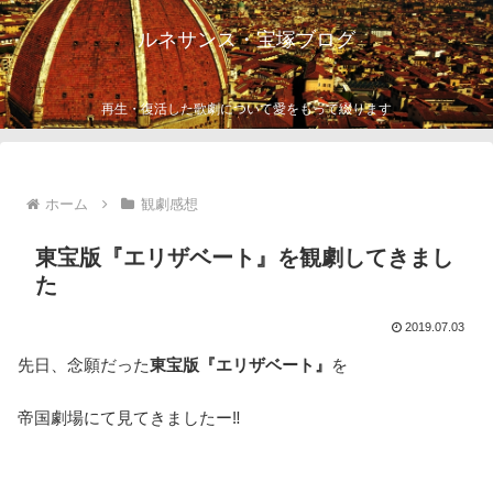
ルネサンス・宝塚ブログ
再生・復活した歌劇について愛をもって綴ります
ホーム
観劇感想
東宝版『エリザベート』を観劇してきまし
た
2019.07.03
先日、念願だった
東宝版『エリザベート』
を
帝国劇場にて見てきましたー‼