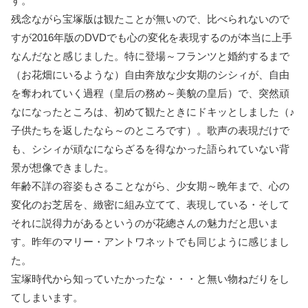
す。
残念ながら宝塚版は観たことが無いので、比べられないので
すが2016年版のDVDでも心の変化を表現するのが本当に上手
なんだなと感じました。特に登場～フランツと婚約するまで
（お花畑にいるような）自由奔放な少女期のシシィが、自由
を奪われていく過程（皇后の務め～美貌の皇后）で、突然頑
なになったところは、初めて観たときにドキッとしました（♪
子供たちを返したなら～のところです）。歌声の表現だけで
も、シシィが頑なにならざるを得なかった語られていない背
景が想像できました。
年齢不詳の容姿もさることながら、少女期～晩年まで、心の
変化のお芝居を、緻密に組み立てて、表現している・そして
それに説得力があるというのが花總さんの魅力だと思いま
す。昨年のマリー・アントワネットでも同じように感じまし
た。
宝塚時代から知っていたかったな・・・と無い物ねだりをし
てしまいます。