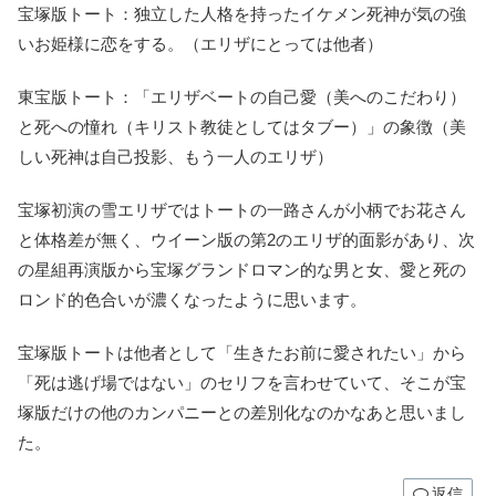
宝塚版トート：独立した人格を持ったイケメン死神が気の強
いお姫様に恋をする。（エリザにとっては他者）
東宝版トート：「エリザベートの自己愛（美へのこだわり）
と死への憧れ（キリスト教徒としてはタブー）」の象徴（美
しい死神は自己投影、もう一人のエリザ）
宝塚初演の雪エリザではトートの一路さんが小柄でお花さん
と体格差が無く、ウイーン版の第2のエリザ的面影があり、次
の星組再演版から宝塚グランドロマン的な男と女、愛と死の
ロンド的色合いが濃くなったように思います。
宝塚版トートは他者として「生きたお前に愛されたい」から
「死は逃げ場ではない」のセリフを言わせていて、そこが宝
塚版だけの他のカンパニーとの差別化なのかなあと思いまし
た。
返信