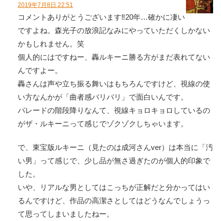
2019年7月8日 22:51
コメントありがとうございます‼20年…確かに凄い
ですよね。森光子の放浪記なみにやっていただくしかない
かもしれません。笑
個人的にはですねー、轟ルキーニ勝る方がまだ表れてない
んですよー。
轟さんは声や立ち振る舞いはもちろんですけど、視線の使
い方なんかが「曲者感バリバリ」で面白いんです。
パレードの階段降りなんて、視線キョロキョロしているの
がザ・ルキーニって感じでゾクゾクしちゃいます。
で、東宝版ルキーニ（見たのは成河さんver）は本当に「汚
い男」って感じで、少し品が無さ過ぎたのが個人的印象で
した。
いや、リアルな男としてはこっちが正解だと分かってはい
るんですけど、作品の高潔さとしてはどうなんでしょうっ
て思ってしまいましたねー。