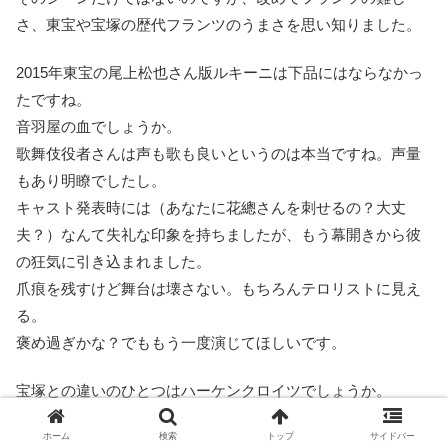
さ、東宝や宝塚の歴代フランツのうまさを思い知りました。
2015年東宝の尾上松也さん版ルキーニは下品にはならなかっ
たですね。
音羽屋の血でしょうか。
歌舞伎役者さんは声も歌も良いというのは本当ですね。声量
もあり明瞭でしたし。
キャスト発表時には（あなたに花總さんを刺せるの？大丈
夫？）なんて失礼な印象を持ちましたが、もう幕開きから彼
の狂気に引き込まれました。
爪痕を残すけど舞台は壊さない。もちろんテロリストに見え
る。
褒め過ぎかな？でももう一度演じてほしいです。
宝塚との違いのひとつはハーケンクロイツでしょうか。
個人的にはとても苦手なシーンですが、外して欲しくない演
ホーム
検索
トップ
サイドバー
出です。