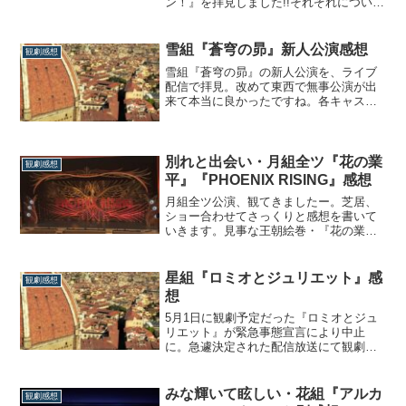
ン！』を拝見しました!!それぞれについ
て、さっくり感想を書いていきます。
『バレンシアの熱い花』さっくり感想令
和ももう5年だというのに、ビックリする
雪組『蒼穹の昴』新人公演感想
観劇感想
ほどレトロで昭和な味付けでしたね（褒
雪組『蒼穹の昴』の新人公演を、ライブ
めてます）。柴田作品って再演される度
配信で拝見。改めて東西で無事公演が出
にどんどん現...
来て本当に良かったですね。各キャス
ト、ならびに全体についての感想を長く
なり過ぎないようさっくりと書いていき
ます。主要キャスト感想主人公の梁文秀
を務めたのは、これが初主演となった華
別れと出会い・月組全ツ『花の業
観劇感想
世京。…え、嘘やん？主演2回目の研6生
平』『PHOENIX RISING』感想
みたいな貫禄...
月組全ツ公演、観てきましたー。芝居、
ショー合わせてさっくりと感想を書いて
いきます。見事な王朝絵巻・『花の業
平』まずは芝居、再演が望まれ続けた
『花の業平』。私はスカステで初演版を
観ているのですが、そこまで内容を覚え
星組『ロミオとジュリエット』感
観劇感想
ておらず…。唯一覚えているのは、ニコ
想
動で見た千琴ひめかことはいだしょうこ
のソロ歌唱くらい...
5月1日に観劇予定だった『ロミオとジュ
リエット』が緊急事態宣言により中止
に。急遽決定された配信放送にて観劇致
しました。まずは改めて、通して見た全
体の感想をさっくりまとめていきたいと
思います。『ロミオとジュリエット』は
みな輝いて眩しい・花組『アルカ
観劇感想
「青春」『ロミオとジュリエット』とい