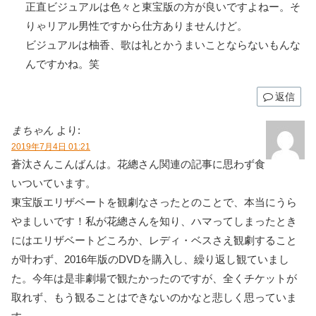
正直ビジュアルは色々と東宝版の方が良いですよねー。そ
りゃリアル男性ですから仕方ありませんけど。
ビジュアルは柚香、歌は礼とかうまいことならないもんな
んですかね。笑
返信
まちゃん
より:
2019年7月4日 01:21
蒼汰さんこんばんは。花總さん関連の記事に思わず食
いついています。
東宝版エリザベートを観劇なさったとのことで、本当にうら
やましいです！私が花總さんを知り、ハマってしまったとき
にはエリザベートどころか、レディ・ベスさえ観劇すること
が叶わず、2016年版のDVDを購入し、繰り返し観ていまし
た。今年は是非劇場で観たかったのですが、全くチケットが
取れず、もう観ることはできないのかなと悲しく思っていま