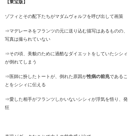
【東宝版】
ゾフィとその配下たちがマダムヴォルフを呼び出して画策
⇒マデレーネをフランツの元に送り込む描写はあるものの、
写真は撮られていない
⇒その頃、美貌のために過酷なダイエットをしていたシシィ
が倒れてしまう
⇒医師に扮したトートが、倒れた原因が
性病の前兆
であるこ
とをシシィに伝える
⇒愛した相手がフランツしかいないシシィが浮気を悟り、発
狂