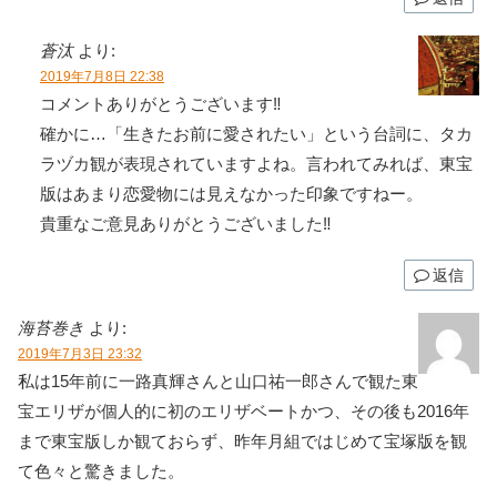
蒼汰
より:
2019年7月8日 22:38
コメントありがとうございます‼
確かに…「生きたお前に愛されたい」という台詞に、タカ
ラヅカ観が表現されていますよね。言われてみれば、東宝
版はあまり恋愛物には見えなかった印象ですねー。
貴重なご意見ありがとうございました‼
返信
海苔巻き
より:
2019年7月3日 23:32
私は15年前に一路真輝さんと山口祐一郎さんで観た東
宝エリザが個人的に初のエリザベートかつ、その後も2016年
まで東宝版しか観ておらず、昨年月組ではじめて宝塚版を観
て色々と驚きました。