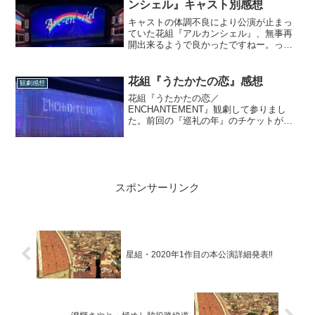
ンシェル』キャスト別感想
う作品を一言で表すならば、「青春」と
いう表現意外...
キャストの体調不良により公演が止まっ
ていた花組『アルカンシェル』、無事再
開出来るようで良かったですねー。って
ことでキャスト別感想編、書いていきま
す。【全体感想はコチラ】主要キャスト
感想主人公・マルセル役の柚香光。彼女
花組『うたかたの恋』感想
観劇感想
を見るといつだって「今が一番美しい」
花組『うたかたの恋／
と思ってしまうのですが、今回もまさに
ENCHANTEMENT』観劇して参りまし
「今が一番美...
た。前回の『巡礼の年』のチケットが飛
んでしまった関係で、花組を大劇場で観
るのは約1年ぶり…!!その間、外箱公演は
観ていたとはいえ何とも感慨深かったで
す。世間は真風＆潤花のサヨナラ公演初
日真っ盛りですが、今更ながらそれぞれ
スポンサーリンク
の感想を書いていき...
星組・2020年1作目の本公演詳細発表‼