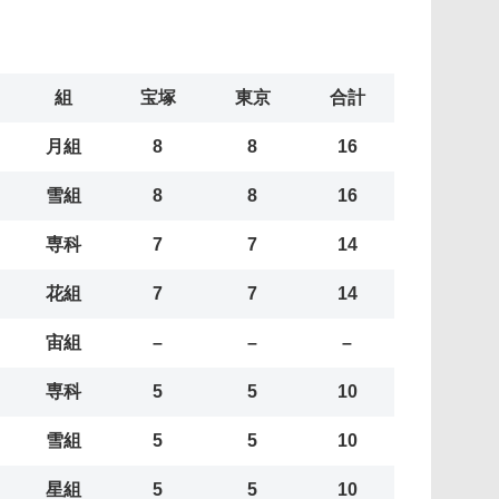
組
宝塚
東京
合計
月組
8
8
16
雪組
8
8
16
専科
7
7
14
花組
7
7
14
宙組
–
–
–
専科
5
5
10
雪組
5
5
10
星組
5
5
10