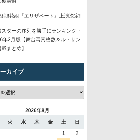
＆極美慎
祝砲!!花組『エリザベート』上演決定!!
役スターの序列を勝手にランキング・
026年2月版【舞台写真枚数＆ル・サン
掲載まとめ】
ーカイブ
2026年8月
火
水
木
金
土
日
1
2