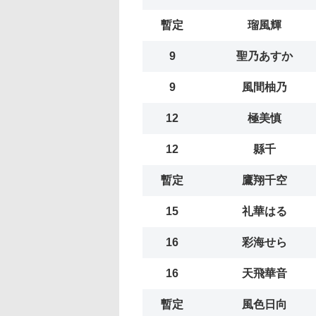
暫定
瑠風輝
9
聖乃あすか
9
風間柚乃
12
極美慎
12
縣千
暫定
鷹翔千空
15
礼華はる
16
彩海せら
16
天飛華音
暫定
風色日向