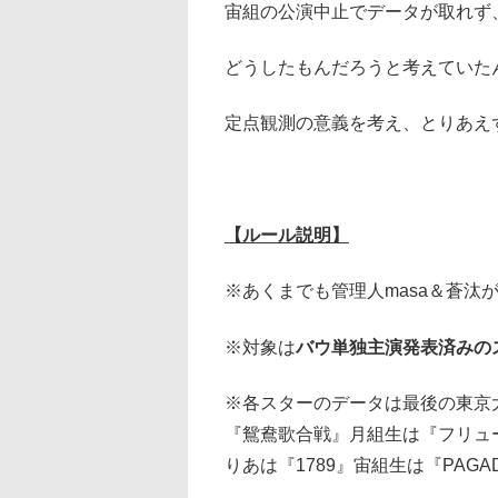
宙組の公演中止でデータが取れず
どうしたもんだろうと考えていた
定点観測の意義を考え、とりあえ
【ルール説明】
※あくまでも管理人masa＆蒼汰
※対象は
バウ単独主演発表済みの
※各スターのデータは最後の東京
『鴛鴦歌合戦』月組生は『フリュ
りあは『1789』宙組生は『PAG