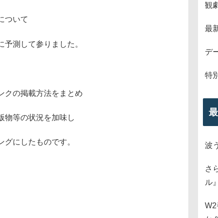
観
について
最
に予測して参りました。
デ
特
ンクの掲載方法をまとめ
最
版物等の状況を加味し
ングにしたものです。
波
さ
ル
W