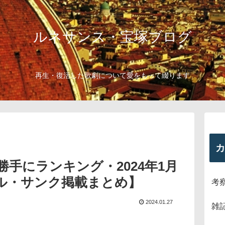
ルネサンス・宝塚ブログ
再生・復活した歌劇について愛をもって綴ります
カ
手にランキング・2024年1月
ル・サンク掲載まとめ】
考
2024.01.27
雑