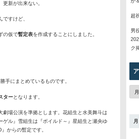
か
、更新が出来ない。
超
んですけど、
男
ずの仮で
暫定表
を作成することにしました。
2
ク
ア
が勝手にまとめているものです。
スター
となります。
大劇場公演を準拠とします。花組生と水美舞斗は
月
ーゲル』雪組生は『ボイルド～』星組生と瀬央ゆ
AD』からの暫定です。