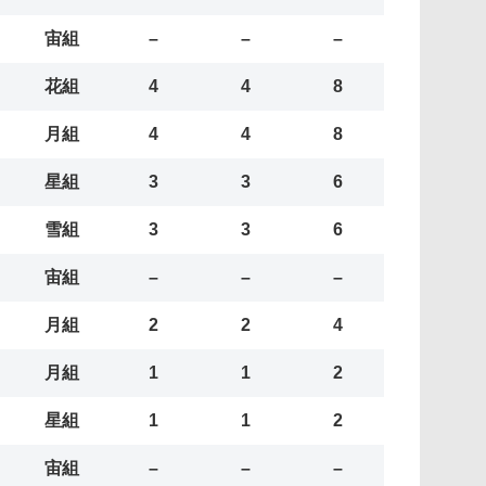
宙組
–
–
–
花組
4
4
8
月組
4
4
8
星組
3
3
6
雪組
3
3
6
宙組
–
–
–
月組
2
2
4
月組
1
1
2
星組
1
1
2
宙組
–
–
–