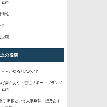
劇感想
新情報
ータ
別企画
近の投稿
うららかなる別れのとき
らば夢白あや・雪組『ボー・ブランメ
』感想
2番手羽根という人事爆弾・聖乃あす