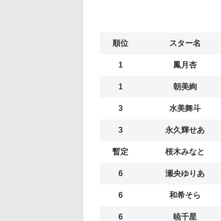
順位
スター名
1
鳳月杏
1
朝美絢
3
水美舞斗
3
永久輝せあ
暫定
桜木みなと
6
瀬央ゆりあ
6
和希そら
6
暁千星