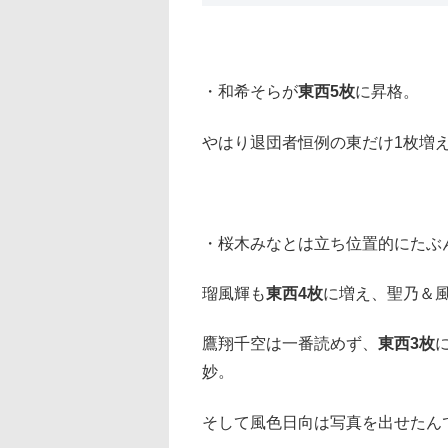
・和希そらが
東西5枚
に昇格。
やはり退団者恒例の東だけ1枚増
・桜木みなとは立ち位置的にたぶ
瑠風輝も
東西4枚
に増え、聖乃＆
鷹翔千空は一番読めず、
東西3枚
妙。
そして風色日向は写真を出せたん